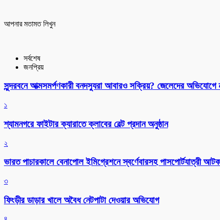
আপনার মতামত লিখুন
সর্বশেষ
জনপ্রিয়
সুন্দরবনে আত্মসমর্পণকারী বনদস্যুরা আবারও সক্রিয়? জেলেদের অভিযোগে
১
শ্যামনগরে ফাইটার ক্যারাতে ক্লাবের বেল্ট প্রদান অনুষ্ঠান
২
ভারত পাচারকালে বেনাপোল ইমিগ্রেশনে স্বর্ণেবারসহ পাসপোর্টযাত্রী আট
৩
ফিংড়ীর ডাড়ার খালে অবৈধ নেটপাটা দেওয়ার অভিযোগ
৪