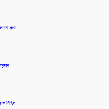
 আলোচনা সভা
প্রদান
ক্ষোভ মিছিল