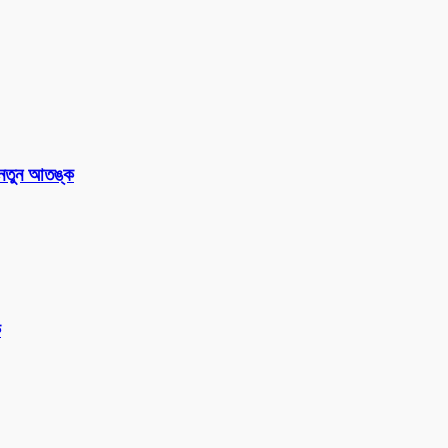
 নতুন আতঙ্ক
ক