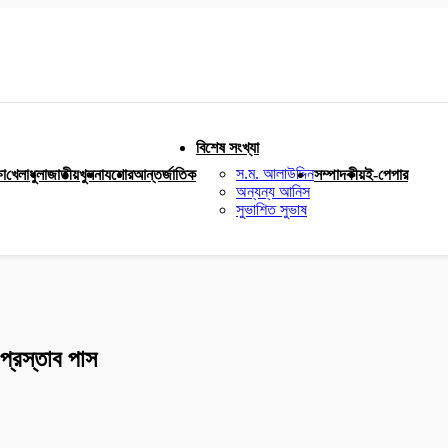
বিশেষ সংখ্যা
স.ম. আলাউদ্দিন
ষা
খেলাধুলা
জাতীয়
খুলনা
যশোর
আন্তর্জাতিক
সম্পাদকীয়
ই-পেপার
অন্যন্য আনিস
সুভাশিত সুভাষ
 প্রস্তাব পাস