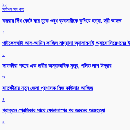
১০
সর্বশেষ সব খবর
কয়রায় সিঁধ কেটে ঘরে ঢুকে ওষুধ ব্যবসায়ীকে কুপিয়ে হত্যা, স্ত্রী আহত
১
পাটকেলঘাটা আল-আমিন ফাজিল মাদ্রাসা অ্যালামনাই অ্যাসোসিয়েশনের ঈদ 
২
সাতক্ষীরা শহরে এক নারীর অস্বাভাবিক মৃত্যু, গলিত লাশ উদ্ধার
৩
সাতক্ষীরার নতুন জেলা প্রশাসক মিজ কাউসার আজিজ
৪
প্রাক্তন প্রেমিকার সাথে ফোনালাপের পর তরুনের আত্মহত্যা
৫