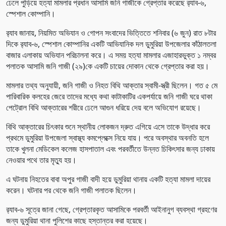
ঢেলে পুড়িয়ে হত্যা মামলার প্রধান আসামি জনি গাজীকে গ্রেপ্তার করেছে র‌্যাব-৬,
স্পেশাল কোম্পানি।
র‌্যাব জানায়, নিয়মিত অভিযান ও গোপন সংবাদের ভিত্তিতে শনিবার (৬ জুন) রাত ৮টার
দিকে র‌্যাব-৬, স্পেশাল কোম্পানির একটি আভিযানিক দল ডুমুরিয়া উপজেলার কাঁঠালতলা
বাজার এলাকায় অভিযান পরিচালনা করে। এ সময় হত্যা মামলার এজাহারভুক্ত ১ নম্বর
পলাতক আসামি জনি গাজী (২৯)কে একটি চায়ের দোকান থেকে গ্রেপ্তার করা হয়।
মামলার তথ্য অনুযায়ী, জনি গাজী ও নিহত বিথি আক্তার স্বামী-স্ত্রী ছিলেন। গত ৫ মে
পারিবারিক কলহের জেরে তাদের মধ্যে কথা কাটাকাটির একপর্যায়ে জনি গাজী ঘরে থাকা
পেট্রোল বিথি আক্তারের শরীরে ঢেলে আগুন ধরিয়ে দেয় বলে অভিযোগ রয়েছে।
বিথি আক্তারের চিৎকার শুনে স্থানীয় লোকজন দ্রুত এগিয়ে এসে তাকে উদ্ধার করে
প্রথমে ডুমুরিয়া উপজেলা স্বাস্থ্য কমপ্লেক্সে নিয়ে যায়। পরে অবস্থার অবনতি হলে
তাকে খুলনা মেডিকেল কলেজ হাসপাতাল এবং পরবর্তীতে উন্নত চিকিৎসার জন্য ঢাকায়
নেওয়ার পথে তার মৃত্যু হয়।
এ ঘটনায় নিহতের বাবা অপুর গাজী বাদী হয়ে ডুমুরিয়া থানায় একটি হত্যা মামলা দায়ের
করেন। ঘটনার পর থেকে জনি গাজী পলাতক ছিলেন।
র‌্যাব-৬ সূত্রে জানা গেছে, গ্রেপ্তারকৃত আসামিকে পরবর্তী আইনানুগ ব্যবস্থা গ্রহণের
জন্য ডুমুরিয়া থানা পুলিশের কাছে হস্তান্তর করা হয়েছে।