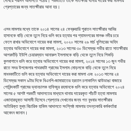
দেখিয়ে পরদিন আদালতে পাঠায়। পরবর্তীতে তাকে সাতক্ষীরা থানায় দায়ের করা মামলায়
গ্রেপ্তারের জন্য সাতক্ষীরায় আনা হয়।
এসব মামলার মধ্যে তাকে ২০১৪ সালের ২৪ ফেব্রুয়ারি পুরাতন সাতক্ষীরার আবির
হাসানকে বাড়ি থেকে তুলে নিয়ে গুলি করে হত্যার পর শ্যামনগরের মালঞ্চ নদীর চরে
ফেলে রাখার অভিযোগে দায়ের করা মামলা, ২০২০ সালের ২৬ মার্চ ধুলিহরের অহিদ
হত্যার অভিযোগে দায়ের করা মামলা, ২০১৩ সালের ৩০ ডিসেম্বর গভীর রাতে সাতক্ষীরার
আগরদাঁড়ি ইউপি চেয়ারম্যান আনারুল ইসলামকে বাড়ি থেকে তুলে নিয়ে শিকড়ি
কুলবাগানে গুলি করে হত্যার অভিযোগে দায়ের করা মামলা, ২০১৪ সালের ১৩ জুন গভীর
রাতে সদর উপজেলার পাথরঘাটা গ্রামের ইসলাম মোড়লকে বাড়ি থেকে তুলে নিয়ে
মাধবকাটিতে গুলি করে হত্যার অভিযোগে দায়ের করা মামলা এবং ২০১৩ সালের ২৪
ডিসেম্বর সকাল ৯টার দিকে বিএনপি-জামায়াতের হরতাল চলাকালিন ঝাউডাঙা বাজারে
গোবিন্দকাটি গ্রামের ভ্যানচালক হাফিজুর রহমানকে গুলি করে হত্যার অভিযোগে ২০২৪
সালের ৫ আগষ্ট পরবর্তী আদালতের মাধ্যমে থানায় দায়েরকৃত পাঁচটি হত্যা মামলায়
এজাহারভুক্ত আসামী হিসেবে গ্রেপ্তার দেখানোর জন্য গত বুধবার সাতক্ষীরার
অতিরিক্ত মুখ্য বিচারিক হাকিম আদালতে সংশ্লিষ্ঠ মামলার তদন্তকারি কর্মকর্তারা
আবেদন জানান।