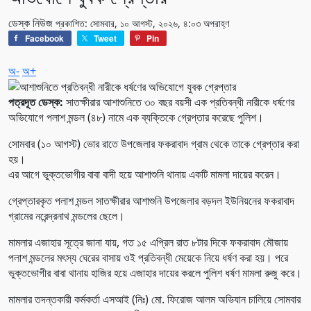
ডেস্ক নিউজ
প্রকাশিত: সোমবার, ১০ আগস্ট, ২০২৬, ৪:০৩ অপরাহ্ণ
Facebook
Tweet
Pin
অ-
অ+
পত্রদূত ডেস্ক:
সাতক্ষীরার আশাশুনিতে ৩০ বছর বয়সী এক প্রতিবন্ধী নারীকে ধর্ষণের
অভিযোগে পলাশ মন্ডল (৪৮) নামে এক ব্যক্তিকে গ্রেপ্তার করেছে পুলিশ।
সোমবার (১০ আগস্ট) ভোর রাতে উপজেলার ফকরাবাদ গ্রাম থেকে তাকে গ্রেপ্তার করা
হয়।
এর আগে ভুক্তভোগীর বাবা বাদী হয়ে আশাশুনি থানায় একটি মামলা দায়ের করেন।
গ্রেপ্তারকৃত পলাশ মন্ডল সাতক্ষীরার আশাশুনি উপজেলার বড়দল ইউনিয়নের ফকরাবাদ
গ্রামের নরেন্দ্রনাথ মন্ডলের ছেলে।
মামলার এজাহার সূত্রে জানা যায়, গত ১৫ এপ্রিল রাত ৮টার দিকে ফকরাবাদ মৌজায়
পলাশ মন্ডলের মৎস্য ঘেরের বাসায় ওই প্রতিবন্ধী মেয়েকে নিয়ে ধর্ষণ করা হয়। পরে
ভুক্তভোগীর বাবা থানায় হাজির হয়ে এজাহার দায়ের করলে পুলিশ ধর্ষণ মামলা রুজু করে।
মামলার তদন্তকারী কর্মকর্তা এসআই (নিঃ) মো. ফিরোজ আলম অভিযান চালিয়ে সোমবার