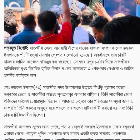
পত্রদূত রিপোর্ট:
সাতক্ষীরা জেলা আওয়ামী লীগের সাবেক সাধারণ সম্পাদক মোঃ নজরুল
ইসলামকে পাঁচটি হত্যা মামলায় গ্রেপ্তার দেখানো হয়েছে। একইসাথে তার চারটি
মামলায় জামিন আবেদন না’মঞ্জুর করা হয়েছে। সোমবার দুপুর ১২টার দিকে সাতক্ষীরার
অতিরিক্ত মুখ্য বিচারিক হাকিম বিলাস ম-লের আদালতে এ গ্রেপ্তার দেখানো ও জামিন
শুনানীর কার্যক্রম চলে।
মোঃ নজরুল ইসলাম(৭৩) সাতক্ষীরা সদর উপজেলার উত্তর ফিংড়ি গ্রামের আব্দুল
জব্বারের ছেলে ও সাতক্ষীরা শহরের সুলতানপুর এলাকার বাসিন্দা। তিনি সাতক্ষীরা জেলা
পরিষদের সর্বশেষ চেয়ারম্যান ছিলেন। আদালত চত্বরে তার পরিবারের সদস্যরা জানান,
সম্প্রতি তিনি গুরুতর অসুস্থ্য হয়ে পড়লে তার ওপেন হার্ট সার্জারী করানো হয় এবং তিনি
ঢাকায় চিকিৎসাধীন ছিলেন।
সাতক্ষীরা আদালত সূত্রে জানা গেছে, গত ২৭ জুলাই নজরুল ইসলামকে ঢাকার বসুন্ধরা
এলাকা থেকে গোয়েন্দা পুলিশ গ্রেপ্তার করে ঢাকার একটি হত্যা মামলায় গ্রেপ্তার