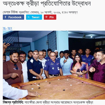
অন্তঃকক্ষ ক্রীড়া প্রতিযোগিতার উদ্বোধন
ডেস্ক নিউজ
প্রকাশিত: সোমবার, ১০ আগস্ট, ২০২৬, ৪:৪৩ অপরাহ্ণ
Facebook
Tweet
Pin
অ-
অ+
নিজস্ব প্রতিনিধি:
সাতক্ষীরা জেলা ক্রীড়া সংস্থার আয়োজনে অন্তঃকক্ষ ক্রীড়া