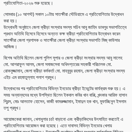
প্রতিযোগিতা-২০২৬ শুরু হয়েছে।
সোমবার (১০ আগস্ট) সকাল ১০টায় সাতক্ষীরা স্টেডিয়ামে এ প্রতিযোগিতার উদ্বোধন
করা হয়।
উদ্বোধনী অনুষ্ঠানে জেলা ক্রীড়া সংস্থার সদস্য সচিব আবু জাহিদ ডাবলুর সভাপতিত্বে
প্রধান অতিথি হিসেবে হিসেবে অন্তত কক্ষ ক্রীড়া প্রতিযোগিতার উদ্বোধন করেন
সাতক্ষীরা জেলা প্রশাসক ও সাতক্ষীরা জেলা ক্রীড়া সংস্থার সভাপতি মিজ্ কাউসার
আজিজ।
বিশেষ অতিথি ছিলেন জেলা পুলিশ সুপার ও জেলা ক্রীড়া সংস্থার সদস্য আবু সালেহ
মো. আশরাফুল আলম, জেলা সমাজসেবা অধিদপ্তরের সহকারী পরিচালক মো.
রোকনুজ্জামান, জেলা ক্রীড়া কর্মকর্তা মো. মাহবুবুর রহমান, জেলা ক্রীড়া সংস্থার সদস্য
এইচ এম রহমাতুল্লাহ পলাশ প্রমুখ।
উদ্বোধনের পর প্রতিযোগিতার বিভিন্ন ইনডোর ক্রীড়া ইভেন্টের কার্যক্রম শুরু হয়। এ
সময় অন্যান্যদের মধ্যে উপস্থিত ছিলেন ইকবাল কবির খান বাপ্পি, খন্দকার আরিফ হাসান
প্রিন্স, মোঃ আলতাফ হোসেন, কাজী কামরুজ্জামান, ইমাদুল হক খান, মুফাচ্ছিনুল ইসলাম
তপু প্রমুখ।
আয়োজকেরা জানান, খেলাধুলার চর্চা বাড়ানো এবং ক্রীড়াবিদদের উৎসাহিত করতেই এ
প্রতিযোগিতার আয়োজন করা হয়েছে। এতে দাবাসহ বিভিন্ন ইনডোর খেলায়
প্রতিযোগীরা অংশ নিচ্ছেন। উদ্বোধনী অনুষ্ঠানে ক্রীড়া সংস্থার কর্মকর্তাসহ বিভিন্ন