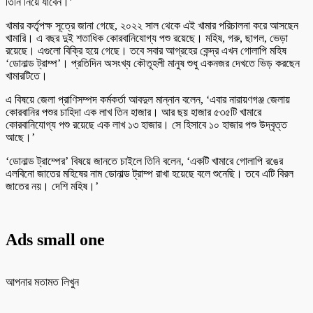
তিনি নিয়ে যাবেন।’
খামার কর্তৃপক্ষ সূত্রে জানা গেছে, ২০২২ সাল থেকে এই খামার পরিচালনা করে আসছেন
খামারি। এ বছর দুই শতাধিক কোরবানিযোগ্য পশু রয়েছে। মহিষ, গরু, ছাগল, ভেড়া
রয়েছে। এগুলো বিক্রি হয়ে গেছে। তবে সবার আগ্রহের কেন্দ্র এখন গোলাপি মহিষ
‘ডোনাল্ড ট্রাম্প’। প্রতিদিন অসংখ্য কৌতূহলী মানুষ শুধু একনজর দেখতে ভিড় করছেন
খামারটিতে।
এ বিষয়ে জেলা প্রাণিসম্পদ কর্মকর্তা আবদুল মান্নান বলেন, ‘এবার নারায়ণগঞ্জ জেলায়
কোরবানির পশুর চাহিদা এক লাখ তিন হাজার। আর ছয় হাজার ৫৩৫টি খামারে
কোরবানিযোগ্য পশু রয়েছে এক লাখ ১৩ হাজার। সে হিসাবে ১০ হাজার পশু উদ্বৃত্ত
আছে।’
‘ডোনাল্ড ট্রাম্পের’ বিষয়ে জানতে চাইলে তিনি বলেন, ‘একটি খামারে গোলাপি রঙের
এলবিনো জাতের মহিষের নাম ডোনাল্ড ট্রাম্প রাখা হয়েছে বলে শুনেছি। তবে এটি বিরল
জাতের নয়। দেশি মহিষ।’
Ads small one
আপনার মতামত লিখুন