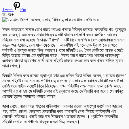
Tweet
Pin
অ-
অ+
ঈদুল আজহাকে সামনে রেখে নারায়ণগঞ্জের খামারে বিভিন্ন জাতের কোরবানির পশু প্রস্তুত
করা হয়েছে। এর মধ্যে নারায়ণগঞ্জের একটি খামারে গোলাপি রঙের এলবিনো জাতের
মহিষের নাম রাখা হয়েছে ‘ডোনাল্ড ট্রাম্প’। এটি নিয়ে সামাজিক যোগাযোগমাধ্যমে নানান
কাণ্ড শুরু হয়েছে, বেশ সাড়া ফেলেছে। আকর্ষণীয় এই ‘ডোনাল্ড ট্রাম্প’কে দেখতে
দর্শনার্থী ও উৎসুক জনতা ভিড় করছেন। তবে মহিষটি ৫৫০ টাকা কেজিতে লাইভ ওয়েটে
বিক্রি হয়েছে ঢাকার এক ব্যক্তির কাছে। ঈদের আগে নারায়ণগঞ্জ শহরের পাইকপাড়া
এলাকার রাবেয়া অ্যাগ্রো ফার্ম থেকে মহিষটি ঢাকায় নেওয়া হবে বলে খামার মালিক সূত্রে
জানা গেছে।
বিষয়টি নিশ্চিত করে রাবেয়া অ্যাগ্রো ফার্ম এর মালিক জিয়া উদ্দিন বলেন, ‘ডোনাল্ড ট্রাম্প’
নামের মহিষটি দেড় মাস আগে বিক্রি হয়ে গেছে। ঢাকার এক ব্যক্তি মহিষটি ৫৫০ টাকা
কেজি দরে লাইভ ওয়েটে কিনে নিয়েছেন, এখন মহিষটির ওজন প্রায় ৭০০ কেজি আছে।
আগামী ২৩ বা ২৪ মে মহিষটি ঢাকার ওই ক্রেতার কাছে ডেলিভারি করা হবে। সে পর্যন্ত
ডোনাল্ড ট্রাম্প আমাদের খামারে থাকবে।
জানা গেছে, নারায়ণগঞ্জ শহরের পাইকপাড়া এলাকার রাবেয়া অ্যাগ্রো ফার্মে নানা জাতের
গরু, মহিষ, ছাগল, ভেড়াসহ কোরবানির পশুর পাশাপাশি দেখা মিলছে ব্যতিক্রমী এই
গোলাপি মহিষের। খামারি তার নাম দিয়েছেন ‘ডোনাল্ড ট্রাম্প’। প্রতিদিন আকর্ষণীয়
মহিষটি দেখতে আশপাশের উৎসুক জনতা ভিড় করছেন।