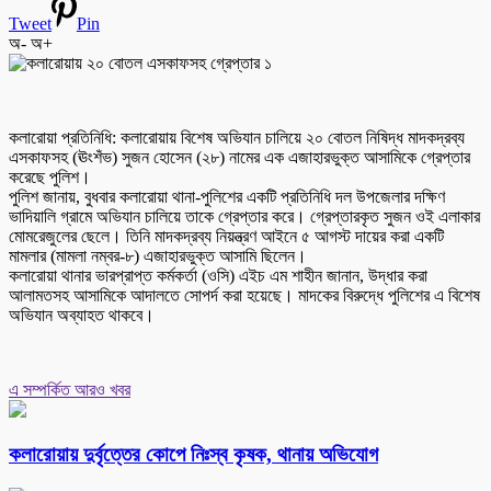
Tweet
Pin
অ-
অ+
কলারোয়া প্রতিনিধি: কলারোয়ায় বিশেষ অভিযান চালিয়ে ২০ বোতল নিষিদ্ধ মাদকদ্রব্য
এসকাফসহ (ঊংশঁভ) সুজন হোসেন (২৮) নামের এক এজাহারভুক্ত আসামিকে গ্রেপ্তার
করেছে পুলিশ।
পুলিশ জানায়, বুধবার কলারোয়া থানা-পুলিশের একটি প্রতিনিধি দল উপজেলার দক্ষিণ
ভাদিয়ালি গ্রামে অভিযান চালিয়ে তাকে গ্রেপ্তার করে। গ্রেপ্তারকৃত সুজন ওই এলাকার
মোমরেজুলের ছেলে। তিনি মাদকদ্রব্য নিয়ন্ত্রণ আইনে ৫ আগস্ট দায়ের করা একটি
মামলার (মামলা নম্বর-৮) এজাহারভুক্ত আসামি ছিলেন।
কলারোয়া থানার ভারপ্রাপ্ত কর্মকর্তা (ওসি) এইচ এম শাহীন জানান, উদ্ধার করা
আলামতসহ আসামিকে আদালতে সোপর্দ করা হয়েছে। মাদকের বিরুদ্ধে পুলিশের এ বিশেষ
অভিযান অব্যাহত থাকবে।
এ সম্পর্কিত আরও খবর
কলারোয়ায় দুর্বৃত্তের কোপে নিঃস্ব কৃষক, থানায় অভিযোগ