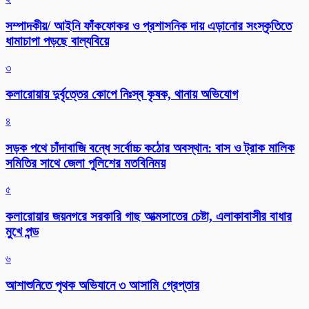
সম্পাদকীয়/ আইনি ফাঁকফোকর ও প্রশাসনিক দায় এড়ানোর সংস্কৃতিতে
ধামাচাপা পড়ছে বাল্যবিয়ে
৩
কলারোয়ায় দুর্বৃত্তের কোপে নিঃস্ব কৃষক, থানায় অভিযোগ
৪
সড়ক পথে চাঁদাবাজি বন্ধে সর্বোচ্চ কঠোর অবস্থান: বাস ও ট্রাক মালিক
সমিতির সাথে জেলা পুলিশের মতবিনিময়
৫
কলারোয়ার জয়নগরে সরকারি গাছ আত্মসাতের চেষ্টা, এলাকাবাসীর বাধার
মুখে পন্ড
৬
আশাশুনিতে পৃথক অভিযানে ৩ আসামি গ্রেপ্তার