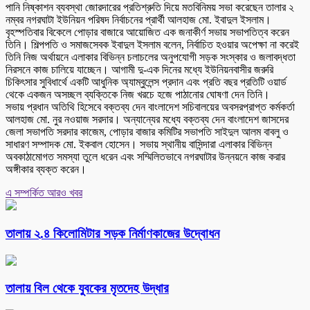
পানি নিষ্কাশন ব্যবস্থা জোরদারের প্রতিশ্রুতি দিয়ে মতবিনিময় সভা করেছেন তালার ২
নম্বর নগরঘাটা ইউনিয়ন পরিষদ নির্বাচনের প্রার্থী আলহাজ মো. ইবাদুল ইসলাম।
বৃহস্পতিবার বিকেলে পোড়ার বাজারে আয়োজিত এক জনাকীর্ণ সভায় সভাপতিত্ব করেন
তিনি। শিল্পপতি ও সমাজসেবক ইবাদুল ইসলাম বলেন, নির্বাচিত হওয়ার অপেক্ষা না করেই
তিনি নিজ অর্থায়নে এলাকার বিভিন্ন চলাচলের অনুপযোগী সড়ক সংস্কার ও জলাবদ্ধতা
নিরসনে কাজ চালিয়ে যাচ্ছেন। আগামী দু-এক দিনের মধ্যে ইউনিয়নবাসীর জরুরি
চিকিৎসার সুবিধার্থে একটি আধুনিক অ্যাম্বুলেন্স প্রদান এবং প্রতি বছর প্রতিটি ওয়ার্ড
থেকে একজন অসচ্ছল ব্যক্তিকে নিজ খরচে হজে পাঠানোর ঘোষণা দেন তিনি।
সভায় প্রধান অতিথি হিসেবে বক্তব্য দেন বাংলাদেশ সচিবালয়ের অবসরপ্রাপ্ত কর্মকর্তা
আলহাজ মো. নুর নওয়াজ সরদার। অন্যান্যের মধ্যে বক্তব্য দেন বাংলাদেশ জাসদের
জেলা সভাপতি সরদার কাজেম, পোড়ার বাজার কমিটির সভাপতি সাইদুল আলম বাবলু ও
সাধারণ সম্পাদক মো. ইকবাল হোসেন। সভায় স্থানীয় বাসিন্দারা এলাকার বিভিন্ন
অবকাঠামোগত সমস্যা তুলে ধরেন এবং সম্মিলিতভাবে নগরঘাটার উন্নয়নে কাজ করার
অঙ্গীকার ব্যক্ত করেন।
এ সম্পর্কিত আরও খবর
তালায় ২.৪ কিলোমিটার সড়ক নির্মাণকাজের উদ্বোধন
তালায় বিল থেকে যুবকের মৃতদেহ উদ্ধার