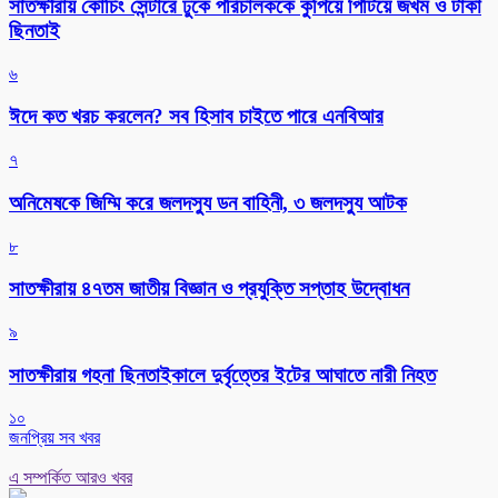
সাতক্ষীরায় কোচিং সেন্টারে ঢুকে পরিচালককে কুপিয়ে পিটিয়ে জখম ও টাকা
ছিনতাই
৬
ঈদে কত খরচ করলেন? সব হিসাব চাইতে পারে এনবিআর
৭
অনিমেষকে জিম্মি করে জলদস্যু ডন বাহিনী, ৩ জলদস্যু আটক
৮
সাতক্ষীরায় ৪৭তম জাতীয় বিজ্ঞান ও প্রযুক্তি সপ্তাহ উদ্বোধন
৯
সাতক্ষীরায় গহনা ছিনতাইকালে দুর্বৃত্তের ইটের আঘাতে নারী নিহত
১০
জনপ্রিয় সব খবর
এ সম্পর্কিত আরও খবর