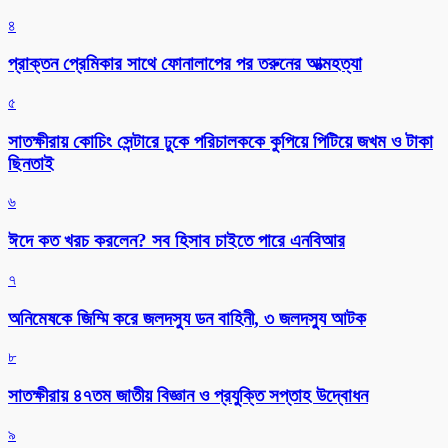
৪
প্রাক্তন প্রেমিকার সাথে ফোনালাপের পর তরুনের আত্মহত্যা
৫
সাতক্ষীরায় কোচিং সেন্টারে ঢুকে পরিচালককে কুপিয়ে পিটিয়ে জখম ও টাকা
ছিনতাই
৬
ঈদে কত খরচ করলেন? সব হিসাব চাইতে পারে এনবিআর
৭
অনিমেষকে জিম্মি করে জলদস্যু ডন বাহিনী, ৩ জলদস্যু আটক
৮
সাতক্ষীরায় ৪৭তম জাতীয় বিজ্ঞান ও প্রযুক্তি সপ্তাহ উদ্বোধন
৯