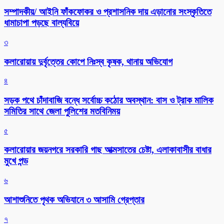
সম্পাদকীয়/ আইনি ফাঁকফোকর ও প্রশাসনিক দায় এড়ানোর সংস্কৃতিতে
ধামাচাপা পড়ছে বাল্যবিয়ে
৩
কলারোয়ায় দুর্বৃত্তের কোপে নিঃস্ব কৃষক, থানায় অভিযোগ
৪
সড়ক পথে চাঁদাবাজি বন্ধে সর্বোচ্চ কঠোর অবস্থান: বাস ও ট্রাক মালিক
সমিতির সাথে জেলা পুলিশের মতবিনিময়
৫
কলারোয়ার জয়নগরে সরকারি গাছ আত্মসাতের চেষ্টা, এলাকাবাসীর বাধার
মুখে পন্ড
৬
আশাশুনিতে পৃথক অভিযানে ৩ আসামি গ্রেপ্তার
৭