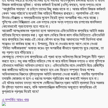
এই ঘটনায় সবচেয়ে উদ্বেগের বিষয় হলো স্থানীয় আইনশৃঙ্খলা রক্ষাকারী বাহিনী ও মহিলা
বিষয়ক কার্যালয়ের ভূমিকা। থানার কর্মকর্তা ইনচার্জ (ওসি) বলছেন, অন্য দপ্তর থেকে
‘আনুষ্ঠানিক সাহায্য’ না চাইলে তাদের কিছু করার থাকে না। আবার মহিলা বিষয়ক কর্মকর্তা
কেবল ‘খবর পাঠানো’র মধ্যেই নিজ দায়িত্ব সীমাবদ্ধ রাখছেন। প্রশাসনিক এই লাল
ফিতার দৌরাত্ম্য ও সমন্বয়হীনতার সুযোগ নিয়েই মূলত অপরাধীরা পার পেয়ে যাচ্ছে।
পুলিশের এমন নিষ্ক্রিয়তা এবং এক দপ্তর থেকে অন্য দপ্তরে দায় চাপানোর মানসিকতা
কোনোভাবেই গ্রহণযোগ্য হতে পারে না।
আরেকটি আশঙ্কাজনক প্রবণতা হলো আদালতের এফিডেভিটকে বাল্যবিয়ে আইনি করার
হাতিয়ার হিসেবে ব্যবহার করা। ভুয়া বয়স দেখিয়ে কিংবা জাল নথির ভিত্তিতে এফিডেভিট
করে বাল্যবিয়ে বৈধ করার এই নোংরা কৌশল বন্ধে উচ্চ আদালতের স্পষ্ট নির্দেশনা থাকা
সত্ত্বেও তা কার্যকর হচ্ছে না। উপরন্তু, বিয়ে না দেওয়ার জন্য আগে থেকে নেওয়া
‘লিখিত অঙ্গীকারনামা’ অমান্য করেও মূল অপরাধীরা কীভাবে প্রকাশ্যে ঘুরে বেড়াচ্ছে, তা
বড় প্রশ্ন হয়ে দাঁড়িয়েছে।
জেলাজুড়ে গোপনে চলা বাল্যবিয়ের এই প্রথা বন্ধে অবিলম্বে জিরো টলারেন্স নীতি গ্রহণ
করতে হবে। শুধু খবর পাঠিয়ে দায়িত্ব শেষ না করে মহিলা বিষয়ক দপ্তর ও থানা পুলিশকে
যৌথভাবে সমন্বিত অভিযান চালাতে হবে। এফিডেভিটের নামে বেআইনি বিয়ে রেজিস্ট্রি
করা কাজীদের আইনের আওতায় আনতে হবে এবং বিয়েতে সম্পৃক্ত উভয় পক্ষের
অভিভাবকদের বিরুদ্ধে দৃষ্টান্তমূলক আইনি ব্যবস্থা নেওয়া জরুরি। স্থানীয় প্রশাসনিক
তদারকি জোরদার না হলে এ ধরনের অপরাধ প্রতিরোধ করা কখনোই সম্ভব হবে না।
এই ঘটনার যথাযথ তদন্ত সাপেক্ষে দোষীদের বিরুদ্ধে দ্রুত আইনি ব্যবস্থা নিয়ে সরকার
কি দৃষ্টান্ত স্থাপন করবে, নাকি আমলাতান্ত্রিক জটিলতার অজুহাতে বাল্যবিয়ের এই
কুপ্রথাকে প্রশ্রয় দিয়েই যাবে?
এ সম্পর্কিত আরও খবর