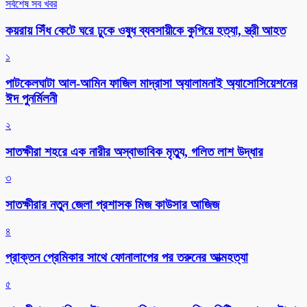
সর্বশেষ সব খবর
কয়রায় সিঁধ কেটে ঘরে ঢুকে ওষুধ ব্যবসায়ীকে কুপিয়ে হত্যা, স্ত্রী আহত
১
পাটকেলঘাটা আল-আমিন ফাজিল মাদ্রাসা অ্যালামনাই অ্যাসোসিয়েশনের
ঈদ পুনর্মিলনী
২
সাতক্ষীরা শহরে এক নারীর অস্বাভাবিক মৃত্যু, গলিত লাশ উদ্ধার
৩
সাতক্ষীরার নতুন জেলা প্রশাসক মিজ কাউসার আজিজ
৪
প্রাক্তন প্রেমিকার সাথে ফোনালাপের পর তরুনের আত্মহত্যা
৫