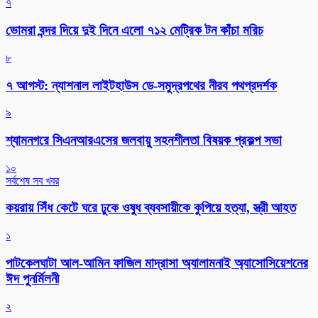
৭
ভোমরা বন্দর দিয়ে দুই দিনে এলো ৭১২ মেট্রিক টন কাঁচা মরিচ
৮
৭ আগস্ট: ন্যাশনাল লাইটহাউস ডে-সমুদ্রপথের নীরব পথপ্রদর্শক
৯
শ্যামনগরে সিএনআরএসের জলবায়ু সহনশীলতা বিষয়ক প্রকল্প সভা
১০
সর্বশেষ সব খবর
কয়রায় সিঁধ কেটে ঘরে ঢুকে ওষুধ ব্যবসায়ীকে কুপিয়ে হত্যা, স্ত্রী আহত
১
পাটকেলঘাটা আল-আমিন ফাজিল মাদ্রাসা অ্যালামনাই অ্যাসোসিয়েশনের
ঈদ পুনর্মিলনী
২