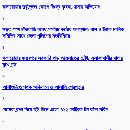
কলারোয়ায় দুর্বৃত্তের কোপে নিঃস্ব কৃষক, থানায় অভিযোগ
৪
সড়ক পথে চাঁদাবাজি বন্ধে সর্বোচ্চ কঠোর অবস্থান: বাস ও ট্রাক মালিক
সমিতির সাথে জেলা পুলিশের মতবিনিময়
৫
কলারোয়ার জয়নগরে সরকারি গাছ আত্মসাতের চেষ্টা, এলাকাবাসীর বাধার
মুখে পন্ড
৬
আশাশুনিতে পৃথক অভিযানে ৩ আসামি গ্রেপ্তার
৭
ভোমরা বন্দর দিয়ে দুই দিনে এলো ৭১২ মেট্রিক টন কাঁচা মরিচ
৮