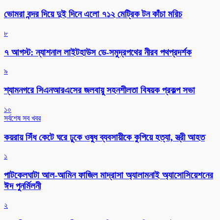
ভোমরা বন্দর দিয়ে দুই দিনে এলো ৭১২ মেট্রিক টন কাঁচা মরিচ
৮
৭ আগস্ট: ন্যাশনাল লাইটহাউস ডে-সমুদ্রপথের নীরব পথপ্রদর্শক
৯
শ্যামনগরে সিএনআরএসের জলবায়ু সহনশীলতা বিষয়ক প্রকল্প সভা
১০
সর্বশেষ সব খবর
কয়রায় সিঁধ কেটে ঘরে ঢুকে ওষুধ ব্যবসায়ীকে কুপিয়ে হত্যা, স্ত্রী আহত
১
পাটকেলঘাটা আল-আমিন ফাজিল মাদ্রাসা অ্যালামনাই অ্যাসোসিয়েশনের
ঈদ পুনর্মিলনী
২