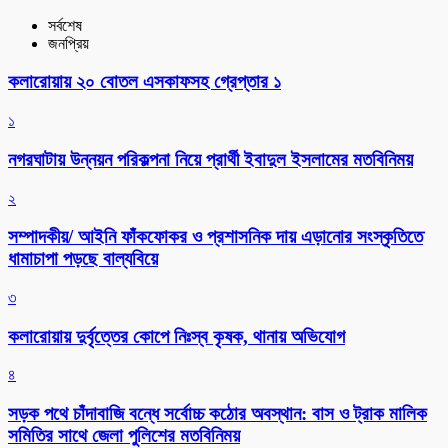
সর্বশেষ
জনপ্রিয়
কলারোয়ায় ২০ বোতল এসকাফসহ গ্রেপ্তার ১
১
নগরঘাটায় উন্নয়ন পরিকল্পনা নিয়ে প্রার্থী ইবাদুল ইসলামের মতবিনিময়
২
সম্পাদকীয়/ আইনি ফাঁকফোকর ও প্রশাসনিক দায় এড়ানোর সংস্কৃতিতে
ধামাচাপা পড়ছে বাল্যবিয়ে
৩
কলারোয়ায় দুর্বৃত্তের কোপে নিঃস্ব কৃষক, থানায় অভিযোগ
৪
সড়ক পথে চাঁদাবাজি বন্ধে সর্বোচ্চ কঠোর অবস্থান: বাস ও ট্রাক মালিক
সমিতির সাথে জেলা পুলিশের মতবিনিময়