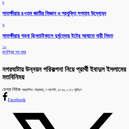
৮
সাতক্ষীরায় ৪৭তম জাতীয় বিজ্ঞান ও প্রযুক্তি সপ্তাহ উদ্বোধন
৯
সাতক্ষীরায় গহনা ছিনতাইকালে দুর্বৃত্তের ইটের আঘাতে নারী নিহত
১০
জনপ্রিয় সব খবর
নগরঘাটায় উন্নয়ন পরিকল্পনা নিয়ে প্রার্থী ইবাদুল ইসলামের
মতবিনিময়
ডেস্ক নিউজ
প্রকাশিত: শুক্রবার, ৭ আগস্ট, ২০২৬, ১:৫১ পূর্বাহ্ণ
Facebook