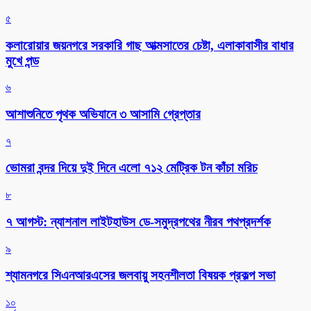
৫
কলারোয়ার জয়নগরে সরকারি গাছ আত্মসাতের চেষ্টা, এলাকাবাসীর বাধার
মুখে পন্ড
৬
আশাশুনিতে পৃথক অভিযানে ৩ আসামি গ্রেপ্তার
৭
ভোমরা বন্দর দিয়ে দুই দিনে এলো ৭১২ মেট্রিক টন কাঁচা মরিচ
৮
৭ আগস্ট: ন্যাশনাল লাইটহাউস ডে-সমুদ্রপথের নীরব পথপ্রদর্শক
৯
শ্যামনগরে সিএনআরএসের জলবায়ু সহনশীলতা বিষয়ক প্রকল্প সভা
১০