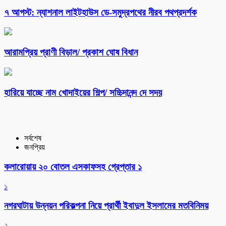
৭ আগস্ট: ন্যাশনাল লাইটহাউস ডে-সমুদ্রপথের নীরব পথপ্রদর্শক
আরামপ্রিয় প্রাণী বিড়াল/ প্রকাশ ঘোষ বিধান
হারিয়ে যাচ্ছে নাম খোদাইয়ের শিল্প/ সচ্চিদানন্দ দে সদয়
সর্বশেষ
জনপ্রিয়
কলারোয়ায় ২০ বোতল এসকাফসহ গ্রেপ্তার ১
১
নগরঘাটায় উন্নয়ন পরিকল্পনা নিয়ে প্রার্থী ইবাদুল ইসলামের মতবিনিময়
২