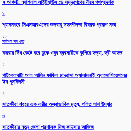
৭ আগস্ট: ন্যাশনাল লাইটহাউস ডে-সমুদ্রপথের নীরব পথপ্রদর্শক
৯
শ্যামনগরে সিএনআরএসের জলবায়ু সহনশীলতা বিষয়ক প্রকল্প সভা
১০
সর্বশেষ সব খবর
কয়রায় সিঁধ কেটে ঘরে ঢুকে ওষুধ ব্যবসায়ীকে কুপিয়ে হত্যা, স্ত্রী আহত
১
পাটকেলঘাটা আল-আমিন ফাজিল মাদ্রাসা অ্যালামনাই অ্যাসোসিয়েশনের
ঈদ পুনর্মিলনী
২
সাতক্ষীরা শহরে এক নারীর অস্বাভাবিক মৃত্যু, গলিত লাশ উদ্ধার
৩
সাতক্ষীরার নতুন জেলা প্রশাসক মিজ কাউসার আজিজ