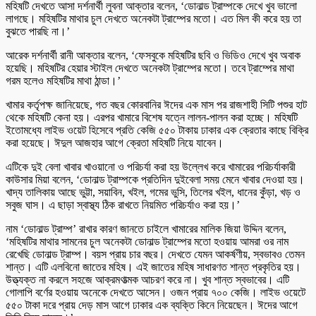
মহিষটি দেখতে আসা দর্শনার্থী লুবনা আক্তার বলেন, ‘ডোনাল্ড ট্রাম্পকে দেখে খুব ভালো
লাগছে। মহিষটির মাথার চুল দেখতে অনেকটা ট্রাম্পের মতো। এত মিল কী করে হয় তা
বুঝতে পারছি না।’
আরেক দর্শনার্থী রানী আক্তার বলেন, ‘ফেসবুকে মহিষটির ছবি ও ভিডিও দেখে খুব অবাক
হয়েছি। মহিষটির হেয়ার স্টাইল দেখতে অনেকটা ট্রাম্পের মতো। তবে ট্রাম্পের মাথা
গরম হলেও মহিষটির মাথা ঠান্ডা।’
খামার কর্তৃপক্ষ জানিয়েছে, গত বছর কোরবানির ঈদের এক মাস পর রাজশাহী সিটি পশুর হাট
থেকে মহিষটি কেনা হয়। এরপর খামারে বিশেষ যত্নে লালন-পালন করা হচ্ছে। মহিষটি
ইতোমধ্যে লাইভ ওয়েট হিসেবে প্রতি কেজি ৫৫০ টাকায় ঢাকার এক ক্রেতার কাছে বিক্রি
করা হয়েছে। ঈদুল আজহার আগে ক্রেতা মহিষটি নিয়ে যাবেন।
এটিকে দুই বেলা খাবার খাওয়ানো ও পরিচর্যা করা হয় উল্লেখ করে খামারের পরিচর্যাকারী
কাউসার মিয়া বলেন, ‘ডোনাল্ড ট্রাম্পকে প্রতিদিন দুইবেলা সময় মেনে খাবার দেওয়া হয়।
খাদ্য তালিকায় আছে ভুট্টা, সয়াবিন, খইল, গমের ভুসি, তিলের খইল, ধানের কুঁড়া, খড় ও
সবুজ ঘাস। এ ছাড়া স্বাস্থ্য ঠিক রাখতে নিয়মিত পরিচর্যাও করা হয়।’
নাম ‌‘ডোনাল্ড ট্রাম্প’ রাখার কারণ জানতে চাইলে খামারের মালিক জিয়া উদ্দিন বলেন,
‘মহিষটির মাথার সামনের চুল অনেকটা ডোনাল্ড ট্রাম্পের মতো হওয়ায় আমরা ওর নাম
রেখেছি ডোনাল্ড ট্রাম্প। বয়স প্রায় চার বছর। দেখতে যেমন আকর্ষণীয়, স্বভাবও তেমন
শান্ত। এটি এলবিনো জাতের মহিষ। এই জাতের মহিষ সাধারণত শান্ত প্রকৃতির হয়।
উত্ত্যক্ত না করলে সহজে আক্রমণাত্মক আচরণ করে না। খুব শান্ত স্বভাবের। এটি
গোলাপি বর্ণের হওয়ায় অনেকে দেখতে আসেন। ওজন প্রায় ৭০০ কেজি। লাইভ ওয়েটে
৫৫০ টাকা দরে প্রায় দেড় মাস আগে ঢাকার এক ব্যক্তি কিনে নিয়েছেন। ঈদের আগে