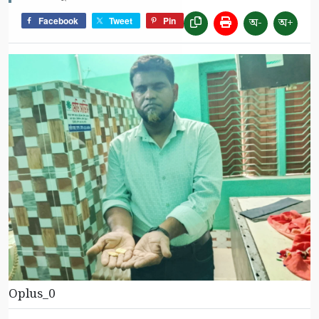
অ-
অ+
Facebook
Tweet
Pin
Oplus_0