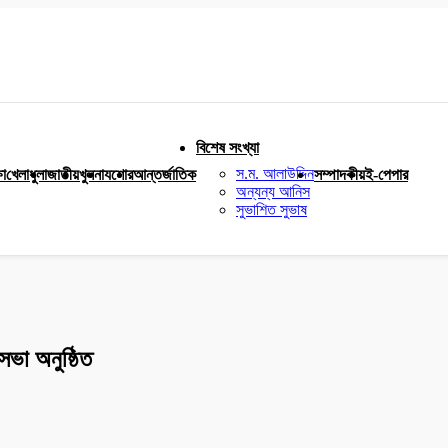
বিশেষ সংখ্যা
স.ম. আলাউদ্দিন
ষা
খেলাধুলা
জাতীয়
খুলনা
যশোর
আন্তর্জাতিক
সম্পাদকীয়
ই-পেপার
অন্যন্য আনিস
সুভাশিত সুভাষ
ভা অনুষ্ঠিত