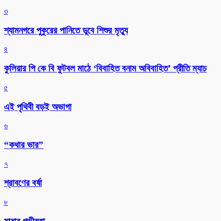
৩
শ্যামনগরে পুকুরের পানিতে ডুবে শিশুর মৃত্যু
৪
কুলিয়ার পি কে বি ফুটবল মাঠে ‘বিবাহিত বনাম অবিবাহিত’ প্রীতি ম্যাচ
৫
এই পৃথিবী বড়ই অভাগা
৬
“কথার ভার”
৭
শ্রাবণের বর্ষা
৮