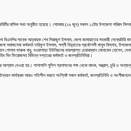
মিটির মাসিক সভা অনুষ্ঠিত হয়েছে। সোমবার (২৯ জুন) সকাল ১১টায় উপজেলা পরিষদ মিলনায়ত
জেলা বিএনপির সাবেক আহ্বায়ক শেখ সিরাজুল ইসলাম, জেলা জামায়াতের সহকারী সেক্রেটারি
জেলা সমাজসেবা কর্মকর্তা তরিফুল ইসলাম, পল্লী বিদ্যুতের প্রকৌশলী মাসুম বিল্লাহ, উপজে
 গোলাম ফারুক বাবু, নওয়াপাড়া ইউনিয়নের ভারপ্রাপ্ত চেয়ারম্যান মোনায়েম হোসেন, দেবহাটা ব
াহিদ বিন ফিরোজসহ বিভিন্ন দপ্তরের কর্মকর্তা ও জনপ্রতিনিধিরা।
শ্বাস দেওয়া হয়। পাশাপাশি পুলিশ প্রশাসনের পক্ষ থেকে মাদক, সন্ত্রাস, চুরি ও অন্যান
 উন্নয়ন কার্যক্রম আরও গতিশীল করতে সংশ্লিষ্ট সকল কর্মকর্তা, জনপ্রতিনিধি ও অংশীজনদ