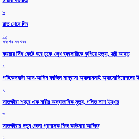
মায়ার গভীরতা
৯
রাত শেষে দিন
১০
সর্বশেষ সব খবর
কয়রায় সিঁধ কেটে ঘরে ঢুকে ওষুধ ব্যবসায়ীকে কুপিয়ে হত্যা, স্ত্রী আহত
১
পাটকেলঘাটা আল-আমিন ফাজিল মাদ্রাসা অ্যালামনাই অ্যাসোসিয়েশনের ঈদ 
২
সাতক্ষীরা শহরে এক নারীর অস্বাভাবিক মৃত্যু, গলিত লাশ উদ্ধার
৩
সাতক্ষীরার নতুন জেলা প্রশাসক মিজ কাউসার আজিজ
৪