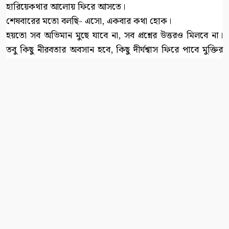
হারিয়েকথার আলোয় ফিরে আসতে।
শেষবারের মতো বলছি- এসো, একবার কথা হোক।
হয়তো সব অভিমান মুছে যাবে না, সব প্রশ্নের উত্তরও মিলবে না।
তবু কিছু নীরবতার অবসান হবে, কিছু দীর্ঘশ্বাস ফিরে পাবে মুক্তির
পথ।
জীবন তো অনিশ্চিত— কে কখন কোন মোড়ে হারিয়ে যায়, তা
কেউ জানে না। তাই সময় থাকতে কথাগুলো বলে নিই, ক্ষমাগুলো
চেয়ে নিই, ভালোবাসাগুলো জানিয়ে দিই।
কারণ, একদিন হয়তো মানুষ থাকবে না, শুধু থেকে যাবে— না-বলা
কিছু কথা….. আর বুকভরা একরাশ আফসোস।