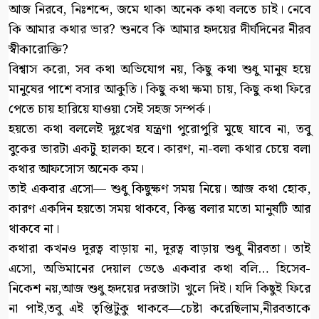
আজ নিরবে, নিঃশব্দে, জমে থাকা অনেক কথা বলতে চাই। নেবে
কি আমার কথার ভার? শুনবে কি আমার হৃদয়ের দীর্ঘদিনের নীরব
স্বীকারোক্তি?
বিশ্বাস করো, সব কথা অভিযোগ নয়, কিছু কথা শুধু মানুষ হয়ে
মানুষের পাশে বসার আকুতি। কিছু কথা ক্ষমা চায়, কিছু কথা ফিরে
পেতে চায় হারিয়ে যাওয়া সেই সহজ সম্পর্ক।
হয়তো কথা বললেই দুঃখের যন্ত্রণা পুরোপুরি মুছে যাবে না, তবু
বুকের ভারটা একটু হালকা হবে। কারণ, না-বলা কথার চেয়ে বলা
কথার আফসোস অনেক কম।
তাই একবার এসো— শুধু কিছুক্ষণ সময় নিয়ে। আজ কথা হোক,
কারণ একদিন হয়তো সময় থাকবে, কিন্তু বলার মতো মানুষটি আর
থাকবে না।
কথারা কখনও দূরত্ব বাড়ায় না, দূরত্ব বাড়ায় শুধু নীরবতা। তাই
এসো, অভিমানের দেয়াল ভেঙে একবার কথা বলি… হিসেব-
নিকেশ নয়,আজ শুধু হৃদয়ের দরজাটা খুলে দিই। যদি কিছুই ফিরে
না পাই,তবু এই তৃপ্তিটুকু থাকবে—চেষ্টা করেছিলাম,নীরবতাকে