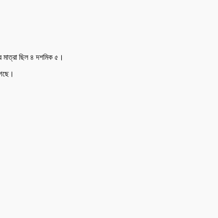
ের মাত্রা ছিল ৪ দশমিক ৫।
 গেছে।