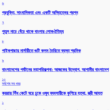
৬
প্রযুক্তি, সাংবাদিকতা এবং একটি অস্তিত্বের প্রশ্ন
৭
পুতুল নাচে বেঁচে থাকে বাংলার লোকঐতিহ্য
৮
পাইকগাছায় নার্সারীতে গুটি কলম তৈরিতে ব্যস্ত শ্রমিক
৯
বাংলাদেশের পর্যটনের মহাপরিকল্পনা: আজকের উদ্যোগ, আগামীর বাংলাদেশ
১০
সর্বশেষ সব খবর
কয়রায় সিঁধ কেটে ঘরে ঢুকে ওষুধ ব্যবসায়ীকে কুপিয়ে হত্যা, স্ত্রী আহত
১