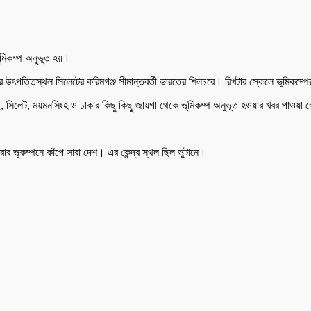
ূমিকম্প অনুভূত হয়।
 উৎপত্তিস্থল সিলেটের করিমগঞ্জ সীমান্তবর্তী ভারতের শিলচরে। রিখটার স্কেলে ভূমিকম্প
 সিলেট, ময়মনসিংহ ও ঢাকার কিছু কিছু জায়গা থেকে ভূমিকম্প অনুভূত হওয়ার খবর পাওয়া
র ভূকম্পনে কাঁপে সারা দেশ। এর কেন্দ্র স্থল ছিল ভুটানে।