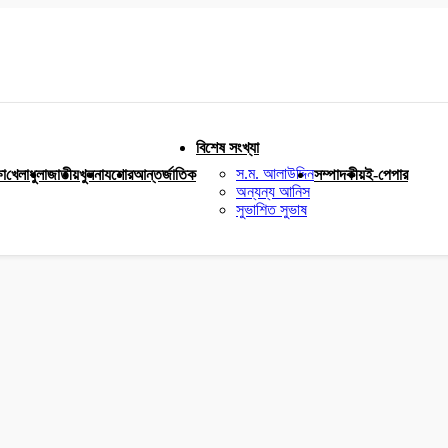
বিশেষ সংখ্যা
স.ম. আলাউদ্দিন
ষা
খেলাধুলা
জাতীয়
খুলনা
যশোর
আন্তর্জাতিক
সম্পাদকীয়
ই-পেপার
অন্যন্য আনিস
সুভাশিত সুভাষ