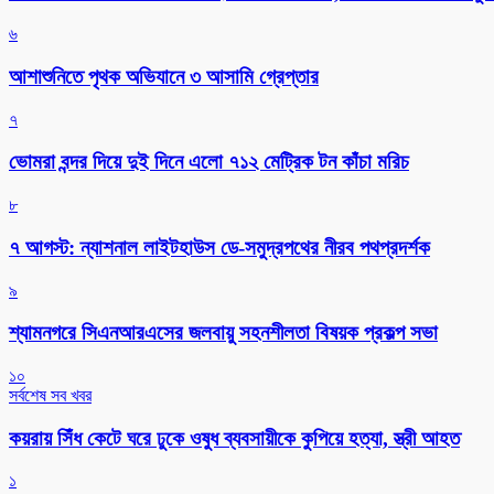
৬
আশাশুনিতে পৃথক অভিযানে ৩ আসামি গ্রেপ্তার
৭
ভোমরা বন্দর দিয়ে দুই দিনে এলো ৭১২ মেট্রিক টন কাঁচা মরিচ
৮
৭ আগস্ট: ন্যাশনাল লাইটহাউস ডে-সমুদ্রপথের নীরব পথপ্রদর্শক
৯
শ্যামনগরে সিএনআরএসের জলবায়ু সহনশীলতা বিষয়ক প্রকল্প সভা
১০
সর্বশেষ সব খবর
কয়রায় সিঁধ কেটে ঘরে ঢুকে ওষুধ ব্যবসায়ীকে কুপিয়ে হত্যা, স্ত্রী আহত
১