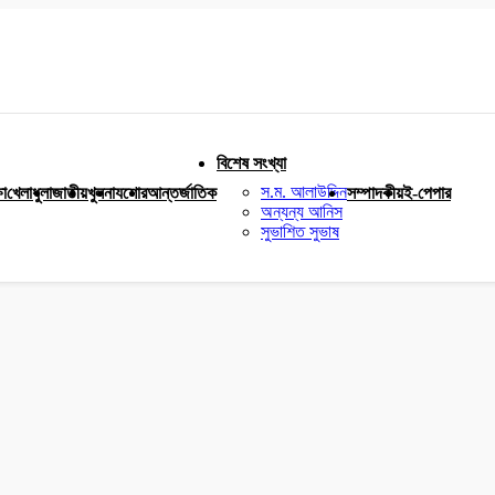
বিশেষ সংখ্যা
স.ম. আলাউদ্দিন
ষা
খেলাধুলা
জাতীয়
খুলনা
যশোর
আন্তর্জাতিক
সম্পাদকীয়
ই-পেপার
অন্যন্য আনিস
সুভাশিত সুভাষ