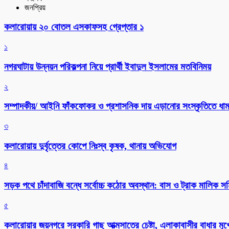
জনপ্রিয়
কলারোয়ায় ২০ বোতল এসকাফসহ গ্রেপ্তার ১
১
নগরঘাটায় উন্নয়ন পরিকল্পনা নিয়ে প্রার্থী ইবাদুল ইসলামের মতবিনিময়
২
সম্পাদকীয়/ আইনি ফাঁকফোকর ও প্রশাসনিক দায় এড়ানোর সংস্কৃতিতে ধামা
৩
কলারোয়ায় দুর্বৃত্তের কোপে নিঃস্ব কৃষক, থানায় অভিযোগ
৪
সড়ক পথে চাঁদাবাজি বন্ধে সর্বোচ্চ কঠোর অবস্থান: বাস ও ট্রাক মালিক 
৫
কলারোয়ার জয়নগরে সরকারি গাছ আত্মসাতের চেষ্টা, এলাকাবাসীর বাধার মুখে