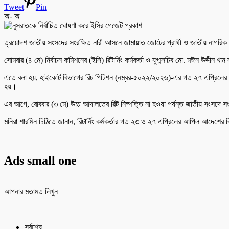
Tweet
Pin
অ-
অ+
ত্রয়োদশ জাতীয় সংসদের সংরক্ষিত নারী আসনে জামায়াত জোটের প্রার্থী ও জাতীয় নাগরিক পা
সোমবার (৪ মে) নির্বাচন কমিশনের (ইসি) রিটার্নিং কর্মকর্তা ও যুগ্মসচিব মো. মঈন উদ্দীন 
এতে বলা হয়, হাইকোর্ট বিভাগের রিট পিটিশন (নম্বর-৫০২২/২০২৬)-এর গত ২৭ এপ্রিলের আদ
হয়।
এর আগে, রোববার (৩ মে) উচ্চ আদালতের রিট নিষ্পত্তি না হওয়া পর্যন্ত জাতীয় সংসদে সং
মনিরা শারমিন চিঠিতে জানান, রিটার্নিং কর্মকর্তার গত ২৩ ও ২৭ এপ্রিলের আপিল আদেশের বি
Ads small one
আপনার মতামত লিখুন
সর্বশেষ