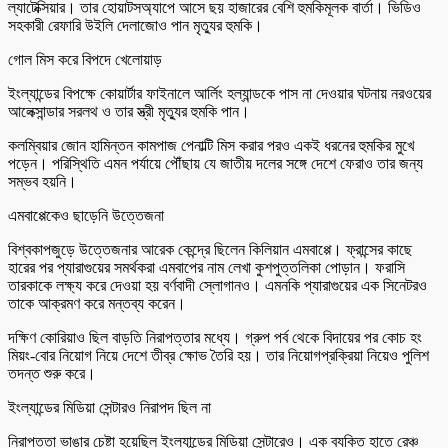
ল্যাটেক্সিয়ার। তার হোয়াটসঅ্যাপে আসে ছয় হাজারের বেশি হুমকিমূলক বার্তা। ভিডিও
সহকারী রেফারি উইলি দেলাজোও পান মৃত্যুর হুমকি।
গোল মিস করে বিপদে খেলোয়াড়
ইংল্যান্ডের বিপক্ষে কোয়ার্টার ফাইনালে আর্লিং হল্যান্ডকে পাস না দেওয়ার ঘটনায় নরওয়ের
আলেক্সান্ডার সরলথ ও তার স্ত্রী মৃত্যুর হুমকি পান।
কলম্বিয়ার জোন হামিন্তন কামপাজ পেনাল্টি মিস করার পরও একই ধরনের হুমকির মুখে
পড়েন। পরিস্থিতি এমন পর্যায়ে পৌঁছায় যে জাতীয় দলের সঙ্গে দেশে ফেরাও তার জন্য
সম্ভব হয়নি।
এমবাপ্পেকেও ছাড়েনি উত্তেজনা
বিশ্বকাপজুড়ে উত্তেজনার আরেক কেন্দ্রে ছিলেন কিলিয়ান এমবাপ্পে। ফ্রান্সের কাছে
হারের পর প্যারাগুয়ের সমর্থকরা এমবাপের নাম লেখা কুশপুত্তলিকা পোড়ান। ফরাসি
তারকাকে লক্ষ্য করে দেওয়া হয় বর্ণবাদী স্লোগানও। এমনকি প্যারাগুয়ের এক সিনেটরও
তাকে আক্রমণ করে মন্তব্য করেন।
দক্ষিণ কোরিয়াও ছিল বাড়তি নিরাপত্তার মধ্যে। গ্রুপ পর্ব থেকে বিদায়ের পর কোচ হং
মিয়ং-বোর নিয়োগ নিয়ে দেশে তীব্র ক্ষোভ তৈরি হয়। তার নিয়োগপ্রক্রিয়া নিয়েও পুলিশ
তদন্ত শুরু করে।
ইংল্যান্ডের মিডিয়া সেন্টারও নিরাপদ ছিল না
নিরাপত্তা ভাঙার চেষ্টা হয়েছিল ইংল্যান্ডের মিডিয়া সেন্টারেও। এক ব্যক্তি হাতে রেঞ্চ