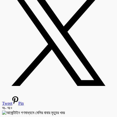
Tweet
Pin
অ-
অ+