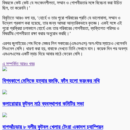
বিষয়কে কেউ কেউ যে সংবেদনশীলতা, সম্মান ও গোপনীয়তার সঙ্গে বিবেচনা করা উচিত
ছিল, তা করেননি।’
বিবৃতিতে আরও বলা হয়, ‘হোর্হে ও তার পুরো পরিবারের প্রতি যে ভালোবাসা, সম্মান ও
উদ্বেগ প্রকাশ করা হয়েছে, তার জন্য আমরা আন্তরিকভাবে কৃতজ্ঞ। একই সঙ্গে এই
পুরো প্রক্রিয়া চলাকালে হোর্হে এবং তার পরিবারের গোপনীয়তা, ব্যক্তিগত পরিসর ও
বিষয়টির গোপনীয়তা রক্ষা করার অনুরোধ করছি।’
এরপর জুলাইয়ের শেষ দিকে মেজর লিগ সকারের (এমএলএস) অল-স্টার ম্যাচেও খেলেননি
লিওনেল মেসি। ধারণা করা হয়, বাবাকে দেখতে তিনি সেখানে যান। কয়েক দিন পর অবশ্য
এমএলএসের একটি ম্যাচ দিয়ে আবার মাঠে ফেরেন মেসি।
এ সম্পর্কিত আরও খবর
বিশ্বকাপে মেসিকে হত্যার হুমকি, ফাঁস হলো ভয়ংকর নথি
কলারোয়ায় ফুটবল মাঠ ব্যবস্থাপনা কমিটির সভা
বাগআঁচড়ায় ৮ দলীয় ফুটবল খেলায় টেংরা একাদশ চ্যাম্পিয়ন