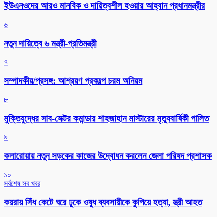
ইউএনওদের আরও মানবিক ও দায়িত্বশীল হওয়ার আহ্বান প্রধানমন্ত্রীর
৬
নতুন দায়িত্বে ৬ মন্ত্রী-প্রতিমন্ত্রী
৭
সম্পাদকীয়/প্রসঙ্গ: আশ্রয়ণ প্রকল্পে চরম অনিয়ম
৮
মুক্তিযুদ্ধের সাব-সেক্টর কমান্ডার শাহজাহান মাস্টারের মৃত্যুবার্ষিকী পালিত
৯
কলারোয়ায় নতুন সড়কের কাজের উদ্বোধন করলেন জেলা পরিষদ প্রশাসক
১০
সর্বশেষ সব খবর
কয়রায় সিঁধ কেটে ঘরে ঢুকে ওষুধ ব্যবসায়ীকে কুপিয়ে হত্যা, স্ত্রী আহত