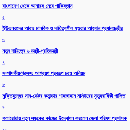
বাংলাদেশ থেকে আনারস নেবে পাকিস্তান
৫
ইউএনওদের আরও মানবিক ও দায়িত্বশীল হওয়ার আহ্বান প্রধানমন্ত্রীর
৬
নতুন দায়িত্বে ৬ মন্ত্রী-প্রতিমন্ত্রী
৭
সম্পাদকীয়/প্রসঙ্গ: আশ্রয়ণ প্রকল্পে চরম অনিয়ম
৮
মুক্তিযুদ্ধের সাব-সেক্টর কমান্ডার শাহজাহান মাস্টারের মৃত্যুবার্ষিকী পালিত
৯
কলারোয়ায় নতুন সড়কের কাজের উদ্বোধন করলেন জেলা পরিষদ প্রশাসক
১০