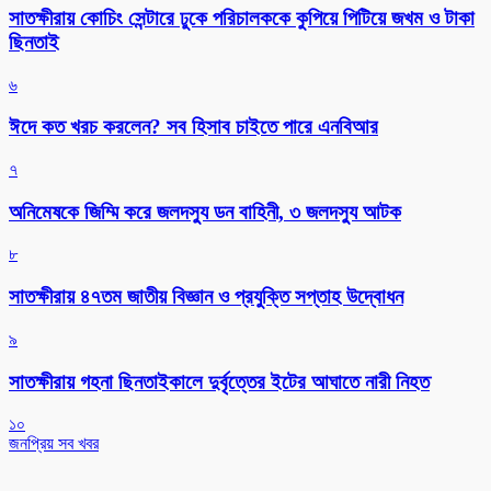
সাতক্ষীরায় কোচিং সেন্টারে ঢুকে পরিচালককে কুপিয়ে পিটিয়ে জখম ও টাকা
ছিনতাই
৬
ঈদে কত খরচ করলেন? সব হিসাব চাইতে পারে এনবিআর
৭
অনিমেষকে জিম্মি করে জলদস্যু ডন বাহিনী, ৩ জলদস্যু আটক
৮
সাতক্ষীরায় ৪৭তম জাতীয় বিজ্ঞান ও প্রযুক্তি সপ্তাহ উদ্বোধন
৯
সাতক্ষীরায় গহনা ছিনতাইকালে দুর্বৃত্তের ইটের আঘাতে নারী নিহত
১০
জনপ্রিয় সব খবর