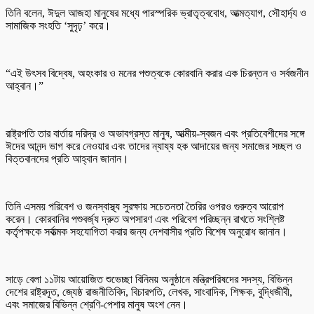
তিনি বলেন, ঈদুল আজহা মানুষের মধ্যে পারস্পরিক ভ্রাতৃত্ববোধ, আত্মত্যাগ, সৌহার্দ্য ও
সামাজিক সংহতি ‘সুদৃঢ়’ করে।
“এই উৎসব বিদ্বেষ, অহংকার ও মনের পশুত্বকে কোরবানি করার এক চিরন্তন ও সর্বজনীন
আহ্বান।”
রাষ্ট্রপতি তার বার্তায় দরিদ্র ও অভাবগ্রস্ত মানুষ, আত্মীয়-স্বজন এবং প্রতিবেশীদের সঙ্গে
ঈদের আনন্দ ভাগ করে নেওয়ার এবং তাদের ন্যায্য হক আদায়ের জন্য সমাজের সচ্ছল ও
বিত্তবানদের প্রতি আহ্বান জানান।
তিনি এসময় পরিবেশ ও জনস্বাস্থ্য সুরক্ষায় সচেতনতা তৈরির ওপরও গুরুত্ব আরোপ
করেন। কোরবানির পশুবর্জ্য দ্রুত অপসারণ এবং পরিবেশ পরিচ্ছন্ন রাখতে সংশ্লিষ্ট
কর্তৃপক্ষকে সর্বাত্মক সহযোগিতা করার জন্য দেশবাসীর প্রতি বিশেষ অনুরোধ জানান।
সাড়ে বেলা ১১টায় আয়োজিত শুভেচ্ছা বিনিময় অনুষ্ঠানে মন্ত্রিপরিষদের সদস্য, বিভিন্ন
দেশের রাষ্ট্রদূত, জ্যেষ্ঠ রাজনীতিবিদ, বিচারপতি, লেখক, সাংবাদিক, শিক্ষক, বুদ্ধিজীবী,
এবং সমাজের বিভিন্ন শ্রেণি-পেশার মানুষ অংশ নেন।