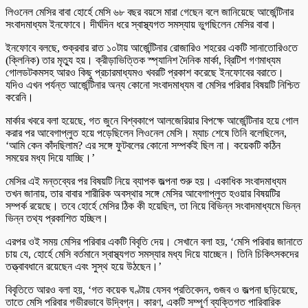
লিওনেল মেসির বাবা হোর্হে মেসি ৬৮ বছর বয়সে মারা গেছেন বলে জানিয়েছে আর্জেন্টিনার
সংবাদমাধ্যম ইনফোবে। দীর্ঘদিন ধরে স্বাস্থ্যগত সমস্যায় ভুগছিলেন মেসির বাবা।
ইনফোবে বলছে, শুক্রবার রাত ১০টায় আর্জেন্টিনার রোজারিও শহরের একটি সানাতোরিওতে
(ক্লিনিক) তার মৃত্যু হয়। ক্রীড়াভিত্তিক স্প্যানিশ দৈনিক মার্কা, ব্রিটিশ গণমাধ্যম
গোলডটকমসহ আরও কিছু প্রচারমাধ্যমও খবরটি প্রকাশ করেছে ইনফোবের বরাতে।
যদিও এখন পর্যন্ত আর্জেন্টিনার অন্য কোনো সংবাদমাধ্যম বা মেসির পরিবার বিষয়টি নিশ্চিত
করেনি।
মার্কার খবরে বলা হয়েছে, গত জুনে বিশ্বকাপে আলজেরিয়ার বিপক্ষে আর্জেন্টিনার হয়ে গোল
করার পর আবেগাপ্লুত হয়ে পড়েছিলেন লিওনেল মেসি। ম্যাচ শেষে তিনি বলেছিলেন,
‘আমি কেন কাঁদছিলাম? এর সঙ্গে ফুটবলের কোনো সম্পর্কই ছিল না। কয়েকটি কঠিন
সময়ের মধ্য দিয়ে যাচ্ছি।’
মেসির এই মন্তব্যের পর বিষয়টি নিয়ে ব্যাপক জল্পনা শুরু হয়। একাধিক সংবাদমাধ্যম
তখন জানায়, তার বাবার শারীরিক অবস্থার সঙ্গে মেসির আবেগাপ্লুত হওয়ার বিষয়টির
সম্পর্ক রয়েছে। তবে হোর্হে মেসির ঠিক কী হয়েছিল, তা নিয়ে বিভিন্ন সংবাদমাধ্যমে ভিন্ন
ভিন্ন তথ্য প্রকাশিত হচ্ছিল।
এরপর ওই সময় মেসির পরিবার একটি বিবৃতি দেয়। সেখানে বলা হয়, ‘মেসি পরিবার জানাতে
চায় যে, হোর্হে মেসি বর্তমানে স্বাস্থ্যগত সমস্যার মধ্য দিয়ে যাচ্ছেন। তিনি চিকিৎসকদের
তত্ত্বাবধানে রয়েছেন এবং সুস্থ হয়ে উঠছেন।’
বিবৃতিতে আরও বলা হয়, ‘গত কয়েক ঘণ্টায় যেসব প্রতিবেদন, গুজব ও জল্পনা ছড়িয়েছে,
তাতে মেসি পরিবার গভীরভাবে উদ্বিগ্ন। কারণ, একটি সম্পূর্ণ ব্যক্তিগত পারিবারিক