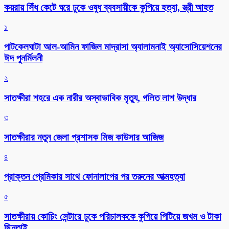
কয়রায় সিঁধ কেটে ঘরে ঢুকে ওষুধ ব্যবসায়ীকে কুপিয়ে হত্যা, স্ত্রী আহত
১
পাটকেলঘাটা আল-আমিন ফাজিল মাদ্রাসা অ্যালামনাই অ্যাসোসিয়েশনের
ঈদ পুনর্মিলনী
২
সাতক্ষীরা শহরে এক নারীর অস্বাভাবিক মৃত্যু, গলিত লাশ উদ্ধার
৩
সাতক্ষীরার নতুন জেলা প্রশাসক মিজ কাউসার আজিজ
৪
প্রাক্তন প্রেমিকার সাথে ফোনালাপের পর তরুনের আত্মহত্যা
৫
সাতক্ষীরায় কোচিং সেন্টারে ঢুকে পরিচালককে কুপিয়ে পিটিয়ে জখম ও টাকা
ছিনতাই