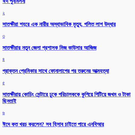
ঈদ পুনর্মিলনী
২
সাতক্ষীরা শহরে এক নারীর অস্বাভাবিক মৃত্যু, গলিত লাশ উদ্ধার
৩
সাতক্ষীরার নতুন জেলা প্রশাসক মিজ কাউসার আজিজ
৪
প্রাক্তন প্রেমিকার সাথে ফোনালাপের পর তরুনের আত্মহত্যা
৫
সাতক্ষীরায় কোচিং সেন্টারে ঢুকে পরিচালককে কুপিয়ে পিটিয়ে জখম ও টাকা
ছিনতাই
৬
ঈদে কত খরচ করলেন? সব হিসাব চাইতে পারে এনবিআর