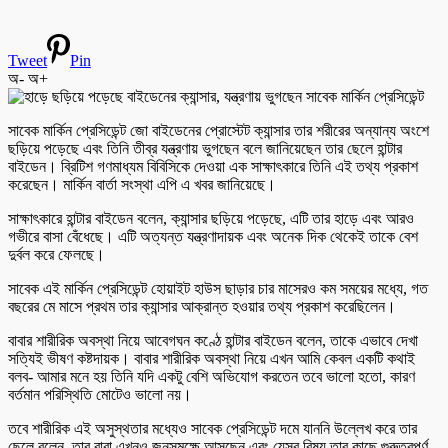
Tweet
Pin
অ-
অ+
সাবেক মার্কিন প্রেসিডেন্ট জো বাইডেনের প্রোস্টেট ক্যান্সার তার শরীরের অন্যান্য অংশে
ছড়িয়ে পড়েছে এবং তিনি তীব্র যন্ত্রণায় ভুগছেন বলে জানিয়েছেন তার ছেলে হান্টার
বাইডেন। ব্রিটিশ গণমাধ্যম বিবিসিকে দেওয়া এক সাক্ষাৎকারে তিনি এই তথ্য প্রকাশ
করেছেন। মার্কিন বার্তা সংস্থা এপি এ খবর জানিয়েছে।
সাক্ষাৎকারে হান্টার বাইডেন বলেন, ক্যান্সার ছড়িয়ে পড়েছে, এটি তার হাড়ে এবং আরও
গভীরে বাসা বেঁধেছে। এটি অত্যন্ত যন্ত্রণাদায়ক এবং অনেক দিক থেকেই তাকে বেশ
দুর্বল করে ফেলছে।
সাবেক এই মার্কিন প্রেসিডেন্ট হোয়াইট হাউস ছাড়ার চার মাসেরও কম সময়ের মধ্যে, গত
বছরের মে মাসে প্রথম তার ক্যান্সার আক্রান্ত হওয়ার তথ্য প্রকাশ করেছিলেন।
বাবার শারীরিক অবস্থা নিয়ে আবেগঘন কণ্ঠে হান্টার বাইডেন বলেন, তাকে এভাবে দেখা
সত্যিই ভীষণ কষ্টদায়ক। বাবার শারীরিক অবস্থা নিয়ে এখন আমি কেবল একটি কথাই
বলব- আমার মনে হয় তিনি যদি একটু বেশি অভিযোগ করতেন তবে ভালো হতো, কারণ
বর্তমান পরিস্থিতি মোটেও ভালো নয়।
তবে শারীরিক এই অসুস্থতার মধ্যেও সাবেক প্রেসিডেন্ট দমে যাননি উল্লেখ করে তার
ছেলে বলেন, তার বাবা এখনও জনসমক্ষে আসছেন এবং যেসব বিষয় তার কাছে গুরুত্বপূর্ণ,