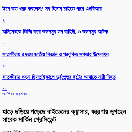
ঈদে কত খরচ করলেন? সব হিসাব চাইতে পারে এনবিআর
৭
অনিমেষকে জিম্মি করে জলদস্যু ডন বাহিনী, ৩ জলদস্যু আটক
৮
সাতক্ষীরায় ৪৭তম জাতীয় বিজ্ঞান ও প্রযুক্তি সপ্তাহ উদ্বোধন
৯
সাতক্ষীরায় গহনা ছিনতাইকালে দুর্বৃত্তের ইটের আঘাতে নারী নিহত
১০
জনপ্রিয় সব খবর
হাড়ে ছড়িয়ে পড়েছে বাইডেনের ক্যান্সার, যন্ত্রণায় ভুগছেন
সাবেক মার্কিন প্রেসিডেন্ট