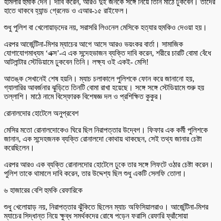
হামলার হুমকি দেন। দাবি করেন, আরও দুই জনকে সঙ্গে নিয়ে তিনি মাঠে ঢুকবেন। তাদের
হাতে থাকবে হ্যান্ড গ্রেনেড ও এআর-১৫ রাইফেল।
শুধু পুলিশ বা খেলোয়াড়দের নয়, সরাসরি লিওনেল মেসিকে হত্যার হুমকিও দেওয়া হয়।
এরপর আর্জেন্টিনা-মিশর ম্যাচের আগে আসে আরও ভয়ংকর বার্তা। সামাজিক
যোগাযোগমাধ্যম ‘এক্স’-এ এক সন্দেহভাজন ব্যক্তি দাবি করেন, শরীরে চারটি বোমা বেঁধে
আটলান্টার স্টেডিয়ামে ঢুকবেন তিনি। লক্ষ্য ওই একই- মেসি!
আতঙ্ক সেখানেই শেষ হয়নি। ম্যাচ চলাকালে পুলিশকে ফোন করে জানানো হয়,
গ্যালারির আবর্জনার ঝুড়িতে তিনটি বোমা রাখা হয়েছে। সঙ্গে সঙ্গে স্টেডিয়ামে শুরু হয়
তল্লাশি। মাঠে নামে বিস্ফোরক বিশেষজ্ঞ দল ও প্রশিক্ষিত কুকুর।
রোনালদোর হোটেলে অনুপ্রবেশ
মেসির মতো রোনালদোকেও ঘিরে ছিল নিরাপত্তার উদ্বেগ। ফিফার এক কর্মী পুলিশকে
জানান, এক সন্দেহজনক ব্যক্তি রোনালদো কোথায় থাকছেন, সেই তথ্য জানার চেষ্টা
করেছিলেন।
এরপর আরও এক ব্যক্তি রোনালদোর হোটেলে ঢুকে তার সঙ্গে লিফটে ওঠার চেষ্টা করেন।
পুলিশ তাকে থামালে দাবি করেন, তার উদ্দেশ্য ছিল শুধু একটি সেলফি তোলা।
৬ হাজারের বেশি হুমকি রেফারিকে
শুধু খেলোয়াড় নয়, নিরাপত্তার ঝুঁকিতে ছিলেন ম্যাচ অফিসিয়ালরাও। আর্জেন্টিনা-মিশর
ম্যাচের সিদ্ধান্ত নিয়ে ক্ষুব্ধ সমর্থকদের রোষে পড়েন ফরাসি রেফারি ফ্রাঁসোয়া