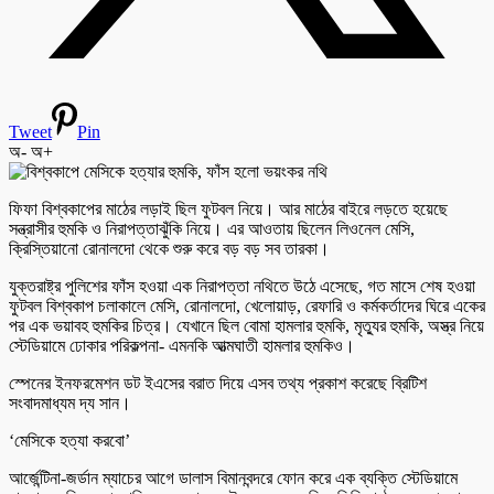
Tweet
Pin
অ-
অ+
ফিফা বিশ্বকাপের মাঠের লড়াই ছিল ফুটবল নিয়ে। আর মাঠের বাইরে লড়তে হয়েছে
সন্ত্রাসীর হুমকি ও নিরাপত্তাঝুঁকি নিয়ে। এর আওতায় ছিলেন লিওনেল মেসি,
ক্রিস্তিয়ানো রোনালদো থেকে শুরু করে বড় বড় সব তারকা।
যুক্তরাষ্ট্র পুলিশের ফাঁস হওয়া এক নিরাপত্তা নথিতে উঠে এসেছে, গত মাসে শেষ হওয়া
ফুটবল বিশ্বকাপ চলাকালে মেসি, রোনালদো, খেলোয়াড়, রেফারি ও কর্মকর্তাদের ঘিরে একের
পর এক ভয়াবহ হুমকির চিত্র। যেখানে ছিল বোমা হামলার হুমকি, মৃত্যুর হুমকি, অস্ত্র নিয়ে
স্টেডিয়ামে ঢোকার পরিকল্পনা- এমনকি আত্মঘাতী হামলার হুমকিও।
স্পেনের ইনফরমেশন ডট ইএসের বরাত দিয়ে এসব তথ্য প্রকাশ করেছে ব্রিটিশ
সংবাদমাধ্যম দ্য সান।
‘মেসিকে হত্যা করবো’
আর্জেন্টিনা-জর্ডান ম্যাচের আগে ডালাস বিমানবন্দরে ফোন করে এক ব্যক্তি স্টেডিয়ামে