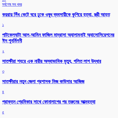
সর্বশেষ সব খবর
কয়রায় সিঁধ কেটে ঘরে ঢুকে ওষুধ ব্যবসায়ীকে কুপিয়ে হত্যা, স্ত্রী আহত
১
পাটকেলঘাটা আল-আমিন ফাজিল মাদ্রাসা অ্যালামনাই অ্যাসোসিয়েশনের
ঈদ পুনর্মিলনী
২
সাতক্ষীরা শহরে এক নারীর অস্বাভাবিক মৃত্যু, গলিত লাশ উদ্ধার
৩
সাতক্ষীরার নতুন জেলা প্রশাসক মিজ কাউসার আজিজ
৪
প্রাক্তন প্রেমিকার সাথে ফোনালাপের পর তরুনের আত্মহত্যা
৫