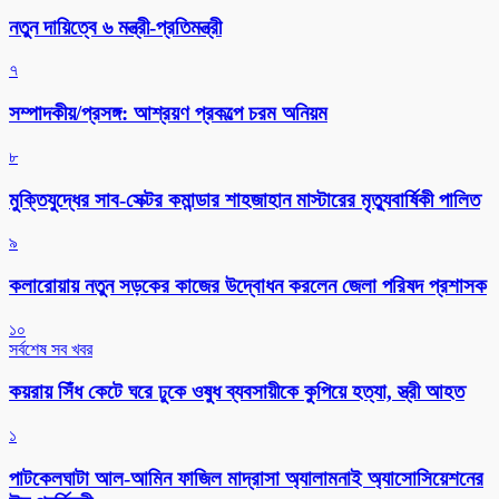
নতুন দায়িত্বে ৬ মন্ত্রী-প্রতিমন্ত্রী
৭
সম্পাদকীয়/প্রসঙ্গ: আশ্রয়ণ প্রকল্পে চরম অনিয়ম
৮
মুক্তিযুদ্ধের সাব-সেক্টর কমান্ডার শাহজাহান মাস্টারের মৃত্যুবার্ষিকী পালিত
৯
কলারোয়ায় নতুন সড়কের কাজের উদ্বোধন করলেন জেলা পরিষদ প্রশাসক
১০
সর্বশেষ সব খবর
কয়রায় সিঁধ কেটে ঘরে ঢুকে ওষুধ ব্যবসায়ীকে কুপিয়ে হত্যা, স্ত্রী আহত
১
পাটকেলঘাটা আল-আমিন ফাজিল মাদ্রাসা অ্যালামনাই অ্যাসোসিয়েশনের