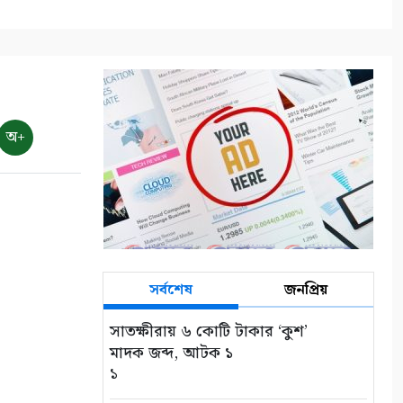
অ+
সর্বশেষ
জনপ্রিয়
সাতক্ষীরায় ৬ কোটি টাকার ‘কুশ’
মাদক জব্দ, আটক ১
১