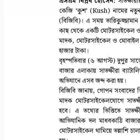
এসএম বিপ্লব হোসেন:
সাতক্ষীর
কেজি ‘কুশ’ (Kush) নামের নতুন 
(বিজিবি)। এ সময় তারিকুজ্জামা
কাছ থেকে একটি মোটরসাইকেল ও দ
মাদক, মোটরসাইকেল ও মোবাইল 
হাজার টাকা।
বৃহস্পতিবার (৬ আগস্ট) দুপুর স
বাজার এলাকায় সাতক্ষীরা ব্যাট
অভিযানে এসব জব্দ করা হয়।
বিজিবি জানায়, গোপন সংবাদের ভি
মাদক মোটরসাইকেলযোগে সাতক্ষী
হবে। এ তথ্যের ভিত্তিতে সাতক
আভিযানিক দল মাধবকাঠি বাজার
মোটরসাইকেল থামিয়ে তল্লাশি চাল