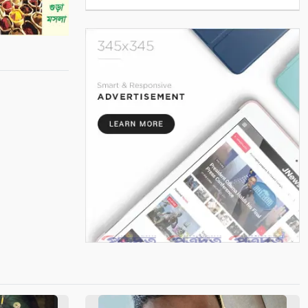
কদম ফুল
৫
সাতক্ষীরা আদালত চত্বর থেকে
হ্যান্ডক্যাপ পরা আসামীর পালানোর
ব্যর্থ চেষ্টা
৬
সুন্দরবনে আত্মসমর্পণকারী
বনদস্যুরা আবারও সক্রিয়?
জেলেদের অভিযোগে নতুন আতঙ্ক
৭
শ্যামনগরে ফাইটার ক্যারাতে ক্লাবের
বেল্ট প্রদান অনুষ্ঠান
৮
ভারত পাচারকালে বেনাপোল