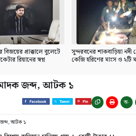
র বিজয়ের প্রাক্কালে বুলেটে
সুন্দরবনের শাকবাড়িয়া নদী
কেটার রিয়ানের স্বপ্ন
কেজি হরিণের মাংস ও ২টি মা
 মাদক জব্দ, আটক ১
অ-
Facebook
Tweet
Pin