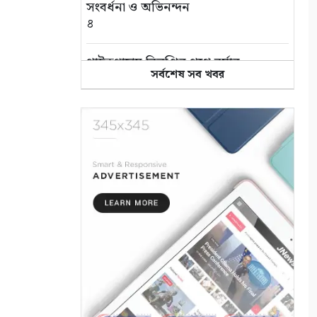
সংবর্ধনা ও অভিনন্দন
৪
পাইকগাছায় বিলুপ্তির পথে বর্ষার
সর্বশেষ সব খবর
কদম ফুল
৫
সাতক্ষীরা আদালত চত্বর থেকে
হ্যান্ডক্যাপ পরা আসামীর পালানোর
ব্যর্থ চেষ্টা
৬
সুন্দরবনে আত্মসমর্পণকারী
বনদস্যুরা আবারও সক্রিয়?
জেলেদের অভিযোগে নতুন আতঙ্ক
৭
শ্যামনগরে ফাইটার ক্যারাতে