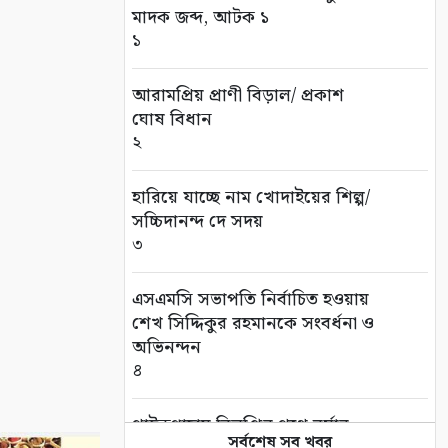
মাদক জব্দ, আটক ১
১
আরামপ্রিয় প্রাণী বিড়াল/ প্রকাশ
ঘোষ বিধান
২
হারিয়ে যাচ্ছে নাম খোদাইয়ের শিল্প/
সচ্চিদানন্দ দে সদয়
৩
এসএমসি সভাপতি নির্বাচিত হওয়ায়
শেখ সিদ্দিকুর রহমানকে সংবর্ধনা ও
অভিনন্দন
৪
পাইকগাছায় বিলুপ্তির পথে বর্ষার
সর্বশেষ সব খবর