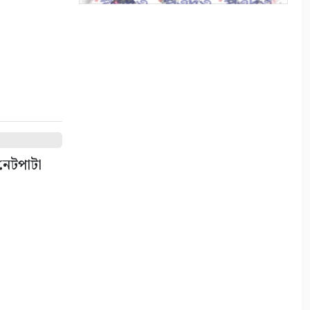
ক্লাবের বেল্ট প্রদান অনুষ্ঠান
৮
ভারত পাচারকালে বেনাপোল
ইমিগ্রেশনে স্বর্ণেবারসহ
পাসপোর্টযাত্রী আটক
৯
ফিংড়ীর ডাড়ার খালে অবৈধ
নেটপাটা
নেটপাটা দেওয়ার অভিযোগ
১০