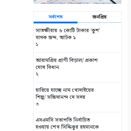
সর্বশেষ
জনপ্রিয়
সাতক্ষীরায় ৬ কোটি টাকার ‘কুশ’
মাদক জব্দ, আটক ১
১
আরামপ্রিয় প্রাণী বিড়াল/ প্রকাশ
ঘোষ বিধান
২
হারিয়ে যাচ্ছে নাম খোদাইয়ের
শিল্প/ সচ্চিদানন্দ দে সদয়
৩
এসএমসি সভাপতি নির্বাচিত
হওয়ায় শেখ সিদ্দিকুর রহমানকে