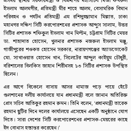
এসময় স্থানীয় সরকারমন্ত্রী ও বিএনপির মহাসচিব মির্জা ফখরুল
ইসলাম আলমগীর, প্রতিমন্ত্রী মীর শাহে আলম, বেসামরিক বিমান
পরিবহন ও পর্যটন প্রতিমন্ত্রী এম রশিদুজ্জামান মিল্লাত, ঢাকা
মহানগর দক্ষিণ সিটি করপোরশনের প্রশাসক আব্দুস সালাম, উত্তর
সিটির প্রশাসক শফিকুল ইসলাম খান মিল্টন, চট্টগ্রাম সিটির মেয়র
ডা. শাহাদাত হোসেন, খুলনার প্রশাসক নজরুল ইসলাম মঞ্জু,
গাজীপুরের শওকত হোসেন সরকার, নারায়ণগঞ্জের অ্যাডভোকেট
মো. সাখাওয়াত হোসেন খান, সিলেটের আব্দুল কাইয়ুম চৌধুরী,
বরিশালের বিলকিস জাহান শিরীনসহ ১৩ সিটির প্রশাসক উপস্থিত
ছিলেন।
এর আগে বিকেলে বাসায় আসর নামাজ পড়ে পায়ে হেঁটে
গুলশানের দলীয় কার্যালয়ে যান প্রধানমন্ত্রী বলে জানান অতিরিক্ত
প্রেস সচিব আতিকুর রহমান রুমন। তিনি বলেন, ‘প্রধানমন্ত্রী তারেক
রহমান ছুটির দিনে দলের কার্যালয়ে এসেছেন একটি অনুষ্ঠানে যোগ
দিতে। সারা দেশের সিটি করপোরেশনের প্রশাসক-মেয়রের কাছে
ইদ বোনাস হস্তান্তর করেছেন।’