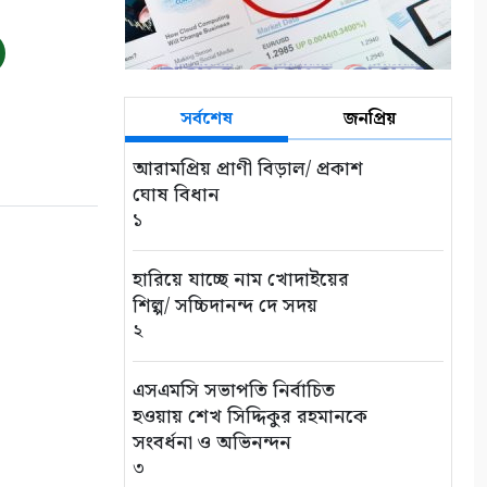
সর্বশেষ
জনপ্রিয়
আরামপ্রিয় প্রাণী বিড়াল/ প্রকাশ
ঘোষ বিধান
১
হারিয়ে যাচ্ছে নাম খোদাইয়ের
শিল্প/ সচ্চিদানন্দ দে সদয়
২
এসএমসি সভাপতি নির্বাচিত
হওয়ায় শেখ সিদ্দিকুর রহমানকে
সংবর্ধনা ও অভিনন্দন
৩