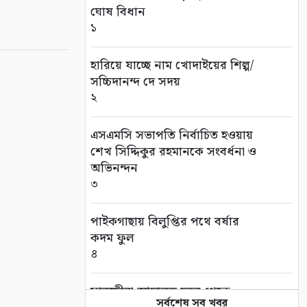
ঘোষ বিধান
১
হারিয়ে যাচ্ছে নাম খোদাইয়ের শিল্প/
সচ্চিদানন্দ দে সদয়
২
এসএমসি সভাপতি নির্বাচিত হওয়ায়
শেখ সিদ্দিকুর রহমানকে সংবর্ধনা ও
অভিনন্দন
৩
পাইকগাছায় বিলুপ্তির পথে বর্ষার
কদম ফুল
৪
সাতক্ষীরা আদালত চত্বর থেকে
সর্বশেষ সব খবর