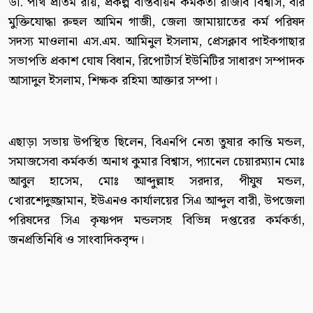
ডা. পার্থ প্রতিম রায়, প্রকল্প বাস্তবায়ন কর্মকর্তা রাজীব বিশ্বাস, বীর
মুক্তিযোদ্ধা রুহুল আমিন গাজী, জেলা জামায়াতের কর্ম পরিষদ
সদস্য মাওলানা এস.এম. আমিনুল ইসলাম, প্রেসক্লাব পাইকগাছার
সভাপতি প্রকাশ ঘোষ বিধান, রিপোর্টার্স ইউনিটির সাধারণ সম্পাদক
আসাদুল ইসলাম, শিক্ষক রহিমা আক্তার সম্পা।
এছাড়া সভায় উপস্থিত ছিলেন, বিএনপি নেতা তুষার কান্তি মন্ডল,
সমাজসেবা কর্মকর্তা অনাথ কুমার বিশ্বাস, প্যানেল চেয়ারম্যান মোঃ
আবুল হাসেম, মোঃ আব্দুল্লাহ সরদার, পীযুষ মন্ডল,
খোরশেদুজ্জামান, ইউএনও কার্যালয়ের সিএ আব্দুল বারী, উপজেলা
পরিষদের সিএ কৃষ্ণপদ মন্ডলসহ বিভিন্ন দপ্তরের কর্মকর্তা,
জনপ্রতিনিধি ও সাংবাদিকবৃন্দ।