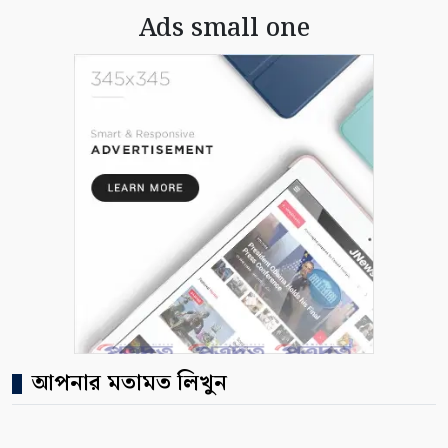
Ads small one
আপনার মতামত লিখুন