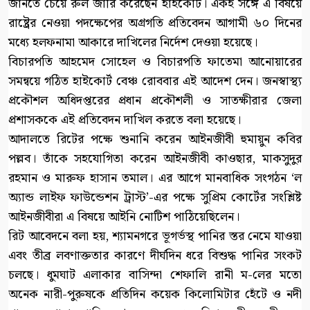
জানতে চেয়ে রুল জারি করেছেন হাইকোর্ট। একই সঙ্গে এ বিষয়ে
রাষ্ট্রের নেওয়া পদক্ষেপের অগ্রগতি প্রতিবেদন আগামী ৬০ দিনের
মধ্যে হলফনামা আকারে দাখিলের নির্দেশ দেওয়া হয়েছে।
বিচারপতি আহমেদ সোহেল ও বিচারপতি ফাতেমা আনোয়ারের
সমন্বয়ে গঠিত হাইকোর্ট বেঞ্চ রোববার এই আদেশ দেন। জনস্বাস্থ্য
প্রকৌশল অধিদপ্তরের প্রধান প্রকৌশলী ও সাতক্ষীরার জেলা
প্রশাসককে এই প্রতিবেদন দাখিল করতে বলা হয়েছে।
আদালতে রিটের পক্ষে শুনানি করেন আইনজীবী হুমায়ুন কবির
পল্লব। তাঁকে সহযোগিতা করেন আইনজীবী কাওছার, মাকসুদুর
রহমান ও মারুফ হাসান তমাল। এর আগে মানবাধিক সংগঠন ‘ল
অ্যান্ড লাইফ ফাউন্ডেশন ট্রাস্ট’-এর পক্ষে সুপ্রিম কোর্টের সংশ্লিষ্ট
আইনজীবীরা এ বিষয়ে আইনি নোটিশ পাঠিয়েছিলেন।
রিট আবেদনে বলা হয়, শ্যামনগরে ভূগর্ভস্থ পানির স্তর নেমে যাওয়া
এবং তীব্র লবণাক্ততার কারণে দীর্ঘদিন ধরে বিশুদ্ধ পানির সংকট
চলছে। ধুমঘাট এলাকার বাসিন্দা শেফালি রানী ম-লের মতো
অনেক নারী-পুরুষকে প্রতিদিন কয়েক কিলোমিটার হেঁটে ও নদী