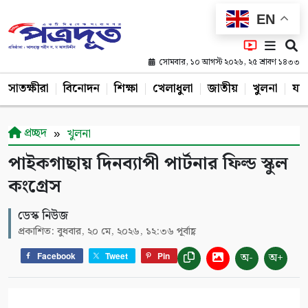
EN
সোমবার, ১০ আগস্ট ২০২৬, ২৫ শ্রাবণ ১৪৩৩
সাতক্ষীরা
বিনোদন
শিক্ষা
খেলাধুলা
জাতীয়
খুলনা
যশ
প্রচ্ছদ
খুলনা
পাইকগাছায় দিনব্যাপী পার্টনার ফিল্ড স্কুল
কংগ্রেস
ডেস্ক নিউজ
প্রকাশিত: বুধবার, ২০ মে, ২০২৬, ১২:৩৬ পূর্বাহ্ণ
অ-
অ+
Facebook
Tweet
Pin