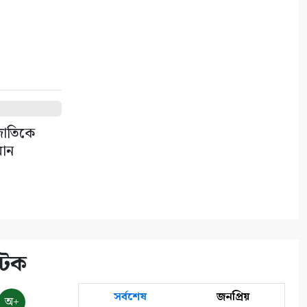
উপলক্ষে সাতক্ষীরায় বিএনপির
র‌্যালি ও আলোচনা সভা
৬
সাতক্ষীরায় ছাত্রশিবিরের ম্যারাথন
র‌্যালি
৭
 জাতিকে
সাতক্ষীরায় জুলাই গণঅভ্যুত্থানের
মান
শহীদ পরিবার ও আহতদের মাঝে
সম্মানি প্রদান
৮
নদী থেকে অবৈধ ভাবে বালু
উত্তোলনের দায়ে ৫০ হাজার টাকা
আটক
জরিমানা
৯
সর্বশেষ
জনপ্রিয়
অ+