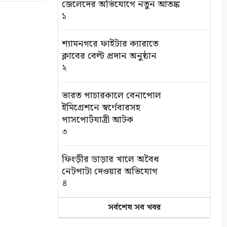
১০
জেলেদের অভিযোগে নতুন আতঙ্ক
১
শ্যামনগরে ফাইটার ক্যারাতে
ক্লাবের বেল্ট প্রদান অনুষ্ঠান
২
ভারত পাচারকালে বেনাপোল
ইমিগ্রেশনে স্বর্ণেবারসহ
পাসপোর্টযাত্রী আটক
৩
ফিংড়ীর ডাড়ার খালে অবৈধ
নেটপাটা দেওয়ার অভিযোগ
৪
সর্বশেষ সব খবর
তালায় বিল থেকে যুবকের মৃতদেহ
উদ্ধার