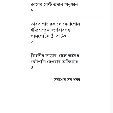
ক্লাবের বেল্ট প্রদান অনুষ্ঠান
২
ভারত পাচারকালে বেনাপোল
ইমিগ্রেশনে স্বর্ণেবারসহ
পাসপোর্টযাত্রী আটক
৩
ফিংড়ীর ডাড়ার খালে অবৈধ
নেটপাটা দেওয়ার অভিযোগ
৪
সর্বশেষ সব খবর
তালায় বিল থেকে যুবকের মৃতদেহ
উদ্ধার
৫
গণঅভ্যুত্থানের দ্বিতীয় বর্ষপূর্তি