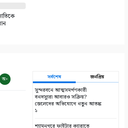
উত্তোলনের দায়ে ৫০ হাজার টাকা
জরিমানা
৯
 জাতিকে
মান
সাতক্ষীরায় জুলাই গণঅভ্যুত্থানের
দ্বিতীয় বার্ষিকী উপলক্ষে
জামায়াতের বিক্ষোভ মিছিল
১০
সর্বশেষ
জনপ্রিয়
অ+
সুন্দরবনে আত্মসমর্পণকারী
বনদস্যুরা আবারও সক্রিয়?
জেলেদের অভিযোগে নতুন আতঙ্ক
১
শ্যামনগরে ফাইটার ক্যারাতে