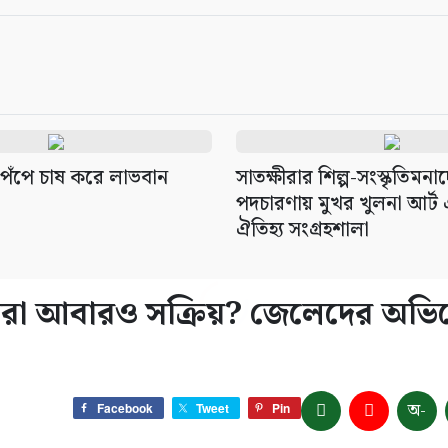
েঁপে চাষ করে লাভবান
সাতক্ষীরার শিল্প-সংস্কৃতিমনা
পদচারণায় মুখর খুলনা আর্ট
ঐতিহ্য সংগ্রহশালা
স্যুরা আবারও সক্রিয়? জেলেদের অভ
অ-
Facebook
Tweet
Pin