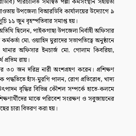
ডিবি) পরিচালিত সমন্বিত পল্লী কর্মসংস্থান সহায়তা
ের আওতায় উপজেলা বিআরডিবি কার্যালয়ের উদ্যোগে ৯
সূচি ১১ জুন বৃহস্পতিবার সমাপ্ত হয়।
ান অতিথি ছিলেন, পাইকগাছা উপজেলা নির্বাহী অফিসার
 কর্মকর্তা মো. ওয়াহিদ মুরাদের সভাপতিত্বে অনুষ্ঠানে
 থানার অফিসার ইনচার্জ মো. গোলাম কিবরিয়া,
্থ প্রতিম রায়।
ার ৩০ জন দরিদ্র নারী অংশগ্রহণ করেন। প্রশিক্ষণ
পদ্ধতিতে হাঁস-মুরগি পালন, রোগ প্রতিরোধ, খাদ্য
উৎপাদন বৃদ্ধির বিভিন্ন কৌশল সম্পর্কে হাতে-কলমে
রশিক্ষণার্থীদের মাঝে পরিবেশ সংরক্ষণ ও সবুজায়নের
 গাছের চারা বিতরণ করা হয়।