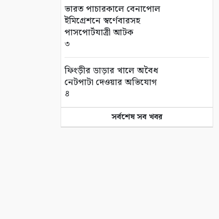
ভারত পাচারকালে বেনাপোল
ইমিগ্রেশনে স্বর্ণেবারসহ
পাসপোর্টযাত্রী আটক
৩
ফিংড়ীর ডাড়ার খালে অবৈধ
নেটপাটা দেওয়ার অভিযোগ
৪
সর্বশেষ সব খবর
তালায় বিল থেকে যুবকের মৃতদেহ
উদ্ধার
৫
গণঅভ্যুত্থানের দ্বিতীয় বর্ষপূর্তি
উপলক্ষে সাতক্ষীরায় বিএনপির
র‌্যালি ও আলোচনা সভা
৬