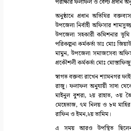
পরীক্ষার ফলাফল ও বেল্ট প্রদান অনু
অনুষ্ঠানে প্রধান অতিথির বক্তব্য
উপজেলা নির্বাহী অফিসার শামসুজ
উপজেলা সহকারী কমিশনার ভূমি ম
পরিকল্পনা কর্মকর্তা ডাঃ মোঃ জিয়
মামুন, উপজেলা সমাজসেবা অফিস
প্রকৌশলী কর্মকর্তা মোঃ মোস্তাফিজ
স্বাগত বক্তব্য রাখেন শ্যামনগর ফাই
রাজু। ফলাফল অনুযায়ী সাদা থেকে হ
মাইনুল বুশরা, ২য় রাহাত, ৩য় 
মেহেতাজ, ৭ম নিলয় ও ৮ম মাহির। হ
রাফিন ও ইমন,২য় তামিম।
এ সময় আরও উপস্থিত ছিলেন 