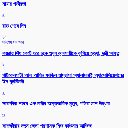
মায়ার গভীরতা
৯
রাত শেষে দিন
১০
সর্বশেষ সব খবর
কয়রায় সিঁধ কেটে ঘরে ঢুকে ওষুধ ব্যবসায়ীকে কুপিয়ে হত্যা, স্ত্রী আহত
১
পাটকেলঘাটা আল-আমিন ফাজিল মাদ্রাসা অ্যালামনাই অ্যাসোসিয়েশনের
ঈদ পুনর্মিলনী
২
সাতক্ষীরা শহরে এক নারীর অস্বাভাবিক মৃত্যু, গলিত লাশ উদ্ধার
৩
সাতক্ষীরার নতুন জেলা প্রশাসক মিজ কাউসার আজিজ