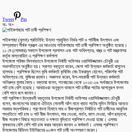
Tweet
Pin
অ-
অ+
পাইকগাছা (খুলনা) প্রতিনিধি: উন্নত প্রযুক্তি নির্ভর পাট ও পাটবীজ উৎপাদন এবং
সম্প্রসারণ শীর্ষক প্রকল্প এর আওতায় পাইকগাছায় পাট চাষী প্রশিক্ষণ অনুষ্ঠিত হয়েছে।
১১ মে (সোমবার) সকালে উপজেলা প্রশাসন এবং পাট অধিদপ্তর, বস্ত্র ও পাট মন্ত্রণালয়
কর্তৃক বাস্তবায়িত এ প্রশিক্ষণ কর্মশালা
উপজেলা পরিষদ মিলনায়তনে উপজেলা নির্বাহী অফিসার ওয়াসিউজ্জামান চৌধুরী এর
সভাপতিত্বে অনুষ্ঠিত হয়। স্বাগত বক্তৃতা করেন, জেলা পাট উন্নয়ন কর্মকর্তা বাসুদেব
হালদার। প্রশিক্ষক ছিলেন কৃষি কর্মকর্তা কৃষিবিদ মোঃ ইকরামুল হোসেন, পরিদর্শক পাট
অধিদপ্তর মো. মুজিবর রহমান। সঞ্চালনা করেন, উপ-সহকারী পাট উন্নয়ন কর্মকর্তা
অনিরুদ্ধ কুমার বৈদ্য। বক্তারা বলেন, গতবছরের থেকে ২০২৫-২৬ অর্থবছরে উপজেলায়
পাট চাষ বেশি হয়েছে। আবহাওয়া অনুকূলে থাকলে পাট চাষীরা পাটের আশানুরূপ ফলন
বেশি পাবে বলে জানান।
পাট প্রশিক্ষণ উদ্বোধনী বক্তৃতায় উপজেলা নির্বাহী অফিসার ওয়াসিউজ্জামান চৌধুরী
বলেন, বাংলাদেশের হারানো ঐতিহ্য সোনালী আঁশ নামে খ্যাত পাটের সুদিন ফিরিয়ে আনতে
সরকার বদ্ধপরিকর। প্রণোদনা হিসাবে সার ও বীজপ্রাপ্ত নির্বাচিত পাট চাষীদের আধুনিক
পদ্ধতিতে পাট চাষ ও পাট বীজ উৎপাদন, সার দেওয়া, কর্তন, জাগ দেওয়া, আঁশ ছাড়ানো,
বীজ সংরক্ষণ বিষয়ে সচেতনতা ও দক্ষতা বৃদ্ধিতে প্রশিক্ষণ দেওয়া হচ্ছে। এসময়
কৃষকদের বেশি বেশি পাট চাষ করার আহ্বান জানান এ কর্মকর্তা। এসময় প্রশিক্ষণে
উপজেলার বিভিন্ন ইউনিয়নের ৬০জন পাট চাষী অংশগ্রহণ করেন।