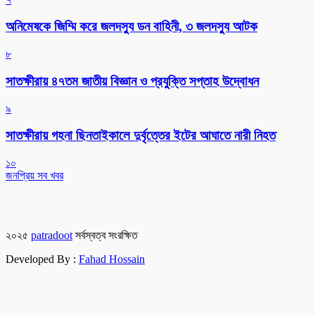
অনিমেষকে জিম্মি করে জলদস্যু ডন বাহিনী, ৩ জলদস্যু আটক
৮
সাতক্ষীরায় ৪৭তম জাতীয় বিজ্ঞান ও প্রযুক্তি সপ্তাহ উদ্বোধন
৯
সাতক্ষীরায় গহনা ছিনতাইকালে দুর্বৃত্তের ইটের আঘাতে নারী নিহত
১০
জনপ্রিয় সব খবর
২০২৫
patradoot
সর্বস্বত্ব সংরক্ষিত
Developed By :
Fahad Hossain