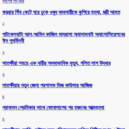
সর্বশেষ সব খবর
কয়রায় সিঁধ কেটে ঘরে ঢুকে ওষুধ ব্যবসায়ীকে কুপিয়ে হত্যা, স্ত্রী আহত
১
পাটকেলঘাটা আল-আমিন ফাজিল মাদ্রাসা অ্যালামনাই অ্যাসোসিয়েশনের
ঈদ পুনর্মিলনী
২
সাতক্ষীরা শহরে এক নারীর অস্বাভাবিক মৃত্যু, গলিত লাশ উদ্ধার
৩
সাতক্ষীরার নতুন জেলা প্রশাসক মিজ কাউসার আজিজ
৪
প্রাক্তন প্রেমিকার সাথে ফোনালাপের পর তরুনের আত্মহত্যা
৫