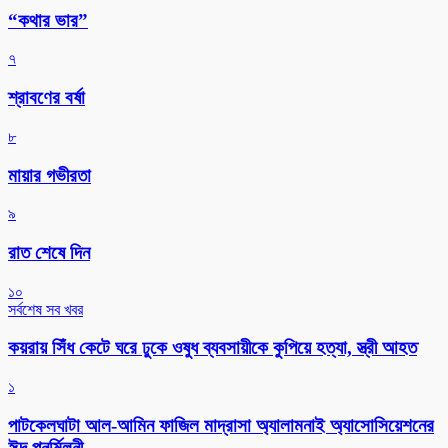
“কথার ভার”
৭
শ্রাবণের বর্ষা
৮
মায়ার গভীরতা
৯
রাত শেষে দিন
১০
সর্বশেষ সব খবর
কয়রায় সিঁধ কেটে ঘরে ঢুকে ওষুধ ব্যবসায়ীকে কুপিয়ে হত্যা, স্ত্রী আহত
১
পাটকেলঘাটা আল-আমিন ফাজিল মাদ্রাসা অ্যালামনাই অ্যাসোসিয়েশনের
ঈদ পুনর্মিলনী