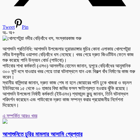
Tweet
Pin
অ-
অ+
আশাশুনি প্রতিনিধি: আশাশুনি উপজেলার তুয়ারডাঙ্গার মুচির কোনা এলাকায় খোলপেটুয়া
নদীর উপকূলীয় ওয়াপদা বেড়িবাঁধে ধস নেমেছে। খবর পেয়ে দ্রুত জিওটিউব ফেলে কাজ
শুরু করেছে পানি উন্নয়ন বোর্ড (পাউবো)।
পাউবোর শাখা কর্মকর্তা (এসও) আলমগীর হোসেন জানান, দুপুরে বেড়িবাঁধের আনুমানিক
৩০০ ফুট ধসে যাওয়ার খবর পেয়ে তারা ঘটনাস্থলে যান এবং বিকল্প বাঁধ নির্মাণের কাজ শুরু
করেন।
স্থানীয় বাসিন্দারা জানান, দ্রুত কাজ শেষ না হলে জোয়ারের পানি ঢুকে খাজরা ও বড়দল
ইউনিয়নের ১৫ থেকে ২০ হাজার বিঘা জমির ফসল ক্ষতিগ্রস্ত হওয়ার ঝুঁকি রয়েছে।
আশাশুনি উপজেলা নির্বাহী কর্মকর্তা (ইউএনও) শ্যামানন্দ কুন্ডু জানান, তিনি ঘটনাস্থল
পরিদর্শন করেছেন এবং পাউবোকে দ্রুত কাজ সম্পন্ন করার প্রয়োজনীয় নির্দেশনা
দিয়েছেন।
এ সম্পর্কিত আরও খবর
আশাশুনিতে চুরির মামলার আসামি গ্রেপ্তার