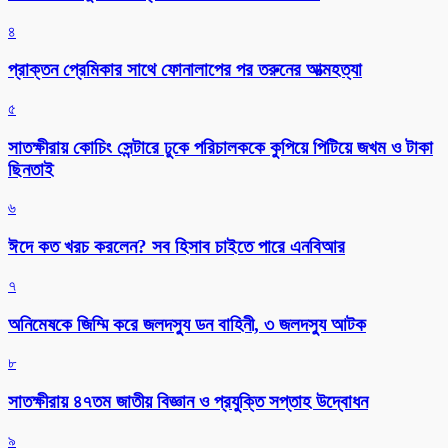
৪
প্রাক্তন প্রেমিকার সাথে ফোনালাপের পর তরুনের আত্মহত্যা
৫
সাতক্ষীরায় কোচিং সেন্টারে ঢুকে পরিচালককে কুপিয়ে পিটিয়ে জখম ও টাকা
ছিনতাই
৬
ঈদে কত খরচ করলেন? সব হিসাব চাইতে পারে এনবিআর
৭
অনিমেষকে জিম্মি করে জলদস্যু ডন বাহিনী, ৩ জলদস্যু আটক
৮
সাতক্ষীরায় ৪৭তম জাতীয় বিজ্ঞান ও প্রযুক্তি সপ্তাহ উদ্বোধন
৯