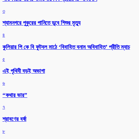
৩
শ্যামনগরে পুকুরের পানিতে ডুবে শিশুর মৃত্যু
৪
কুলিয়ার পি কে বি ফুটবল মাঠে ‘বিবাহিত বনাম অবিবাহিত’ প্রীতি ম্যাচ
৫
এই পৃথিবী বড়ই অভাগা
৬
“কথার ভার”
৭
শ্রাবণের বর্ষা
৮