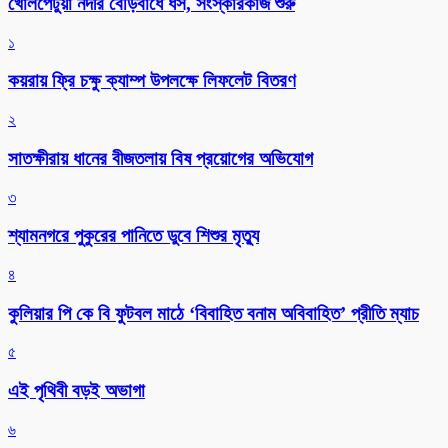
খোলপেটুয়া নদীর বেড়িবাঁধে ধস, সংস্কারকাজ শুরু
১
কয়রায় ফ্রি চক্ষু ক্যাম্প উপলক্ষে লিফলেট বিতরণ
২
সাতক্ষীরায় ধানের বীজতলায় বিষ প্রয়োগের অভিযোগ
৩
শ্যামনগরে পুকুরের পানিতে ডুবে শিশুর মৃত্যু
৪
কুলিয়ার পি কে বি ফুটবল মাঠে ‘বিবাহিত বনাম অবিবাহিত’ প্রীতি ম্যাচ
৫
এই পৃথিবী বড়ই অভাগা
৬