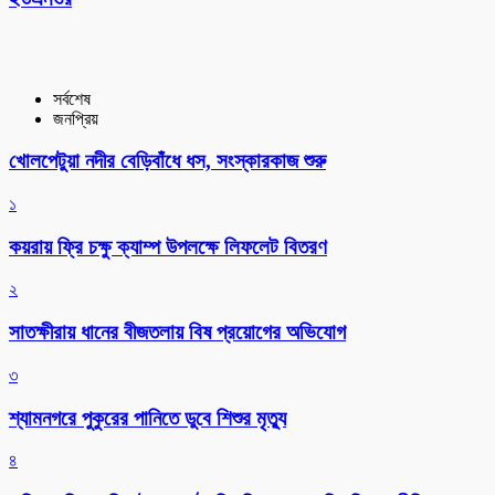
সর্বশেষ
জনপ্রিয়
খোলপেটুয়া নদীর বেড়িবাঁধে ধস, সংস্কারকাজ শুরু
১
কয়রায় ফ্রি চক্ষু ক্যাম্প উপলক্ষে লিফলেট বিতরণ
২
সাতক্ষীরায় ধানের বীজতলায় বিষ প্রয়োগের অভিযোগ
৩
শ্যামনগরে পুকুরের পানিতে ডুবে শিশুর মৃত্যু
৪