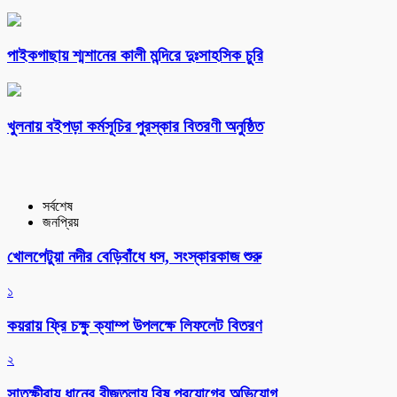
পাইকগাছায় শ্মশানের কালী মন্দিরে দুঃসাহসিক চুরি
খুলনায় বইপড়া কর্মসূচির পুরস্কার বিতরণী অনুষ্ঠিত
সর্বশেষ
জনপ্রিয়
খোলপেটুয়া নদীর বেড়িবাঁধে ধস, সংস্কারকাজ শুরু
১
কয়রায় ফ্রি চক্ষু ক্যাম্প উপলক্ষে লিফলেট বিতরণ
২
সাতক্ষীরায় ধানের বীজতলায় বিষ প্রয়োগের অভিযোগ