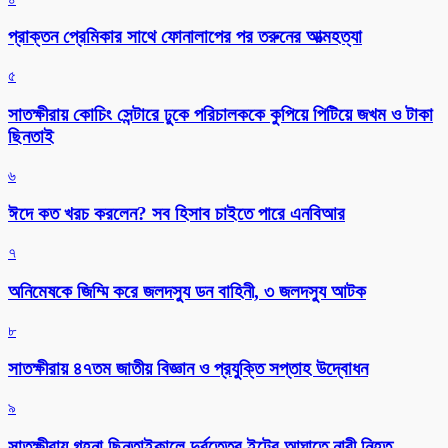
প্রাক্তন প্রেমিকার সাথে ফোনালাপের পর তরুনের আত্মহত্যা
৫
সাতক্ষীরায় কোচিং সেন্টারে ঢুকে পরিচালককে কুপিয়ে পিটিয়ে জখম ও টাকা
ছিনতাই
৬
ঈদে কত খরচ করলেন? সব হিসাব চাইতে পারে এনবিআর
৭
অনিমেষকে জিম্মি করে জলদস্যু ডন বাহিনী, ৩ জলদস্যু আটক
৮
সাতক্ষীরায় ৪৭তম জাতীয় বিজ্ঞান ও প্রযুক্তি সপ্তাহ উদ্বোধন
৯
সাতক্ষীরায় গহনা ছিনতাইকালে দুর্বৃত্তের ইটের আঘাতে নারী নিহত