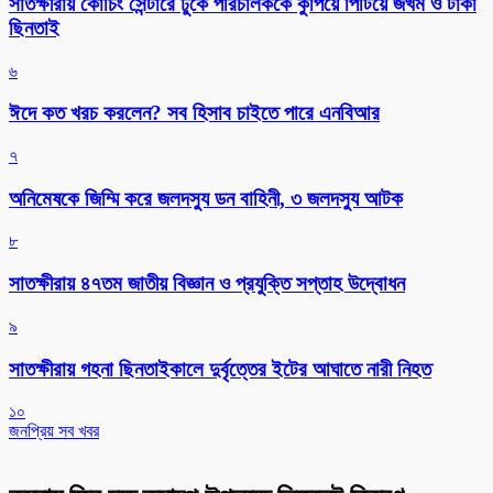
সাতক্ষীরায় কোচিং সেন্টারে ঢুকে পরিচালককে কুপিয়ে পিটিয়ে জখম ও টাকা
ছিনতাই
৬
ঈদে কত খরচ করলেন? সব হিসাব চাইতে পারে এনবিআর
৭
অনিমেষকে জিম্মি করে জলদস্যু ডন বাহিনী, ৩ জলদস্যু আটক
৮
সাতক্ষীরায় ৪৭তম জাতীয় বিজ্ঞান ও প্রযুক্তি সপ্তাহ উদ্বোধন
৯
সাতক্ষীরায় গহনা ছিনতাইকালে দুর্বৃত্তের ইটের আঘাতে নারী নিহত
১০
জনপ্রিয় সব খবর