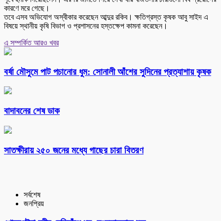
কারণে মরে গেছে।
তবে এসব অভিযোগ অস্বীকার করেছেন আব্দুর রকিব। ক্ষতিগ্রস্ত কৃষক আবু সাইদ এ
বিষয়ে স্থানীয় কৃষি বিভাগ ও প্রশাসনের হস্তক্ষেপ কামনা করেছেন।
এ সম্পর্কিত আরও খবর
বর্ষা মৌসুমে পাট পচানোর ধুম: সোনালী আঁশের সুদিনের প্রত্যাশায় কৃষক
বাদাবনের শেষ ডাক
সাতক্ষীরায় ২৫০ জনের মধ্যে গাছের চারা বিতরণ
সর্বশেষ
জনপ্রিয়