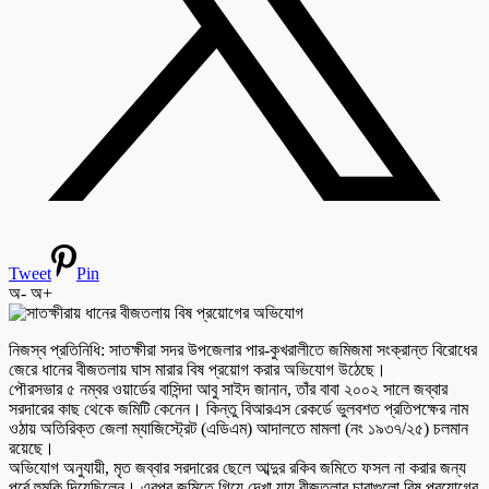
Tweet
Pin
অ-
অ+
নিজস্ব প্রতিনিধি: সাতক্ষীরা সদর উপজেলার পার-কুখরালীতে জমিজমা সংক্রান্ত বিরোধের
জেরে ধানের বীজতলায় ঘাস মারার বিষ প্রয়োগ করার অভিযোগ উঠেছে।
পৌরসভার ৫ নম্বর ওয়ার্ডের বাসিন্দা আবু সাইদ জানান, তাঁর বাবা ২০০২ সালে জব্বার
সরদারের কাছ থেকে জমিটি কেনেন। কিন্তু বিআরএস রেকর্ডে ভুলবশত প্রতিপক্ষের নাম
ওঠায় অতিরিক্ত জেলা ম্যাজিস্ট্রেট (এডিএম) আদালতে মামলা (নং ১৯৩৭/২৫) চলমান
রয়েছে।
অভিযোগ অনুযায়ী, মৃত জব্বার সরদারের ছেলে আব্দুর রকিব জমিতে ফসল না করার জন্য
পূর্বে হুমকি দিয়েছিলেন। এরপর জমিতে গিয়ে দেখা যায় বীজতলার চারাগুলো বিষ প্রয়োগের