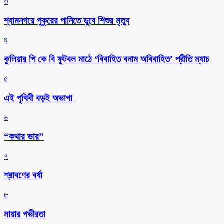
৩
শ্যামনগরে পুকুরের পানিতে ডুবে শিশুর মৃত্যু
৪
কুলিয়ার পি কে বি ফুটবল মাঠে ‘বিবাহিত বনাম অবিবাহিত’ প্রীতি ম্যাচ
৫
এই পৃথিবী বড়ই অভাগা
৬
“কথার ভার”
৭
শ্রাবণের বর্ষা
৮
মায়ার গভীরতা