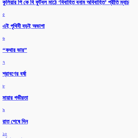
কুলিয়ার পি কে বি ফুটবল মাঠে ‘বিবাহিত বনাম অবিবাহিত’ প্রীতি ম্যাচ
৫
এই পৃথিবী বড়ই অভাগা
৬
“কথার ভার”
৭
শ্রাবণের বর্ষা
৮
মায়ার গভীরতা
৯
রাত শেষে দিন
১০