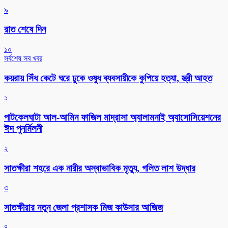
৯
রাত শেষে দিন
১০
সর্বশেষ সব খবর
কয়রায় সিঁধ কেটে ঘরে ঢুকে ওষুধ ব্যবসায়ীকে কুপিয়ে হত্যা, স্ত্রী আহত
১
পাটকেলঘাটা আল-আমিন ফাজিল মাদ্রাসা অ্যালামনাই অ্যাসোসিয়েশনের
ঈদ পুনর্মিলনী
২
সাতক্ষীরা শহরে এক নারীর অস্বাভাবিক মৃত্যু, গলিত লাশ উদ্ধার
৩
সাতক্ষীরার নতুন জেলা প্রশাসক মিজ কাউসার আজিজ
৪