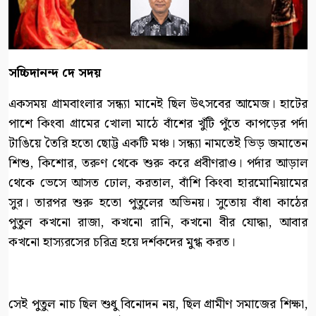
সচ্চিদানন্দ দে সদয়
একসময় গ্রামবাংলার সন্ধ্যা মানেই ছিল উৎসবের আমেজ। হাটের
পাশে কিংবা গ্রামের খোলা মাঠে বাঁশের খুঁটি পুঁতে কাপড়ের পর্দা
টাঙিয়ে তৈরি হতো ছোট্ট একটি মঞ্চ। সন্ধ্যা নামতেই ভিড় জমাতেন
শিশু, কিশোর, তরুণ থেকে শুরু করে প্রবীণরাও। পর্দার আড়াল
থেকে ভেসে আসত ঢোল, করতাল, বাঁশি কিংবা হারমোনিয়ামের
সুর। তারপর শুরু হতো পুতুলের অভিনয়। সুতোয় বাঁধা কাঠের
পুতুল কখনো রাজা, কখনো রানি, কখনো বীর যোদ্ধা, আবার
কখনো হাস্যরসের চরিত্র হয়ে দর্শকদের মুগ্ধ করত।
সেই পুতুল নাচ ছিল শুধু বিনোদন নয়, ছিল গ্রামীণ সমাজের শিক্ষা,