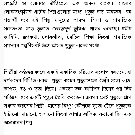
সংস্কৃতি ও লোকজ ঐতিহ্যের এক অনন্য বাহক। বাংলার
লোকসংস্কৃতির প্রাচীন শিল্পগুলোর মধ্যে পুতুল নাচ অন্যতম। বহু
শতাব্দী ধরে এই শিল্প মানুষের আনন্দ, শিক্ষা ও সামাজিক
সচেতনতা গড়ে তুলতে গুরুত্বপূর্ণ ভূমিকা পালন করেছে। ধর্মীয়
কাহিনি, রূপকথা, লোকগাঁথা, নৈতিক শিক্ষা কিংবা সামাজিক
সমস্যার গল্পÑসবই উঠে আসত পুতুল নাচের মঞ্চে।
শিল্পীরা কণ্ঠস্বর বদলে একাই একাধিক চরিত্রের সংলাপ বলতেন, যা
দর্শকদের বিস্মিত করত। পুতুল নাচের পুতুলগুলো তৈরি হতো কাঠ,
কাপড়, রঙ ও সুতা দিয়ে। একজন দক্ষ কারিগর দিনের পর দিন
পরিশ্রম করে একটি পুতুল তৈরি করতেন। এরপর সেই পুতুলে প্রাণ
সঞ্চার করতেন শিল্পী। হাতের নিপুণ কৌশলে সুতো টেনে পুতুলকে
হাঁটানো, নাচানো, হাসানো কিংবা কান্নার অভিনয় করানো ছিল এক
অসাধারণ শিল্প।