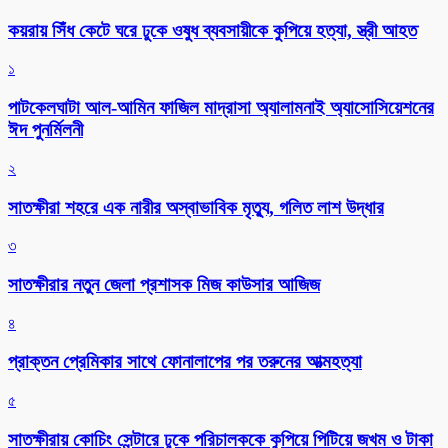
কয়রায় সিঁধ কেটে ঘরে ঢুকে ওষুধ ব্যবসায়ীকে কুপিয়ে হত্যা, স্ত্রী আহত
১
পাটকেলঘাটা আল-আমিন ফাজিল মাদ্রাসা অ্যালামনাই অ্যাসোসিয়েশনের
ঈদ পুনর্মিলনী
২
সাতক্ষীরা শহরে এক নারীর অস্বাভাবিক মৃত্যু, গলিত লাশ উদ্ধার
৩
সাতক্ষীরার নতুন জেলা প্রশাসক মিজ কাউসার আজিজ
৪
প্রাক্তন প্রেমিকার সাথে ফোনালাপের পর তরুনের আত্মহত্যা
৫
সাতক্ষীরায় কোচিং সেন্টারে ঢুকে পরিচালককে কুপিয়ে পিটিয়ে জখম ও টাকা