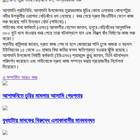
আশাশুনি প্রতিনিধি: আশাশুনি উপজেলার তুয়ারডাঙ্গার মুচির কোনা এলাকায় খোলপেটুয়া
নদীর উপকূলীয় ওয়াপদা বেড়িবাঁধে ধস নেমেছে। খবর পেয়ে দ্রুত জিওটিউব ফেলে কাজ
শুরু করেছে পানি উন্নয়ন বোর্ড (পাউবো)।
পাউবোর শাখা কর্মকর্তা (এসও) আলমগীর হোসেন জানান, দুপুরে বেড়িবাঁধের আনুমানিক
৩০০ ফুট ধসে যাওয়ার খবর পেয়ে তারা ঘটনাস্থলে যান এবং বিকল্প বাঁধ নির্মাণের কাজ শুরু
করেন।
স্থানীয় বাসিন্দারা জানান, দ্রুত কাজ শেষ না হলে জোয়ারের পানি ঢুকে খাজরা ও বড়দল
ইউনিয়নের ১৫ থেকে ২০ হাজার বিঘা জমির ফসল ক্ষতিগ্রস্ত হওয়ার ঝুঁকি রয়েছে।
আশাশুনি উপজেলা নির্বাহী কর্মকর্তা (ইউএনও) শ্যামানন্দ কুন্ডু জানান, তিনি ঘটনাস্থল
পরিদর্শন করেছেন এবং পাউবোকে দ্রুত কাজ সম্পন্ন করার প্রয়োজনীয় নির্দেশনা
দিয়েছেন।
এ সম্পর্কিত আরও খবর
আশাশুনিতে চুরির মামলার আসামি গ্রেপ্তার
বুধহাটায় মাদকের বিরুদ্ধে এলাকাবাসীর মানববন্ধন