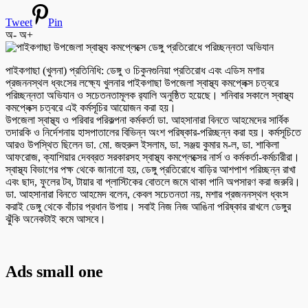
Tweet
Pin
অ-
অ+
পাইকগাছা (খুলনা) প্রতিনিধি: ডেঙ্গু ও চিকুনগুনিয়া প্রতিরোধ এবং এডিস মশার
প্রজননস্থল ধ্বংসের লক্ষ্যে খুলনার পাইকগাছা উপজেলা স্বাস্থ্য কমপ্লেক্স চত্বরে
পরিচ্ছন্নতা অভিযান ও সচেতনতামূলক র‌্যালি অনুষ্ঠিত হয়েছে। শনিবার সকালে স্বাস্থ্য
কমপ্লেক্স চত্বরে এই কর্মসূচির আয়োজন করা হয়।
উপজেলা স্বাস্থ্য ও পরিবার পরিকল্পনা কর্মকর্তা ডা. আহসানারা বিনতে আহমেদের সার্বিক
তদারকি ও নির্দেশনায় হাসপাতালের বিভিন্ন অংশ পরিষ্কার-পরিচ্ছন্ন করা হয়। কর্মসূচিতে
আরও উপস্থিত ছিলেন ডা. মো. জহুরুল ইসলাম, ডা. সঞ্জয় কুমার ম-ল, ডা. শাকিলা
আফরোজ, ক্যাশিয়ার দেবব্রত সরকারসহ স্বাস্থ্য কমপ্লেক্সের নার্স ও কর্মকর্তা-কর্মচারীরা।
স্বাস্থ্য বিভাগের পক্ষ থেকে জানানো হয়, ডেঙ্গু প্রতিরোধে বাড়ির আশপাশ পরিচ্ছন্ন রাখা
এবং ছাদ, ফুলের টব, টায়ার বা প্লাস্টিকের বোতলে জমে থাকা পানি অপসারণ করা জরুরি।
ডা. আহসানারা বিনতে আহমেদ বলেন, কেবল সচেতনতা নয়, মশার প্রজননস্থল ধ্বংস
করাই ডেঙ্গু থেকে বাঁচার প্রধান উপায়। সবাই নিজ নিজ আঙিনা পরিষ্কার রাখলে ডেঙ্গুর
ঝুঁকি অনেকটাই কমে আসবে।
Ads small one