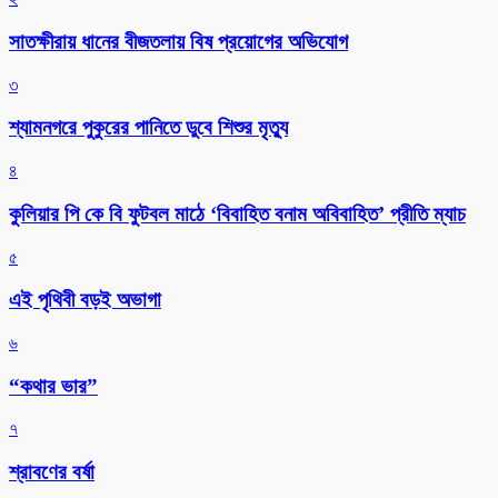
সাতক্ষীরায় ধানের বীজতলায় বিষ প্রয়োগের অভিযোগ
৩
শ্যামনগরে পুকুরের পানিতে ডুবে শিশুর মৃত্যু
৪
কুলিয়ার পি কে বি ফুটবল মাঠে ‘বিবাহিত বনাম অবিবাহিত’ প্রীতি ম্যাচ
৫
এই পৃথিবী বড়ই অভাগা
৬
“কথার ভার”
৭
শ্রাবণের বর্ষা