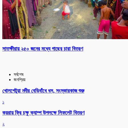
সাতক্ষীরায় ২৫০ জনের মধ্যে গাছের চারা বিতরণ
সর্বশেষ
জনপ্রিয়
খোলপেটুয়া নদীর বেড়িবাঁধে ধস, সংস্কারকাজ শুরু
১
কয়রায় ফ্রি চক্ষু ক্যাম্প উপলক্ষে লিফলেট বিতরণ
২