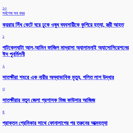
১০
সর্বশেষ সব খবর
কয়রায় সিঁধ কেটে ঘরে ঢুকে ওষুধ ব্যবসায়ীকে কুপিয়ে হত্যা, স্ত্রী আহত
১
পাটকেলঘাটা আল-আমিন ফাজিল মাদ্রাসা অ্যালামনাই অ্যাসোসিয়েশনের
ঈদ পুনর্মিলনী
২
সাতক্ষীরা শহরে এক নারীর অস্বাভাবিক মৃত্যু, গলিত লাশ উদ্ধার
৩
সাতক্ষীরার নতুন জেলা প্রশাসক মিজ কাউসার আজিজ
৪
প্রাক্তন প্রেমিকার সাথে ফোনালাপের পর তরুনের আত্মহত্যা