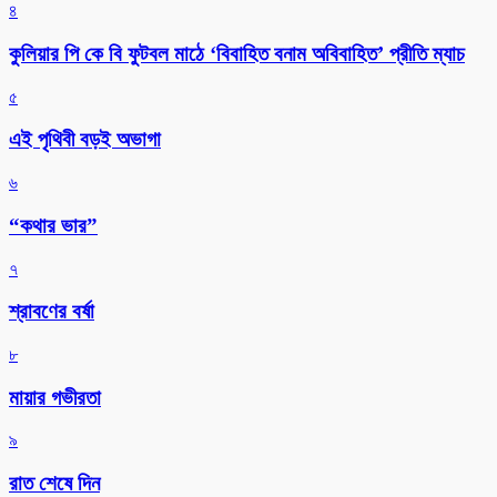
৪
কুলিয়ার পি কে বি ফুটবল মাঠে ‘বিবাহিত বনাম অবিবাহিত’ প্রীতি ম্যাচ
৫
এই পৃথিবী বড়ই অভাগা
৬
“কথার ভার”
৭
শ্রাবণের বর্ষা
৮
মায়ার গভীরতা
৯
রাত শেষে দিন