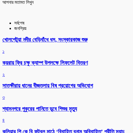
আপনার মতামত লিখুন
সর্বশেষ
জনপ্রিয়
খোলপেটুয়া নদীর বেড়িবাঁধে ধস, সংস্কারকাজ শুরু
১
কয়রায় ফ্রি চক্ষু ক্যাম্প উপলক্ষে লিফলেট বিতরণ
২
সাতক্ষীরায় ধানের বীজতলায় বিষ প্রয়োগের অভিযোগ
৩
শ্যামনগরে পুকুরের পানিতে ডুবে শিশুর মৃত্যু
৪
কুলিয়ার পি কে বি ফুটবল মাঠে ‘বিবাহিত বনাম অবিবাহিত’ প্রীতি ম্যাচ