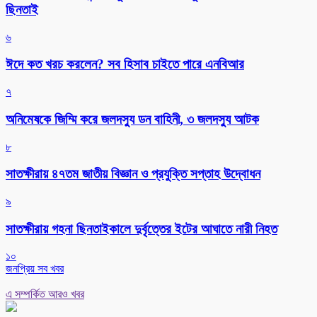
ছিনতাই
৬
ঈদে কত খরচ করলেন? সব হিসাব চাইতে পারে এনবিআর
৭
অনিমেষকে জিম্মি করে জলদস্যু ডন বাহিনী, ৩ জলদস্যু আটক
৮
সাতক্ষীরায় ৪৭তম জাতীয় বিজ্ঞান ও প্রযুক্তি সপ্তাহ উদ্বোধন
৯
সাতক্ষীরায় গহনা ছিনতাইকালে দুর্বৃত্তের ইটের আঘাতে নারী নিহত
১০
জনপ্রিয় সব খবর
এ সম্পর্কিত আরও খবর