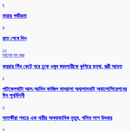
৮
মায়ার গভীরতা
৯
রাত শেষে দিন
১০
সর্বশেষ সব খবর
কয়রায় সিঁধ কেটে ঘরে ঢুকে ওষুধ ব্যবসায়ীকে কুপিয়ে হত্যা, স্ত্রী আহত
১
পাটকেলঘাটা আল-আমিন ফাজিল মাদ্রাসা অ্যালামনাই অ্যাসোসিয়েশনের
ঈদ পুনর্মিলনী
২
সাতক্ষীরা শহরে এক নারীর অস্বাভাবিক মৃত্যু, গলিত লাশ উদ্ধার
৩