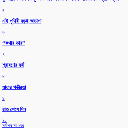
৫
এই পৃথিবী বড়ই অভাগা
৬
“কথার ভার”
৭
শ্রাবণের বর্ষা
৮
মায়ার গভীরতা
৯
রাত শেষে দিন
১০
সর্বশেষ সব খবর