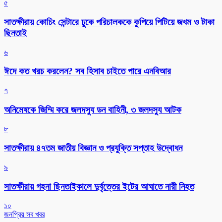
৫
সাতক্ষীরায় কোচিং সেন্টারে ঢুকে পরিচালককে কুপিয়ে পিটিয়ে জখম ও টাকা
ছিনতাই
৬
ঈদে কত খরচ করলেন? সব হিসাব চাইতে পারে এনবিআর
৭
অনিমেষকে জিম্মি করে জলদস্যু ডন বাহিনী, ৩ জলদস্যু আটক
৮
সাতক্ষীরায় ৪৭তম জাতীয় বিজ্ঞান ও প্রযুক্তি সপ্তাহ উদ্বোধন
৯
সাতক্ষীরায় গহনা ছিনতাইকালে দুর্বৃত্তের ইটের আঘাতে নারী নিহত
১০
জনপ্রিয় সব খবর