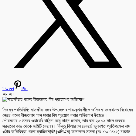
Tweet
Pin
অ-
অ+
নিজস্ব প্রতিনিধি: সাতক্ষীরা সদর উপজেলার পার-কুখরালীতে জমিজমা সংক্রান্ত বিরোধের
জেরে ধানের বীজতলায় ঘাস মারার বিষ প্রয়োগ করার অভিযোগ উঠেছে।
পৌরসভার ৫ নম্বর ওয়ার্ডের বাসিন্দা আবু সাইদ জানান, তাঁর বাবা ২০০২ সালে জব্বার
সরদারের কাছ থেকে জমিটি কেনেন। কিন্তু বিআরএস রেকর্ডে ভুলবশত প্রতিপক্ষের নাম
ওঠায় অতিরিক্ত জেলা ম্যাজিস্ট্রেট (এডিএম) আদালতে মামলা (নং ১৯৩৭/২৫) চলমান