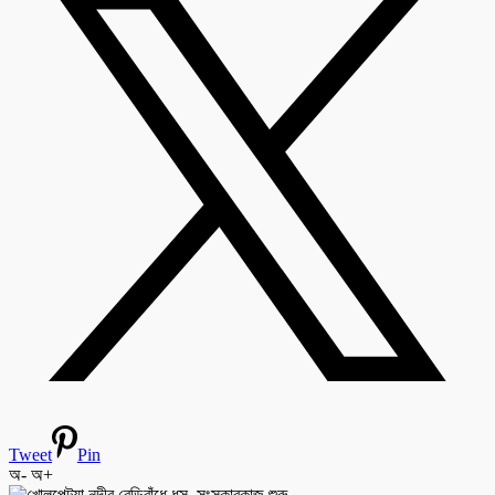
Tweet
Pin
অ-
অ+