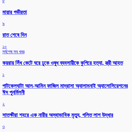
৮
মায়ার গভীরতা
৯
রাত শেষে দিন
১০
সর্বশেষ সব খবর
কয়রায় সিঁধ কেটে ঘরে ঢুকে ওষুধ ব্যবসায়ীকে কুপিয়ে হত্যা, স্ত্রী আহত
১
পাটকেলঘাটা আল-আমিন ফাজিল মাদ্রাসা অ্যালামনাই অ্যাসোসিয়েশনের
ঈদ পুনর্মিলনী
২
সাতক্ষীরা শহরে এক নারীর অস্বাভাবিক মৃত্যু, গলিত লাশ উদ্ধার
৩