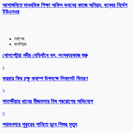
আশাশুনিতে মাধ্যমিক শিক্ষা অফিস ভবনের কাজে অনিয়ম, বন্ধের নির্দেশ
ইউএনওর
সর্বশেষ
জনপ্রিয়
খোলপেটুয়া নদীর বেড়িবাঁধে ধস, সংস্কারকাজ শুরু
১
কয়রায় ফ্রি চক্ষু ক্যাম্প উপলক্ষে লিফলেট বিতরণ
২
সাতক্ষীরায় ধানের বীজতলায় বিষ প্রয়োগের অভিযোগ
৩
শ্যামনগরে পুকুরের পানিতে ডুবে শিশুর মৃত্যু