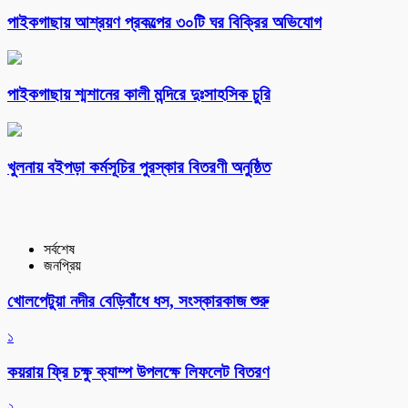
পাইকগাছায় আশ্রয়ণ প্রকল্পের ৩০টি ঘর বিক্রির অভিযোগ
পাইকগাছায় শ্মশানের কালী মন্দিরে দুঃসাহসিক চুরি
খুলনায় বইপড়া কর্মসূচির পুরস্কার বিতরণী অনুষ্ঠিত
সর্বশেষ
জনপ্রিয়
খোলপেটুয়া নদীর বেড়িবাঁধে ধস, সংস্কারকাজ শুরু
১
কয়রায় ফ্রি চক্ষু ক্যাম্প উপলক্ষে লিফলেট বিতরণ
২