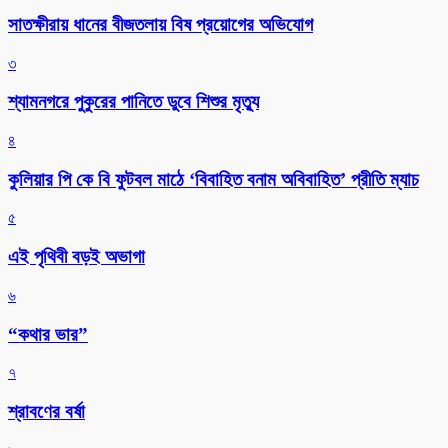
সাতক্ষীরায় ধানের বীজতলায় বিষ প্রয়োগের অভিযোগ
৩
শ্যামনগরে পুকুরের পানিতে ডুবে শিশুর মৃত্যু
৪
কুলিয়ার পি কে বি ফুটবল মাঠে ‘বিবাহিত বনাম অবিবাহিত’ প্রীতি ম্যাচ
৫
এই পৃথিবী বড়ই অভাগা
৬
“কথার ভার”
৭
শ্রাবণের বর্ষা