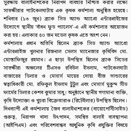
সুরক্ষায় বালাইনাশকের নিরাপদ ব্যবহার নিশ্চিত করার লক্ষ্যে
সাতক্ষীরার পাটকেলঘাটায় এক কৃষক কর্মশালা অনুষ্ঠিত হয়েছে।
শনিবার (১৩ জুন) ব্র্যাক সিড অ্যান্ড অ্যাগ্রো এন্টারপ্রাইজের
উদ্যোগে স্থানীয় ‘বাঁধন ফুড প্যালেস’-এ এই কর্মশালার আয়োজন
করা হয়। এলাকার ৫০ জন মডেল কৃষক এতে অংশ নেন।
কর্মশালায় প্রধান অতিথি ছিলেন ব্র্যাক সিড অ্যান্ড অ্যাগ্রো
এন্টারপ্রাইজ খুলনার রিজনাল সেলস ম্যানেজার কৃষিবিদ মো.
মোস্তাফিজুর রহমান। এ ছাড়া উপস্থিত ছিলেন ব্র্যাক সিডের
সাতক্ষীরা অঞ্চলের টিএসও রবিউল ইসলাম, পাটকেলঘাটা
বাজারের ডিলার ও মেসার্স মায়ের দোয়া বীজ ভান্ডারের
স্বত্বাধিকারী মো. রফিকুল ইসলাম টুটুল এবং মেসার্স মুকুন্দ সীড
ফার্মের ডিলার কেশব কুমার সাধু। অনুষ্ঠানে স্থানীয় গণ্যমান্য ব্যক্তি,
কৃষি উদ্যোক্তা ও খুচরা বিক্রেতারাও (রিটেইলার) উপস্থিত ছিলেন।
দিনব্যাপী এই কর্মশালায় জৈব বালাইনাশকের (বায়োপেস্টিসাইড)
গুরুত্ব, নিরাপদ খাদ্য উৎপাদন, সমন্বিত বালাই ব্যবস্থাপনা
(আইপিএম) এবং পরিবেশবান্ধব আধুনিক কৃষি প্রযুক্তির বিষয়ে