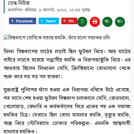
ডেস্ক নিউজ
প্রকাশিত: রবিবার, ৯ আগস্ট, ২০২৬, ১২:৪৫ পূর্বাহ্ণ
অ-
অ+
Facebook
Tweet
Pin
ফিফা বিশ্বকাপের মাঠের লড়াই ছিল ফুটবল নিয়ে। আর মাঠের
বাইরে লড়তে হয়েছে সন্ত্রাসীর হুমকি ও নিরাপত্তাঝুঁকি নিয়ে। এর
আওতায় ছিলেন লিওনেল মেসি, ক্রিস্তিয়ানো রোনালদো থেকে
শুরু করে বড় বড় সব তারকা।
যুক্তরাষ্ট্র পুলিশের ফাঁস হওয়া এক নিরাপত্তা নথিতে উঠে এসেছে,
গত মাসে শেষ হওয়া ফুটবল বিশ্বকাপ চলাকালে মেসি, রোনালদো,
খেলোয়াড়, রেফারি ও কর্মকর্তাদের ঘিরে একের পর এক ভয়াবহ
হুমকির চিত্র। যেখানে ছিল বোমা হামলার হুমকি, মৃত্যুর হুমকি,
অস্ত্র নিয়ে স্টেডিয়ামে ঢোকার পরিকল্পনা- এমনকি আত্মঘাতী
হামলার হুমকিও।