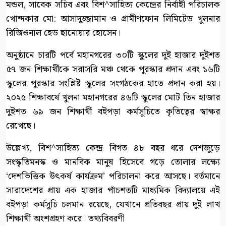
মন্ডল, সাবেক সচিব এবং বিশ^সাহিত্য কেন্দ্রের নির্বাহী পরিচালক
খোন্দকার মো: আসাদুজ্জামান ও গ্রামীণফোন লিমিটেড খুলনার
রিজিওনাল হেড ছানোয়ার হোসেন।
অনুষ্ঠানে চারটি পর্বে মহানগরের ৩০টি স্কুলের দুই হাজার দুইশত
৫৭ জন শিক্ষার্থীকে সরাসরি মঞ্চ থেকে পুরস্কার প্রদান এবং ১৬টি
স্কুলের পুরস্কার সংশ্লিষ্ট স্কুলের সংগঠকের হাতে প্রদান করা হয়।
২০২৫ শিক্ষাবর্ষে খুলনা মহানগরের ৪৬টি স্কুলের মোট তিন হাজার
দুইশত ৬৯ জন শিক্ষার্থী বইপড়া কর্মসূচিতে কৃতিত্বের স্বাক্ষর
রেখেছে।
উল্লেখ্য, বিশ^সাহিত্য কেন্দ্র বিগত ৪৮ বছর ধরে দেশজুড়ে
সংস্কৃতিমনস্ক ও মানবিক মানুষ হিসেবে গড়ে তোলার লক্ষ্যে
‘দেশভিত্তিক উৎকর্ষ কার্যক্রম’ পরিচালনা করে আসছে। বর্তমানে
সারাদেশের প্রায় এক হাজার পাঁচশতটি মাধ্যমিক বিদ্যালয়ে এই
বইপড়া কর্মসূচি চলমান রয়েছে, যেখানে প্রতিবছর প্রায় দুই লাখ
শিক্ষার্থী অংশগ্রহণ করে। তথ্যবিবরণী