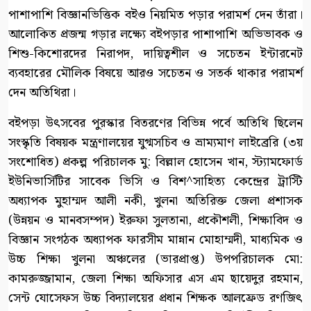
পাশাপাশি বিজ্ঞানভিত্তিক বইও নিয়মিত পড়ার পরামর্শ দেন তাঁরা।
আলোকিত প্রজন্ম গড়ার লক্ষ্যে বইপড়ার পাশাপাশি অভিভাবক ও
শিশু-কিশোরদের নিরাপদ, দায়িত্বশীল ও সচেতন ইন্টারনেট
ব্যবহারের মৌলিক বিষয়ে আরও সচেতন ও সতর্ক থাকার পরামর্শ
দেন অতিথিরা।
বইপড়া উৎসবের পুরস্কার বিতরণের বিভিন্ন পর্বে অতিথি ছিলেন
সংস্কৃতি বিষয়ক মন্ত্রণালয়ের যুগ্মসচিব ও ভ্রাম্যমাণ লাইব্রেরি (৩য়
সংশোধিত) প্রকল্প পরিচালক মু: বিল্লাল হোসেন খান, স্ট্যামফোর্ড
ইউনিভার্সিটির সাবেক ভিসি ও বিশ^সাহিত্য কেন্দ্রের ট্রাস্টি
অধ্যাপক মুহাম্মদ আলী নকী, খুলনা অতিরিক্ত জেলা প্রশাসক
(উন্নয়ন ও মানবসম্পদ) ইরুফা সুলতানা, প্রকৌশলী, শিক্ষাবিদ ও
বিজ্ঞান সংগঠক অধ্যাপক ফারসীম মান্নান মোহাম্মদী, মাধ্যমিক ও
উচ্চ শিক্ষা খুলনা অঞ্চলের (ভারপ্রাপ্ত) উপপরিচালক মো:
কামরুজ্জামান, জেলা শিক্ষা অফিসার এস এম ছায়েদুর রহমান,
সেন্ট যোসেফস উচ্চ বিদ্যালয়ের প্রধান শিক্ষক আলফ্রেড রণজিৎ