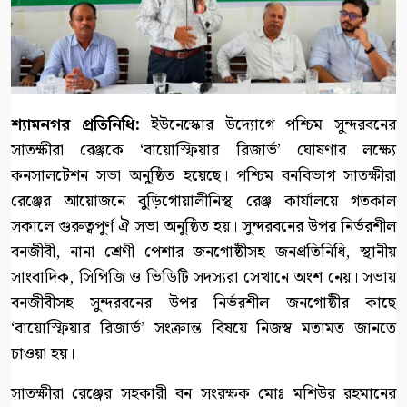
শ্যামনগর প্রতিনিধি:
ইউনেস্কোর উদ্যোগে পশ্চিম সুন্দরবনের
সাতক্ষীরা রেঞ্জকে ‘বায়োস্ফিয়ার রিজার্ভ’ ঘোষণার লক্ষ্যে
কনসালটেশন সভা অনুষ্ঠিত হয়েছে। পশ্চিম বনবিভাগ সাতক্ষীরা
রেঞ্জের আয়োজনে বুড়িগোয়ালীনিস্থ রেঞ্জ কার্যালয়ে গতকাল
সকালে গুরুত্বপুর্ণ ঐ সভা অনুষ্ঠিত হয়। সুন্দরবনের উপর নির্ভরশীল
বনজীবী, নানা শ্রেণী পেশার জনগোষ্ঠীসহ জনপ্রতিনিধি, স্থানীয়
সাংবাদিক, সিপিজি ও ভিডিটি সদস্যরা সেখানে অংশ নেয়। সভায়
বনজীবীসহ সুন্দরবনের উপর নির্ভরশীল জনগোষ্ঠীর কাছে
‘বায়োস্ফিয়ার রিজার্ভ’ সংক্রান্ত বিষয়ে নিজস্ব মতামত জানতে
চাওয়া হয়।
সাতক্ষীরা রেঞ্জের সহকারী বন সংরক্ষক মোঃ মশিউর রহমানের