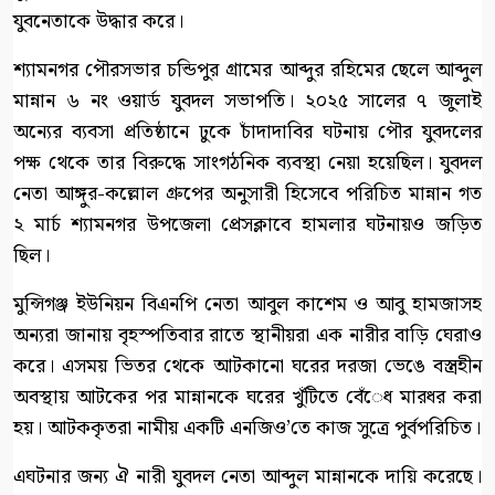
যুবনেতাকে উদ্ধার করে।
শ্যামনগর পৌরসভার চন্ডিপুর গ্রামের আব্দুর রহিমের ছেলে আব্দুল
মান্নান ৬ নং ওয়ার্ড যুবদল সভাপতি। ২০২৫ সালের ৭ জুলাই
অন্যের ব্যবসা প্রতিষ্ঠানে ঢুকে চাঁদাদাবির ঘটনায় পৌর যুবদলের
পক্ষ থেকে তার বিরুদ্ধে সাংগঠনিক ব্যবস্থা নেয়া হয়েছিল। যুবদল
নেতা আঙ্গুর-কল্লোল গ্রুপের অনুসারী হিসেবে পরিচিত মান্নান গত
২ মার্চ শ্যামনগর উপজেলা প্রেসক্লাবে হামলার ঘটনায়ও জড়িত
ছিল।
মুন্সিগঞ্জ ইউনিয়ন বিএনপি নেতা আবুল কাশেম ও আবু হামজাসহ
অন্যরা জানায় বৃহস্পতিবার রাতে স্থানীয়রা এক নারীর বাড়ি ঘেরাও
করে। এসময় ভিতর থেকে আটকানো ঘরের দরজা ভেঙে বস্ত্রহীন
অবস্থায় আটকের পর মান্নানকে ঘরের খুঁটিতে বেঁেধ মারধর করা
হয়। আটককৃতরা নামীয় একটি এনজিও’তে কাজ সুত্রে পুর্বপরিচিত।
এঘটনার জন্য ঐ নারী যুবদল নেতা আব্দুল মান্নানকে দায়ি করেছে।