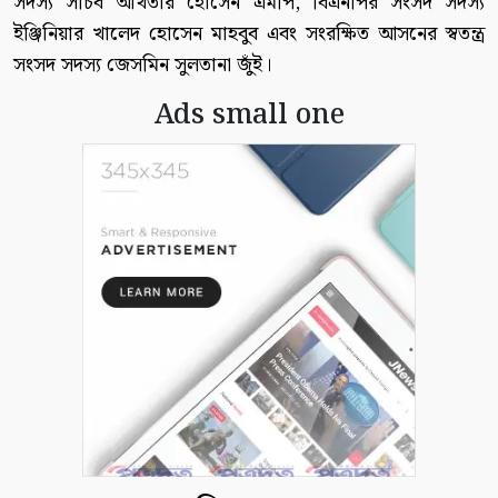
সদস্য সচিব আখতার হোসেন এমপি, বিএনপির সংসদ সদস্য
ইঞ্জিনিয়ার খালেদ হোসেন মাহবুব এবং সংরক্ষিত আসনের স্বতন্ত্র
সংসদ সদস্য জেসমিন সুলতানা জুঁই।
Ads small one