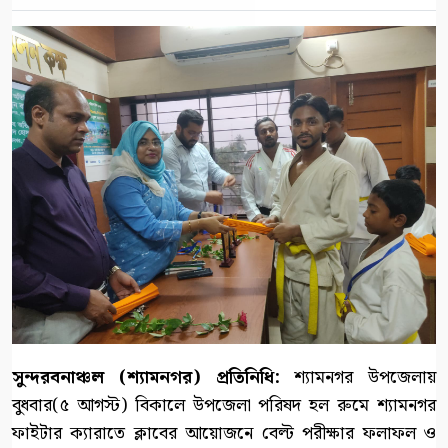
সুন্দরবনাঞ্চল (শ্যামনগর) প্রতিনিধি:
শ্যামনগর উপজেলায়
বুধবার(৫ আগস্ট) বিকালে উপজেলা পরিষদ হল রুমে শ্যামনগর
ফাইটার ক্যারাতে ক্লাবের আয়োজনে বেল্ট পরীক্ষার ফলাফল ও