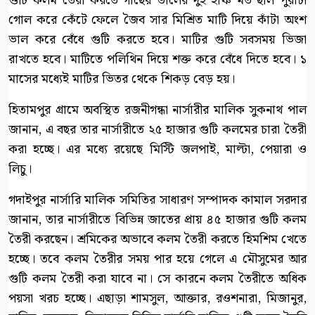
গুটি কলম তৈরী করতে গাছের ডালের দুই ইঞ্চি মত ছাল পুরাটা
গোল করে কেঁটে ফেলে জৈব সার মিশ্রিত মাটি দিয়ে কাঁটা অংশ
ভাল করে বেঁধে গুটি করতে হবে। মাটির গুটি সবসময় ভিজা
রাখতে হবে। মাটিতে পলিথিন দিয়ে শক্ত করে বেঁধে দিতে হবে। ১
মাসের মধ্যেই মাটির ভিতর থেকে শিকড় বেড় হয়।
হিতামপুর গ্রামে অবস্থিত রজনীগন্ধা নার্সারীর মালিক সুকনাথ পাল
জানান, এ বছর তার নার্সারীতে ২৫ হাজার গুটি কলমের চারা তৈরী
করা হচ্ছে। এর মধ্যে রয়েছে মিস্টি জলপাই, মাল্টা, পেয়ারা ও
লিচু।
গদাইপুর নার্সারি মালিক সমিতির সাধারণ সম্পাদক কামাল সরদার
জানান, তার নার্সারীতে বিভিন্ন জাতের প্রায় ৪৫ হাজার গুটি কলম
তৈরী করছেন। শ্রমিকের অভাবে কলম তৈরী করতে হিমশিম খেতে
হচ্ছে। তবে কলম তৈরীর সময় পার হয়ে গেলে এ মৌসুমের আর
গুটি কলম তৈরী করা যাবে না। সে কারনে কলম তৈরীতে অধিক
পয়সা খরচ হচ্ছে। এছাড়া শামসুল, আক্তার, রওশনারা, মিজানুর,