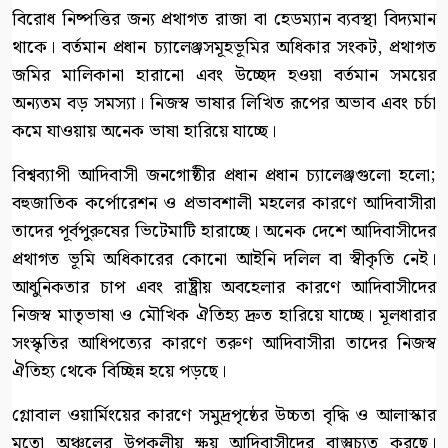
বিরোধ নিষ্পত্তির জন্য প্রথাগত রাজা বা হেডম্যান ব্যবস্থা বিদ্যমান
থাকে। বর্তমান প্রধান চ্যালেঞ্জসমূহভূমির অধিকার সংকট, প্রথাগত
জমির মালিকানা হারানো এবং উচ্ছেদ হওয়া বর্তমান সময়ের
অন্যতম বড় সমস্যা। নিজস্ব ভাষার লিখিত রূপের অভাব এবং চর্চা
কমে যাওয়ায় অনেক ভাষা হারিয়ে যাচ্ছে।
বিশ্বব্যাপী আদিবাসী জনগোষ্ঠীর প্রধান প্রধান চ্যালেঞ্জগুলো হলো;
বহুজাতিক কর্পোরেশন ও প্রভাবশালী মহলের কারণে আদিবাসীরা
তাদের পূর্বপুরুষের ভিটেমাটি হারাচ্ছে। অনেক দেশে আদিবাসীদের
প্রথাগত ভূমি অধিকারের কোনো আইনি দলিল বা স্বীকৃতি নেই।
আধুনিকতার চাপ এবং রাষ্ট্রীয় অবহেলার কারণে আদিবাসীদের
নিজস্ব মাতৃভাষা ও মৌখিক ঐতিহ্য দ্রুত হারিয়ে যাচ্ছে। মূলধারার
সংস্কৃতির আধিপত্যের কারণে তরুণ আদিবাসীরা তাদের নিজস্ব
ঐতিহ্য থেকে বিচ্ছিন্ন হয়ে পড়ছে।
গ্লোবাল ওয়ার্মিংয়ের কারণে সমুদ্রপৃষ্ঠের উচ্চতা বৃদ্ধি ও আলাস্কার
মতো অঞ্চলের উপকূলীয় ক্ষয় আদিবাসীদের বাস্তুচ্যুত করছে।