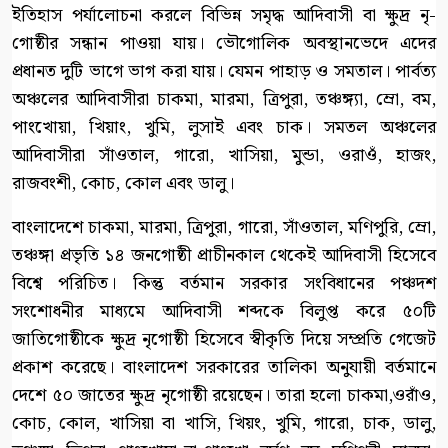
ইতিহাস পর্যালোচনা করলে বিভিন্ন সমৃদ্ধ আদিবাসী বা ক্ষুদ্র নৃ-
গোষ্ঠীর সন্ধান পাওয়া যায়। ভৌগোলিক অবস্থানভেদে এদের
প্রধানত দুটি ভাগে ভাগ করা যায়। যেমন পাহাড় ও সমতাল। পার্বত্য
অঞ্চলের আদিবাসীরা চাকমা, মারমা, ত্রিপুরা, তঞ্চঙ্গ্যা, ম্রো, বম,
পাংখোয়া, খিয়াং, খুমি, লুসাই এবং চাক। সমতল অঞ্চলের
আদিবাসীরা সাঁওতাল, গারো, খাসিয়া, মুন্ডা, ওরাওঁ, হাজং,
রাজবংশী, কোচ, কোল এবং ডালু।
বাংলাদেশে চাকমা, মারমা, ত্রিপুরা, গারো, সাঁওতাল, মণিপুরি, ম্রো,
তঞ্চঙ্গা প্রভৃতি ১৪ জনগোষ্ঠী প্রাচীনকাল থেকেই আদিবাসী হিসেবে
বিশ্বে পরিচিত। কিন্তু বর্তমান সরকার সংবিধানের পঞ্চদশ
সংশোধনীর মাধ্যমে আদিবাসী শব্দকে বিলুপ্ত করে ৫০টি
জাতিগোষ্ঠীকে ক্ষুদ্র নৃগোষ্ঠী হিসেবে স্বীকৃতি দিয়ে সম্প্রতি গেজেট
প্রকাশ করেছে। বাংলাদেশ সরকারের তালিকা অনুযায়ী বর্তমানে
দেশে ৫০ জাতের ক্ষুদ্র নৃগোষ্ঠী রয়েছেন। তারা হলো চাকমা,ওরাঁও,
কোচ, কোল, খাসিয়া বা খাসি, খিয়ং, খুমি, গারো, চাক, ডালু,