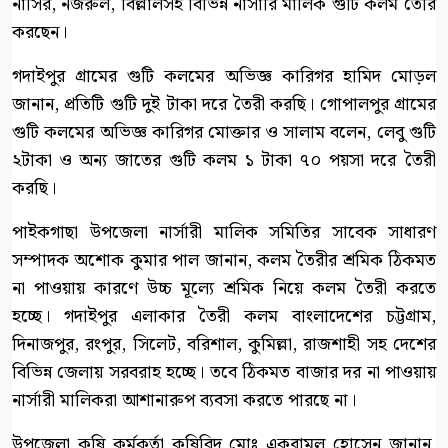
নাসির, নজরুল, বিল্লালসহ বিভিন্ন নার্সারি মালিক গুটি কলম তৈরি
করছেন।
গদাইপুর গ্রামের গুটি কলমের অভিজ্ঞ কারিগর হামিদ মোড়ল
জানান, প্রতিটি গুটি দুই টাকা দরে তৈরী করছি। গোপালপুর গ্রামের
গুটি কলমের অভিজ্ঞ কারিগর মোক্তার ও সালাম বলেন, লেবু গুটি
২টাকা ও অন্য জাতের গুটি কলম ১ টাকা ৭০ পয়সা দরে তৈরী
করছি।
পাইকগাছা উপজেলা নার্সারী মালিক সমিতির সাবেক সাধারণ
সম্পাদক অশোক কুমার পাল জানান, কলম তৈরীর শ্রমিক ঠিকমত
না পাওয়ায় কারণে উচ্চ মূল্যে শ্রমিক নিয়ে কলম তৈরী করতে
হচ্ছে। গদাইপুর এলাকার তৈরী কলম বাংলাদেশের চট্টগ্রাম,
দিনাজপুর, রংপুর, সিলেট, বরিশাল, কুমিল্লা, রাজশাহী সহ দেশের
বিভিন্ন জেলায় সরবরাহ হচ্ছে। তবে ঠিকমত বাজার দর না পাওয়ায়
নার্সারী মালিকরা আশানারুপ ব্যবসা করতে পারছে না।
উপজেলা কৃষি কর্মকর্তা কৃষিবিদ মোঃ একরামুল হোসেন জানান,