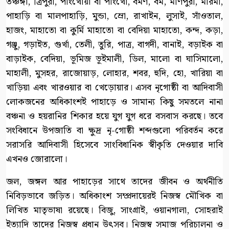
তঞ্চঙ্গা, ত্রিপুরা, পাংখোয়া বা পাংখো, বর্মণ, বম, মণিপুরী, মারমা,
পাহাড়ি বা মালপাহাড়ি, মুন্ডা, ম্রো, রাখাইন, লুসাই, সাঁওতাল,
হাজং, মাহাতো বা কুর্মি মাহাতো বা বেদিয়া মাহাতো, কন্দ, কড়া,
গঞ্জু, গড়াইত, গুর্খা, তেলী, তুরি, পাত্র, বাগদী, বানাই, বড়াইক বা
বাড়াইক, বেদিয়া, ভূমিজ ভূইমালী, ডিল, মালো বা ঘাসিমালো,
মাহালী, মুসহর, রাজোয়াড়, লোহার, শবর, হুদি, হো, খারিয়া বা
খাড়িয়া এবং খারওয়ার বা খেড়োয়ার। এসব নৃগোষ্ঠী বা আদিবাসী
লোকজনের অধিকাংশই পাহাড়ে ও সামান্য কিছু সমতলে নানা
বঞ্চনা ও হয়রানির শিকার হয়ে যুগ যুগ ধরে বসবাস করছে। তবে
সংবিধানে উপজাতি বা ক্ষুদ্র নৃ-গোষ্ঠী শব্দগুলো পরিবর্তন করে
সরাসরি আদিবাসী হিসেবে সাংবিধানিক স্বীকৃতি দেওয়ার দাবি
এখনও জোরালো।
জল, জঙ্গল আর পাহাড়ের সাথে তাদের জীবন ও অর্থনীতি
নিবিড়ভাবে জড়িত। অধিকাংশ সম্প্রদায়েরই নিজস্ব মৌখিক বা
লিখিত মাতৃভাষা রয়েছে। বিজু, সাংগ্রাই, ওয়ানগালা, সোহরাই
ইত্যাদি তাদের নিজস্ব প্রধান উৎসব। নিজস্ব সমাজ পরিচালনা ও