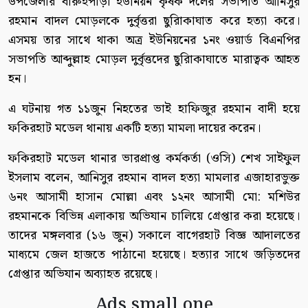
উপজেলার বারুইপাড়া ইউনিয়ন কৃষক দলের সভাপতি আনিসুর
রহমান বাদল মোড়লকে দুর্বৃত্তরা ছুরিাকাঘাত করে হত্যা করে।
এসময় তার সাথে থাকা অত্র ইউনিয়নের ১নং ওয়ার্ড বিএনপির
সভাপতি আব্দুল্লাহ মোড়ল দুর্বৃত্তদের ছুরিাকাঘাতে মারাত্বক আহত
হন।
এ ঘটনায় গত ১১জুন নিহতের ভাই হাফিজুর রহমান বাদী হয়ে
ফকিরহাট মডেল থানায় একটি হত্যা মামলা দায়ের করেন।
ফকিরহাট মডেল থানার ভারপ্রাপ্ত কর্মকর্তা (ওসি) শেখ সাইফুল
ইসলাম বলেন, আনিসুর রহমান বাদল হত্যা মামলার এজাহারভুক্ত
৬নং আসামী হাসান মোল্লা এবং ১২নং আসামী মো: মশিউর
রহমানকে বিভিন্ন এলাকায় অভিযান চালিয়ে গ্রেপ্তার করা হয়েছে।
তাদের মঙ্গলবার (১৬ জুন) সকালে বাগেরহাট বিজ্ঞ আদালতের
মাধ্যমে জেল হাজতে পাঠানো হয়েছে। হত্যার সাথে জড়িতদের
গ্রেপ্তার অভিযান অব্যাহত রয়েছে।
Ads small one