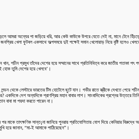
লে আমরা অন্যের পা জড়িয়ে ধরি, আর কেউ কাউকে উপরে যেতে দেই না, মানে টেনে হিঁচড়ে নিচে
লা। জনপ্রিয় খেলা ফুটবল একসাথে অল্পসময়ে দুই পক্ষেই সমান খেলোয়াড় নিয়ে বৃষ্টি হলেও খ
, ইমরান খান, শচীন প্রমুখ তাঁদের দেশের হয়ে সম্মানের সাথে প্রতিনিধিত্ব করে জাতীয় পতাক
যাই হোক তুমি দেশের হয়ে খেলবে’।
িয়ে লন্ডন থেকে লেস্টারে ভারতের টিম হোটেলে ছুটে যান। গভীর রাতে স্ত্রীকে দেখতে পেয়ে শচী
রে? একদিকে দেশ অন্যদিকে প্রাণপ্রিয় মহান বাবার লাশ। সাংবাদিকের প্রশ্নের উত্তরে তিন
্তান বাবা মা পয়দা করতে পারেন না।
ষ্ঠানে পর মাকে তাৎক্ষণিক সান্ত¡না জানিয়ে পুনরায় প্রতিযোগিতায় যোগ দিয়ে কেনিয়ার বির
োমুখি হয়ে জানান, “মা-ই আমাকে পাঠিয়েছেন”।