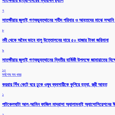
সাতক্ষীরায় ছাত্রশিবিরের ম্যারাথন র‌্যালি
৭
সাতক্ষীরায় জুলাই গণঅভ্যুত্থানের শহীদ পরিবার ও আহতদের মাঝে সম্মানি 
৮
নদী থেকে অবৈধ ভাবে বালু উত্তোলনের দায়ে ৫০ হাজার টাকা জরিমানা
৯
সাতক্ষীরায় জুলাই গণঅভ্যুত্থানের দ্বিতীয় বার্ষিকী উপলক্ষে জামায়াতের বি
১০
সর্বশেষ সব খবর
কয়রায় সিঁধ কেটে ঘরে ঢুকে ওষুধ ব্যবসায়ীকে কুপিয়ে হত্যা, স্ত্রী আহত
১
পাটকেলঘাটা আল-আমিন ফাজিল মাদ্রাসা অ্যালামনাই অ্যাসোসিয়েশনের ঈদ 
২