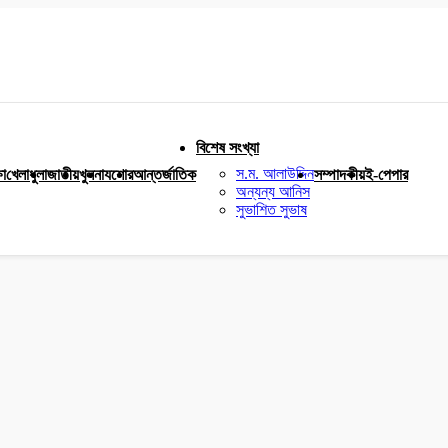
বিশেষ সংখ্যা
স.ম. আলাউদ্দিন
ষা
খেলাধুলা
জাতীয়
খুলনা
যশোর
আন্তর্জাতিক
সম্পাদকীয়
ই-পেপার
অন্যন্য আনিস
সুভাশিত সুভাষ