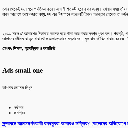
তখন থেকেই মনে মনে প্রতিজ্ঞা করেন আগামী শতকটা হবে বাবার জন্য। খেলার সময় তাঁর মনে
বাবার আদেশে তামাকজাত পণ্য, মদ এর বিজ্ঞাপনে শতকোটি টাকার প্রস্তাব পেয়েও তা বর্জ
২০১১ সালে ঐ আকাশের ঠিকানায় অনেক দুরে থাকা তাঁর বাবার স্বপ্ন পুরণ হল। পদ্মশ্রী, প
জাহানের জীবিত বা মৃত বাবা হউক একান্তভাবে সন্তানের। মৃত বাবা জীবিত বাবার চেয়েও শক্
লেখক: শিক্ষক, প্রাবন্ধিক ও কলামিস্ট
Ads small one
আপনার মতামত লিখুন
সর্বশেষ
জনপ্রিয়
সুন্দরবনে আত্মসমর্পণকারী বনদস্যুরা আবারও সক্রিয়? জেলেদের অভিযোগে