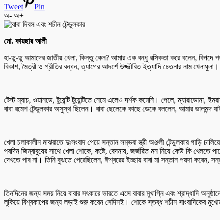
Tweet
Pin
অ-
অ+
মো. কায়ছার আলী
হা-ডু-ডু আমাদের জাতীয় খেলা, কিন্তু কেন? আমার এক বন্ধু রসিকতা করে বলেন, বিপদে পড়
বিকাশ, মৈত্রী ও প্রীতির বন্ধন, ত্যাগের আদর্শে উজ্জীবিত ইত্যাদি চেতনার নাম খেলাধু
টেস্ট ম্যাচ, ওয়ানডে, টুয়েন্টি টুয়েন্টিতে নেমে এলেও দর্শক কমেনি। পেলে, ম্যারাডোনা
বাবা রমেশ টেন্ডুলকার অসুস্থ ছিলেন। বাবা ছেলেকে কাছে ডেকে বললেন, আমার ভালমন্দ 
খেলা চলাকালীন মাঝরাতে দুঃসংবাদ পেয়ে সন্তান সম্ভবা স্ত্রী অঞ্জলী টেন্ডুলকার গাড়ি চাল
পরদিন জিম্বাবুয়ের সাথে খেলা শোকে, কষ্টে, বেদনায়, জর্জরিত মন নিয়ে কেউ কি খেলতে পা
দেখতে পাব না। তিনি বুঝতে পেরেছিলেন, ঈশ্বরের ইচ্ছায় বাবা মা সন্তান পয়দা করেন, সন
তিনদিনের জন্য সময় নিয়ে বাবার সৎকারে ভারতে এসে বাবার মুখাগ্নি এবং শ্রাদ্ধাদি অনু
লুকিয়ে বিশ্বকাপের জন্য লড়াই শুরু করেন সেদিনই। শোকে স্তব্ধ শচীন সাংবাদিকের মুখ