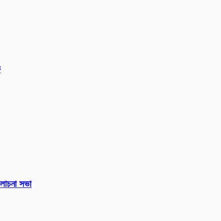
ক
 আলোচনা সভা