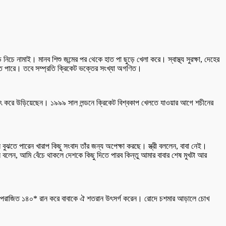
 নামাই। মানব শিশু জন্মের পর থেকে হাত পা ছুড়ে খেলা করে। স্বাস্থ্য সুরক্ষা, দেহের
েলতে পারে। তবে সম্প্রতি ক্রিকেট ভক্তের সংখ্যা অগণিত।
া পৎ পৎ করে উড়িয়েছেন। ১৯৯৯ সাল লন্ডনে ক্রিকেট বিশ্বকাপ খেলতে যাওয়ার আগে শচীনের
ন বুঝতে পারেন খারাপ কিছু সংবাদ তাঁর জন্য অপেক্ষা করছে। স্ত্রী বললেন, বাবা নেই।
ি বলেন, আমি বেঁচে থাকলে দেশকে কিছু দিতে পারব কিন্তু আমার বাবার শেষ মুখটা আর
ুদ্ধে অপরাজিত ১৪০* রান করে বাবাকে ঐ শতরান উৎসর্গ করেন। রোদে চশমার আড়ালে চোখ