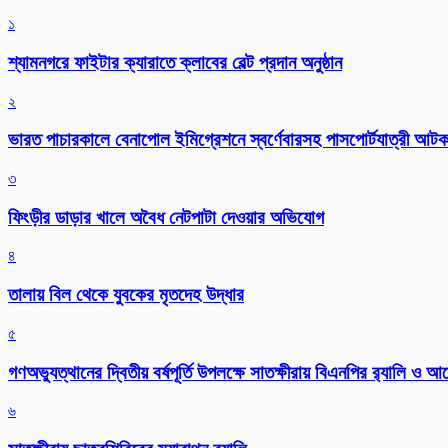
১
শ্যামনগরে ফাইটার ক্যারাতে ক্লাবের বেল্ট প্রদান অনুষ্ঠান
২
ভারত পাচারকালে বেনাপোল ইমিগ্রেশনে স্বর্ণেবারসহ পাসপোর্টযাত্রী আট
৩
ফিংড়ীর ডাড়ার খালে অবৈধ নেটপাটা দেওয়ার অভিযোগ
৪
তালায় বিল থেকে যুবকের মৃতদেহ উদ্ধার
৫
গণঅভ্যুত্থানের দ্বিতীয় বর্ষপূর্তি উপলক্ষে সাতক্ষীরায় বিএনপির র‌্যালি ও
৬