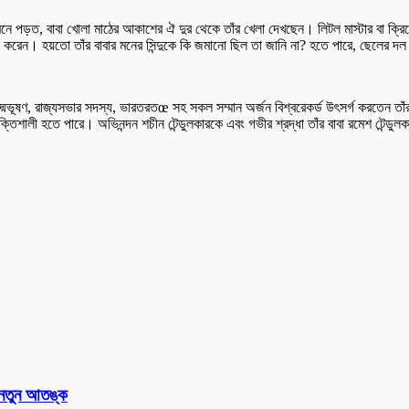
 পড়ত, বাবা খোলা মাঠের আকাশের ঐ দুর থেকে তাঁর খেলা দেখছেন। লিটল মাস্টার বা ক্রিকে
ন করেন। হয়তো তাঁর বাবার মনের সিন্দুকে কি জমানো ছিল তা জানি না? হতে পারে, ছেলের দল
দ্মভূষণ, রাজ্যসভার সদস্য, ভারতরতœ সহ সকল সম্মান অর্জন বিশ্বরেকর্ড উৎসর্গ করতেন তাঁ
তিশালী হতে পারে। অভিনন্দন শচীন টেন্ডুলকারকে এবং গভীর শ্রদ্ধা তাঁর বাবা রমেশ টেন্ডু
 নতুন আতঙ্ক