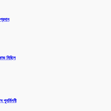
প্রদান
ক্ষোভ মিছিল
পুনর্মিলনী