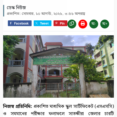
ডেস্ক নিউজ
প্রকাশিত: সোমবার, ১০ আগস্ট, ২০২৬, ৩:৫৬ অপরাহ্ণ
অ-
অ+
Facebook
Tweet
Pin
নিজস্ব প্রতিনিধি:
প্রকাশিত মাধ্যমিক স্কুল সার্টিফিকেট (এসএসসি)
ও সমমানের পরীক্ষার ফলাফলে সাতক্ষীরা জেলার চারটি