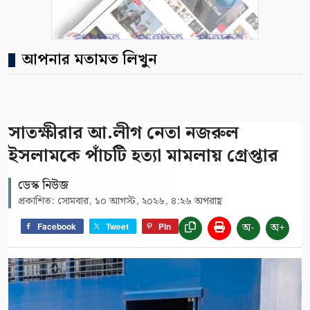
আপনার মতামত লিখুন
সাতক্ষীরার আ.লীগ নেতা নজরুল
ইসলামকে পাঁচটি হত্যা মামলায় গ্রেপ্তার
ডেস্ক নিউজ
প্রকাশিত: সোমবার, ১০ আগস্ট, ২০২৬, ৪:২৬ অপরাহ্ণ
অ-
অ+
Facebook
Tweet
Pin