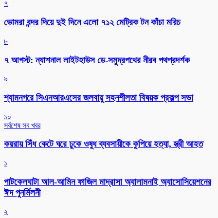
৭
ভোমরা বন্দর দিয়ে দুই দিনে এলো ৭১২ মেট্রিক টন কাঁচা মরিচ
৮
৭ আগস্ট: ন্যাশনাল লাইটহাউস ডে-সমুদ্রপথের নীরব পথপ্রদর্শক
৯
শ্যামনগরে সিএনআরএসের জলবায়ু সহনশীলতা বিষয়ক প্রকল্প সভা
১০
সর্বশেষ সব খবর
কয়রায় সিঁধ কেটে ঘরে ঢুকে ওষুধ ব্যবসায়ীকে কুপিয়ে হত্যা, স্ত্রী আহত
১
পাটকেলঘাটা আল-আমিন ফাজিল মাদ্রাসা অ্যালামনাই অ্যাসোসিয়েশনের
ঈদ পুনর্মিলনী
২