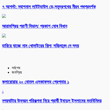
৭ আগস্ট: ন্যাশনাল লাইটহাউস ডে-সমুদ্রপথের নীরব পথপ্রদর্শক
আরামপ্রিয় প্রাণী বিড়াল/ প্রকাশ ঘোষ বিধান
হারিয়ে যাচ্ছে নাম খোদাইয়ের শিল্প/ সচ্চিদানন্দ দে সদয়
সর্বশেষ
জনপ্রিয়
কলারোয়ায় ২০ বোতল এসকাফসহ গ্রেপ্তার ১
১
নগরঘাটায় উন্নয়ন পরিকল্পনা নিয়ে প্রার্থী ইবাদুল ইসলামের মতবিনিময়