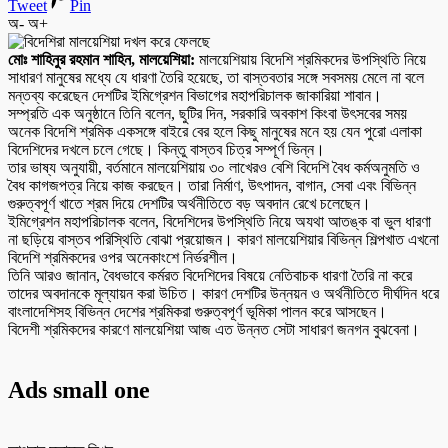
Tweet
Pin
অ-
অ+
মোঃ শাহিনুর রহমান শাহিন, মালয়েশিয়া:
মালয়েশিয়ায় বিদেশি শ্রমিকদের উপস্থিতি নিয়ে
সাধারণ মানুষের মধ্যে যে ধারণা তৈরি হয়েছে, তা বাস্তবতার সঙ্গে সবসময় মেলে না বলে
মন্তব্য করেছেন দেশটির ইমিগ্রেশন বিভাগের মহাপরিচালক জাকারিয়া শাবান।
সম্প্রতি এক অনুষ্ঠানে তিনি বলেন, ছুটির দিন, সরকারি অবকাশ কিংবা উৎসবের সময়
অনেক বিদেশি শ্রমিক একসঙ্গে বাইরে বের হলে কিছু মানুষের মনে হয় যেন পুরো এলাকা
বিদেশিদের দখলে চলে গেছে। কিন্তু বাস্তব চিত্র সম্পূর্ণ ভিন্ন।
তার ভাষ্য অনুযায়ী, বর্তমানে মালয়েশিয়ায় ৩০ লাখেরও বেশি বিদেশি বৈধ কর্মঅনুমতি ও
বৈধ কাগজপত্র নিয়ে কাজ করছেন। তারা নির্মাণ, উৎপাদন, বাগান, সেবা এবং বিভিন্ন
গুরুত্বপূর্ণ খাতে শ্রম দিয়ে দেশটির অর্থনীতিতে বড় অবদান রেখে চলেছেন।
ইমিগ্রেশন মহাপরিচালক বলেন, বিদেশিদের উপস্থিতি নিয়ে অযথা আতঙ্ক বা ভুল ধারণা
না ছড়িয়ে বাস্তব পরিস্থিতি বোঝা প্রয়োজন। কারণ মালয়েশিয়ার বিভিন্ন শিল্পখাত এখনো
বিদেশি শ্রমিকদের ওপর অনেকাংশে নির্ভরশীল।
তিনি আরও জানান, বৈধভাবে কর্মরত বিদেশিদের বিষয়ে নেতিবাচক ধারণা তৈরি না করে
তাদের অবদানকে মূল্যায়ন করা উচিত। কারণ দেশটির উন্নয়ন ও অর্থনীতিতে দীর্ঘদিন ধরে
বাংলাদেশিসহ বিভিন্ন দেশের শ্রমিকরা গুরুত্বপূর্ণ ভূমিকা পালন করে আসছেন।
বিদেশী শ্রমিকদের কারণে মালয়েশিয়া আজ এত উন্নত সেটা সাধারণ জনগন বুঝবেনা।
Ads small one