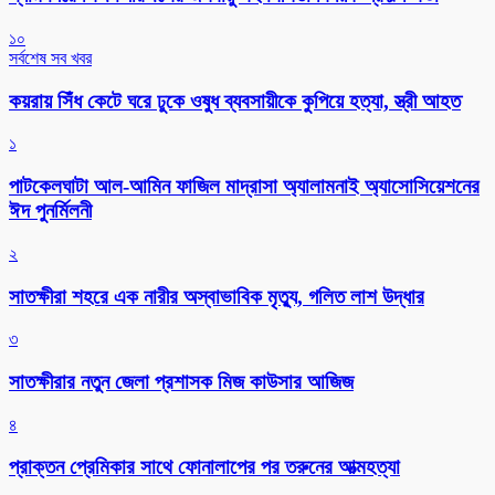
১০
সর্বশেষ সব খবর
কয়রায় সিঁধ কেটে ঘরে ঢুকে ওষুধ ব্যবসায়ীকে কুপিয়ে হত্যা, স্ত্রী আহত
১
পাটকেলঘাটা আল-আমিন ফাজিল মাদ্রাসা অ্যালামনাই অ্যাসোসিয়েশনের
ঈদ পুনর্মিলনী
২
সাতক্ষীরা শহরে এক নারীর অস্বাভাবিক মৃত্যু, গলিত লাশ উদ্ধার
৩
সাতক্ষীরার নতুন জেলা প্রশাসক মিজ কাউসার আজিজ
৪
প্রাক্তন প্রেমিকার সাথে ফোনালাপের পর তরুনের আত্মহত্যা