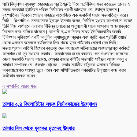
পানি নিষ্কাশন ব্যবস্থা জোরদারের প্রতিশ্রুতি দিয়ে মতবিনিময় সভা করেছেন তালার ২
নম্বর নগরঘাটা ইউনিয়ন পরিষদ নির্বাচনের প্রার্থী আলহাজ মো. ইবাদুল ইসলাম।
বৃহস্পতিবার বিকেলে পোড়ার বাজারে আয়োজিত এক জনাকীর্ণ সভায় সভাপতিত্ব করেন
তিনি। শিল্পপতি ও সমাজসেবক ইবাদুল ইসলাম বলেন, নির্বাচিত হওয়ার অপেক্ষা না করেই
তিনি নিজ অর্থায়নে এলাকার বিভিন্ন চলাচলের অনুপযোগী সড়ক সংস্কার ও জলাবদ্ধতা
নিরসনে কাজ চালিয়ে যাচ্ছেন। আগামী দু-এক দিনের মধ্যে ইউনিয়নবাসীর জরুরি
চিকিৎসার সুবিধার্থে একটি আধুনিক অ্যাম্বুলেন্স প্রদান এবং প্রতি বছর প্রতিটি ওয়ার্ড
থেকে একজন অসচ্ছল ব্যক্তিকে নিজ খরচে হজে পাঠানোর ঘোষণা দেন তিনি।
সভায় প্রধান অতিথি হিসেবে বক্তব্য দেন বাংলাদেশ সচিবালয়ের অবসরপ্রাপ্ত কর্মকর্তা
আলহাজ মো. নুর নওয়াজ সরদার। অন্যান্যের মধ্যে বক্তব্য দেন বাংলাদেশ জাসদের
জেলা সভাপতি সরদার কাজেম, পোড়ার বাজার কমিটির সভাপতি সাইদুল আলম বাবলু ও
সাধারণ সম্পাদক মো. ইকবাল হোসেন। সভায় স্থানীয় বাসিন্দারা এলাকার বিভিন্ন
অবকাঠামোগত সমস্যা তুলে ধরেন এবং সম্মিলিতভাবে নগরঘাটার উন্নয়নে কাজ করার
অঙ্গীকার ব্যক্ত করেন।
এ সম্পর্কিত আরও খবর
তালায় ২.৪ কিলোমিটার সড়ক নির্মাণকাজের উদ্বোধন
তালায় বিল থেকে যুবকের মৃতদেহ উদ্ধার