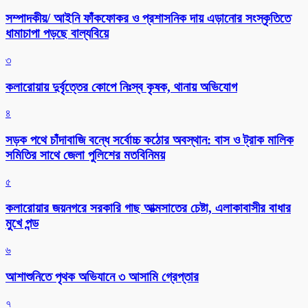
সম্পাদকীয়/ আইনি ফাঁকফোকর ও প্রশাসনিক দায় এড়ানোর সংস্কৃতিতে
ধামাচাপা পড়ছে বাল্যবিয়ে
৩
কলারোয়ায় দুর্বৃত্তের কোপে নিঃস্ব কৃষক, থানায় অভিযোগ
৪
সড়ক পথে চাঁদাবাজি বন্ধে সর্বোচ্চ কঠোর অবস্থান: বাস ও ট্রাক মালিক
সমিতির সাথে জেলা পুলিশের মতবিনিময়
৫
কলারোয়ার জয়নগরে সরকারি গাছ আত্মসাতের চেষ্টা, এলাকাবাসীর বাধার
মুখে পন্ড
৬
আশাশুনিতে পৃথক অভিযানে ৩ আসামি গ্রেপ্তার
৭