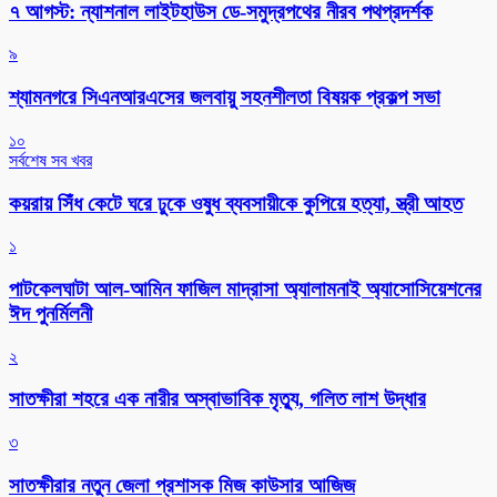
৭ আগস্ট: ন্যাশনাল লাইটহাউস ডে-সমুদ্রপথের নীরব পথপ্রদর্শক
৯
শ্যামনগরে সিএনআরএসের জলবায়ু সহনশীলতা বিষয়ক প্রকল্প সভা
১০
সর্বশেষ সব খবর
কয়রায় সিঁধ কেটে ঘরে ঢুকে ওষুধ ব্যবসায়ীকে কুপিয়ে হত্যা, স্ত্রী আহত
১
পাটকেলঘাটা আল-আমিন ফাজিল মাদ্রাসা অ্যালামনাই অ্যাসোসিয়েশনের
ঈদ পুনর্মিলনী
২
সাতক্ষীরা শহরে এক নারীর অস্বাভাবিক মৃত্যু, গলিত লাশ উদ্ধার
৩
সাতক্ষীরার নতুন জেলা প্রশাসক মিজ কাউসার আজিজ