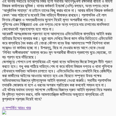
এই ঘটনায় সবচেয়ে উদ্বেগের বিষয় হলো স্থানীয় আইনশৃঙ্খলা রক্ষাকারী বাহিনী ও মহিলা
বিষয়ক কার্যালয়ের ভূমিকা। থানার কর্মকর্তা ইনচার্জ (ওসি) বলছেন, অন্য দপ্তর থেকে
‘আনুষ্ঠানিক সাহায্য’ না চাইলে তাদের কিছু করার থাকে না। আবার মহিলা বিষয়ক কর্মকর্তা
কেবল ‘খবর পাঠানো’র মধ্যেই নিজ দায়িত্ব সীমাবদ্ধ রাখছেন। প্রশাসনিক এই লাল
ফিতার দৌরাত্ম্য ও সমন্বয়হীনতার সুযোগ নিয়েই মূলত অপরাধীরা পার পেয়ে যাচ্ছে।
পুলিশের এমন নিষ্ক্রিয়তা এবং এক দপ্তর থেকে অন্য দপ্তরে দায় চাপানোর মানসিকতা
কোনোভাবেই গ্রহণযোগ্য হতে পারে না।
আরেকটি আশঙ্কাজনক প্রবণতা হলো আদালতের এফিডেভিটকে বাল্যবিয়ে আইনি করার
হাতিয়ার হিসেবে ব্যবহার করা। ভুয়া বয়স দেখিয়ে কিংবা জাল নথির ভিত্তিতে এফিডেভিট
করে বাল্যবিয়ে বৈধ করার এই নোংরা কৌশল বন্ধে উচ্চ আদালতের স্পষ্ট নির্দেশনা থাকা
সত্ত্বেও তা কার্যকর হচ্ছে না। উপরন্তু, বিয়ে না দেওয়ার জন্য আগে থেকে নেওয়া
‘লিখিত অঙ্গীকারনামা’ অমান্য করেও মূল অপরাধীরা কীভাবে প্রকাশ্যে ঘুরে বেড়াচ্ছে, তা
বড় প্রশ্ন হয়ে দাঁড়িয়েছে।
জেলাজুড়ে গোপনে চলা বাল্যবিয়ের এই প্রথা বন্ধে অবিলম্বে জিরো টলারেন্স নীতি গ্রহণ
করতে হবে। শুধু খবর পাঠিয়ে দায়িত্ব শেষ না করে মহিলা বিষয়ক দপ্তর ও থানা পুলিশকে
যৌথভাবে সমন্বিত অভিযান চালাতে হবে। এফিডেভিটের নামে বেআইনি বিয়ে রেজিস্ট্রি
করা কাজীদের আইনের আওতায় আনতে হবে এবং বিয়েতে সম্পৃক্ত উভয় পক্ষের
অভিভাবকদের বিরুদ্ধে দৃষ্টান্তমূলক আইনি ব্যবস্থা নেওয়া জরুরি। স্থানীয় প্রশাসনিক
তদারকি জোরদার না হলে এ ধরনের অপরাধ প্রতিরোধ করা কখনোই সম্ভব হবে না।
এই ঘটনার যথাযথ তদন্ত সাপেক্ষে দোষীদের বিরুদ্ধে দ্রুত আইনি ব্যবস্থা নিয়ে সরকার
কি দৃষ্টান্ত স্থাপন করবে, নাকি আমলাতান্ত্রিক জটিলতার অজুহাতে বাল্যবিয়ের এই
কুপ্রথাকে প্রশ্রয় দিয়েই যাবে?
এ সম্পর্কিত আরও খবর