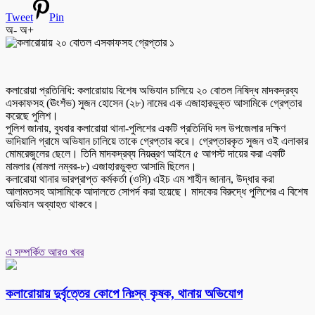
Tweet
Pin
অ-
অ+
কলারোয়া প্রতিনিধি: কলারোয়ায় বিশেষ অভিযান চালিয়ে ২০ বোতল নিষিদ্ধ মাদকদ্রব্য
এসকাফসহ (ঊংশঁভ) সুজন হোসেন (২৮) নামের এক এজাহারভুক্ত আসামিকে গ্রেপ্তার
করেছে পুলিশ।
পুলিশ জানায়, বুধবার কলারোয়া থানা-পুলিশের একটি প্রতিনিধি দল উপজেলার দক্ষিণ
ভাদিয়ালি গ্রামে অভিযান চালিয়ে তাকে গ্রেপ্তার করে। গ্রেপ্তারকৃত সুজন ওই এলাকার
মোমরেজুলের ছেলে। তিনি মাদকদ্রব্য নিয়ন্ত্রণ আইনে ৫ আগস্ট দায়ের করা একটি
মামলার (মামলা নম্বর-৮) এজাহারভুক্ত আসামি ছিলেন।
কলারোয়া থানার ভারপ্রাপ্ত কর্মকর্তা (ওসি) এইচ এম শাহীন জানান, উদ্ধার করা
আলামতসহ আসামিকে আদালতে সোপর্দ করা হয়েছে। মাদকের বিরুদ্ধে পুলিশের এ বিশেষ
অভিযান অব্যাহত থাকবে।
এ সম্পর্কিত আরও খবর
কলারোয়ায় দুর্বৃত্তের কোপে নিঃস্ব কৃষক, থানায় অভিযোগ