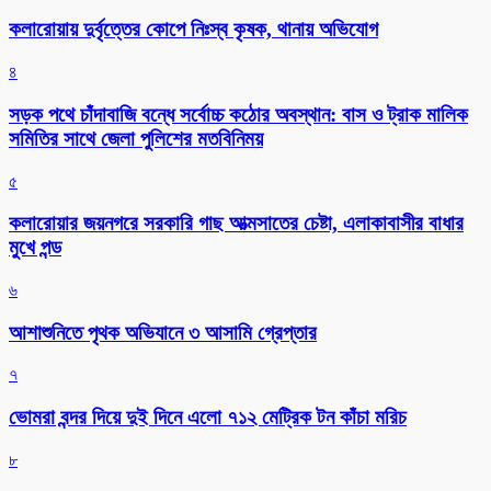
কলারোয়ায় দুর্বৃত্তের কোপে নিঃস্ব কৃষক, থানায় অভিযোগ
৪
সড়ক পথে চাঁদাবাজি বন্ধে সর্বোচ্চ কঠোর অবস্থান: বাস ও ট্রাক মালিক
সমিতির সাথে জেলা পুলিশের মতবিনিময়
৫
কলারোয়ার জয়নগরে সরকারি গাছ আত্মসাতের চেষ্টা, এলাকাবাসীর বাধার
মুখে পন্ড
৬
আশাশুনিতে পৃথক অভিযানে ৩ আসামি গ্রেপ্তার
৭
ভোমরা বন্দর দিয়ে দুই দিনে এলো ৭১২ মেট্রিক টন কাঁচা মরিচ
৮