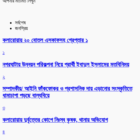
আপনার মতামত লিখুন
সর্বশেষ
জনপ্রিয়
কলারোয়ায় ২০ বোতল এসকাফসহ গ্রেপ্তার ১
১
নগরঘাটায় উন্নয়ন পরিকল্পনা নিয়ে প্রার্থী ইবাদুল ইসলামের মতবিনিময়
২
সম্পাদকীয়/ আইনি ফাঁকফোকর ও প্রশাসনিক দায় এড়ানোর সংস্কৃতিতে
ধামাচাপা পড়ছে বাল্যবিয়ে
৩
কলারোয়ায় দুর্বৃত্তের কোপে নিঃস্ব কৃষক, থানায় অভিযোগ
৪