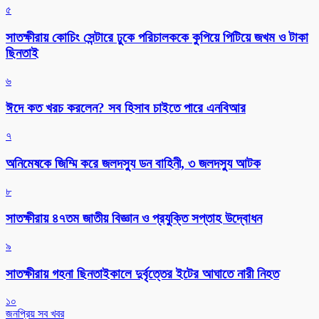
৫
সাতক্ষীরায় কোচিং সেন্টারে ঢুকে পরিচালককে কুপিয়ে পিটিয়ে জখম ও টাকা
ছিনতাই
৬
ঈদে কত খরচ করলেন? সব হিসাব চাইতে পারে এনবিআর
৭
অনিমেষকে জিম্মি করে জলদস্যু ডন বাহিনী, ৩ জলদস্যু আটক
৮
সাতক্ষীরায় ৪৭তম জাতীয় বিজ্ঞান ও প্রযুক্তি সপ্তাহ উদ্বোধন
৯
সাতক্ষীরায় গহনা ছিনতাইকালে দুর্বৃত্তের ইটের আঘাতে নারী নিহত
১০
জনপ্রিয় সব খবর