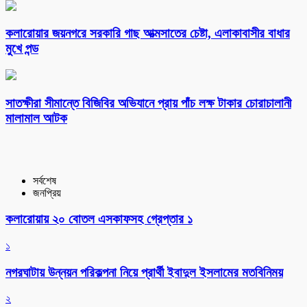
কলারোয়ার জয়নগরে সরকারি গাছ আত্মসাতের চেষ্টা, এলাকাবাসীর বাধার
মুখে পন্ড
সাতক্ষীরা সীমান্তে বিজিবির অভিযানে প্রায় পাঁচ লক্ষ টাকার চোরাচালানী
মালামাল আটক
সর্বশেষ
জনপ্রিয়
কলারোয়ায় ২০ বোতল এসকাফসহ গ্রেপ্তার ১
১
নগরঘাটায় উন্নয়ন পরিকল্পনা নিয়ে প্রার্থী ইবাদুল ইসলামের মতবিনিময়
২