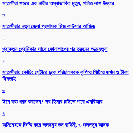
সাতক্ষীরা শহরে এক নারীর অস্বাভাবিক মৃত্যু, গলিত লাশ উদ্ধার
৩
সাতক্ষীরার নতুন জেলা প্রশাসক মিজ কাউসার আজিজ
৪
প্রাক্তন প্রেমিকার সাথে ফোনালাপের পর তরুনের আত্মহত্যা
৫
সাতক্ষীরায় কোচিং সেন্টারে ঢুকে পরিচালককে কুপিয়ে পিটিয়ে জখম ও টাকা
ছিনতাই
৬
ঈদে কত খরচ করলেন? সব হিসাব চাইতে পারে এনবিআর
৭
অনিমেষকে জিম্মি করে জলদস্যু ডন বাহিনী, ৩ জলদস্যু আটক