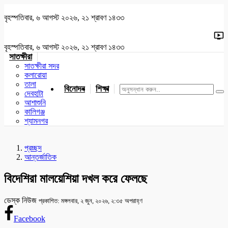
বৃহস্পতিবার, ৬ আগস্ট ২০২৬, ২১ শ্রাবণ ১৪৩৩
বৃহস্পতিবার, ৬ আগস্ট ২০২৬, ২১ শ্রাবণ ১৪৩৩
সাতক্ষীরা
সাতক্ষীরা সদর
কলারোয়া
তালা
বিনোদন
শিক্ষা
খেলাধুলা
জাতীয়
খুলনা
যশোর
দেবহাটা
আশাশুনি
কালিগঞ্জ
শ্যামনগর
প্রচ্ছদ
আন্তর্জাতিক
বিদেশিরা মালয়েশিয়া দখল করে ফেলছে
ডেস্ক নিউজ
প্রকাশিত: মঙ্গলবার, ২ জুন, ২০২৬, ২:৩৫ অপরাহ্ণ
Facebook