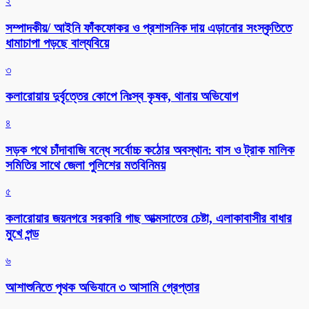
২
সম্পাদকীয়/ আইনি ফাঁকফোকর ও প্রশাসনিক দায় এড়ানোর সংস্কৃতিতে
ধামাচাপা পড়ছে বাল্যবিয়ে
৩
কলারোয়ায় দুর্বৃত্তের কোপে নিঃস্ব কৃষক, থানায় অভিযোগ
৪
সড়ক পথে চাঁদাবাজি বন্ধে সর্বোচ্চ কঠোর অবস্থান: বাস ও ট্রাক মালিক
সমিতির সাথে জেলা পুলিশের মতবিনিময়
৫
কলারোয়ার জয়নগরে সরকারি গাছ আত্মসাতের চেষ্টা, এলাকাবাসীর বাধার
মুখে পন্ড
৬
আশাশুনিতে পৃথক অভিযানে ৩ আসামি গ্রেপ্তার