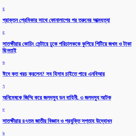
৪
প্রাক্তন প্রেমিকার সাথে ফোনালাপের পর তরুনের আত্মহত্যা
৫
সাতক্ষীরায় কোচিং সেন্টারে ঢুকে পরিচালককে কুপিয়ে পিটিয়ে জখম ও টাকা
ছিনতাই
৬
ঈদে কত খরচ করলেন? সব হিসাব চাইতে পারে এনবিআর
৭
অনিমেষকে জিম্মি করে জলদস্যু ডন বাহিনী, ৩ জলদস্যু আটক
৮
সাতক্ষীরায় ৪৭তম জাতীয় বিজ্ঞান ও প্রযুক্তি সপ্তাহ উদ্বোধন
৯