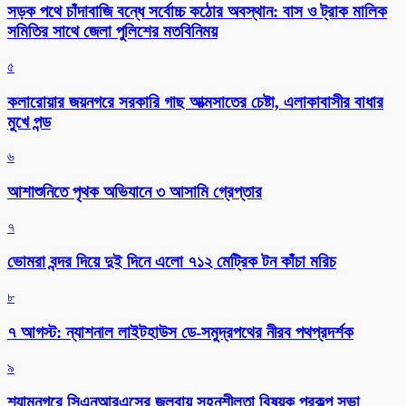
সড়ক পথে চাঁদাবাজি বন্ধে সর্বোচ্চ কঠোর অবস্থান: বাস ও ট্রাক মালিক
সমিতির সাথে জেলা পুলিশের মতবিনিময়
৫
কলারোয়ার জয়নগরে সরকারি গাছ আত্মসাতের চেষ্টা, এলাকাবাসীর বাধার
মুখে পন্ড
৬
আশাশুনিতে পৃথক অভিযানে ৩ আসামি গ্রেপ্তার
৭
ভোমরা বন্দর দিয়ে দুই দিনে এলো ৭১২ মেট্রিক টন কাঁচা মরিচ
৮
৭ আগস্ট: ন্যাশনাল লাইটহাউস ডে-সমুদ্রপথের নীরব পথপ্রদর্শক
৯
শ্যামনগরে সিএনআরএসের জলবায়ু সহনশীলতা বিষয়ক প্রকল্প সভা