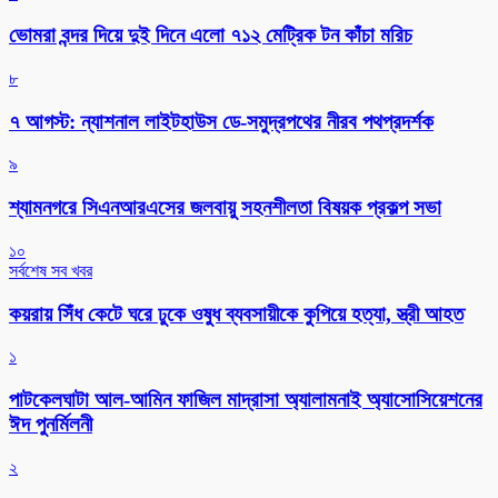
ভোমরা বন্দর দিয়ে দুই দিনে এলো ৭১২ মেট্রিক টন কাঁচা মরিচ
৮
৭ আগস্ট: ন্যাশনাল লাইটহাউস ডে-সমুদ্রপথের নীরব পথপ্রদর্শক
৯
শ্যামনগরে সিএনআরএসের জলবায়ু সহনশীলতা বিষয়ক প্রকল্প সভা
১০
সর্বশেষ সব খবর
কয়রায় সিঁধ কেটে ঘরে ঢুকে ওষুধ ব্যবসায়ীকে কুপিয়ে হত্যা, স্ত্রী আহত
১
পাটকেলঘাটা আল-আমিন ফাজিল মাদ্রাসা অ্যালামনাই অ্যাসোসিয়েশনের
ঈদ পুনর্মিলনী
২