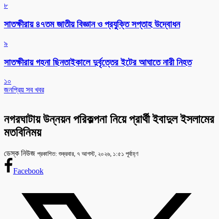
৮
সাতক্ষীরায় ৪৭তম জাতীয় বিজ্ঞান ও প্রযুক্তি সপ্তাহ উদ্বোধন
৯
সাতক্ষীরায় গহনা ছিনতাইকালে দুর্বৃত্তের ইটের আঘাতে নারী নিহত
১০
জনপ্রিয় সব খবর
নগরঘাটায় উন্নয়ন পরিকল্পনা নিয়ে প্রার্থী ইবাদুল ইসলামের
মতবিনিময়
ডেস্ক নিউজ
প্রকাশিত: শুক্রবার, ৭ আগস্ট, ২০২৬, ১:৫১ পূর্বাহ্ণ
Facebook