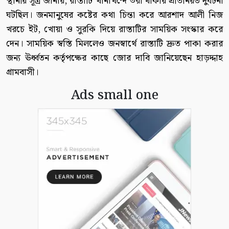
স্থানীয় সূত্র জানায়, রাস্তাটি খানাখন্দে ভরা থাকায় প্রতিনিয়ত দুর্ঘটনা
ঘটছিল। জনমানুষের কষ্টের কথা চিন্তা করে আরশাদ আলী নিজ
খরচে ইট, খোয়া ও সুরকি দিয়ে রাস্তাটির সাময়িক সংস্কার করে
দেন। সাময়িক স্বস্তি মিললেও জনস্বার্থে রাস্তাটি দ্রুত পাকা করার
জন্য ঊর্ধ্বতন কর্তৃপক্ষের কাছে জোর দাবি জানিয়েছেন হাড়দ্দাহ
গ্রামবাসী।
Ads small one