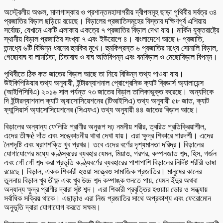
অস্ট্রেলীয় অঞ্চল, মাদাগাস্কার ও প্রশান্তমহাসাগরীয় দ্বীপসমূহ ছাড়া পৃথিবীর সর্বত্র ৩৪
প্রজাতির বিড়াল ছড়িয়ে রয়েছে। বিড়ালের প্রজাতিসমূহের বিস্তার দক্ষিণপূর্ব এশিয়ায়
সর্বোচ্চ, যেখানে একটি এলাকায় একত্রে ৭ প্রজাতির বিড়াল দেখা যায়। মার্কিন যুক্তরাষ্ট্রে
স্থানীয় বিড়াল প্রজাতির সংখ্যা ৭ এবং ইউরোপে ৪। বাংলাদেশে আছে ৮ প্রজাতি,
তন্মধ্যে ৬টি বিভিন্ন ধরনের হুমকির মুখে। হুমকিগ্রস্ত ৬ প্রজাতির মধ্যে সোনালি বিড়াল,
গেছোবাঘ বা লামচিতা, চিতাবাঘ ও বাঘ অতিবিপন্ন এবং বনবিড়াল ও মেছোবিড়াল বিপন্ন।
পৃথিবীতে ঠিক কত জাতের বিড়াল আছে তা নিয়ে বিভিন্ন তথ্য পাওয়া যায়।
উইকিপিডিয়ার তথ্য অনুযায়ী, ইন্টারন্যাশনাল প্রোগ্রেসিভ ক্যাট ব্রিডার্স অ্যালায়েন্স
(আইপিসিবিএ) ২০১৬ সাল পর্যন্ত ৭৩ জাতের বিড়াল তালিকাভুক্ত করেছে। অন্যদিকে
দি ইন্টারন্যাশনাল ক্যাট অ্যাসোসিয়েশনের (টিআইসিএ) তথ্য অনুযায়ী ৫৮ জাত, ক্যাট
ফ্যান্সিয়ার্স অ্যাসোসিয়েশনের (সিএফএ) তথ্য অনুযায়ী ৪৪ জাতের বিড়াল আছে।
বিড়ালের অন্যান্য ফেলিডি প্রাণীর অনুরূপ দঢ় নমনীয় শরীর, ত্বরিত প্রতিক্রিয়াশীল,
এদের তীক্ষè দাঁত এবং সঙ্কোচনীয় থাবা দেখা যায়। এরা ক্ষুদ্র শিকারে পারদর্শী। এদের
নৈশদৃষ্টি এবং ঘ্রাণশক্তি খুব প্রখর। তবে এদের বর্ণের দৃশ্যমানতা দরিদ্র। বিড়ালের
যোগাযোগের মধ্যে কণ্ঠস্বরের ব্যবহার যেমন, মিয়াও, গরগর, কম্পনজাত শব্দ, হিস, গর্জন
এবং গোঁ গোঁ শব্দ করা প্রভৃতি কণ্ঠ্যবর্ণের ব্যবহারের পাশাপাশি বিড়ালের নির্দিষ্ট শরীরী ভাষা
রয়েছে। বিড়াল, একক শিকারী হওয়া সত্ত্বেও সামাজিক প্রজাতির। মানুষের কানের
তুলনায় বিড়াল খুব তীক্ষ্ণ এবং খুব উচ্চ শব্দ কম্পাঙ্ক শুনতে পায়, যেমন ইঁদুর অথবা
অন্যান্য ক্ষুদ্র প্রাণীর দ্বারা সৃষ্ট শব্দ। এরা শিকারী প্রবৃত্তির হওয়ায় ভোর ও সন্ধ্যায়
সর্বাধিক সক্রিয় থাকে। এছাড়াও এরা নিজ প্রজাতির সাথে অপ্রকাশ্য এবং ফেরোমোন
অনুভূতি দ্বারা যোগাযোগ করতে সক্ষম।