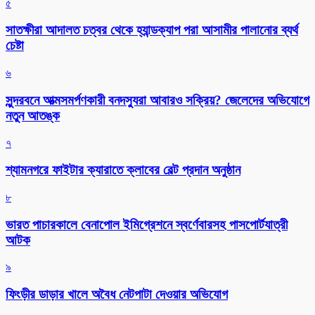
৫
সাতক্ষীরা আদালত চত্বর থেকে হ্যান্ডক্যাপ পরা আসামীর পালানোর ব্যর্থ
চেষ্টা
৬
সুন্দরবনে আত্মসমর্পণকারী বনদস্যুরা আবারও সক্রিয়? জেলেদের অভিযোগে
নতুন আতঙ্ক
৭
শ্যামনগরে ফাইটার ক্যারাতে ক্লাবের বেল্ট প্রদান অনুষ্ঠান
৮
ভারত পাচারকালে বেনাপোল ইমিগ্রেশনে স্বর্ণেবারসহ পাসপোর্টযাত্রী
আটক
৯
ফিংড়ীর ডাড়ার খালে অবৈধ নেটপাটা দেওয়ার অভিযোগ