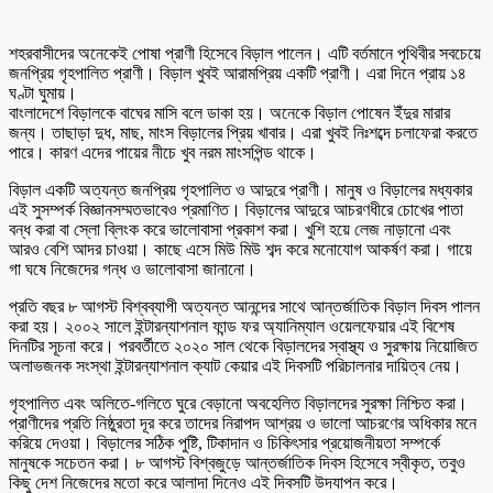
শহরবাসীদের অনেকেই পোষা প্রাণী হিসেবে বিড়াল পালেন। এটি বর্তমানে পৃথিবীর সবচেয়ে
জনপ্রিয় গৃহপালিত প্রাণী। বিড়াল খুবই আরামপ্রিয় একটি প্রাণী। এরা দিনে প্রায় ১৪
ঘণ্টা ঘুমায়।
বাংলাদেশে বিড়ালকে বাঘের মাসি বলে ডাকা হয়। অনেকে বিড়াল পোষেন ইঁদুর মারার
জন্য। তাছাড়া দুধ, মাছ, মাংস বিড়ালের প্রিয় খাবার। এরা খুবই নিঃশব্দে চলাফেরা করতে
পারে। কারণ এদের পায়ের নীচে খুব নরম মাংসপিন্ড থাকে।
বিড়াল একটি অত্যন্ত জনপ্রিয় গৃহপালিত ও আদুরে প্রাণী। মানুষ ও বিড়ালের মধ্যকার
এই সুসম্পর্ক বিজ্ঞানসম্মতভাবেও প্রমাণিত। বিড়ালের আদুরে আচরণধীরে চোখের পাতা
বন্ধ করা বা স্লো ব্লিংক করে ভালোবাসা প্রকাশ করা। খুশি হয়ে লেজ নাড়ানো এবং
আরও বেশি আদর চাওয়া। কাছে এসে মিউ মিউ শব্দ করে মনোযোগ আকর্ষণ করা। গায়ে
গা ঘষে নিজেদের গন্ধ ও ভালোবাসা জানানো।
প্রতি বছর ৮ আগস্ট বিশ্বব্যাপী অত্যন্ত আনন্দের সাথে আন্তর্জাতিক বিড়াল দিবস পালন
করা হয়। ২০০২ সালে ইন্টারন্যাশনাল ফান্ড ফর অ্যানিম্যাল ওয়েলফেয়ার এই বিশেষ
দিনটির সূচনা করে। পরবর্তীতে ২০২০ সাল থেকে বিড়ালদের স্বাস্থ্য ও সুরক্ষায় নিয়োজিত
অলাভজনক সংস্থা ইন্টারন্যাশনাল ক্যাট কেয়ার এই দিবসটি পরিচালনার দায়িত্ব নেয়।
গৃহপালিত এবং অলিতে-গলিতে ঘুরে বেড়ানো অবহেলিত বিড়ালদের সুরক্ষা নিশ্চিত করা।
প্রাণীদের প্রতি নিষ্ঠুরতা দূর করে তাদের নিরাপদ আশ্রয় ও ভালো আচরণের অধিকার মনে
করিয়ে দেওয়া। বিড়ালের সঠিক পুষ্টি, টিকাদান ও চিকিৎসার প্রয়োজনীয়তা সম্পর্কে
মানুষকে সচেতন করা। ৮ আগস্ট বিশ্বজুড়ে আন্তর্জাতিক দিবস হিসেবে স্বীকৃত, তবুও
কিছু দেশ নিজেদের মতো করে আলাদা দিনেও এই দিবসটি উদযাপন করে।