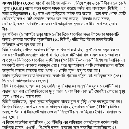
এসএম বিপ্লব হোসেন:
সাতক্ষীরায় বিশেষ অভিযান চালিয়ে প্রায় ৬ কোটি টাকার ১২ কেজি
‘কুশ’ (Kush) নামের নতুন ধরনের মাদক জব্দ করেছে বর্ডার গার্ড বাংলাদেশ (বিজিবি)। এ
সময় তারিকুজ্জামান (২৪) নামে এক ব্যক্তিকে আটক করা হয়েছে। তার কাছ থেকে একটি
মোটরসাইকেল ও দুটি মোবাইল ফোনও জব্দ করা হয়েছে। উদ্ধার হওয়া মাদক,
মোটরসাইকেল ও মোবাইল ফোনের মোট আনুমানিক মূল্য ৬ কোটি ৩ লাখ ৫২ হাজার
টাকা।
বৃহস্পতিবার (৬ আগস্ট) দুপুর সাড়ে ১২টার দিকে সাতক্ষীরা সদর উপজেলার মাধবকাঠি
বাজার এলাকায় সাতক্ষীরা ব্যাটালিয়ন (৩৩ বিজিবি) পরিচালিত বিশেষ মাদকবিরোধী
অভিযানে এসব জব্দ করা হয়।
বিজিবি জানায়, গোপন সংবাদের ভিত্তিতে খবর পাওয়া যায়, ‘কুশ’ নামের নতুন ধরনের
মাদক মোটরসাইকেলযোগে সাতক্ষীরা শহর থেকে ঝাউডাঙ্গা বাজার এলাকায় নেওয়া হবে।
এ তথ্যের ভিত্তিতে সাতক্ষীরা ব্যাটালিয়ন (৩৩ বিজিবি)-এর একটি বিশেষ আভিযানিক দল
মাধবকাঠি বাজার এলাকায় অবস্থান নেয়। পরে সন্দেহভাজন একটি মোটরসাইকেল থামিয়ে
তল্লাশি চালালে চালকের কাছ থেকে ১২ কেজি ‘কুশ’ উদ্ধার করা হয়।
আটক ব্যক্তি কলারোয়া উপজেলার কেড়াগাছি গ্রামের বাসিন্দা মো. তারিকুজ্জামান (২৪)।
তিনি মো. ওহিদুজ্জামানের ছেলে।
বিজিবির তথ্যমতে, জব্দ করা ১২ কেজি ‘কুশ’ মাদকের আনুমানিক মূল্য ৬ কোটি টাকা।
এছাড়া জব্দ করা মোটরসাইকেলের মূল্য প্রায় ২ লাখ টাকা এবং দুটি মোবাইল ফোনের মূল্য
প্রায় ১ লাখ ৫২ হাজার টাকা।
বিজিবি জানিয়েছে, ‘কুশ’ মূলত মারিজুয়ানা গাছের ফুল বা কুঁড়ি থেকে প্রস্তুত করা হয়।
বিশ্বের বিভিন্ন দেশে এর সঙ্গে অতিরিক্ত টেট্রাহাইড্রোক্যানাবিনল (THC) মিশিয়ে
তরল, পাউডার বা ট্যাবলেট আকারেও এটি সিনথেটিক মাদক হিসেবে তৈরি ও বাজারজাত
করা হচ্ছে।
এ বিষয়ে সাতক্ষীরা ব্যাটালিয়ন (৩৩ বিজিবি)-এর অধিনায়ক লেফটেন্যান্ট কর্নেল কাজী
আশিকুর রহমান, ওএসপি, পিএসসি বলেন, ভারতের সঙ্গে সাতক্ষীরা ব্যাটালিয়নের ৫৪