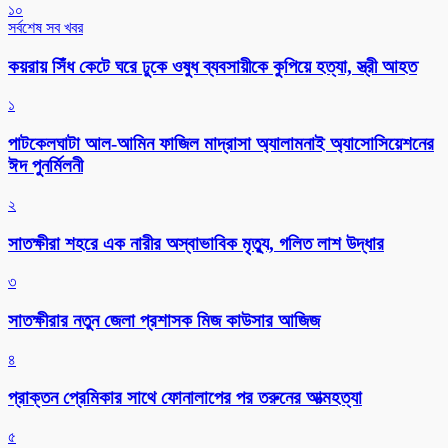
১০
সর্বশেষ সব খবর
কয়রায় সিঁধ কেটে ঘরে ঢুকে ওষুধ ব্যবসায়ীকে কুপিয়ে হত্যা, স্ত্রী আহত
১
পাটকেলঘাটা আল-আমিন ফাজিল মাদ্রাসা অ্যালামনাই অ্যাসোসিয়েশনের
ঈদ পুনর্মিলনী
২
সাতক্ষীরা শহরে এক নারীর অস্বাভাবিক মৃত্যু, গলিত লাশ উদ্ধার
৩
সাতক্ষীরার নতুন জেলা প্রশাসক মিজ কাউসার আজিজ
৪
প্রাক্তন প্রেমিকার সাথে ফোনালাপের পর তরুনের আত্মহত্যা
৫