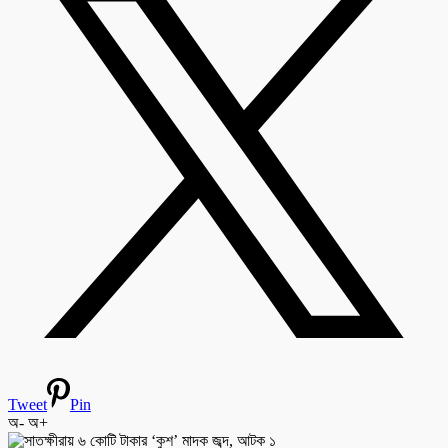
Tweet
Pin
অ-
অ+