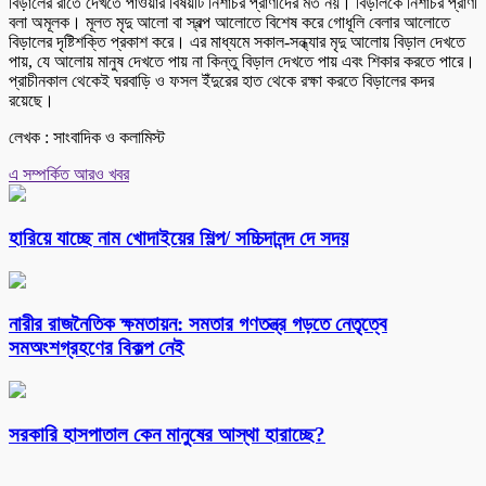
বিড়ালের রাতে দেখতে পাওয়ার বিষয়টি নিশাচর প্রাণীদের মত নয়। বিড়ালকে নিশাচর প্রাণী
বলা অমূলক। মূলত মৃদু আলো বা স্বল্প আলোতে বিশেষ করে গোধূলি বেলার আলোতে
বিড়ালের দৃষ্টিশক্তি প্রকাশ করে। এর মাধ্যমে সকাল-সন্ধ্যার মৃদু আলোয় বিড়াল দেখতে
পায়, যে আলোয় মানুষ দেখতে পায় না কিন্তু বিড়াল দেখতে পায় এবং শিকার করতে পারে।
প্রাচীনকাল থেকেই ঘরবাড়ি ও ফসল ইঁদুরের হাত থেকে রক্ষা করতে বিড়ালের কদর
রয়েছে।
লেখক : সাংবাদিক ও কলামিস্ট
এ সম্পর্কিত আরও খবর
হারিয়ে যাচ্ছে নাম খোদাইয়ের শিল্প/ সচ্চিদানন্দ দে সদয়
নারীর রাজনৈতিক ক্ষমতায়ন: সমতার গণতন্ত্র গড়তে নেতৃত্বে
সমঅংশগ্রহণের বিকল্প নেই
সরকারি হাসপাতাল কেন মানুষের আস্থা হারাচ্ছে?