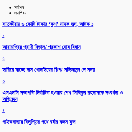
সর্বশেষ
জনপ্রিয়
সাতক্ষীরায় ৬ কোটি টাকার ‘কুশ’ মাদক জব্দ, আটক ১
১
আরামপ্রিয় প্রাণী বিড়াল/ প্রকাশ ঘোষ বিধান
২
হারিয়ে যাচ্ছে নাম খোদাইয়ের শিল্প/ সচ্চিদানন্দ দে সদয়
৩
এসএমসি সভাপতি নির্বাচিত হওয়ায় শেখ সিদ্দিকুর রহমানকে সংবর্ধনা ও
অভিনন্দন
৪
পাইকগাছায় বিলুপ্তির পথে বর্ষার কদম ফুল