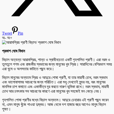
Tweet
Pin
অ-
অ+
প্রকাশ ঘোষ বিধান
বিড়াল অত্যন্ত আরামপ্রিয়, শান্ত ও স্বাধীনচেতা একটি গৃহপালিত প্রাণী। এরা নরম ও
তুলতুলে পশম এবং রাজকীয় স্বভাবের জন্য মানুষের খুব প্রিয়। সারাদিনের বেশিরভাগ সময়
এরা ঘুমে ও অলসতায় কাটাতে পছন্দ করে।
বিড়াল মানুষের অন্যতম প্রিয় ও আদুরে পোষা প্রাণী, যা তার মায়াবী চোখ, নরম স্বভাব
এবং ভালোবাসাময় আচরণের জন্য পরিচিত। এরা শুধু দেখতেই সুন্দর নয়, বরং মানুষের
মানসিক চাপ কমাতে এবং একাকীত্ব দূর করতে দারুণ ভূমিকা রাখে। নরম স্বভাব, মায়াবী
চোখ আর চমৎকার সব আচরণের কারণে এরা মানুষের খুব সহজেই মন কেড়ে নেয়।
গৃহপালিত পোষা প্রাণীর মধ্যে বিড়াল অন্যতম। আদুরে চেহারার এই প্রাণী পছন্দ করেন
না, এমন মানুষ খুঁজে পাওয়া দুষ্কর। আজ থেকে দশ হাজার বছর আগেও মানুষ বিড়াল
পুষত।