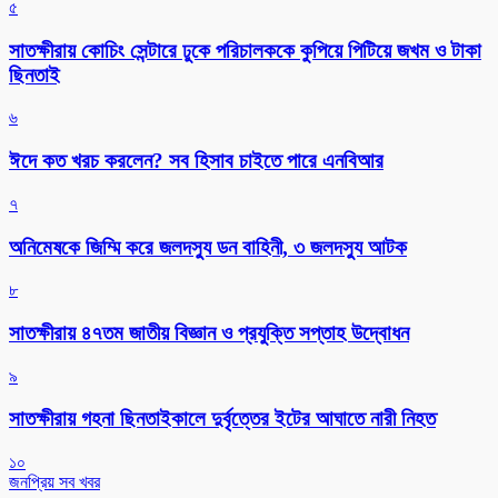
৫
সাতক্ষীরায় কোচিং সেন্টারে ঢুকে পরিচালককে কুপিয়ে পিটিয়ে জখম ও টাকা
ছিনতাই
৬
ঈদে কত খরচ করলেন? সব হিসাব চাইতে পারে এনবিআর
৭
অনিমেষকে জিম্মি করে জলদস্যু ডন বাহিনী, ৩ জলদস্যু আটক
৮
সাতক্ষীরায় ৪৭তম জাতীয় বিজ্ঞান ও প্রযুক্তি সপ্তাহ উদ্বোধন
৯
সাতক্ষীরায় গহনা ছিনতাইকালে দুর্বৃত্তের ইটের আঘাতে নারী নিহত
১০
জনপ্রিয় সব খবর