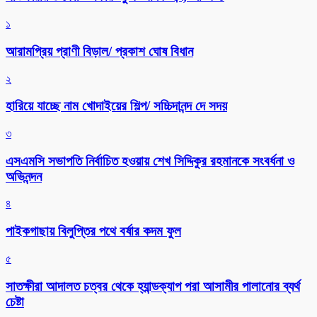
১
আরামপ্রিয় প্রাণী বিড়াল/ প্রকাশ ঘোষ বিধান
২
হারিয়ে যাচ্ছে নাম খোদাইয়ের শিল্প/ সচ্চিদানন্দ দে সদয়
৩
এসএমসি সভাপতি নির্বাচিত হওয়ায় শেখ সিদ্দিকুর রহমানকে সংবর্ধনা ও
অভিনন্দন
৪
পাইকগাছায় বিলুপ্তির পথে বর্ষার কদম ফুল
৫
সাতক্ষীরা আদালত চত্বর থেকে হ্যান্ডক্যাপ পরা আসামীর পালানোর ব্যর্থ
চেষ্টা