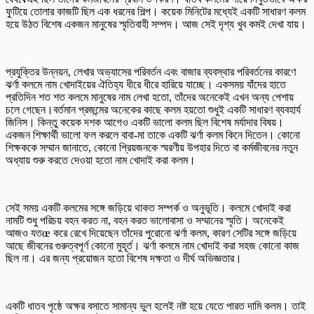
ফুটিয়ে তোলার কাজটি ছিল এক ধরনের শিল্প। কয়েক মিনিটের মধ্যেই একটি সাধারণ কলম
হয়ে উঠত বিশেষ একজন মানুষের স্মৃতিবাহী সম্পদ। আজ সেই দৃশ্য খুব কমই দেখা যায়।
প্রযুক্তির উন্নয়ন, লেখার অভ্যাসের পরিবর্তন এবং বাজার ব্যবস্থার পরিবর্তনের কারণে
ঝর্ণা কলমে নাম খোদাইয়ের ঐতিহ্য ধীরে ধীরে হারিয়ে যাচ্ছে। একসময় যাঁদের হাতে
প্রতিদিন শত শত কলমে মানুষের নাম লেখা হতো, তাঁদের অনেকেই এখন অন্য পেশায়
চলে গেছেন।বর্তমান প্রজন্মের অনেকের কাছে কলম হয়তো শুধুই একটি সাধারণ ব্যবহার্য
জিনিস। কিন্তু কয়েক দশক আগেও একটি ভালো কলম ছিল বিশেষ মর্যাদার বিষয়।
একজন শিক্ষার্থী ভালো ফল করলে বাবা-মা তাকে একটি ঝর্ণা কলম কিনে দিতেন। কোনো
শিক্ষককে সম্মান জানাতে, কোনো প্রিয়জনকে স্মরণীয় উপহার দিতে বা কর্মজীবনের নতুন
অধ্যায় শুরু করতে দেওয়া হতো নাম খোদাই করা কলম।
সেই সময় একটি কলমের সঙ্গে জড়িয়ে থাকত সম্পর্ক ও অনুভূতি। কলমে খোদাই করা
নামটি শুধু পরিচয় বহন করত না, বহন করত ভালোবাসা ও সম্মানের স্মৃতি। অনেকেই
আজও যতœ করে রেখে দিয়েছেন তাঁদের পুরোনো ঝর্ণা কলম, কারণ সেটির সঙ্গে জড়িয়ে
আছে জীবনের গুরুত্বপূর্ণ কোনো মুহূর্ত। ঝর্ণা কলমে নাম খোদাই করা সহজ কোনো কাজ
ছিল না। এর জন্য প্রয়োজন হতো বিশেষ দক্ষতা ও দীর্ঘ অভিজ্ঞতার।
একটি ধাতব পৃষ্ঠে অক্ষর বসাতে সামান্য ভুল হলেই নষ্ট হয়ে যেতে পারত দামি কলম। তাই