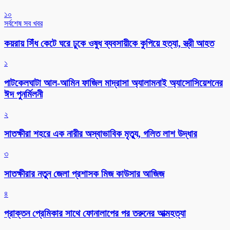
১০
সর্বশেষ সব খবর
কয়রায় সিঁধ কেটে ঘরে ঢুকে ওষুধ ব্যবসায়ীকে কুপিয়ে হত্যা, স্ত্রী আহত
১
পাটকেলঘাটা আল-আমিন ফাজিল মাদ্রাসা অ্যালামনাই অ্যাসোসিয়েশনের
ঈদ পুনর্মিলনী
২
সাতক্ষীরা শহরে এক নারীর অস্বাভাবিক মৃত্যু, গলিত লাশ উদ্ধার
৩
সাতক্ষীরার নতুন জেলা প্রশাসক মিজ কাউসার আজিজ
৪
প্রাক্তন প্রেমিকার সাথে ফোনালাপের পর তরুনের আত্মহত্যা