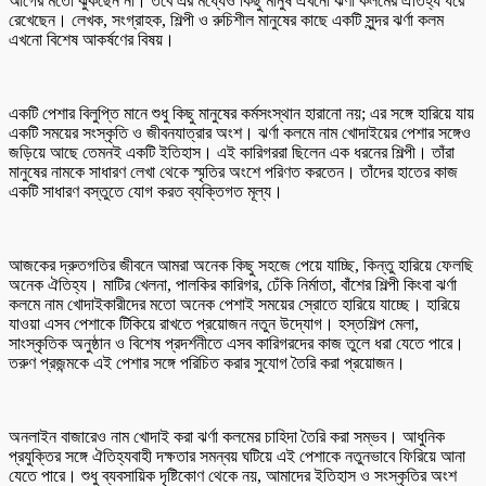
আগের মতো ঝুঁকছেন না। তবে এর মধ্যেও কিছু মানুষ এখনো ঝর্ণা কলমের ঐতিহ্য ধরে
রেখেছেন। লেখক, সংগ্রাহক, শিল্পী ও রুচিশীল মানুষের কাছে একটি সুন্দর ঝর্ণা কলম
এখনো বিশেষ আকর্ষণের বিষয়।
একটি পেশার বিলুপ্তি মানে শুধু কিছু মানুষের কর্মসংস্থান হারানো নয়; এর সঙ্গে হারিয়ে যায়
একটি সময়ের সংস্কৃতি ও জীবনযাত্রার অংশ। ঝর্ণা কলমে নাম খোদাইয়ের পেশার সঙ্গেও
জড়িয়ে আছে তেমনই একটি ইতিহাস। এই কারিগররা ছিলেন এক ধরনের শিল্পী। তাঁরা
মানুষের নামকে সাধারণ লেখা থেকে স্মৃতির অংশে পরিণত করতেন। তাঁদের হাতের কাজ
একটি সাধারণ বস্তুতে যোগ করত ব্যক্তিগত মূল্য।
আজকের দ্রুতগতির জীবনে আমরা অনেক কিছু সহজে পেয়ে যাচ্ছি, কিন্তু হারিয়ে ফেলছি
অনেক ঐতিহ্য। মাটির খেলনা, পালকির কারিগর, ঢেঁকি নির্মাতা, বাঁশের শিল্পী কিংবা ঝর্ণা
কলমে নাম খোদাইকারীদের মতো অনেক পেশাই সময়ের স্রোতে হারিয়ে যাচ্ছে। হারিয়ে
যাওয়া এসব পেশাকে টিকিয়ে রাখতে প্রয়োজন নতুন উদ্যোগ। হস্তশিল্প মেলা,
সাংস্কৃতিক অনুষ্ঠান ও বিশেষ প্রদর্শনীতে এসব কারিগরদের কাজ তুলে ধরা যেতে পারে।
তরুণ প্রজন্মকে এই পেশার সঙ্গে পরিচিত করার সুযোগ তৈরি করা প্রয়োজন।
অনলাইন বাজারেও নাম খোদাই করা ঝর্ণা কলমের চাহিদা তৈরি করা সম্ভব। আধুনিক
প্রযুক্তির সঙ্গে ঐতিহ্যবাহী দক্ষতার সমন্বয় ঘটিয়ে এই পেশাকে নতুনভাবে ফিরিয়ে আনা
যেতে পারে। শুধু ব্যবসায়িক দৃষ্টিকোণ থেকে নয়, আমাদের ইতিহাস ও সংস্কৃতির অংশ