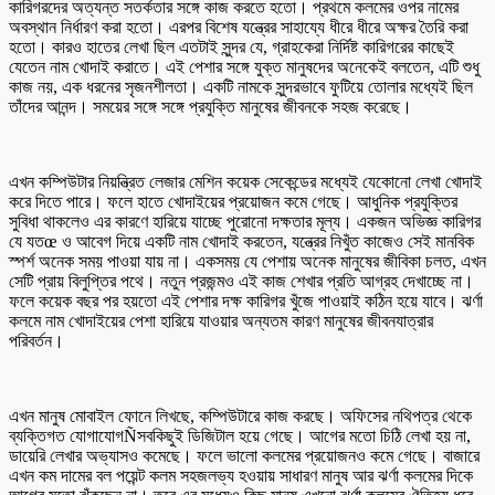
কারিগরদের অত্যন্ত সতর্কতার সঙ্গে কাজ করতে হতো। প্রথমে কলমের ওপর নামের
অবস্থান নির্ধারণ করা হতো। এরপর বিশেষ যন্ত্রের সাহায্যে ধীরে ধীরে অক্ষর তৈরি করা
হতো। কারও হাতের লেখা ছিল এতটাই সুন্দর যে, গ্রাহকেরা নির্দিষ্ট কারিগরের কাছেই
যেতেন নাম খোদাই করাতে। এই পেশার সঙ্গে যুক্ত মানুষদের অনেকেই বলতেন, এটি শুধু
কাজ নয়, এক ধরনের সৃজনশীলতা। একটি নামকে সুন্দরভাবে ফুটিয়ে তোলার মধ্যেই ছিল
তাঁদের আনন্দ। সময়ের সঙ্গে সঙ্গে প্রযুক্তি মানুষের জীবনকে সহজ করেছে।
এখন কম্পিউটার নিয়ন্ত্রিত লেজার মেশিন কয়েক সেকেন্ডের মধ্যেই যেকোনো লেখা খোদাই
করে দিতে পারে। ফলে হাতে খোদাইয়ের প্রয়োজন কমে গেছে। আধুনিক প্রযুক্তির
সুবিধা থাকলেও এর কারণে হারিয়ে যাচ্ছে পুরোনো দক্ষতার মূল্য। একজন অভিজ্ঞ কারিগর
যে যতœ ও আবেগ দিয়ে একটি নাম খোদাই করতেন, যন্ত্রের নিখুঁত কাজেও সেই মানবিক
স্পর্শ অনেক সময় পাওয়া যায় না। একসময় যে পেশায় অনেক মানুষের জীবিকা চলত, এখন
সেটি প্রায় বিলুপ্তির পথে। নতুন প্রজন্মও এই কাজ শেখার প্রতি আগ্রহ দেখাচ্ছে না।
ফলে কয়েক বছর পর হয়তো এই পেশার দক্ষ কারিগর খুঁজে পাওয়াই কঠিন হয়ে যাবে। ঝর্ণা
কলমে নাম খোদাইয়ের পেশা হারিয়ে যাওয়ার অন্যতম কারণ মানুষের জীবনযাত্রার
পরিবর্তন।
এখন মানুষ মোবাইল ফোনে লিখছে, কম্পিউটারে কাজ করছে। অফিসের নথিপত্র থেকে
ব্যক্তিগত যোগাযোগÑসবকিছুই ডিজিটাল হয়ে গেছে। আগের মতো চিঠি লেখা হয় না,
ডায়েরি লেখার অভ্যাসও কমেছে। ফলে ভালো কলমের প্রয়োজনও কমে গেছে। বাজারে
এখন কম দামের বল পয়েন্ট কলম সহজলভ্য হওয়ায় সাধারণ মানুষ আর ঝর্ণা কলমের দিকে