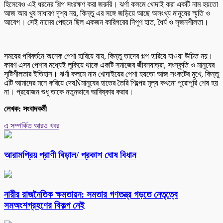
হিসেবেও এই ধরনের শিল্প সংরক্ষণ করা জরুরি। ঝর্ণা কলমে খোদাই করা একটি নাম হয়তো
আজ আর খুব সাধারণ দৃশ্য নয়, কিন্তু এর সঙ্গে জড়িয়ে আছে অসংখ্য মানুষের স্মৃতি ও
আবেগ। সেই নামের পেছনে ছিল একজন কারিগরের নিপুণ হাত, ধৈর্য ও সৃজনশীলতা।
সময়ের পরিবর্তনে অনেক পেশা হারিয়ে যায়, কিন্তু তাদের গল্প হারিয়ে যাওয়া উচিত নয়।
কারণ এসব পেশার মধ্যেই লুকিয়ে থাকে একটি সমাজের জীবনযাত্রা, সংস্কৃতি ও মানুষের
সৃষ্টিশীলতার ইতিহাস। ঝর্ণা কলমে নাম খোদাইয়ের পেশা হয়তো আজ সংকটের মুখে, কিন্তু
এটি আমাদের মনে করিয়ে দেয়Ñমানুষের হাতের তৈরি শিল্পের মূল্য কখনো পুরোপুরি শেষ হয়
না। প্রয়োজন শুধু তাকে নতুনভাবে আবিষ্কার করার।
লেখক: সংবাদকর্মী
এ সম্পর্কিত আরও খবর
আরামপ্রিয় প্রাণী বিড়াল/ প্রকাশ ঘোষ বিধান
নারীর রাজনৈতিক ক্ষমতায়ন: সমতার গণতন্ত্র গড়তে নেতৃত্বে
সমঅংশগ্রহণের বিকল্প নেই