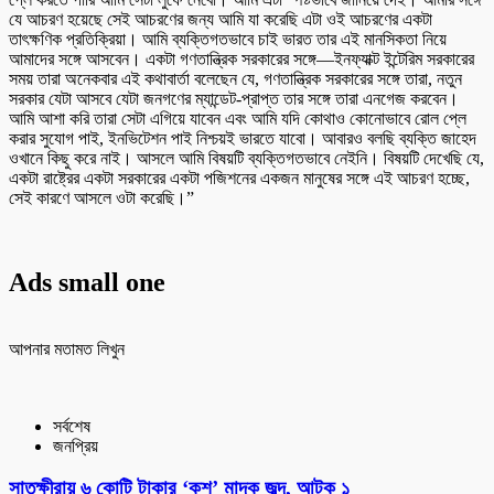
যে আচরণ হয়েছে সেই আচরণের জন্য আমি যা করেছি এটা ওই আচরণের একটা
তাৎক্ষণিক প্রতিক্রিয়া। আমি ব্যক্তিগতভাবে চাই ভারত তার এই মানসিকতা নিয়ে
আমাদের সঙ্গে আসবেন। একটা গণতান্ত্রিক সরকারের সঙ্গে—ইনফ্যাক্ট ইন্টেরিম সরকারের
সময় তারা অনেকবার এই কথাবার্তা বলেছেন যে, গণতান্ত্রিক সরকারের সঙ্গে তারা, নতুন
সরকার যেটা আসবে যেটা জনগণের ম্যান্ডেট-প্রাপ্ত তার সঙ্গে তারা এনগেজ করবেন।
আমি আশা করি তারা সেটা এগিয়ে যাবেন এবং আমি যদি কোথাও কোনোভাবে রোল প্লে
করার সুযোগ পাই, ইনভিটেশন পাই নিশ্চয়ই ভারতে যাবো। আবারও বলছি ব্যক্তি জাহেদ
ওখানে কিছু করে নাই। আসলে আমি বিষয়টি ব্যক্তিগতভাবে নেইনি। বিষয়টি দেখেছি যে,
একটা রাষ্ট্রের একটা সরকারের একটা পজিশনের একজন মানুষের সঙ্গে এই আচরণ হচ্ছে,
সেই কারণে আসলে ওটা করেছি।”
Ads small one
আপনার মতামত লিখুন
সর্বশেষ
জনপ্রিয়
সাতক্ষীরায় ৬ কোটি টাকার ‘কুশ’ মাদক জব্দ, আটক ১