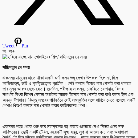
Tweet
Pin
অ-
অ+
সচ্চিদানন্দ দে সদয়
একসময় মানুষের হাতে থাকা একটি ঝর্ণা কলম শুধু লেখার উপকরণ ছিল না, ছিল
আভিজাত্য, রুচি ও ব্যক্তিত্বের প্রতীক। সেই কলমে নিজের নাম খোদাই করা থাকলে
তার মূল্য আরও বেড়ে যেত। জন্মদিন, পরীক্ষায় সাফল্য, চাকরিতে যোগদান, বিদায়
সংবর্ধনা কিংবা বিশেষ কোনো অর্জনের স্মারক হিসেবে নাম খোদাই করা ঝর্ণা কলম ছিল এক
অনন্য উপহার। কিন্তু সময়ের পরিবর্তনে সেই সংস্কৃতির সঙ্গে হারিয়ে যেতে বসেছে একটি
পেশাওÑঝর্ণা কলমে নাম খোদাই করার কারিগরদের পেশা।
একসময় শহর থেকে শুরু করে মফস্বলের বড় বাজার গুলোতে দেখা মিলত এসব দক্ষ
কারিগরের। ছোট্ট একটি টেবিল, কয়েকটি সূক্ষ্ম যন্ত্র, লুপ বা আতস কাচ এবং অসাধারণ
ধৈর্যÑএই ছিল তাঁদের কর্মজীবনের প্রধান উপকরণ। ধাতব কলমের গায়ে নিখুঁতভাবে অক্ষর