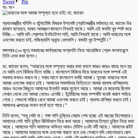
Tweet
Pin
অ-
অ+
প্রধানমন্ত্রীর পলিসি ও স্ট্র্যাটেজি বিষয়ক উপদেষ্টা (প্রতিমন্ত্রীর মর্যাদায়) ডা. জাহেদ উর
রহমান বলেছেন, ভারত আমন্ত্রণ জানালে নিশ্চয়ই যাবো। আমি এই কথাটা খুব স্পষ্ট করে
দিচ্ছি— আমি যদি প্রোপার ইনভিটেশন পাই, আমি নিশ্চয়ই যাবো। আমি ভারতের সঙ্গে
এনগেজ করতে চাই, লজিক্যালি অ্যান্ড রেশনালি। কথাটা খুব ইম্পর্টেন্ট।”
মঙ্গলবার (১৬ জুন) সরকারের কার্যক্রমের অগ্রগতি নিয়ে আয়োজিত প্রেস কনফারেন্সে
তিনি এসব কথা বলেন।
ডা. জাহেদ বলেন, “ভারতের সঙ্গে সম্পৃক্ত করার কথা বললে কারও কারও কাছে মনে হয়
যে আমি দেশ বিকিয়ে দিতে যাচ্ছি। বাংলাদেশ বিকিয়ে দিয়ে ভারতের সঙ্গে সম্পর্ক এই
সরকার কখনও করবে না। সবার আগে বাংলাদেশ বলছি আমরা। সুতরাং ভারতের সঙ্গে
আমরা এনগেজ করতে চাই। আমাদের সমমর্যাদার ভিত্তিতে আমরা ব্যবসা-বাণিজ্যসহ
আরও অনেক কিছুতে আমাদের উন্নতি করার সুযোগ আছে। আমরা যে জায়গায় ছিলাম
সেখান থেকে তো আমরা নেমেও এসেছি। ইন্টেরিমের সময় সম্পর্কটা যথেষ্ট খারাপ পর্যায়ে
গেছে। সেগুলো সরিয়ে রেখে আমরা এনগেজ করতে চাই। ব্যবসা-বাণিজ্য করতে চাই।
আমাদের এক্সচেঞ্জ নানান ফর্মে হতে পারে।”
তিনি বলেন, “শুধু সেটা না। গঙ্গা পানি চুক্তির মেয়াদ শেষ হচ্ছে এই বছরের ডিসেম্বরে।
আমাদের সেই পানি চুক্তি রিনিউয়াল নিয়ে কথা আছে। আমাদের তিস্তা চুক্তি নিয়ে কথা
আছে। আমাদের পানি আমাদের অভিন্ন আরও টোটাল ৫৩টা নদী আছে। আমাদের রাইট
আছে। আমাদের ভারতের সঙ্গে এনগেজ করতে হবে এবং সেখানে যদি কোনোভাবে রোল
প্লে করতে পারি আমি সেটা লুফে নেবো। আমি এটা স্পষ্টভাবে জানিয়ে দেই। আমার সঙ্গে