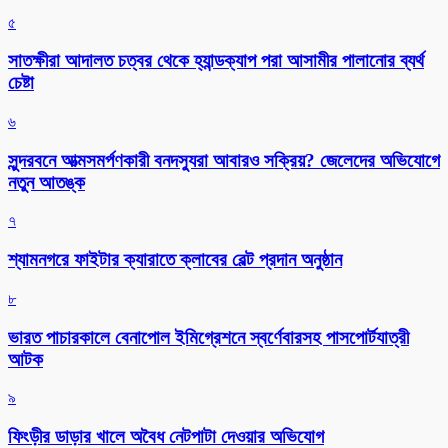
৫
সাতক্ষীরা আদালত চত্বর থেকে হ্যান্ডক্যাপ পরা আসামীর পালানোর ব্যর্থ
চেষ্টা
৬
সুন্দরবনে আত্মসমর্পণকারী বনদস্যুরা আবারও সক্রিয়? জেলেদের অভিযোগে
নতুন আতঙ্ক
৭
শ্যামনগরে ফাইটার ক্যারাতে ক্লাবের বেল্ট প্রদান অনুষ্ঠান
৮
ভারত পাচারকালে বেনাপোল ইমিগ্রেশনে স্বর্ণেবারসহ পাসপোর্টযাত্রী
আটক
৯
ফিংড়ীর ডাড়ার খালে অবৈধ নেটপাটা দেওয়ার অভিযোগ