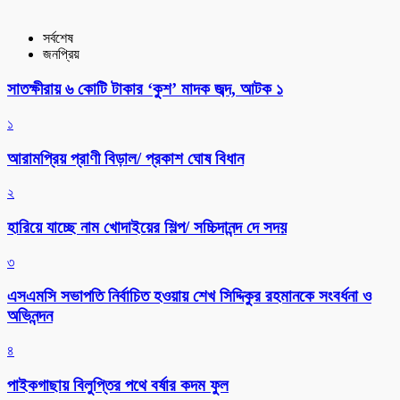
সর্বশেষ
জনপ্রিয়
সাতক্ষীরায় ৬ কোটি টাকার ‘কুশ’ মাদক জব্দ, আটক ১
১
আরামপ্রিয় প্রাণী বিড়াল/ প্রকাশ ঘোষ বিধান
২
হারিয়ে যাচ্ছে নাম খোদাইয়ের শিল্প/ সচ্চিদানন্দ দে সদয়
৩
এসএমসি সভাপতি নির্বাচিত হওয়ায় শেখ সিদ্দিকুর রহমানকে সংবর্ধনা ও
অভিনন্দন
৪
পাইকগাছায় বিলুপ্তির পথে বর্ষার কদম ফুল