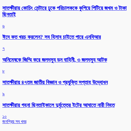
সাতক্ষীরায় কোচিং সেন্টারে ঢুকে পরিচালককে কুপিয়ে পিটিয়ে জখম ও টাকা
ছিনতাই
৬
ঈদে কত খরচ করলেন? সব হিসাব চাইতে পারে এনবিআর
৭
অনিমেষকে জিম্মি করে জলদস্যু ডন বাহিনী, ৩ জলদস্যু আটক
৮
সাতক্ষীরায় ৪৭তম জাতীয় বিজ্ঞান ও প্রযুক্তি সপ্তাহ উদ্বোধন
৯
সাতক্ষীরায় গহনা ছিনতাইকালে দুর্বৃত্তের ইটের আঘাতে নারী নিহত
১০
জনপ্রিয় সব খবর