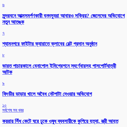
৬
সুন্দরবনে আত্মসমর্পণকারী বনদস্যুরা আবারও সক্রিয়? জেলেদের অভিযোগে
নতুন আতঙ্ক
৭
শ্যামনগরে ফাইটার ক্যারাতে ক্লাবের বেল্ট প্রদান অনুষ্ঠান
৮
ভারত পাচারকালে বেনাপোল ইমিগ্রেশনে স্বর্ণেবারসহ পাসপোর্টযাত্রী
আটক
৯
ফিংড়ীর ডাড়ার খালে অবৈধ নেটপাটা দেওয়ার অভিযোগ
১০
সর্বশেষ সব খবর
কয়রায় সিঁধ কেটে ঘরে ঢুকে ওষুধ ব্যবসায়ীকে কুপিয়ে হত্যা, স্ত্রী আহত