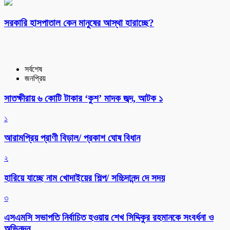
সরকারি হাসপাতাল কেন মানুষের আস্থা হারাচ্ছে?
সর্বশেষ
জনপ্রিয়
সাতক্ষীরায় ৬ কোটি টাকার ‘কুশ’ মাদক জব্দ, আটক ১
১
আরামপ্রিয় প্রাণী বিড়াল/ প্রকাশ ঘোষ বিধান
২
হারিয়ে যাচ্ছে নাম খোদাইয়ের শিল্প/ সচ্চিদানন্দ দে সদয়
৩
এসএমসি সভাপতি নির্বাচিত হওয়ায় শেখ সিদ্দিকুর রহমানকে সংবর্ধনা ও
অভিনন্দন