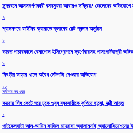
সুন্দরবনে আত্মসমর্পণকারী বনদস্যুরা আবারও সক্রিয়? জেলেদের অভিযোগে
৭
শ্যামনগরে ফাইটার ক্যারাতে ক্লাবের বেল্ট প্রদান অনুষ্ঠান
৮
ভারত পাচারকালে বেনাপোল ইমিগ্রেশনে স্বর্ণেবারসহ পাসপোর্টযাত্রী আট
৯
ফিংড়ীর ডাড়ার খালে অবৈধ নেটপাটা দেওয়ার অভিযোগ
১০
সর্বশেষ সব খবর
কয়রায় সিঁধ কেটে ঘরে ঢুকে ওষুধ ব্যবসায়ীকে কুপিয়ে হত্যা, স্ত্রী আহত
১
পাটকেলঘাটা আল-আমিন ফাজিল মাদ্রাসা অ্যালামনাই অ্যাসোসিয়েশনের ঈদ 