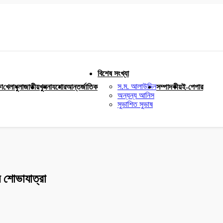
বিশেষ সংখ্যা
স.ম. আলাউদ্দিন
ষা
খেলাধুলা
জাতীয়
খুলনা
যশোর
আন্তর্জাতিক
সম্পাদকীয়
ই-পেপার
অন্যন্য আনিস
সুভাশিত সুভাষ
য শোভাযাত্রা