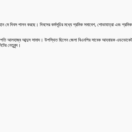
মহান মে দিবস পালন করছে। দিবসের কর্মসূচির মধ্যে শ্রমিক সমাবেশ, শোভাযাত্রা এবং শ্
ের সভাপতি আলহাজ্ব আব্দুস সামাদ। উপস্থিত ছিলেন জেলা বিএনপির সাবেক আহবায়ক এডভো
টের নেতৃবৃন্দ।