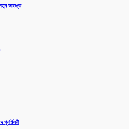
 নতুন আতঙ্ক
ক
পুনর্মিলনী