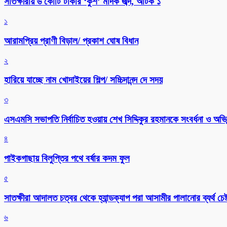
সাতক্ষীরায় ৬ কোটি টাকার ‘কুশ’ মাদক জব্দ, আটক ১
১
আরামপ্রিয় প্রাণী বিড়াল/ প্রকাশ ঘোষ বিধান
২
হারিয়ে যাচ্ছে নাম খোদাইয়ের শিল্প/ সচ্চিদানন্দ দে সদয়
৩
এসএমসি সভাপতি নির্বাচিত হওয়ায় শেখ সিদ্দিকুর রহমানকে সংবর্ধনা ও অভিন
৪
পাইকগাছায় বিলুপ্তির পথে বর্ষার কদম ফুল
৫
সাতক্ষীরা আদালত চত্বর থেকে হ্যান্ডক্যাপ পরা আসামীর পালানোর ব্যর্থ চেষ্
৬