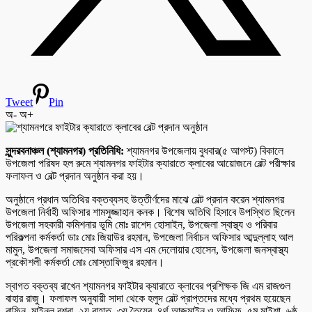
Tweet
Pin
অ-
অ+
সুন্দরবনাঞ্চল (শ্যামনগর) প্রতিনিধি:
শ্যামনগর উপজেলায় বুধবার(৫ আগস্ট) বিকালে
উপজেলা পরিষদ হল রুমে শ্যামনগর ফাইটার ক্যারাতে ক্লাবের আয়োজনে বেল্ট পরীক্ষার
ফলাফল ও বেল্ট প্রদান অনুষ্ঠান করা হয়।
অনুষ্ঠানে প্রধান অতিথির বক্তব্যসহ উত্তীর্ণদের মাঝে বেল্ট প্রদান করেন শ্যামনগর
উপজেলা নির্বাহী অফিসার শামসুজ্জাহান কনক। বিশেষ অতিথি হিসাবে উপস্থিত ছিলেন
উপজেলা সহকারী কমিশনার ভূমি মোঃ রাশেদ হোসাইন, উপজেলা স্বাস্থ্য ও পরিবার
পরিকল্পনা কর্মকর্তা ডাঃ মোঃ জিয়াউর রহমান, উপজেলা নির্বাচন অফিসার আব্দুল্লাহ আল
মামুন, উপজেলা সমাজসেবা অফিসার এস এম দেলোয়ার হোসেন, উপজেলা জনস্বাস্থ্য
প্রকৌশলী কর্মকর্তা মোঃ মোস্তাফিজুর রহমান।
স্বাগত বক্তব্য রাখেন শ্যামনগর ফাইটার ক্যারাতে ক্লাবের প্রশিক্ষক জি এম রাজগুল
বাহার রাজু। ফলাফল অনুযায়ী সাদা থেকে হলুদ বেল্ট প্রাপ্তদের মধ্যে প্রথম হয়েছেন
রাফিন, মাইনুল বুশরা, ২য় রাহাত, ৩য় তৈয়েব, ৪র্থ আজমাইন ও আফিফ, ৫ম মাইশা, ৬ষ্ঠ