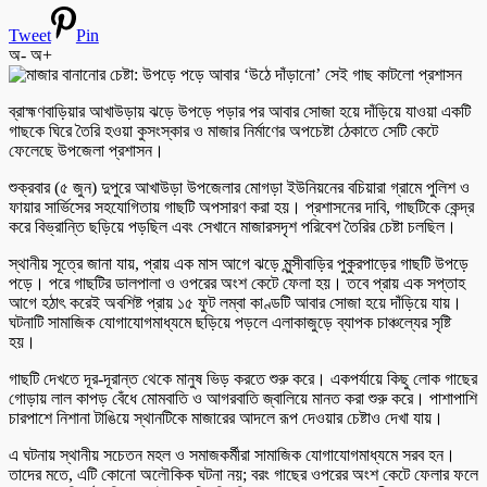
Tweet
Pin
অ-
অ+
ব্রাহ্মণবাড়িয়ার আখাউড়ায় ঝড়ে উপড়ে পড়ার পর আবার সোজা হয়ে দাঁড়িয়ে যাওয়া একটি
গাছকে ঘিরে তৈরি হওয়া কুসংস্কার ও মাজার নির্মাণের অপচেষ্টা ঠেকাতে সেটি কেটে
ফেলেছে উপজেলা প্রশাসন।
শুক্রবার (৫ জুন) দুপুরে আখাউড়া উপজেলার মোগড়া ইউনিয়নের বচিয়ারা গ্রামে পুলিশ ও
ফায়ার সার্ভিসের সহযোগিতায় গাছটি অপসারণ করা হয়। প্রশাসনের দাবি, গাছটিকে কেন্দ্র
করে বিভ্রান্তি ছড়িয়ে পড়ছিল এবং সেখানে মাজারসদৃশ পরিবেশ তৈরির চেষ্টা চলছিল।
স্থানীয় সূত্রে জানা যায়, প্রায় এক মাস আগে ঝড়ে মুন্সীবাড়ির পুকুরপাড়ের গাছটি উপড়ে
পড়ে। পরে গাছটির ডালপালা ও ওপরের অংশ কেটে ফেলা হয়। তবে প্রায় এক সপ্তাহ
আগে হঠাৎ করেই অবশিষ্ট প্রায় ১৫ ফুট লম্বা কাণ্ডটি আবার সোজা হয়ে দাঁড়িয়ে যায়।
ঘটনাটি সামাজিক যোগাযোগমাধ্যমে ছড়িয়ে পড়লে এলাকাজুড়ে ব্যাপক চাঞ্চল্যের সৃষ্টি
হয়।
গাছটি দেখতে দূর-দূরান্ত থেকে মানুষ ভিড় করতে শুরু করে। একপর্যায়ে কিছু লোক গাছের
গোড়ায় লাল কাপড় বেঁধে মোমবাতি ও আগরবাতি জ্বালিয়ে মানত করা শুরু করে। পাশাপাশি
চারপাশে নিশানা টাঙিয়ে স্থানটিকে মাজারের আদলে রূপ দেওয়ার চেষ্টাও দেখা যায়।
এ ঘটনায় স্থানীয় সচেতন মহল ও সমাজকর্মীরা সামাজিক যোগাযোগমাধ্যমে সরব হন।
তাদের মতে, এটি কোনো অলৌকিক ঘটনা নয়; বরং গাছের ওপরের অংশ কেটে ফেলার ফলে