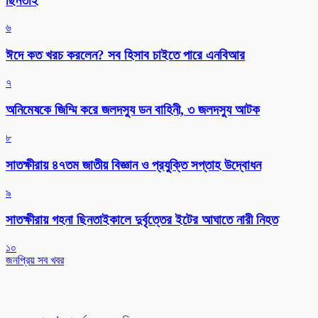
ছিনতাই
৬
ঈদে কত খরচ করলেন? সব হিসাব চাইতে পারে এনবিআর
৭
অনিমেষকে জিম্মি করে জলদস্যু ডন বাহিনী, ৩ জলদস্যু আটক
৮
সাতক্ষীরায় ৪৭তম জাতীয় বিজ্ঞান ও প্রযুক্তি সপ্তাহ উদ্বোধন
৯
সাতক্ষীরায় গহনা ছিনতাইকালে দুর্বৃত্তের ইটের আঘাতে নারী নিহত
১০
জনপ্রিয় সব খবর