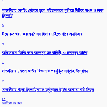
৫
সাতক্ষীরায় কোচিং সেন্টারে ঢুকে পরিচালককে কুপিয়ে পিটিয়ে জখম ও টাকা
ছিনতাই
৬
ঈদে কত খরচ করলেন? সব হিসাব চাইতে পারে এনবিআর
৭
অনিমেষকে জিম্মি করে জলদস্যু ডন বাহিনী, ৩ জলদস্যু আটক
৮
সাতক্ষীরায় ৪৭তম জাতীয় বিজ্ঞান ও প্রযুক্তি সপ্তাহ উদ্বোধন
৯
সাতক্ষীরায় গহনা ছিনতাইকালে দুর্বৃত্তের ইটের আঘাতে নারী নিহত
১০
জনপ্রিয় সব খবর