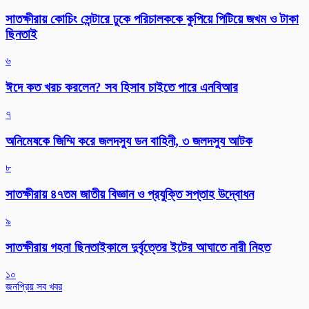
সাতক্ষীরায় কোচিং সেন্টারে ঢুকে পরিচালককে কুপিয়ে পিটিয়ে জখম ও টাকা
ছিনতাই
৬
ঈদে কত খরচ করলেন? সব হিসাব চাইতে পারে এনবিআর
৭
অনিমেষকে জিম্মি করে জলদস্যু ডন বাহিনী, ৩ জলদস্যু আটক
৮
সাতক্ষীরায় ৪৭তম জাতীয় বিজ্ঞান ও প্রযুক্তি সপ্তাহ উদ্বোধন
৯
সাতক্ষীরায় গহনা ছিনতাইকালে দুর্বৃত্তের ইটের আঘাতে নারী নিহত
১০
জনপ্রিয় সব খবর