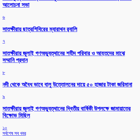
আলোচনা সভা
৬
সাতক্ষীরায় ছাত্রশিবিরের ম্যারাথন র‌্যালি
৭
সাতক্ষীরায় জুলাই গণঅভ্যুত্থানের শহীদ পরিবার ও আহতদের মাঝে
সম্মানি প্রদান
৮
নদী থেকে অবৈধ ভাবে বালু উত্তোলনের দায়ে ৫০ হাজার টাকা জরিমানা
৯
সাতক্ষীরায় জুলাই গণঅভ্যুত্থানের দ্বিতীয় বার্ষিকী উপলক্ষে জামায়াতের
বিক্ষোভ মিছিল
১০
সর্বশেষ সব খবর