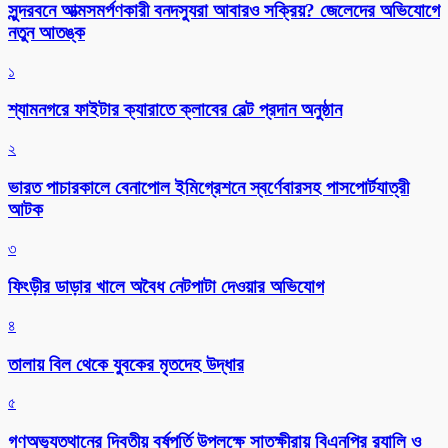
সুন্দরবনে আত্মসমর্পণকারী বনদস্যুরা আবারও সক্রিয়? জেলেদের অভিযোগে
নতুন আতঙ্ক
১
শ্যামনগরে ফাইটার ক্যারাতে ক্লাবের বেল্ট প্রদান অনুষ্ঠান
২
ভারত পাচারকালে বেনাপোল ইমিগ্রেশনে স্বর্ণেবারসহ পাসপোর্টযাত্রী
আটক
৩
ফিংড়ীর ডাড়ার খালে অবৈধ নেটপাটা দেওয়ার অভিযোগ
৪
তালায় বিল থেকে যুবকের মৃতদেহ উদ্ধার
৫
গণঅভ্যুত্থানের দ্বিতীয় বর্ষপূর্তি উপলক্ষে সাতক্ষীরায় বিএনপির র‌্যালি ও