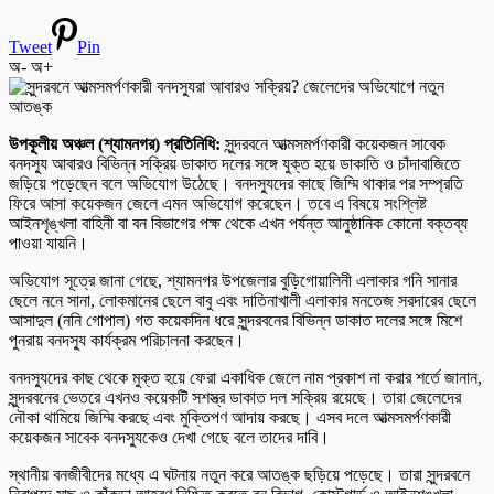
Tweet
Pin
অ-
অ+
উপকূলীয় অঞ্চল (শ্যামনগর) প্রতিনিধি:
সুন্দরবনে আত্মসমর্পণকারী কয়েকজন সাবেক
বনদস্যু আবারও বিভিন্ন সক্রিয় ডাকাত দলের সঙ্গে যুক্ত হয়ে ডাকাতি ও চাঁদাবাজিতে
জড়িয়ে পড়েছেন বলে অভিযোগ উঠেছে। বনদস্যুদের কাছে জিম্মি থাকার পর সম্প্রতি
ফিরে আসা কয়েকজন জেলে এমন অভিযোগ করেছেন। তবে এ বিষয়ে সংশ্লিষ্ট
আইনশৃঙ্খলা বাহিনী বা বন বিভাগের পক্ষ থেকে এখন পর্যন্ত আনুষ্ঠানিক কোনো বক্তব্য
পাওয়া যায়নি।
অভিযোগ সূত্রে জানা গেছে, শ্যামনগর উপজেলার বুড়িগোয়ালিনী এলাকার গনি সানার
ছেলে ননে সানা, লোকমানের ছেলে বাবু এবং দাতিনাখালী এলাকার মনতেজ সরদারের ছেলে
আসাদুল (ননি গোপাল) গত কয়েকদিন ধরে সুন্দরবনের বিভিন্ন ডাকাত দলের সঙ্গে মিশে
পুনরায় বনদস্যু কার্যক্রম পরিচালনা করছেন।
বনদস্যুদের কাছ থেকে মুক্ত হয়ে ফেরা একাধিক জেলে নাম প্রকাশ না করার শর্তে জানান,
সুন্দরবনের ভেতরে এখনও কয়েকটি সশস্ত্র ডাকাত দল সক্রিয় রয়েছে। তারা জেলেদের
নৌকা থামিয়ে জিম্মি করছে এবং মুক্তিপণ আদায় করছে। এসব দলে আত্মসমর্পণকারী
কয়েকজন সাবেক বনদস্যুকেও দেখা গেছে বলে তাদের দাবি।
স্থানীয় বনজীবীদের মধ্যে এ ঘটনায় নতুন করে আতঙ্ক ছড়িয়ে পড়েছে। তারা সুন্দরবনে