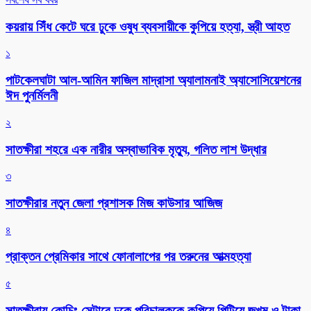
কয়রায় সিঁধ কেটে ঘরে ঢুকে ওষুধ ব্যবসায়ীকে কুপিয়ে হত্যা, স্ত্রী আহত
১
পাটকেলঘাটা আল-আমিন ফাজিল মাদ্রাসা অ্যালামনাই অ্যাসোসিয়েশনের
ঈদ পুনর্মিলনী
২
সাতক্ষীরা শহরে এক নারীর অস্বাভাবিক মৃত্যু, গলিত লাশ উদ্ধার
৩
সাতক্ষীরার নতুন জেলা প্রশাসক মিজ কাউসার আজিজ
৪
প্রাক্তন প্রেমিকার সাথে ফোনালাপের পর তরুনের আত্মহত্যা
৫
সাতক্ষীরায় কোচিং সেন্টারে ঢুকে পরিচালককে কুপিয়ে পিটিয়ে জখম ও টাকা