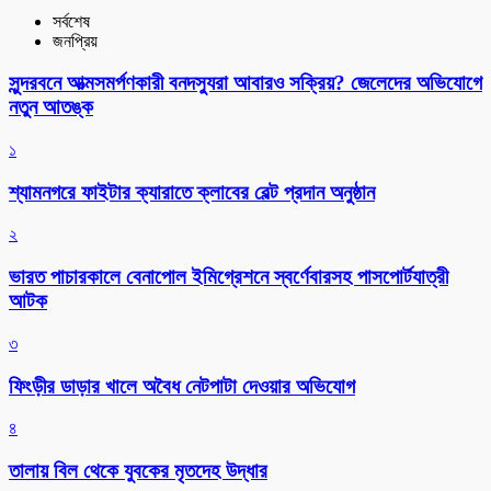
সর্বশেষ
জনপ্রিয়
সুন্দরবনে আত্মসমর্পণকারী বনদস্যুরা আবারও সক্রিয়? জেলেদের অভিযোগে
নতুন আতঙ্ক
১
শ্যামনগরে ফাইটার ক্যারাতে ক্লাবের বেল্ট প্রদান অনুষ্ঠান
২
ভারত পাচারকালে বেনাপোল ইমিগ্রেশনে স্বর্ণেবারসহ পাসপোর্টযাত্রী
আটক
৩
ফিংড়ীর ডাড়ার খালে অবৈধ নেটপাটা দেওয়ার অভিযোগ
৪
তালায় বিল থেকে যুবকের মৃতদেহ উদ্ধার