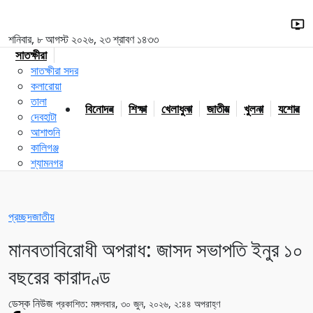
শনিবার, ৮ আগস্ট ২০২৬, ২৩ শ্রাবণ ১৪৩৩
সাতক্ষীরা
সাতক্ষীরা সদর
কলারোয়া
তালা
বিনোদন
শিক্ষা
খেলাধুলা
জাতীয়
খুলনা
যশোর
দেবহাটা
আশাশুনি
কালিগঞ্জ
শ্যামনগর
প্রচ্ছদ
জাতীয়
মানবতাবিরোধী অপরাধ: জাসদ সভাপতি ইনুর ১০
বছরের কারাদণ্ড
ডেস্ক নিউজ
প্রকাশিত: মঙ্গলবার, ৩০ জুন, ২০২৬, ২:৪৪ অপরাহ্ণ