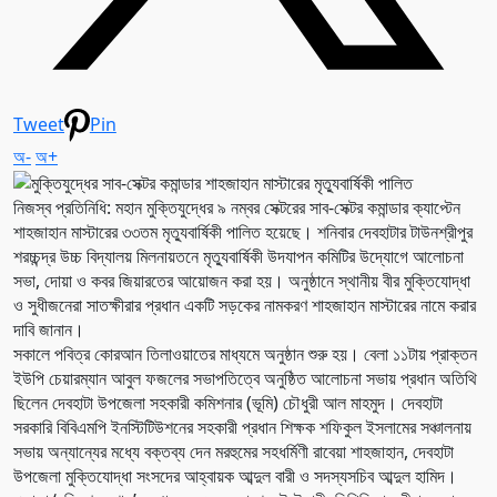
Tweet
Pin
অ-
অ+
নিজস্ব প্রতিনিধি: মহান মুক্তিযুদ্ধের ৯ নম্বর সেক্টরের সাব-সেক্টর কমান্ডার ক্যাপ্টেন
শাহজাহান মাস্টারের ৩৩তম মৃত্যুবার্ষিকী পালিত হয়েছে। শনিবার দেবহাটার টাউনশ্রীপুর
শরচ্চন্দ্র উচ্চ বিদ্যালয় মিলনায়তনে মৃত্যুবার্ষিকী উদযাপন কমিটির উদ্যোগে আলোচনা
সভা, দোয়া ও কবর জিয়ারতের আয়োজন করা হয়। অনুষ্ঠানে স্থানীয় বীর মুক্তিযোদ্ধা
ও সুধীজনেরা সাতক্ষীরার প্রধান একটি সড়কের নামকরণ শাহজাহান মাস্টারের নামে করার
দাবি জানান।
সকালে পবিত্র কোরআন তিলাওয়াতের মাধ্যমে অনুষ্ঠান শুরু হয়। বেলা ১১টায় প্রাক্তন
ইউপি চেয়ারম্যান আবুল ফজলের সভাপতিত্বে অনুষ্ঠিত আলোচনা সভায় প্রধান অতিথি
ছিলেন দেবহাটা উপজেলা সহকারী কমিশনার (ভূমি) চৌধুরী আল মাহমুদ। দেবহাটা
সরকারি বিবিএমপি ইনস্টিটিউশনের সহকারী প্রধান শিক্ষক শফিকুল ইসলামের সঞ্চালনায়
সভায় অন্যান্যের মধ্যে বক্তব্য দেন মরহুমের সহধর্মিণী রাবেয়া শাহজাহান, দেবহাটা
উপজেলা মুক্তিযোদ্ধা সংসদের আহ্বায়ক আব্দুল বারী ও সদস্যসচিব আব্দুল হামিদ।