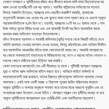
সেখানে অসচ্ছল ও ভূমিহীনদের বঞ্চিত করে কীভাবে জায়গা-জমি থাকা বিত্তবানদের ঘর
বরাদ্দ দেওয়া হলোÑসেটি এক বড় প্রশ্ন। স্থানীয় বাসিন্দাদের অভিযোগের সত্যতা
মিলছে সরজমিন চিত্রেও; প্রকল্পের চাল-বেড়াহীন জরাজীর্ণ ঘরবাড়ি, ব্যবহারের
অনুপযোগী বাথরুম এবং একের পর এক ঝুলতে থাকা তালা প্রমাণ করে যে এগুলো প্রকৃত
প্রয়োজনভিত্তিক বণ্টন ছিল না। তদুপরি, প্রকল্পের ৩০টি ঘর ৩০ হাজার থেকে ১ লাখ
টাকা পর্যন্ত মূল্যে বিক্রি হওয়া এবং এক ব্যবসায়ী তিনটি ঘর কিনে ব্যবসায়িক কাজে
ব্যবহার করার অভিযোগ অত্যন্ত উদ্বেগজনক।
যদিও উপজেলা প্রশাসন ও সহকারী কমিশনার (ভূমি) দপ্তর থেকে বিষয়টি খতিয়ে দেখে
আইনি ব্যবস্থা নেওয়ার আশ্বাস দেওয়া হয়েছে, কিন্তু মাঠপর্যায়ের এমন অনিয়ম দীর্ঘদিন
ধরে প্রশাসনিক নজরদারির বাইরে থাকা কোনোভাবেই কাম্য নয়। সরকারি আশ্রায়ণের
ঘর কোনো অবস্থাতেই হস্তান্তর বা বিক্রিযোগ্য নয়; ফলে এ ধরনের অবৈধ লেনদেন ও
দখলের পেছনে দায়ীদের দ্রুত চিহ্নিত করা জরুরি।
কেবল তদন্তের আশ্বাসেই যেন এটি সীমাবদ্ধ না থাকে। পুটিমারী আশ্রয়ণ প্রকল্পের
ভুয়া ও অবৈধ বরাদ্দ অবিলম্বে বাতিল করতে হবে। অনিয়মে জড়িত কর্মকর্তা বা
মধ্যস্বত্বভোগী যারা রয়েছেন, তাদের বিরুদ্ধে দৃষ্টান্তমূলক আইনগত ব্যবস্থা নেওয়া
আবশ্যক। একই সঙ্গে একটি স্বচ্ছ ও নিরপেক্ষ পুনরায় জরিপ পরিচালনার মাধ্যমে
প্রকৃত ভূমিহীন ও অসহায় মানুষকে শনাক্ত করে তাদের মাঝে ঘরগুলো পুনর্বন্টন এবং তা
সংস্কারের দ্রুত উদ্যোগ নেওয়া উচিত। আশ্রয়ণ প্রকল্প যেন দুর্নীতির আখড়া না হয়ে
প্রকৃত ভূমিহীনদের আশ্রয়স্থল হয়ে ওঠেÑএটাই এখন স্থানীয়দের প্রত্যাশা।