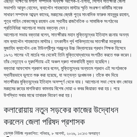
এছাড়া ‘দক্ষিণের মশাল’ সম্পাদক অধ্যক্ষ আশেক-ই-ইলাহী, সিপিবি সাতক্ষীরা জেলা
সভাপতি আবুল হোসেন, ক্যাপ্টেন শাহজাহান মাস্টার স্মৃতি সংরক্ষণ কমিটির সাবেক
সাধারণ সম্পাদক আব্দুল কাদের, মরহুমের জ্যেষ্ঠ পুত্র সাংবাদিক ফারুক মাহবুবুর রহমান,
পুত্র শাহিন মোকলেছুর রহমান এবং স্থানীয় রাজনৈতিক ও সামাজিক সংগঠনের
প্রতিনিধিরা আলোচনা সভায় বক্তব্য দেন।
আলোচনা সভায় বক্তারা বলেন, সাতক্ষীরায় মহান মুক্তিযুদ্ধের ইতিহাস রচনায় অনন্য
নাম ক্যাপ্টেন শাহজাহান মাস্টার। তৎকালীন পূর্ব পাকিস্তানের সাতক্ষীরা মহকুমার
মুজাহিদ ক্যাপ্টেন এবং টাউনশ্রীপুর শরচ্চন্দ্র উচ্চ বিদ্যালয়ের প্রধান শিক্ষক হিসেবে
১৯৭১ সালের ৭ই মার্চের পর থেকেই তিনি মুক্তিযোদ্ধাদের সংগঠিত করতে শুরু করেন।
তাঁর নেতৃত্বে ও দূরদর্শিতায় এই অঞ্চল দ্রুত পাকবাহিনী মুক্ত হয়েছিল।
বক্তারা আফসোস প্রকাশ করে বলেন, মুক্তিযুদ্ধের অন্যতম প্রধান এই সংগঠককে
স্থানীয়ভাবে ভুলতে শুরু করা হয়েছে, যা অত্যন্ত দুঃখজনক। তাঁকে বাদ দিয়ে
সাতক্ষীরার মুক্তিযুদ্ধের ইতিহাস অসম্পূর্ণ থেকে যায়। আলোচনা সভা শেষে বাদ জোহর
মরহুমের রুহের মাগফিরাত কামনায় বিশেষ দোয়া ও কবর জিয়ারত করা হয়। পরে
উপস্থিত সবার মাঝে তাবারক বিতরণ করা হয়।
কলারোয়ায় নতুন সড়কের কাজের উদ্বোধন
করলেন জেলা পরিষদ প্রশাসক
ডেস্ক নিউজ
প্রকাশিত: শনিবার, ৮ আগস্ট, ২০২৬, ১০:৫৩ অপরাহ্ণ