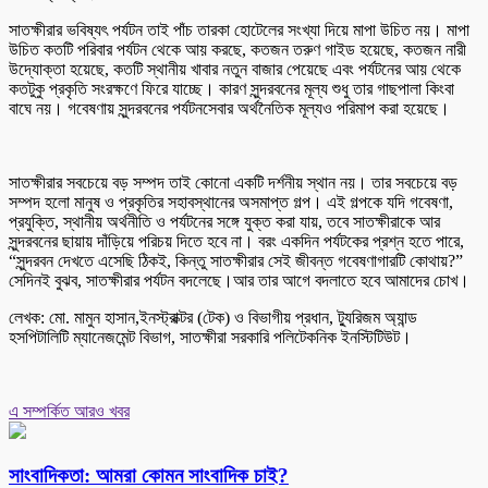
সাতক্ষীরার ভবিষ্যৎ পর্যটন তাই পাঁচ তারকা হোটেলের সংখ্যা দিয়ে মাপা উচিত নয়। মাপা
উচিত কতটি পরিবার পর্যটন থেকে আয় করছে, কতজন তরুণ গাইড হয়েছে, কতজন নারী
উদ্যোক্তা হয়েছে, কতটি স্থানীয় খাবার নতুন বাজার পেয়েছে এবং পর্যটনের আয় থেকে
কতটুকু প্রকৃতি সংরক্ষণে ফিরে যাচ্ছে। কারণ সুন্দরবনের মূল্য শুধু তার গাছপালা কিংবা
বাঘে নয়। গবেষণায় সুন্দরবনের পর্যটনসেবার অর্থনৈতিক মূল্যও পরিমাপ করা হয়েছে।
সাতক্ষীরার সবচেয়ে বড় সম্পদ তাই কোনো একটি দর্শনীয় স্থান নয়। তার সবচেয়ে বড়
সম্পদ হলো মানুষ ও প্রকৃতির সহাবস্থানের অসমাপ্ত গল্প। এই গল্পকে যদি গবেষণা,
প্রযুক্তি, স্থানীয় অর্থনীতি ও পর্যটনের সঙ্গে যুক্ত করা যায়, তবে সাতক্ষীরাকে আর
সুন্দরবনের ছায়ায় দাঁড়িয়ে পরিচয় দিতে হবে না। বরং একদিন পর্যটকের প্রশ্ন হতে পারে,
“সুন্দরবন দেখতে এসেছি ঠিকই, কিন্তু সাতক্ষীরার সেই জীবন্ত গবেষণাগারটি কোথায়?”
সেদিনই বুঝব, সাতক্ষীরার পর্যটন বদলেছে।আর তার আগে বদলাতে হবে আমাদের চোখ।
লেখক: মো. মামুন হাসান,ইনস্ট্রাক্টর (টেক) ও বিভাগীয় প্রধান, ট্যুরিজম অ্যান্ড
হসপিটালিটি ম্যানেজমেন্ট বিভাগ, সাতক্ষীরা সরকারি পলিটেকনিক ইনস্টিটিউট।
এ সম্পর্কিত আরও খবর
সাংবাদিকতা: আমরা কোমন সাংবাদিক চাই?