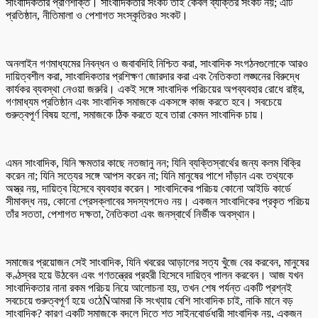
সাংবাদিকতার প্রাণশক্তি। সাংবাদিকতার সংকট তাই কেবল ব্যক্তির সংকট নয়; এটি
প্রতিষ্ঠান, নীতিমালা ও পেশাগত সংস্কৃতিরও সংকট।
অনলাইন গণমাধ্যমের নিবন্ধন ও জবাবদিহি নিশ্চিত করা, সাংবাদিক সংগঠনগুলোকে আরও
দায়িত্বশীল করা, সাংবাদিকতার প্রশিক্ষণ জোরদার করা এবং নৈতিকতা লঙ্ঘনের বিরুদ্ধে
কার্যকর ব্যবস্থা নেওয়া জরুরি। একই সঙ্গে সাংবাদিক পরিচয়ের অপব্যবহার রোধে রাষ্ট্র,
গণমাধ্যম প্রতিষ্ঠান এবং সাংবাদিক সমাজকে একসঙ্গে কাজ করতে হবে। সবচেয়ে
গুরুত্বপূর্ণ বিষয় হলো, সমাজকে ঠিক করতে হবে তারা কেমন সাংবাদিক চায়।
এমন সাংবাদিক, যিনি ক্ষমতার কাছে নতজানু নন; যিনি ব্যক্তিস্বার্থের জন্য কলম বিক্রি
করেন না; যিনি সত্যের সঙ্গে আপস করেন না; যিনি মানুষের পাশে দাঁড়ান এবং তথ্যকে
অস্ত্র নয়, দায়িত্ব হিসেবে ব্যবহার করেন। সাংবাদিকের পরিচয় কোনো আইডি কার্ডে
সীমাবদ্ধ নয়, কোনো প্রেসক্লাবের সদস্যপদেও নয়। একজন সাংবাদিকের প্রকৃত পরিচয়
তাঁর সততা, পেশাগত দক্ষতা, নৈতিকতা এবং জনস্বার্থে নির্ভীক অবস্থান।
সমাজের প্রয়োজন সেই সাংবাদিক, যিনি খবরের আড়ালের সত্য খুঁজে বের করবেন, মানুষের
কণ্ঠস্বর হয়ে উঠবেন এবং গণতন্ত্রের প্রহরী হিসেবে দায়িত্ব পালন করবেন। আজ যখন
সাংবাদিকতার নানা রকম পরিচয় নিয়ে আলোচনা হয়, তখন শেষ পর্যন্ত একটি প্রশ্নই
সবচেয়ে গুরুত্বপূর্ণ হয়ে ওঠেÑআমরা কি সংখ্যায় বেশি সাংবাদিক চাই, নাকি মানে বড়
সাংবাদিক? কারণ একটি সমাজকে বদলে দিতে শত সাইনবোর্ডধারী সাংবাদিক নয়, একজন