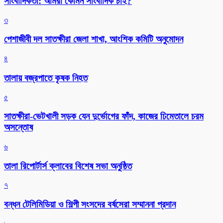
সাংবাদিকতা: আমরা কোমন সাংবাদিক চাই?
৩
পেশাজীবী দল সাতক্ষীরা জেলা শাখা, আংশিক কমিটি অনুমোদন
৪
তালায় বজ্রপাতে কৃষক নিহত
৫
সাতক্ষীরা-ভেটখালী সড়ক যেন দুর্ভোগের ফাঁদ, কাজের ঢিমেতালে চরম
অসন্তোষ
৬
‎তালা রিপোর্টার্স ক্লাবের বিশেষ সভা অনুষ্ঠিত
৭
বন্ধন টেলিমিডিয়া ও শিল্পী সংসদের বর্ষসেরা সম্মাননা প্রদান