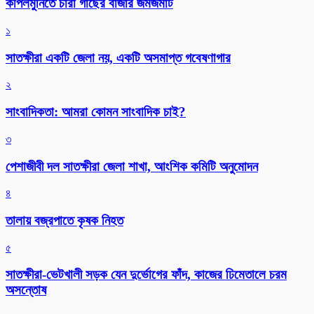
কপিলমুনিতে চারা গাছের বাজার জমজমাট
১
সাতক্ষীরা একটি জেলা নয়, একটি অসমাপ্ত গবেষণাগার
২
সাংবাদিকতা: আমরা কোমন সাংবাদিক চাই?
৩
পেশাজীবী দল সাতক্ষীরা জেলা শাখা, আংশিক কমিটি অনুমোদন
৪
তালায় বজ্রপাতে কৃষক নিহত
৫
সাতক্ষীরা-ভেটখালী সড়ক যেন দুর্ভোগের ফাঁদ, কাজের ঢিমেতালে চরম
অসন্তোষ