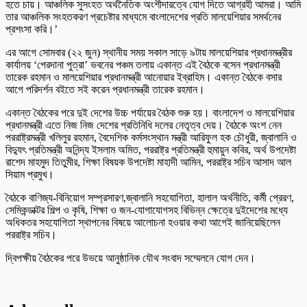
হতে চায়। আঞ্চলিক সুসংহত অর্থনৈতিক অংশীদারত্বে যোগ দিতে আগ্রহী আমরা। আমি
তার আঞ্চলিক সংহতকরণ প্রচেষ্টার মাধ্যমে বাংলাদেশের প্রতি মালয়েশিয়ার সমর্থনের
প্রশংসা করি।’
এর আগে সোমবার (২২ জুন) স্থানীয় সময় সকাল সাড়ে ৯টায় মালয়েশিয়ার প্রধানমন্ত্রীর
কার্যালয় ‘পেরদানা পুত্রা’ ভবনের পঞ্চম তলায় একান্ত এই বৈঠকে বসেন প্রধানমন্ত্রী
তারেক রহমান ও মালয়েশিয়ার প্রধানমন্ত্রী আনোয়ার ইব্রাহিম। একান্ত বৈঠকে বসার
আগে পরিদর্শন বইতে সই করেন প্রধানমন্ত্রী তারেক রহমান।
একান্ত বৈঠকের পরে দুই দেশের উচ্চ পর্যায়ের বৈঠক শুরু হয়। বাংলাদেশ ও মালয়েশিয়ার
প্রধানমন্ত্রী এতে নিজ নিজ দেশের প্রতিনিধি দলের নেতৃত্ব দেয়। বৈঠকে অংশ নেন
পররাষ্ট্রমন্ত্রী খলিলুর রহমান, বৈদেশিক কর্মসংস্থান মন্ত্রী আরিফুল হক চৌধুরী, জ্বালানি ও
বিদ্যুৎ প্রতিমন্ত্রী অনিন্দ্য ইসলাম অমিত, পররাষ্ট্র প্রতিমন্ত্রী হুমায়ুন কবির, অর্থ উপদেষ্টা
রাশেদ মাহমুদ তিতুমীর, শিক্ষা বিষয়ক উপদেষ্টা মাহাদী আমিন, পররাষ্ট্র সচিব আসাদ আল
সিয়াম প্রমুখ।
বৈঠকে বাণিজ্য-বিনিয়োগ সম্প্রসারণ,জ্বালানি সহযোগিতা, হালাল অর্থনীতি, কর্মী প্রেরণ,
সেমিকন্ডাক্টর শিল্প ও কৃষি, শিক্ষা ও জন-যোগাযোগসহ বিভিন্ন ক্ষেত্রে দুইদেশের মধ্যে
অধিকতর সহযোগিতা স্থাপনের বিষয়ে আলোচনা হওয়ার কথা আগেই জানিয়েছিলেন
পররাষ্ট্র সচিব।
দ্বিপক্ষীয় বৈঠকের পরে উভয়ে আনুষ্ঠানিক যৌথ সংবাদ সম্মেলনে যোগ দেন।