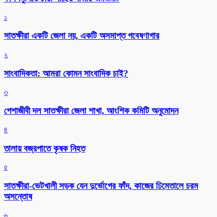
১
সাতক্ষীরা একটি জেলা নয়, একটি অসমাপ্ত গবেষণাগার
২
সাংবাদিকতা: আমরা কোমন সাংবাদিক চাই?
৩
পেশাজীবী দল সাতক্ষীরা জেলা শাখা, আংশিক কমিটি অনুমোদন
৪
তালায় বজ্রপাতে কৃষক নিহত
৫
সাতক্ষীরা-ভেটখালী সড়ক যেন দুর্ভোগের ফাঁদ, কাজের ঢিমেতালে চরম
অসন্তোষ
৬