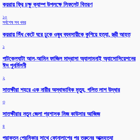
কয়রায় ফ্রি চক্ষু ক্যাম্প উপলক্ষে লিফলেট বিতরণ
১০
সর্বশেষ সব খবর
কয়রায় সিঁধ কেটে ঘরে ঢুকে ওষুধ ব্যবসায়ীকে কুপিয়ে হত্যা, স্ত্রী আহত
১
পাটকেলঘাটা আল-আমিন ফাজিল মাদ্রাসা অ্যালামনাই অ্যাসোসিয়েশনের
ঈদ পুনর্মিলনী
২
সাতক্ষীরা শহরে এক নারীর অস্বাভাবিক মৃত্যু, গলিত লাশ উদ্ধার
৩
সাতক্ষীরার নতুন জেলা প্রশাসক মিজ কাউসার আজিজ
৪
প্রাক্তন প্রেমিকার সাথে ফোনালাপের পর তরুনের আত্মহত্যা