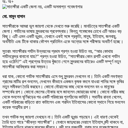
অ-
অ+
মো. মামুন হাসান
সাতক্ষীরাকে আমরা ভুল জায়গা থেকে দেখতে শুরু করেছি। মানচিত্রে সাতক্ষীরা একটি
জেলা। পর্যটনের ভাষায় সুন্দরবনের প্রবেশদ্বার। কিন্তু গবেষকের চোখে এটি আরও বড়
কিছু। এটি এমন একটি ভূখন্ড, যেখানে একই সঙ্গে প্রকৃতি, মানুষ, ইতিহাস, জলবায়ু,
অর্থনীতি এবং টিকে থাকার কৌশল প্রতিদিন একে অন্যের সঙ্গে পরীক্ষায় অবতীর্ণ হচ্ছে।
সুতরাং সাতক্ষীরার পর্যটন উন্নয়নের প্রথম প্রশ্ন হওয়া উচিত নয়, “আর কোথায়
পর্যটনকেন্দ্র বানানো যায়?” প্রশ্ন হওয়া উচিত, “সাতক্ষীরার কোন গল্পটি এখনো পর্যটন
হয়ে ওঠেনি?” এই প্রশ্নের উত্তর খুঁজতে গেলে সুন্দরবনের বাইরেও একটি সম্পূর্ণ নতুন
সাতক্ষীরা আবিষ্কার করা সম্ভব।
ধরা যাক, কোনো পর্যটক সাতক্ষীরায় এসে শুধু সুন্দরবন দেখলেন না। তিনি একটি লবণাক্ত
গ্রামের মাটির গল্প শুনলেন, দেখলেন কীভাবে একজন কৃষক বদলে যাওয়া পানির সঙ্গে কৃষির
নতুন সমীকরণ তৈরি করছেন। কোনো মৌয়ালের কাছ থেকে শুনলেন বন ও মানুষের
সম্পর্কের গল্প। কোনো জেলের নৌকায় বসে জানলেন জোয়ারের ভাষা। কোনো নারীর কাছ
থেকে শুনলেন ঘূর্ণিঝড়ের পর একটি পরিবারের পুনর্গঠনের কাহিনি। স্থানীয় রান্না খেলেন,
একটি পরিবারের বাড়িতে রাত কাটালেন এবং পরদিন ইতিহাসের কোনো স্থানে গিয়ে শুনলেন
কয়েক শতাব্দীর গল্প।
তখন পর্যটক শুধু জায়গা দেখছেন না। তিনি একটি ভূখন্ড পড়ছেন। এই ধারণা থেকেই
তৈরি হতে পারে “জীবন্ত সাতক্ষীরা”। যেখানে জাদুঘরের দেয়ালে ইতিহাস বন্দী থাকবে না,
ইতিহাস ছড়িয়ে থাকবে মানুষের জীবনে। নদী হবে প্রদর্শনী, গ্রাম হবে গবেষণাক্ষেত্র,