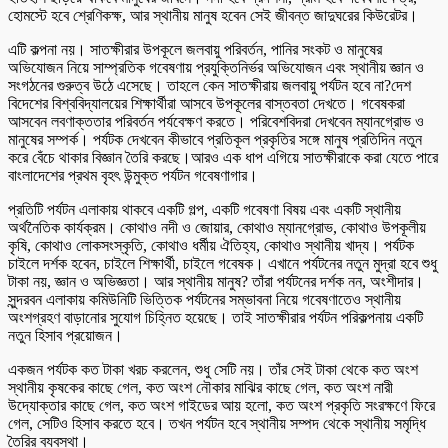
হোমস্টে হবে শ্রেণিকক্ষ, আর স্থানীয় মানুষ হবেন সেই জীবন্ত জাদুঘরের কিউরেটর।
এটি কল্পনা নয়। সাতক্ষীরার উপকূলে জলবায়ু পরিবর্তন, পানির সংকট ও মানুষের
অভিযোজন নিয়ে সাম্প্রতিক গবেষণায় প্রযুক্তিনির্ভর অভিযোজন এবং স্থানীয় জ্ঞান ও
সংগঠনের গুরুত্ব উঠে এসেছে। তাহলে কেন সাতক্ষীরায় জলবায়ু পর্যটন হবে না?দেশ
বিদেশের বিশ্ববিদ্যালয়ের শিক্ষার্থীরা আসবে উপকূলের বাস্তবতা দেখতে। গবেষকরা
আসবেন লবণাক্ততার পরিবর্তন পর্যবেক্ষণ করতে। পরিবেশবিদরা দেখবেন ম্যানগ্রোভ ও
মানুষের সম্পর্ক। পর্যটক দেখবেন কীভাবে প্রতিকূল প্রকৃতির সঙ্গে মানুষ প্রতিদিন নতুন
করে বেঁচে থাকার বিজ্ঞান তৈরি করছে।আরও এক ধাপ এগিয়ে সাতক্ষীরাকে করা যেতে পারে
বাংলাদেশের প্রথম বৃহৎ উন্মুক্ত পর্যটন গবেষণাগার।
প্রতিটি পর্যটন এলাকায় থাকবে একটি গল্প, একটি গবেষণা বিষয় এবং একটি স্থানীয়
অর্থনৈতিক কার্যক্রম। কোথাও নদী ও জোয়ার, কোথাও ম্যানগ্রোভ, কোথাও উপকূলীয়
কৃষি, কোথাও লোকসংস্কৃতি, কোথাও ধর্মীয় ঐতিহ্য, কোথাও স্থানীয় খাদ্য। পর্যটক
চাইলে দর্শক হবেন, চাইলে শিক্ষার্থী, চাইলে গবেষক। এখানে পর্যটনের নতুন মুদ্রা হবে শুধু
টাকা নয়, জ্ঞান ও অভিজ্ঞতা। আর স্থানীয় মানুষ? তাঁরা পর্যটনের দর্শক নন, অংশীদার।
সুন্দরবন এলাকায় কমিউনিটি ভিত্তিক পর্যটনের সম্ভাবনা নিয়ে গবেষণাতেও স্থানীয়
অংশগ্রহণ বাড়ানোর সুযোগ চিহ্নিত হয়েছে। তাই সাতক্ষীরার পর্যটন পরিকল্পনায় একটি
নতুন হিসাব প্রয়োজন।
একজন পর্যটক কত টাকা খরচ করলেন, শুধু সেটি নয়। তাঁর সেই টাকা থেকে কত অংশ
স্থানীয় কৃষকের কাছে গেল, কত অংশ নৌকার মাঝির কাছে গেল, কত অংশ নারী
উদ্যোক্তার কাছে গেল, কত অংশ গাইডের আয় হলো, কত অংশ প্রকৃতি সংরক্ষণে ফিরে
গেল, সেটিও হিসাব করতে হবে। তখন পর্যটন হবে স্থানীয় সম্পদ থেকে স্থানীয় সমৃদ্ধি
তৈরির ব্যবস্থা।