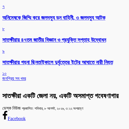
৭
অনিমেষকে জিম্মি করে জলদস্যু ডন বাহিনী, ৩ জলদস্যু আটক
৮
সাতক্ষীরায় ৪৭তম জাতীয় বিজ্ঞান ও প্রযুক্তি সপ্তাহ উদ্বোধন
৯
সাতক্ষীরায় গহনা ছিনতাইকালে দুর্বৃত্তের ইটের আঘাতে নারী নিহত
১০
জনপ্রিয় সব খবর
সাতক্ষীরা একটি জেলা নয়, একটি অসমাপ্ত গবেষণাগার
ডেস্ক নিউজ
প্রকাশিত: শনিবার, ৮ আগস্ট, ২০২৬, ৩:২২ অপরাহ্ণ
Facebook