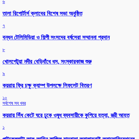
৬
‎তালা রিপোর্টার্স ক্লাবের বিশেষ সভা অনুষ্ঠিত
৭
বন্ধন টেলিমিডিয়া ও শিল্পী সংসদের বর্ষসেরা সম্মাননা প্রদান
৮
খোলপেটুয়া নদীর বেড়িবাঁধে ধস, সংস্কারকাজ শুরু
৯
কয়রায় ফ্রি চক্ষু ক্যাম্প উপলক্ষে লিফলেট বিতরণ
১০
সর্বশেষ সব খবর
কয়রায় সিঁধ কেটে ঘরে ঢুকে ওষুধ ব্যবসায়ীকে কুপিয়ে হত্যা, স্ত্রী আহত
১