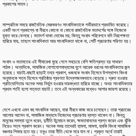
প্রকাশের সাহস।
সাম্প্রতিক সময়ে রাজনৈতিক মেরুকরণও সাংবাদিকতাকে গভীরভাবে প্রভাবিত করেছে।
একটি অংশ প্রকাশ্যে বা নীরবে কোনো না কোনো রাজনৈতিক মতাদর্শের সঙ্গে নিজেকে
যুক্ত করে ফেলছে। মতাদর্শ থাকা দোষের নয়; কিন্তু সংবাদ পরিবেশনে যদি নিরপেক্ষতা
হারিয়ে যায়, তাহলে সাংবাদিকতা আর সাংবাদিকতা থাকে না, সেটি প্রচারণায় পরিণত হয়।
সংবাদ ও মতামতের এই সীমারেখা মুছে গেলে সবচেয়ে বেশি ক্ষতিগ্রস্ত হয় সাধারণ
পাঠক। অন্যদিকে, সামাজিক যোগাযোগমাধ্যমের যুগে আরেক ধরনের সাংবাদিকতার জন্ম
হয়েছে। যাচাই-বাছাই ছাড়াই তথ্য প্রকাশ, গুজবকে সংবাদ হিসেবে উপস্থাপন কিংবা
অনুমানকে সত্য হিসেবে প্রতিষ্ঠার প্রবণতা উদ্বেগজনকভাবে বেড়েছে। দ্রুত হওয়ার
প্রতিযোগিতায় অনেক সময় নির্ভুল হওয়ার দায়বদ্ধতা হারিয়ে যাচ্ছে। অথচ সাংবাদিকতার
প্রথম শর্তই হলো সত্যতা যাচাই। তবে এই অন্ধকারের মধ্যেও আশার জায়গা রয়েছে।
দেশে এখনো এমন বহু সাংবাদিক আছেন, যারা নীরবে কাজ করে চলেছেন। তারা প্রচারের
আলোয় আসেন না, সামাজিক মাধ্যমে নিজেদের প্রচারণায় ব্যস্ত থাকেন না। কিন্তু
মানুষের সমস্যা তুলে ধরেন, দুর্নীতি উন্মোচন করেন, ক্ষমতাবানদের প্রশ্ন করেন এবং ঝুঁকি
নিয়েও সত্য প্রকাশ করেন। অনেক সময় তাদেরই হামলা, মামলা, হুমকি কিংবা সামাজিক
বঞ্চনার শিকার হতে হয়। তবুও তারা নীতি থেকে সরে যান না। প্রকৃত অর্থে তারাই