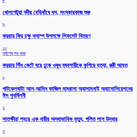
৮
খোলপেটুয়া নদীর বেড়িবাঁধে ধস, সংস্কারকাজ শুরু
৯
কয়রায় ফ্রি চক্ষু ক্যাম্প উপলক্ষে লিফলেট বিতরণ
১০
সর্বশেষ সব খবর
কয়রায় সিঁধ কেটে ঘরে ঢুকে ওষুধ ব্যবসায়ীকে কুপিয়ে হত্যা, স্ত্রী আহত
১
পাটকেলঘাটা আল-আমিন ফাজিল মাদ্রাসা অ্যালামনাই অ্যাসোসিয়েশনের
ঈদ পুনর্মিলনী
২
সাতক্ষীরা শহরে এক নারীর অস্বাভাবিক মৃত্যু, গলিত লাশ উদ্ধার
৩