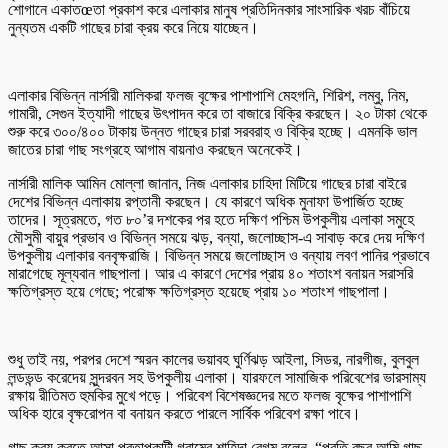
শোগানে একাতœতা প্রকাশ করে এলাকার মানুষ প্রতিদিনকার সাংসারিক খরচ বাঁচিয়ে
নুন্যতম একটি গাছের চারা ক্রয় করে নিয়ে যাচ্ছেন।
এলাকার বিভিন্ন নার্সারী মালিকরা ফলজ বৃক্ষের পাশাপাশি মেহগনি, শিরিশ, লম্বু, নিম,
গামারী, সেগুন ইত্যাদী গাছের উৎপাদন করে তা বাজারে বিক্রি করছেন। ২০ টাকা থেকে
শুরু করে ৩০০/৪০০ টাকায় উন্নত গাছের চারা সরবরাহ ও বিক্রি হচ্ছে। এমনকি ভাল
জাতের চারা গাছ সংগ্রহে আগাম বায়নাও করছেন অনেকেই।
নার্সারী মালিক আমিন মোল্লা জানান, নিজ এলাকার চাহিদা মিটিয়ে গাছের চারা বাইরে
দেশের বিভিন্ন এলাকায় রপ্তানী করছেন। যে কারণে অধিক মুনাফা উপার্জিত হচ্ছে
তাদের। সূত্রমতে, গত ৮০’র দশকের পর হতে দক্ষিণ পশ্চিম উপকুলীয় এলাকা সমুহে
মৌসুমী বায়ুর প্রভাব ও বিভিন্ন সময়ে ঝড়, বন্যা, জলোচ্ছাস-এ সাবাড় করে দেয় দক্ষিণ
উপকুলীয় এলাকার বনবৃক্ষরাজি। বিভিন্ন সময়ে জলোচ্ছাস ও বন্যায় লবণ পানির প্রভাবে
মারাগেছে মূল্যবান গাছপালা। আর এ কারণে দেশের প্রায় ৪০ শতাংশ বনায়ন সরাসরি
ক্ষতিগ্রস্ত হয়ে গেছে; পরোক্ষ ক্ষতিগ্রস্ত হয়েছে প্রায় ১০ শতাংশ গাছপালা।
শুধু তাই নয়, পরপর দেশে স্মরন কালের ভয়াবহ ঘুর্ণিঝড় আইলা, সিডর, নারগীজ, বুলবুল
লন্ডভন্ড করেদেয় সুন্দরবন সহ উপকুলীয় এলাকা। যারফলে সামাজিক পরিবেশের ভারসাম্য
রক্ষায় রীতিমত হুমকির মুখে পড়ে। পরিবেশ বিশেষজ্ঞদের মতে ফলজ বৃক্ষের পাশাপাশি
অধিক হারে বৃক্ষরোপন বা বনায়ন করতে পারলে সার্বিক পরিবেশ রক্ষা পাবে।
গাছ ক্রয় করতে আসা প্রতাপকাটী গ্রামের শাহিদা বেগম বলেন, “প্রতি বছর আমি গাছ