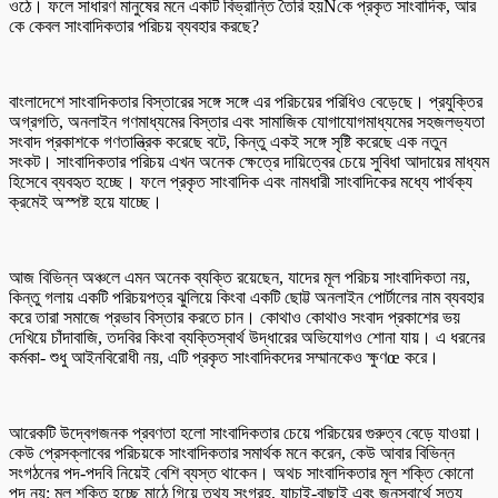
ওঠে। ফলে সাধারণ মানুষের মনে একটি বিভ্রান্তি তৈরি হয়Ñকে প্রকৃত সাংবাদিক, আর
কে কেবল সাংবাদিকতার পরিচয় ব্যবহার করছে?
বাংলাদেশে সাংবাদিকতার বিস্তারের সঙ্গে সঙ্গে এর পরিচয়ের পরিধিও বেড়েছে। প্রযুক্তির
অগ্রগতি, অনলাইন গণমাধ্যমের বিস্তার এবং সামাজিক যোগাযোগমাধ্যমের সহজলভ্যতা
সংবাদ প্রকাশকে গণতান্ত্রিক করেছে বটে, কিন্তু একই সঙ্গে সৃষ্টি করেছে এক নতুন
সংকট। সাংবাদিকতার পরিচয় এখন অনেক ক্ষেত্রে দায়িত্বের চেয়ে সুবিধা আদায়ের মাধ্যম
হিসেবে ব্যবহৃত হচ্ছে। ফলে প্রকৃত সাংবাদিক এবং নামধারী সাংবাদিকের মধ্যে পার্থক্য
ক্রমেই অস্পষ্ট হয়ে যাচ্ছে।
আজ বিভিন্ন অঞ্চলে এমন অনেক ব্যক্তি রয়েছেন, যাদের মূল পরিচয় সাংবাদিকতা নয়,
কিন্তু গলায় একটি পরিচয়পত্র ঝুলিয়ে কিংবা একটি ছোট্ট অনলাইন পোর্টালের নাম ব্যবহার
করে তারা সমাজে প্রভাব বিস্তার করতে চান। কোথাও কোথাও সংবাদ প্রকাশের ভয়
দেখিয়ে চাঁদাবাজি, তদবির কিংবা ব্যক্তিস্বার্থ উদ্ধারের অভিযোগও শোনা যায়। এ ধরনের
কর্মকা- শুধু আইনবিরোধী নয়, এটি প্রকৃত সাংবাদিকদের সম্মানকেও ক্ষুণœ করে।
আরেকটি উদ্বেগজনক প্রবণতা হলো সাংবাদিকতার চেয়ে পরিচয়ের গুরুত্ব বেড়ে যাওয়া।
কেউ প্রেসক্লাবের পরিচয়কে সাংবাদিকতার সমার্থক মনে করেন, কেউ আবার বিভিন্ন
সংগঠনের পদ-পদবি নিয়েই বেশি ব্যস্ত থাকেন। অথচ সাংবাদিকতার মূল শক্তি কোনো
পদ নয়; মূল শক্তি হচ্ছে মাঠে গিয়ে তথ্য সংগ্রহ, যাচাই-বাছাই এবং জনস্বার্থে সত্য