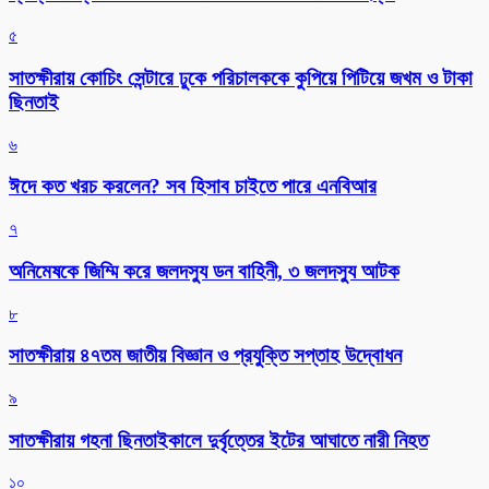
৫
সাতক্ষীরায় কোচিং সেন্টারে ঢুকে পরিচালককে কুপিয়ে পিটিয়ে জখম ও টাকা
ছিনতাই
৬
ঈদে কত খরচ করলেন? সব হিসাব চাইতে পারে এনবিআর
৭
অনিমেষকে জিম্মি করে জলদস্যু ডন বাহিনী, ৩ জলদস্যু আটক
৮
সাতক্ষীরায় ৪৭তম জাতীয় বিজ্ঞান ও প্রযুক্তি সপ্তাহ উদ্বোধন
৯
সাতক্ষীরায় গহনা ছিনতাইকালে দুর্বৃত্তের ইটের আঘাতে নারী নিহত
১০