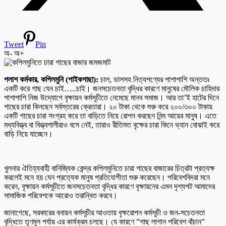
Tweet
Pin
অ-
অ+
পলাশ কর্মকার, কপিলমুনি (পাইকগাছা):
চাল, ডালসহ নিত্যপণ্যের পাশাপাশি অন্ততঃ
একটি করে গাছ যেন চাই…..চাই। জনসচেতনতা বৃদ্ধির কারণে মানুষের মৌলিক চাহিদার
পাশাপাশি নিজ উদ্যোগে বৃক্ষায়ন কর্মসূচীতে নেমেছে মানব সমাজ। আর তা’ই হাটের দিনে
গাছের চারা কিনছেন সর্বস্তরের ক্রেতারা। ২০ টাকা থেকে শুরু করে ২০০/৩০০ টাকায়
একটি গাছের চারা সংগ্রহ করে তা বাড়িতে নিয়ে রোপন করছেন নিন্ম আয়ের মানুষ। এতে
মধ্যবিত্ত্ব বা বিত্ত্বশালীরাও বসে নেই, তারাও রীতিমত বৃক্ষের চারা কিনে ভ্যান বোঝাই করে
বাড়ি নিয়ে যাচ্ছেন।
খুলনার ঐতিহ্যবাহী বানিজ্যিক কেন্দ্র কপিলমুনিতে চারা গাছের বাজারের চিত্রটা প্রত্যক্ষ
করলেই মনে হয় যেন প্রত্যেক মানুষ প্রতিযোগীতা শুরু করেছেন। পরিবেশবিদরা মনে
করেন, বৃক্ষায়ন কর্মসূচীতে জনসচেতনতা বৃদ্ধির কারণে বৃক্ষায়নের এমন দৃশ্যপট আমাদের
সামাজিক পরিবেশকে আরোও তরান্বিত করবে।
জানাগেছে, সরকারের বনায়ন কর্মসূচীর আওতায় বৃক্ষরোপন কর্মসূচী ও জন-সচেতনতা
বৃদ্ধিতে তৃণমূল পর্যায় এর কার্যক্রম চলছে। যে কারণে ”গাছ লাগান পরিবেশ বাঁচান”