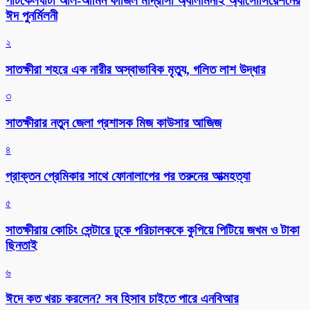
পাটকেলঘাটা আল-আমিন ফাজিল মাদ্রাসা অ্যালামনাই অ্যাসোসিয়েশনের
ঈদ পুনর্মিলনী
২
সাতক্ষীরা শহরে এক নারীর অস্বাভাবিক মৃত্যু, গলিত লাশ উদ্ধার
৩
সাতক্ষীরার নতুন জেলা প্রশাসক মিজ কাউসার আজিজ
৪
প্রাক্তন প্রেমিকার সাথে ফোনালাপের পর তরুনের আত্মহত্যা
৫
সাতক্ষীরায় কোচিং সেন্টারে ঢুকে পরিচালককে কুপিয়ে পিটিয়ে জখম ও টাকা
ছিনতাই
৬
ঈদে কত খরচ করলেন? সব হিসাব চাইতে পারে এনবিআর