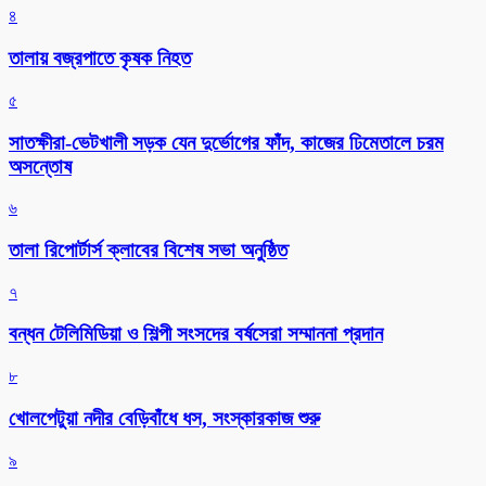
৪
তালায় বজ্রপাতে কৃষক নিহত
৫
সাতক্ষীরা-ভেটখালী সড়ক যেন দুর্ভোগের ফাঁদ, কাজের ঢিমেতালে চরম
অসন্তোষ
৬
‎তালা রিপোর্টার্স ক্লাবের বিশেষ সভা অনুষ্ঠিত
৭
বন্ধন টেলিমিডিয়া ও শিল্পী সংসদের বর্ষসেরা সম্মাননা প্রদান
৮
খোলপেটুয়া নদীর বেড়িবাঁধে ধস, সংস্কারকাজ শুরু
৯