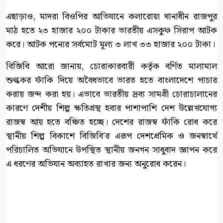
এছাড়াও, মাদরা বিওপির আভিযানে কলারোয়া থানাধীন রাজপুর
মাঠ হতে ২৩ হাজার ২০০ টাকার ভারতীয় এসকুফ সিরাপ আটক
করে। আটক পন্যের সর্বমোট মূল্য ৩ লাখ ৩৩ হাজার ২০০ টাকা।
বিজিবি আরো জানায়, চোরাকারবারী কর্তৃক বর্ণিত মালামাল
শুল্ককর ফাঁকি দিয়ে অবৈধভাবে ভারত হতে বাংলাদেশে পাচার
করায় জব্দ করা হয়। এভাবে ভারতীয় দ্রব্য সামগ্রী চোরাচালানের
কারণে দেশীয় শিল্প ক্ষতিগ্রস্থ হবার পাশাপাশি দেশ উল্লেখযোগ্য
রাজস্ব আয় হতে বঞ্চিত হচ্ছে। দেশের রাজস্ব ফাঁকি রোধ করে
স্থানীয় শিল্প বিকাশে বিজিবি’র এরূপ দেশপ্রেমিক ও জনস্বার্থে
পরিচালিত অভিযানে উপস্থিত স্থানীয় জনগন সাধুবাদ জ্ঞাপন করে
এ ধরণের অভিযান অব্যাহত রাখার জন্য অনুরোধ করেন।