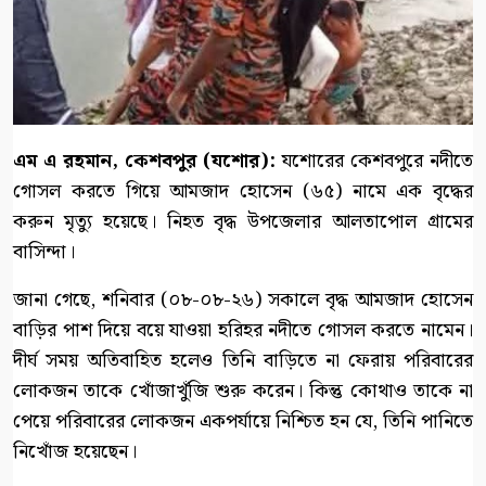
এম এ রহমান, কেশবপুর (যশোর):
যশোরের কেশবপুরে নদীতে
গোসল করতে গিয়ে আমজাদ হোসেন (৬৫) নামে এক বৃদ্ধের
করুন মৃত্যু হয়েছে। নিহত বৃদ্ধ উপজেলার আলতাপোল গ্রামের
বাসিন্দা।
জানা গেছে, শনিবার (০৮-০৮-২৬) সকালে বৃদ্ধ আমজাদ হোসেন
বাড়ির পাশ দিয়ে বয়ে যাওয়া হরিহর নদীতে গোসল করতে নামেন।
দীর্ঘ সময় অতিবাহিত হলেও তিনি বাড়িতে না ফেরায় পরিবারের
লোকজন তাকে খোঁজাখুঁজি শুরু করেন। কিন্তু কোথাও তাকে না
পেয়ে পরিবারের লোকজন একপর্যায়ে নিশ্চিত হন যে, তিনি পানিতে
নিখোঁজ হয়েছেন।