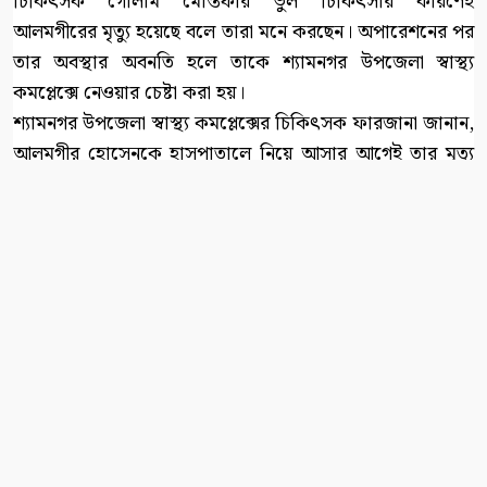
চিকিৎসক গোলাম মোস্তফার ভুল চিকিৎসার কারণেই
আলমগীরের মৃত্যু হয়েছে বলে তারা মনে করছেন। অপারেশনের পর
তার অবস্থার অবনতি হলে তাকে শ্যামনগর উপজেলা স্বাস্থ্য
কমপ্লেক্সে নেওয়ার চেষ্টা করা হয়।
শ্যামনগর উপজেলা স্বাস্থ্য কমপ্লেক্সের চিকিৎসক ফারজানা জানান,
আলমগীর হোসেনকে হাসপাতালে নিয়ে আসার আগেই তার মৃত্যু
হয়েছে। হাসপাতালে আনার সময় তিনি জীবিত ছিলেন না বলে
জানান এই চিকিৎসক।
রোগীর মৃত্যুর খবর পেয়ে শ্যামনগর থানা পুলিশের একটি দল
ঘটনাস্থলে পৌঁছায়। পুলিশ ঘটনাস্থল পরিদর্শন করে এবং মরদেহ
ময়নাতদন্তের জন্য প্রয়োজনীয় ব্যবস্থা গ্রহণ করে।
পুলিশ নিহতের মরদেহের সুরতহাল প্রতিবেদন তৈরি করেছে।
পাশাপাশি শ্যামনগর উপজেলা স্বাস্থ্য কমপ্লেক্সে গিয়ে মৃত ব্যক্তির
চিকিৎসা সংক্রান্ত তথ্য ও প্রয়োজনীয় প্রতিবেদন সংগ্রহের
কার্যক্রমও পরিচালনা করা হয়।