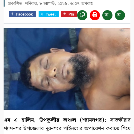
প্রকাশিত: শনিবার, ৮ আগস্ট, ২০২৬, ৬:০৭ অপরাহ্ণ
অ-
অ+
Facebook
Tweet
Pin
এম এ হালিম, উপকূলীয় অঞ্চল (শ্যামনগর):
সাতক্ষীরার
শ্যামনগর উপজেলার নুরনগরে পাইলসের অপারেশন করাতে গিয়ে