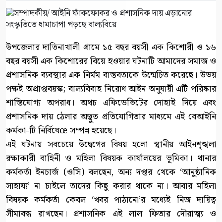
উপজেলার দাতিনাখালী গ্রামে ১৫ বছর বয়সী এক কিশোরী ও ১৬
বছর বয়সী এক কিশোরের বিয়ে হওয়ার ঘটনাটি আমাদের সমাজ ও
প্রশাসনিক ব্যবস্থার এক নির্মম বাস্তবতাকে উন্মেচিত করেছে। উভয়
পক্ষই অপ্রাপ্তবয়স্ক; বাল্যবিবাহ নিরোধ আইন অনুযায়ী এটি পরিষ্কার
শাস্তিযোগ্য অপরাধ। অথচ এফিডেভিটের দোহাই দিয়ে এবং
প্রশাসনিক দায় ঠেলার অদ্ভুত প্রতিযোগিতার মাধ্যমে এই বেআইনি
কর্মকা-টি নির্বিঘেœ সম্পন্ন হয়েছে।
এই ঘটনায় সবচেয়ে উদ্বেগের বিষয় হলো স্থানীয় আইনশৃঙ্খলা
রক্ষাকারী বাহিনী ও মহিলা বিষয়ক কার্যালয়ের ভূমিকা। থানার
কর্মকর্তা ইনচার্জ (ওসি) বলছেন, অন্য দপ্তর থেকে ‘আনুষ্ঠানিক
সাহায্য’ না চাইলে তাদের কিছু করার থাকে না। আবার মহিলা
বিষয়ক কর্মকর্তা কেবল ‘খবর পাঠানো’র মধ্যেই নিজ দায়িত্ব
সীমাবদ্ধ রাখছেন। প্রশাসনিক এই লাল ফিতার দৌরাত্ম্য ও