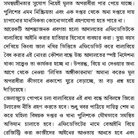
সমন্বয়হীনতার সুযোগ নিয়েই মূলত অপরাধীরা পার পেয়ে যাচ্ছে।
পুলিশের এমন নিষ্ক্রিয়তা এবং এক দপ্তর থেকে অন্য দপ্তরে দায়
চাপানোর মানসিকতা কোনোভাবেই গ্রহণযোগ্য হতে পারে না।
আরেকটি আশঙ্কাজনক প্রবণতা হলো আদালতের এফিডেভিটকে
বাল্যবিয়ে আইনি করার হাতিয়ার হিসেবে ব্যবহার করা। ভুয়া বয়স
দেখিয়ে কিংবা জাল নথির ভিত্তিতে এফিডেভিট করে বাল্যবিয়ে
বৈধ করার এই নোংরা কৌশল বন্ধে উচ্চ আদালতের স্পষ্ট নির্দেশনা
থাকা সত্ত্বেও তা কার্যকর হচ্ছে না। উপরন্তু, বিয়ে না দেওয়ার জন্য
আগে থেকে নেওয়া ‘লিখিত অঙ্গীকারনামা’ অমান্য করেও মূল
অপরাধীরা কীভাবে প্রকাশ্যে ঘুরে বেড়াচ্ছে, তা বড় প্রশ্ন হয়ে
দাঁড়িয়েছে।
জেলাজুড়ে গোপনে চলা বাল্যবিয়ের এই প্রথা বন্ধে অবিলম্বে জিরো
টলারেন্স নীতি গ্রহণ করতে হবে। শুধু খবর পাঠিয়ে দায়িত্ব শেষ না
করে মহিলা বিষয়ক দপ্তর ও থানা পুলিশকে যৌথভাবে সমন্বিত
অভিযান চালাতে হবে। এফিডেভিটের নামে বেআইনি বিয়ে
রেজিস্ট্রি করা কাজীদের আইনের আওতায় আনতে হবে এবং