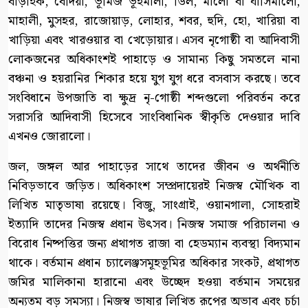
বাড়াইক, বেদিয়া, ভূমিজ ভূইমালী, ডিল, মালো বা ঘাসিমালো,
মাহালী, মুসহর, রাজোয়াড়, লোহার, শবর, হুদি, হো, খারিয়া বা
খাড়িয়া এবং খারওয়ার বা খেড়োয়ার। এসব নৃগোষ্ঠী বা আদিবাসী
লোকজনের অধিকাংশই পাহাড়ে ও সামান্য কিছু সমতলে নানা
বঞ্চনা ও হয়রানির শিকার হয়ে যুগ যুগ ধরে বসবাস করছে। তবে
সংবিধানে উপজাতি বা ক্ষুদ্র নৃ-গোষ্ঠী শব্দগুলো পরিবর্তন করে
সরাসরি আদিবাসী হিসেবে সাংবিধানিক স্বীকৃতি দেওয়ার দাবি
এখনও জোরালো।
জল, জঙ্গল আর পাহাড়ের সাথে তাদের জীবন ও অর্থনীতি
নিবিড়ভাবে জড়িত। অধিকাংশ সম্প্রদায়েরই নিজস্ব মৌখিক বা
লিখিত মাতৃভাষা রয়েছে। বিজু, সাংগ্রাই, ওয়ানগালা, সোহরাই
ইত্যাদি তাদের নিজস্ব প্রধান উৎসব। নিজস্ব সমাজ পরিচালনা ও
বিরোধ নিষ্পত্তির জন্য প্রথাগত রাজা বা হেডম্যান ব্যবস্থা বিদ্যমান
থাকে। বর্তমান প্রধান চ্যালেঞ্জসমূহভূমির অধিকার সংকট, প্রথাগত
জমির মালিকানা হারানো এবং উচ্ছেদ হওয়া বর্তমান সময়ের
অন্যতম বড় সমস্যা। নিজস্ব ভাষার লিখিত রূপের অভাব এবং চর্চা