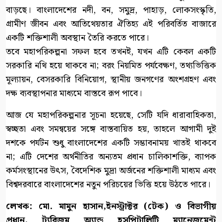
বাড়ছে। বাংলাদেশের নদী, বন, সমুদ্র, পাহাড়, লোকসংস্কৃতি,
গ্রামীণ জীবন এবং আতিথেয়তার ঐতিহ্য এই পরিবর্তিত বাজারে
একটি শক্তিশালী অবস্থান তৈরি করতে পারে।
তবে মহাপরিকল্পনা সফল হবে তখনই, যখন এটি কেবল একটি
সরকারি নথি হয়ে থাকবে না; বরং নিয়মিত পর্যবেক্ষণ, তথ্যভিত্তিক
মূল্যায়ন, বেসরকারি বিনিয়োগ, স্থানীয় জনগণের অংশগ্রহণ এবং
দক্ষ ব্যবস্থাপনার মাধ্যমে বাস্তবে রূপ পাবে।
আজ যে মহাপরিকল্পনার সূচনা হয়েছে, সেটি যদি ধারাবাহিকতা,
স্বচ্ছতা এবং সমন্বয়ের সঙ্গে বাস্তবায়িত হয়, তাহলে আগামী দুই
দশকে পর্যটন শুধু বাংলাদেশের একটি সম্ভাবনাময় খাতই থাকবে
না; এটি দেশের অর্থনীতির অন্যতম প্রধান চালিকাশক্তি, ব্যাপক
কর্মসংস্থানের উৎস, বৈদেশিক মুদ্রা অর্জনের শক্তিশালী মাধ্যম এবং
বিশ্বদরবারে বাংলাদেশের নতুন পরিচয়ের ভিত্তি হয়ে উঠতে পারে।
লেখক: মো. মামুন হাসান,ইনস্ট্রাক্টর (টেক) ও বিভাগীয়
প্রধান, ট্যুরিজম অ্যান্ড হসপিটালিটি ম্যানেজমেন্ট