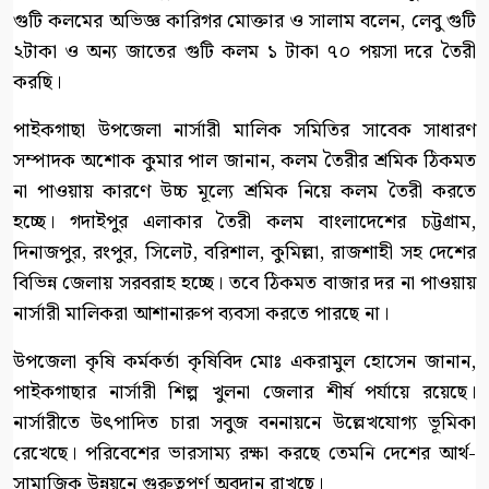
গুটি কলমের অভিজ্ঞ কারিগর মোক্তার ও সালাম বলেন, লেবু গুটি
২টাকা ও অন্য জাতের গুটি কলম ১ টাকা ৭০ পয়সা দরে তৈরী
করছি।
পাইকগাছা উপজেলা নার্সারী মালিক সমিতির সাবেক সাধারণ
সম্পাদক অশোক কুমার পাল জানান, কলম তৈরীর শ্রমিক ঠিকমত
না পাওয়ায় কারণে উচ্চ মূল্যে শ্রমিক নিয়ে কলম তৈরী করতে
হচ্ছে। গদাইপুর এলাকার তৈরী কলম বাংলাদেশের চট্টগ্রাম,
দিনাজপুর, রংপুর, সিলেট, বরিশাল, কুমিল্লা, রাজশাহী সহ দেশের
বিভিন্ন জেলায় সরবরাহ হচ্ছে। তবে ঠিকমত বাজার দর না পাওয়ায়
নার্সারী মালিকরা আশানারুপ ব্যবসা করতে পারছে না।
উপজেলা কৃষি কর্মকর্তা কৃষিবিদ মোঃ একরামুল হোসেন জানান,
পাইকগাছার নার্সারী শিল্প খুলনা জেলার শীর্ষ পর্যায়ে রয়েছে।
নার্সারীতে উৎপাদিত চারা সবুজ বননায়নে উল্লেখযোগ্য ভূমিকা
রেখেছে। পরিবেশের ভারসাম্য রক্ষা করছে তেমনি দেশের আর্থ-
সামাজিক উন্নয়নে গুরুত্বপূর্ণ অবদান রাখছে।