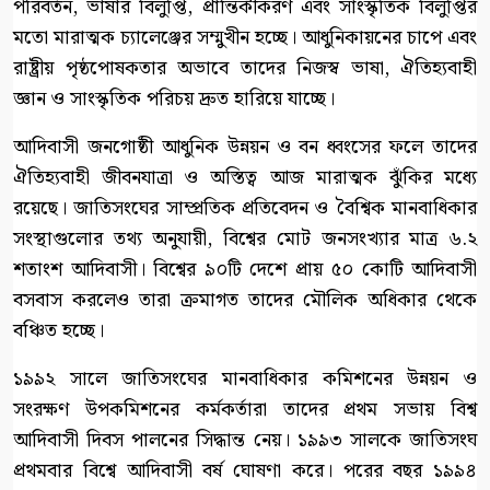
পরিবর্তন, ভাষার বিলুপ্তি, প্রান্তিকীকরণ এবং সাংস্কৃতিক বিলুপ্তির
মতো মারাত্মক চ্যালেঞ্জের সম্মুখীন হচ্ছে। আধুনিকায়নের চাপে এবং
রাষ্ট্রীয় পৃষ্ঠপোষকতার অভাবে তাদের নিজস্ব ভাষা, ঐতিহ্যবাহী
জ্ঞান ও সাংস্কৃতিক পরিচয় দ্রুত হারিয়ে যাচ্ছে।
আদিবাসী জনগোষ্ঠী আধুনিক উন্নয়ন ও বন ধ্বংসের ফলে তাদের
ঐতিহ্যবাহী জীবনযাত্রা ও অস্তিত্ব আজ মারাত্মক ঝুঁকির মধ্যে
রয়েছে। জাতিসংঘের সাম্প্রতিক প্রতিবেদন ও বৈশ্বিক মানবাধিকার
সংস্থাগুলোর তথ্য অনুযায়ী, বিশ্বের মোট জনসংখ্যার মাত্র ৬.২
শতাংশ আদিবাসী। বিশ্বের ৯০টি দেশে প্রায় ৫০ কোটি আদিবাসী
বসবাস করলেও তারা ক্রমাগত তাদের মৌলিক অধিকার থেকে
বঞ্চিত হচ্ছে।
১৯৯২ সালে জাতিসংঘের মানবাধিকার কমিশনের উন্নয়ন ও
সংরক্ষণ উপকমিশনের কর্মকর্তারা তাদের প্রথম সভায় বিশ্ব
আদিবাসী দিবস পালনের সিদ্ধান্ত নেয়। ১৯৯৩ সালকে জাতিসংঘ
প্রথমবার বিশ্বে আদিবাসী বর্ষ ঘোষণা করে। পরের বছর ১৯৯৪