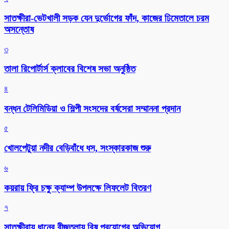
সাতক্ষীরা-ভেটখালী সড়ক যেন দুর্ভোগের ফাঁদ, কাজের ঢিমেতালে চরম
অসন্তোষ
৩
‎তালা রিপোর্টার্স ক্লাবের বিশেষ সভা অনুষ্ঠিত
৪
বন্ধন টেলিমিডিয়া ও শিল্পী সংসদের বর্ষসেরা সম্মাননা প্রদান
৫
খোলপেটুয়া নদীর বেড়িবাঁধে ধস, সংস্কারকাজ শুরু
৬
কয়রায় ফ্রি চক্ষু ক্যাম্প উপলক্ষে লিফলেট বিতরণ
৭
সাতক্ষীরায় ধানের বীজতলায় বিষ প্রয়োগের অভিযোগ