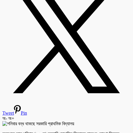
Tweet
Pin
অ-
অ+