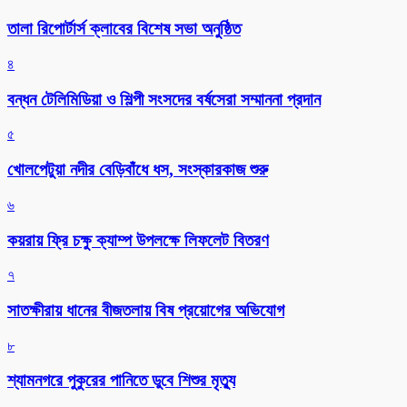
‎তালা রিপোর্টার্স ক্লাবের বিশেষ সভা অনুষ্ঠিত
৪
বন্ধন টেলিমিডিয়া ও শিল্পী সংসদের বর্ষসেরা সম্মাননা প্রদান
৫
খোলপেটুয়া নদীর বেড়িবাঁধে ধস, সংস্কারকাজ শুরু
৬
কয়রায় ফ্রি চক্ষু ক্যাম্প উপলক্ষে লিফলেট বিতরণ
৭
সাতক্ষীরায় ধানের বীজতলায় বিষ প্রয়োগের অভিযোগ
৮
শ্যামনগরে পুকুরের পানিতে ডুবে শিশুর মৃত্যু