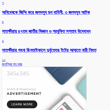
৭
অনিমেষকে জিম্মি করে জলদস্যু ডন বাহিনী, ৩ জলদস্যু আটক
৮
সাতক্ষীরায় ৪৭তম জাতীয় বিজ্ঞান ও প্রযুক্তি সপ্তাহ উদ্বোধন
৯
সাতক্ষীরায় গহনা ছিনতাইকালে দুর্বৃত্তের ইটের আঘাতে নারী নিহত
১০
জনপ্রিয় সব খবর