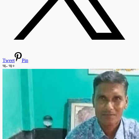
Tweet
Pin
অ-
অ+