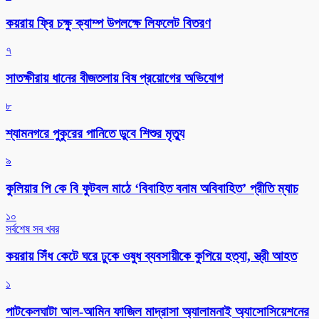
কয়রায় ফ্রি চক্ষু ক্যাম্প উপলক্ষে লিফলেট বিতরণ
৭
সাতক্ষীরায় ধানের বীজতলায় বিষ প্রয়োগের অভিযোগ
৮
শ্যামনগরে পুকুরের পানিতে ডুবে শিশুর মৃত্যু
৯
কুলিয়ার পি কে বি ফুটবল মাঠে ‘বিবাহিত বনাম অবিবাহিত’ প্রীতি ম্যাচ
১০
সর্বশেষ সব খবর
কয়রায় সিঁধ কেটে ঘরে ঢুকে ওষুধ ব্যবসায়ীকে কুপিয়ে হত্যা, স্ত্রী আহত
১
পাটকেলঘাটা আল-আমিন ফাজিল মাদ্রাসা অ্যালামনাই অ্যাসোসিয়েশনের