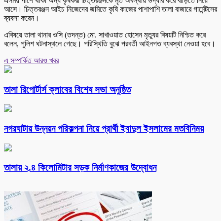
এসময় পাশে থাকা অন্য কৃষকরা চিত্তরঞ্জনকে মৃত অবস্থায় উদ্ধার করে বাড়িতে নিয়ে
আসে। চিত্তরঞ্জন আইচ নিজেদের জমিতে কৃষি কাজের পাশাপাশি তালা বাজারে গার্মেন্টসের
ব্যবসা করেন।
‎এবিষয়ে তালা থানার ওসি (তদন্ত) মো. সাখাওয়াত হোসেন মৃত্যুর বিষয়টি নিশ্চিত করে
বলেন, পুলিশ ঘটনাস্থলে গেছে। পরিস্থিতি বুঝে পরবর্তী আইনগত ব্যবস্থা নেওয়া হবে।
এ সম্পর্কিত আরও খবর
‎তালা রিপোর্টার্স ক্লাবের বিশেষ সভা অনুষ্ঠিত
নগরঘাটায় উন্নয়ন পরিকল্পনা নিয়ে প্রার্থী ইবাদুল ইসলামের মতবিনিময়
তালায় ২.৪ কিলোমিটার সড়ক নির্মাণকাজের উদ্বোধন