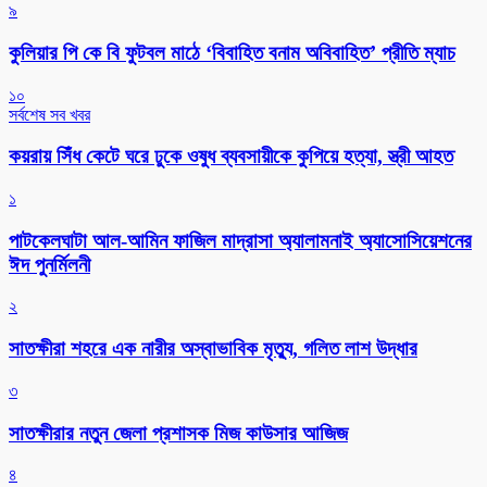
৯
কুলিয়ার পি কে বি ফুটবল মাঠে ‘বিবাহিত বনাম অবিবাহিত’ প্রীতি ম্যাচ
১০
সর্বশেষ সব খবর
কয়রায় সিঁধ কেটে ঘরে ঢুকে ওষুধ ব্যবসায়ীকে কুপিয়ে হত্যা, স্ত্রী আহত
১
পাটকেলঘাটা আল-আমিন ফাজিল মাদ্রাসা অ্যালামনাই অ্যাসোসিয়েশনের
ঈদ পুনর্মিলনী
২
সাতক্ষীরা শহরে এক নারীর অস্বাভাবিক মৃত্যু, গলিত লাশ উদ্ধার
৩
সাতক্ষীরার নতুন জেলা প্রশাসক মিজ কাউসার আজিজ
৪