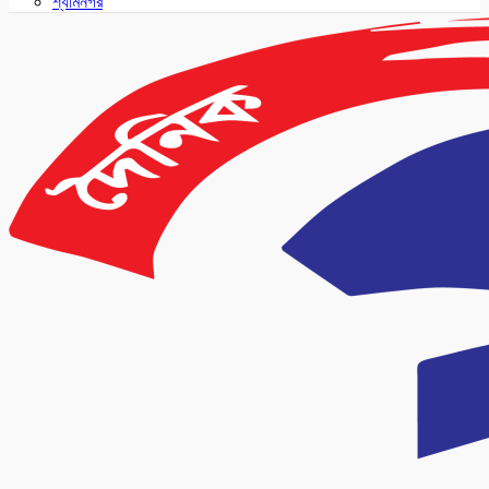
শ্যামনগর