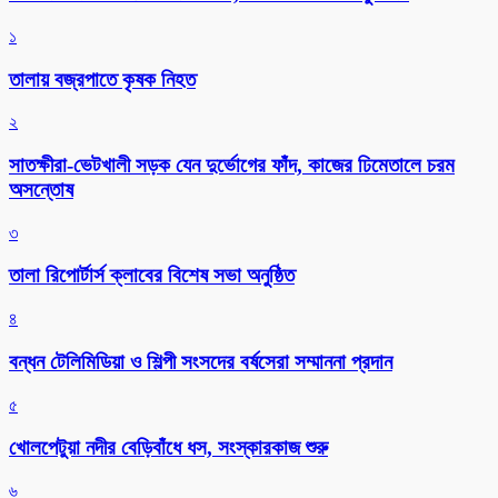
১
তালায় বজ্রপাতে কৃষক নিহত
২
সাতক্ষীরা-ভেটখালী সড়ক যেন দুর্ভোগের ফাঁদ, কাজের ঢিমেতালে চরম
অসন্তোষ
৩
‎তালা রিপোর্টার্স ক্লাবের বিশেষ সভা অনুষ্ঠিত
৪
বন্ধন টেলিমিডিয়া ও শিল্পী সংসদের বর্ষসেরা সম্মাননা প্রদান
৫
খোলপেটুয়া নদীর বেড়িবাঁধে ধস, সংস্কারকাজ শুরু
৬