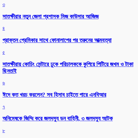
৩
সাতক্ষীরার নতুন জেলা প্রশাসক মিজ কাউসার আজিজ
৪
প্রাক্তন প্রেমিকার সাথে ফোনালাপের পর তরুনের আত্মহত্যা
৫
সাতক্ষীরায় কোচিং সেন্টারে ঢুকে পরিচালককে কুপিয়ে পিটিয়ে জখম ও টাকা
ছিনতাই
৬
ঈদে কত খরচ করলেন? সব হিসাব চাইতে পারে এনবিআর
৭
অনিমেষকে জিম্মি করে জলদস্যু ডন বাহিনী, ৩ জলদস্যু আটক
৮