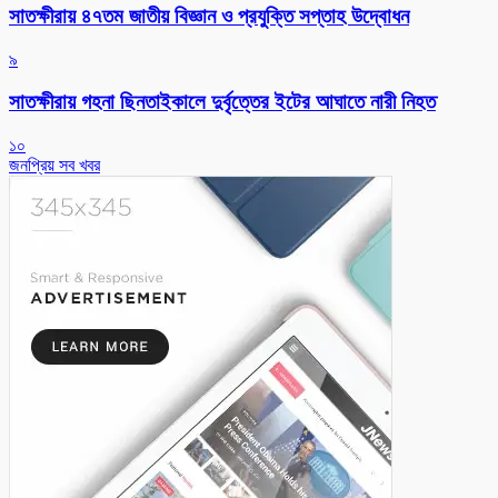
সাতক্ষীরায় ৪৭তম জাতীয় বিজ্ঞান ও প্রযুক্তি সপ্তাহ উদ্বোধন
৯
সাতক্ষীরায় গহনা ছিনতাইকালে দুর্বৃত্তের ইটের আঘাতে নারী নিহত
১০
জনপ্রিয় সব খবর