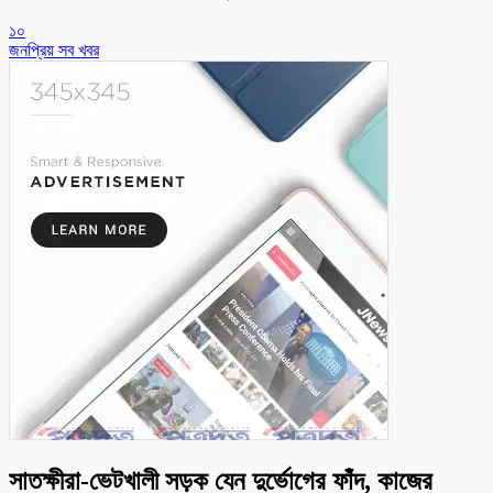
১০
জনপ্রিয় সব খবর
সাতক্ষীরা-ভেটখালী সড়ক যেন দুর্ভোগের ফাঁদ, কাজের