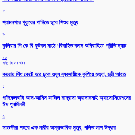
৮
শ্যামনগরে পুকুরের পানিতে ডুবে শিশুর মৃত্যু
৯
কুলিয়ার পি কে বি ফুটবল মাঠে ‘বিবাহিত বনাম অবিবাহিত’ প্রীতি ম্যাচ
১০
সর্বশেষ সব খবর
কয়রায় সিঁধ কেটে ঘরে ঢুকে ওষুধ ব্যবসায়ীকে কুপিয়ে হত্যা, স্ত্রী আহত
১
পাটকেলঘাটা আল-আমিন ফাজিল মাদ্রাসা অ্যালামনাই অ্যাসোসিয়েশনের
ঈদ পুনর্মিলনী
২
সাতক্ষীরা শহরে এক নারীর অস্বাভাবিক মৃত্যু, গলিত লাশ উদ্ধার