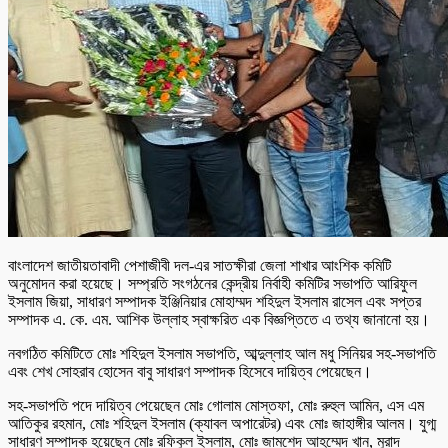
বাংলাদেশ জাতীয়তাবাদী পেশাজীবী দল-এর সাতক্ষীরা জেলা শাখার আংশিক কমিটি
অনুমোদন করা হয়েছে। সম্প্রতি সংগঠনের কেন্দ্রীয় নির্বাহী কমিটির সভাপতি আরিফুল
ইসলাম জিয়া, সাধারণ সম্পাদক ইঞ্জিনিয়ার মোহাম্মদ শহিদুল ইসলাম রাসেল এবং সপ্তর
সম্পাদক এ. কে. এম. আশিক উল্লাহ স্বাক্ষরিত এক বিজ্ঞপ্তিতে এ তথ্য জানানো হয়।
নবগঠিত কমিটিতে মোঃ শহিদুল ইসলাম সভাপতি, আব্দুল্লাহ আল মধু সিনিয়র সহ-সভাপতি
এবং শেখ সোহরাব হোসেন বাবু সাধারণ সম্পাদক হিসেবে দায়িত্ব পেয়েছেন।
সহ-সভাপতি পদে দায়িত্ব পেয়েছেন মোঃ গোলাম মোস্তফা, মোঃ রুহুল আমিন, এস এম
আতিকুর রহমান, মোঃ শহিদুল ইসলাম (ক্যাবল অপারেটর) এবং মোঃ জাহাঙ্গীর আলম। যুগ্ম
সাধারণ সম্পাদক হয়েছেন মোঃ রফিকুল ইসলাম, মোঃ জামশেদ আহম্মেদ খান, মুরাদ