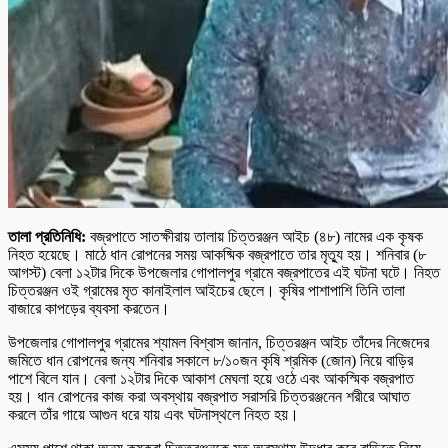
‎তালা প্রতিনিধি:
‎বজ্রপাতে সাতক্ষীরায় তালায় চিত্তরঞ্জন আইচ (৪৮) নামের এক কৃষক
নিহত হয়েছে। মাঠে ধান রোপনের সময় আকষ্মিক বজ্রপাতে তার মৃত্যু হয়। শনিবার (৮
আগস্ট) বেলা ১২টার দিকে উপজেলার গোপালপুর গ্রামে বজ্রপাতের এই ঘটনা ঘটে। নিহত
চিত্তরঞ্জন ওই গ্রামের মৃত কানাইলাল আইচের ছেলে। কৃষির পাশাপাশি তিনি তালা
বাজারে কাপড়ের ব্যবসা করতেন।
‎উপজেলার গোপালপুর গ্রামের শ্যামল বিশ্বাস জানান, চিত্তরঞ্জন আইচ তাঁদের নিজেদের
জমিতে ধান রোপনের জন্য শনিবার সকালে ৮/১০জন কৃষি শ্রমিক (জোন) নিয়ে বাড়ির
পাশে বিলে যান। বেলা ১২টার দিকে আকাশ মেঘলা হয়ে ওঠে এবং আকস্মিক বজ্রপাত
হয়। ধান রোপনের কাজ করা অবস্থায় বজ্রপাত সরাসরি চিত্তরঞ্জনেন শরীরে আঘাত
করলে তাঁর গায়ে আগুন ধরে যায় এবং ঘটনাস্থলে নিহত হয়।