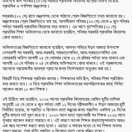
অবশেষে কাল শনিবার (২৩ মে) সরকারি প্রাথমিক বিদ্যালয় বান্ধের ঘোষণা দিয়েছে
প্রাথমিক ও গণশিক্ষা মন্ত্রণালয়।
শুক্রবার (২২ মে) রাতে মন্ত্রণালয় থেকে পাঠানো প্রেস বিজ্ঞপ্তিতে তথ্য জানানো হয়।
মন্ত্রণালয়ের প্রেস বিজ্ঞপ্তিতে বলা হয়, আগামীকাল শনিবার (২৩ মে) থেকে ৬ জুন শনিবার
পর্যন্ত সরকারি প্রাথমিক বিদ্যালয় বন্ধ থাকবে। এর আগে বৃহস্পতিবার (২১ মে)
প্রাথমিক শিক্ষা অধিদফতর থেকে জানানো হয়েছিল, শনিবার সরকারি প্রাথমিক বিদ্যালয়
খোলা থাকবে।
অধিদফতরের বিজ্ঞপ্তিতে জানানো হয়েছিল, আসন্ন পবিত্র ঈদুল আজহা উপলক্ষে
দেশব্যাপী সব সরকারি, আধা-সরকারি, স্বায়ত্তশাসিত, আধা-স্বায়ত্তশাসিত এবং
বেসরকারি অফিস আগামী ২৫ মে সোমবার থেকে ৩১ মে রবিবার পর্যন্ত বন্ধ থাকবে এবং
আগামী ২৩ মে শনিবার ও ২৪ মে রবিবার অফিসগুলো খোলা থাকবে। ওই প্রজ্ঞাপনের
আলোকে প্রয়োজনীয় ব্যবস্থা গ্রহণের জন্য নির্দেশক্রমে অনুরোধ করা হয়।
বিষয়টি নিয়ে শিক্ষকরা প্রতিবাদ জানায়। শিক্ষকদের দাবি ছিল, শনিবার শিক্ষা প্রতিষ্ঠান
বন্ধ রাখতে হবে। এ নিয়ে প্রাথমিক শিক্ষা অধিদফতরের মহাপরিচালকের কাছে লিখিত
আবেদন করেন ১০ জন শিক্ষক।
ওই চিঠিতে বলা হয়েছিল, ২০২৬ সালের প্রাথমিক বিদ্যালয়ের ঘোষিত ছুটির তালিকা
অনুযায়ী ২৪ মে থেকে ৪ জুন পর্যন্ত মোট ১২ দিনের গ্রীষ্মকালীন ও ঈদুল আজহার ছুটি
নির্ধারিত হয়েছে, যা শ্রান্তি ও বিনোদন ভাতা মঞ্জুরের জন্য প্রচলিত একটানা ১৫ দিনের
ছুটির বাস্তব শর্ত পূরণ করে না। ২০২৩ সালে ভাতা গ্রহণকারী সব শিক্ষক ২০২৬ সালে
পূনরায় আবেদন করতে পারছেন না। এই কারণে অনেক শিক্ষক বাধ্যতামূলকভাবে আরও
এক বছর অপেক্ষা করতে বাধ্য হবেন। এছাড়া এ সময়ের মধ্যে যে সব শিক্ষক অবসর
গ্রহণ করবেন, তারা বর্ণিত শ্রান্তি ও বিনোদন ভাতা থেকে বঞ্চিত হবেন।