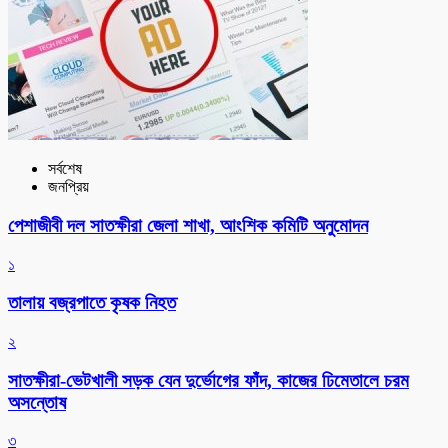
সর্বশেষ
জনপ্রিয়
পেশাজীবী দল সাতক্ষীরা জেলা শাখা, আংশিক কমিটি অনুমোদন
১
তালায় বজ্রপাতে কৃষক নিহত
২
সাতক্ষীরা-ভেটখালী সড়ক যেন দুর্ভোগের ফাঁদ, কাজের ঢিমেতালে চরম
অসন্তোষ
৩