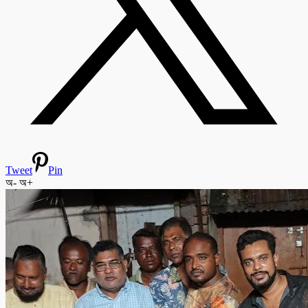
Tweet
Pin
অ-
অ+