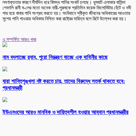
লবণাক্ততার কারণে দীর্ঘদিন ধরে বিশুদ্ধ পানির সংকট চলছে। ধুমঘাট এলাকার বাসিন্দা
শেফালি রানী ম-লের মতো অনেক নারী-পুরুষকে প্রতিদিন কয়েক কিলোমিটার হেঁটে ও নদী
পার হয়ে খাবার পানি সংগ্রহ করতে হয়। সংবিধানে স্বীকৃত জীবনের অধিকারের আওতায়
সুপেয় পানি পাওয়ার অধিকার নিশ্চিত করা রাষ্ট্রের দায়িত্ব বলে রিটে উল্লেখ করা হয়।
এ সম্পর্কিত আরও খবর
নাম বদলাচ্ছে র‌্যাব, পুরো নিয়ন্ত্রণ যাচ্ছে এক বাহিনীর কাছে
যারা শান্তিশৃঙ্খলা নষ্ট করতে চায়, তাদের বিরুদ্ধে সতর্ক থাকতে হবে:
প্রধানমন্ত্রী
ইউএনওদের আরও মানবিক ও দায়িত্বশীল হওয়ার আহ্বান প্রধানমন্ত্রীর