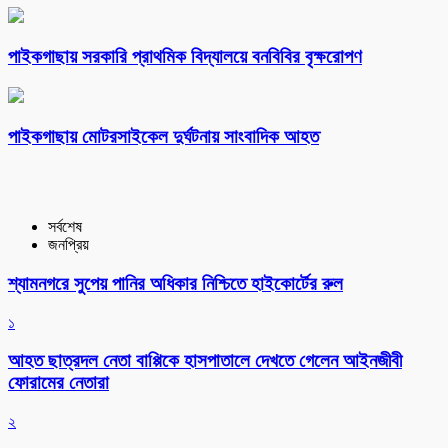
পাইকগাছায় সরকারি প্রাথমিক বিদ্যালয়ে বনবিবির বৃক্ষরোপণ
পাইকগাছায় মোটরসাইকেল দুর্ঘটনায় সাংবাদিক আহত
সর্বশেষ
জনপ্রিয়
শ্যামনগরে সুপেয় পানির অধিকার নিশ্চিতে হাইকোর্টের রুল
১
আহত ছাত্রদল নেতা বাপ্পিকে হাসপাতালে দেখতে গেলেন আইনজীবী
ফোরামের নেতারা
২