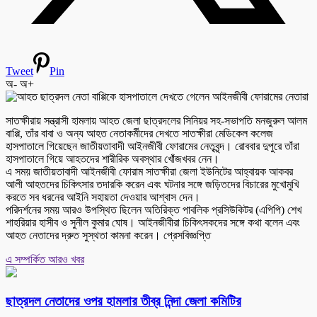
Tweet
Pin
অ-
অ+
সাতক্ষীরায় সন্ত্রাসী হামলায় আহত জেলা ছাত্রদলের সিনিয়র সহ-সভাপতি মনজুরুল আলম
বাপ্পি, তাঁর বাবা ও অন্য আহত নেতাকর্মীদের দেখতে সাতক্ষীরা মেডিকেল কলেজ
হাসপাতালে গিয়েছেন জাতীয়তাবাদী আইনজীবী ফোরামের নেতৃবৃন্দ। রোববার দুপুরে তাঁরা
হাসপাতালে গিয়ে আহতদের শারীরিক অবস্থার খোঁজখবর নেন।
এ সময় জাতীয়তাবাদী আইনজীবী ফোরাম সাতক্ষীরা জেলা ইউনিটের আহ্বায়ক আকবর
আলী আহতদের চিকিৎসার তদারকি করেন এবং ঘটনার সঙ্গে জড়িতদের বিচারের মুখোমুখি
করতে সব ধরনের আইনি সহায়তা দেওয়ার আশ্বাস দেন।
পরিদর্শনের সময় আরও উপস্থিত ছিলেন অতিরিক্ত পাবলিক প্রসিউকিটর (এপিপি) শেখ
শাহরিয়ার হাসীব ও সুনীল কুমার ঘোষ। আইনজীবীরা চিকিৎসকদের সঙ্গে কথা বলেন এবং
আহত নেতাদের দ্রুত সুস্থতা কামনা করেন। প্রেসবিজ্ঞপ্তি
এ সম্পর্কিত আরও খবর
ছাত্রদল নেতাদের ওপর হামলার তীব্র নিন্দা জেলা কমিটির