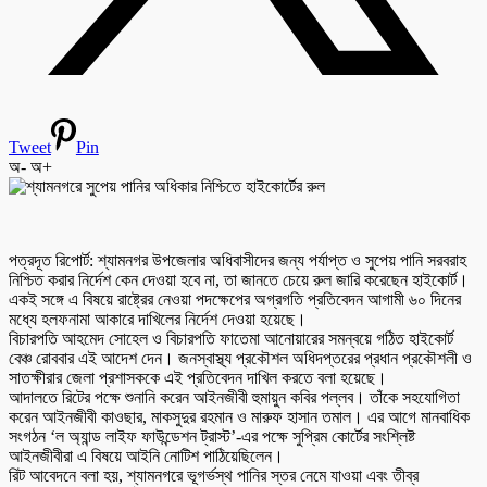
Tweet
Pin
অ-
অ+
পত্রদূত রিপোর্ট: শ্যামনগর উপজেলার অধিবাসীদের জন্য পর্যাপ্ত ও সুপেয় পানি সরবরাহ
নিশ্চিত করার নির্দেশ কেন দেওয়া হবে না, তা জানতে চেয়ে রুল জারি করেছেন হাইকোর্ট।
একই সঙ্গে এ বিষয়ে রাষ্ট্রের নেওয়া পদক্ষেপের অগ্রগতি প্রতিবেদন আগামী ৬০ দিনের
মধ্যে হলফনামা আকারে দাখিলের নির্দেশ দেওয়া হয়েছে।
বিচারপতি আহমেদ সোহেল ও বিচারপতি ফাতেমা আনোয়ারের সমন্বয়ে গঠিত হাইকোর্ট
বেঞ্চ রোববার এই আদেশ দেন। জনস্বাস্থ্য প্রকৌশল অধিদপ্তরের প্রধান প্রকৌশলী ও
সাতক্ষীরার জেলা প্রশাসককে এই প্রতিবেদন দাখিল করতে বলা হয়েছে।
আদালতে রিটের পক্ষে শুনানি করেন আইনজীবী হুমায়ুন কবির পল্লব। তাঁকে সহযোগিতা
করেন আইনজীবী কাওছার, মাকসুদুর রহমান ও মারুফ হাসান তমাল। এর আগে মানবাধিক
সংগঠন ‘ল অ্যান্ড লাইফ ফাউন্ডেশন ট্রাস্ট’-এর পক্ষে সুপ্রিম কোর্টের সংশ্লিষ্ট
আইনজীবীরা এ বিষয়ে আইনি নোটিশ পাঠিয়েছিলেন।
রিট আবেদনে বলা হয়, শ্যামনগরে ভূগর্ভস্থ পানির স্তর নেমে যাওয়া এবং তীব্র