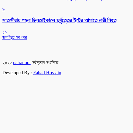
৯
সাতক্ষীরায় গহনা ছিনতাইকালে দুর্বৃত্তের ইটের আঘাতে নারী নিহত
১০
জনপ্রিয় সব খবর
২০২৫
patradoot
সর্বস্বত্ব সংরক্ষিত
Developed By :
Fahad Hossain