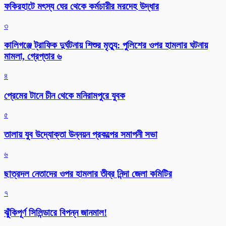
ফকিরহাটে মৎস্য ঘের থেকে কর্মচারীর মরদেহ উদ্ধার
৩
কালিগঞ্জে ট্রাফিক দুর্ঘটনায় শিশুর মৃত্যু: পুলিশের ওপর হামলার ঘটনায়
মামলা, গ্রেপ্তার ৬
৪
প্রেমের টানে চীন থেকে মনিরামপুরে যুবক
৫
তালায় যুব উদ্যোক্তা উন্নয়ন প্রকল্পের সমাপনী সভা
৬
ছাত্রদল নেতাদের ওপর হামলার তীব্র নিন্দা জেলা কমিটির
৭
ঝুঁকিপূর্ণ সিলিন্ডারে বিপন্ন জানমাল!