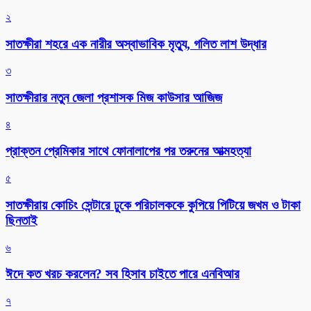
২
সাতক্ষীরা শহরে এক নারীর অস্বাভাবিক মৃত্যু, গলিত লাশ উদ্ধার
৩
সাতক্ষীরার নতুন জেলা প্রশাসক মিজ কাউসার আজিজ
৪
প্রাক্তন প্রেমিকার সাথে ফোনালাপের পর তরুনের আত্মহত্যা
৫
সাতক্ষীরায় কোচিং সেন্টারে ঢুকে পরিচালককে কুপিয়ে পিটিয়ে জখম ও টাকা
ছিনতাই
৬
ঈদে কত খরচ করলেন? সব হিসাব চাইতে পারে এনবিআর
৭