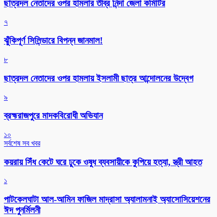
ছাত্রদল নেতাদের ওপর হামলার তীব্র নিন্দা জেলা কমিটির
৭
ঝুঁকিপূর্ণ সিলিন্ডারে বিপন্ন জানমাল!
৮
ছাত্রদল নেতাদের ওপর হামলায় ইসলামী ছাত্র আন্দোলনের উদ্বেগ
৯
ব্রহ্মরাজপুরে মাদকবিরোধী অভিযান
১০
সর্বশেষ সব খবর
কয়রায় সিঁধ কেটে ঘরে ঢুকে ওষুধ ব্যবসায়ীকে কুপিয়ে হত্যা, স্ত্রী আহত
১
পাটকেলঘাটা আল-আমিন ফাজিল মাদ্রাসা অ্যালামনাই অ্যাসোসিয়েশনের
ঈদ পুনর্মিলনী