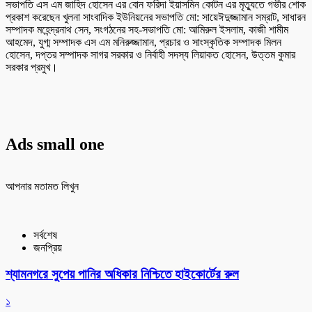
সভাপতি এস এম জাহিদ হোসেন এর বোন ফরিদা ইয়াসমিন কোটন এর মৃত্যুতে গভীর শোক
প্রকাশ করেছেন খুলনা সাংবাদিক ইউনিয়নের সভাপতি মো: সায়েঈদুজ্জামান সম্রাট, সাধারন
সম্পাদক মহেন্দ্রনাথ সেন, সংগঠনের সহ-সভাপতি মো: আমিরুল ইসলাম, কাজী শামীম
আহমেদ, যুগ্ম সম্পাদক এস এম মনিরুজ্জামান, প্রচার ও সাংস্কৃতিক সম্পাদক মিলন
হোসেন, দপ্তর সম্পাদক সাগর সরকার ও নির্বাহী সদস্য লিয়াকত হোসেন, উত্তম কুমার
সরকার প্রমুখ।
Ads small one
আপনার মতামত লিখুন
সর্বশেষ
জনপ্রিয়
শ্যামনগরে সুপেয় পানির অধিকার নিশ্চিতে হাইকোর্টের রুল
১