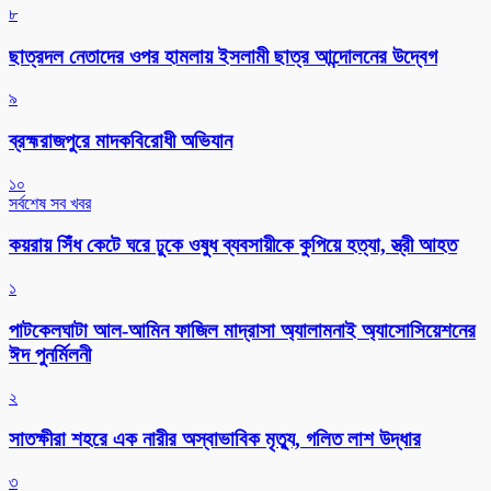
৮
ছাত্রদল নেতাদের ওপর হামলায় ইসলামী ছাত্র আন্দোলনের উদ্বেগ
৯
ব্রহ্মরাজপুরে মাদকবিরোধী অভিযান
১০
সর্বশেষ সব খবর
কয়রায় সিঁধ কেটে ঘরে ঢুকে ওষুধ ব্যবসায়ীকে কুপিয়ে হত্যা, স্ত্রী আহত
১
পাটকেলঘাটা আল-আমিন ফাজিল মাদ্রাসা অ্যালামনাই অ্যাসোসিয়েশনের
ঈদ পুনর্মিলনী
২
সাতক্ষীরা শহরে এক নারীর অস্বাভাবিক মৃত্যু, গলিত লাশ উদ্ধার
৩