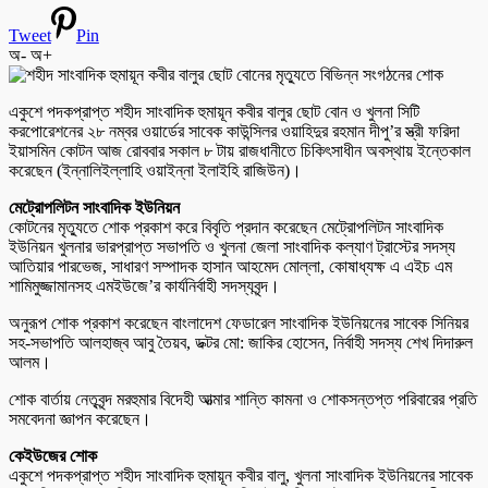
Tweet
Pin
অ-
অ+
একুশে পদকপ্রাপ্ত শহীদ সাংবাদিক হুমায়ূন কবীর বালুর ছোট বোন ও খুলনা সিটি
করপোরেশনের ২৮ নম্বর ওয়ার্ডের সাবেক কাউন্সিলর ওয়াহিদুর রহমান দীপু’র স্ত্রী ফরিদা
ইয়াসমিন কোটন আজ রোববার সকাল ৮ টায় রাজধানীতে চিকিৎসাধীন অবস্থায় ইন্তেকাল
করেছেন (ইন্নালিইল্লাহি ওয়াইন্না ইলাইহি রাজিউন)।
মেট্রোপলিটন সাংবাদিক ইউনিয়ন
কোটনের মৃত্যুতে শোক প্রকাশ করে বিবৃতি প্রদান করেছেন মেট্রোপলিটন সাংবাদিক
ইউনিয়ন খুলনার ভারপ্রাপ্ত সভাপতি ও খুলনা জেলা সাংবাদিক কল্যাণ ট্রাস্টের সদস্য
আতিয়ার পারভেজ, সাধারণ সম্পাদক হাসান আহমেদ মোল্লা, কোষাধ্যক্ষ এ এইচ এম
শামিমুজ্জামানসহ এমইউজে’র কার্যনির্বাহী সদস্যবৃন্দ।
অনুরূপ শোক প্রকাশ করেছেন বাংলাদেশ ফেডারেল সাংবাদিক ইউনিয়নের সাবেক সিনিয়র
সহ-সভাপতি আলহাজ্ব আবু তৈয়ব, ডক্টর মো: জাকির হোসেন, নির্বাহী সদস্য শেখ দিদারুল
আলম।
শোক বার্তায় নেতৃবৃন্দ মরহুমার বিদেহী আত্মার শান্তি কামনা ও শোকসন্তপ্ত পরিবারের প্রতি
সমবেদনা জ্ঞাপন করেছেন।
কেইউজের শোক
একুশে পদকপ্রাপ্ত শহীদ সাংবাদিক হুমায়ূন কবীর বালু, খুলনা সাংবাদিক ইউনিয়নের সাবেক