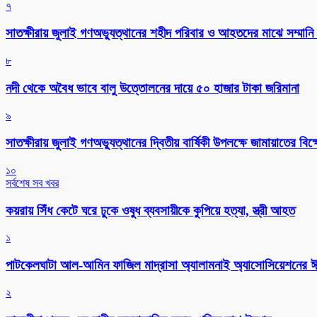
৭
সাতক্ষীরায় জুলাই গণঅভ্যুত্থানের শহীদ পরিবার ও আহতদের মাঝে সম্মানি 
৮
নদী থেকে অবৈধ ভাবে বালু উত্তোলনের দায়ে ৫০ হাজার টাকা জরিমানা
৯
সাতক্ষীরায় জুলাই গণঅভ্যুত্থানের দ্বিতীয় বার্ষিকী উপলক্ষে জামায়াতের বি
১০
সর্বশেষ সব খবর
কয়রায় সিঁধ কেটে ঘরে ঢুকে ওষুধ ব্যবসায়ীকে কুপিয়ে হত্যা, স্ত্রী আহত
১
পাটকেলঘাটা আল-আমিন ফাজিল মাদ্রাসা অ্যালামনাই অ্যাসোসিয়েশনের ঈদ 
২