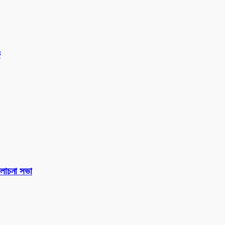
ক
 আলোচনা সভা