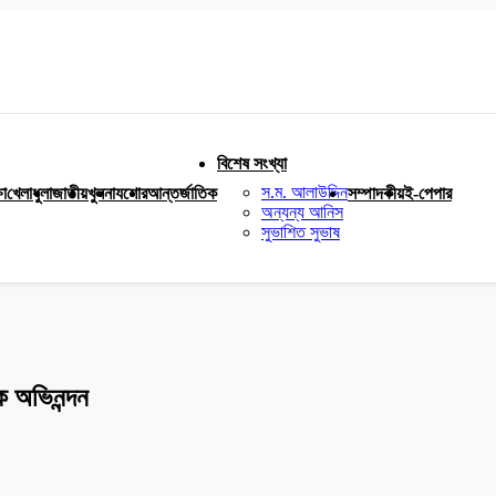
বিশেষ সংখ্যা
স.ম. আলাউদ্দিন
ষা
খেলাধুলা
জাতীয়
খুলনা
যশোর
আন্তর্জাতিক
সম্পাদকীয়
ই-পেপার
অন্যন্য আনিস
সুভাশিত সুভাষ
ে অভিনন্দন