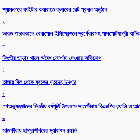
শ্যামনগরে ফাইটার ক্যারাতে ক্লাবের বেল্ট প্রদান অনুষ্ঠান
২
ভারত পাচারকালে বেনাপোল ইমিগ্রেশনে স্বর্ণেবারসহ পাসপোর্টযাত্রী আট
৩
ফিংড়ীর ডাড়ার খালে অবৈধ নেটপাটা দেওয়ার অভিযোগ
৪
তালায় বিল থেকে যুবকের মৃতদেহ উদ্ধার
৫
গণঅভ্যুত্থানের দ্বিতীয় বর্ষপূর্তি উপলক্ষে সাতক্ষীরায় বিএনপির র‌্যালি ও
৬
সাতক্ষীরায় ছাত্রশিবিরের ম্যারাথন র‌্যালি