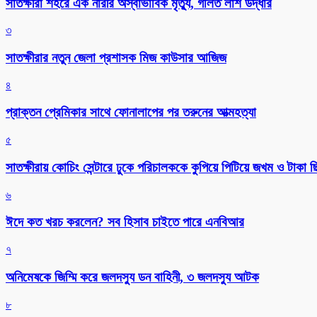
সাতক্ষীরা শহরে এক নারীর অস্বাভাবিক মৃত্যু, গলিত লাশ উদ্ধার
৩
সাতক্ষীরার নতুন জেলা প্রশাসক মিজ কাউসার আজিজ
৪
প্রাক্তন প্রেমিকার সাথে ফোনালাপের পর তরুনের আত্মহত্যা
৫
সাতক্ষীরায় কোচিং সেন্টারে ঢুকে পরিচালককে কুপিয়ে পিটিয়ে জখম ও টাকা 
৬
ঈদে কত খরচ করলেন? সব হিসাব চাইতে পারে এনবিআর
৭
অনিমেষকে জিম্মি করে জলদস্যু ডন বাহিনী, ৩ জলদস্যু আটক
৮