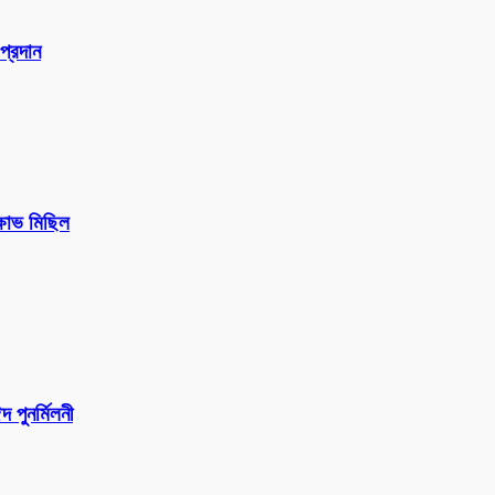
প্রদান
ক্ষোভ মিছিল
পুনর্মিলনী