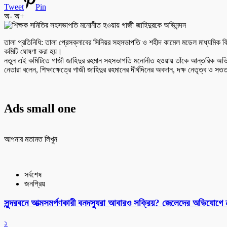
Tweet
Pin
অ-
অ+
তালা প্রতিনিধি: তালা প্রেসক্লাবের সিনিয়র সহসভাপতি ও শহীদ কামেল মডেল মাধ্যমিক বিদ
কমিটি ঘোষণা করা হয়।
নতুন এই কমিটিতে গাজী জাহিদুর রহমান সহসভাপতি মনোনীত হওয়ায় তাঁকে আন্তরিক অভিনন্দন 
নেতারা বলেন, শিক্ষাক্ষেত্রে গাজী জাহিদুর রহমানের দীর্ঘদিনের অবদান, দক্ষ নেতৃত্ব ও সততা
Ads small one
আপনার মতামত লিখুন
সর্বশেষ
জনপ্রিয়
সুন্দরবনে আত্মসমর্পণকারী বনদস্যুরা আবারও সক্রিয়? জেলেদের অভিযোগে
১