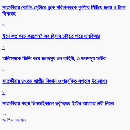
সাতক্ষীরায় কোচিং সেন্টারে ঢুকে পরিচালককে কুপিয়ে পিটিয়ে জখম ও টাকা
ছিনতাই
৬
ঈদে কত খরচ করলেন? সব হিসাব চাইতে পারে এনবিআর
৭
অনিমেষকে জিম্মি করে জলদস্যু ডন বাহিনী, ৩ জলদস্যু আটক
৮
সাতক্ষীরায় ৪৭তম জাতীয় বিজ্ঞান ও প্রযুক্তি সপ্তাহ উদ্বোধন
৯
সাতক্ষীরায় গহনা ছিনতাইকালে দুর্বৃত্তের ইটের আঘাতে নারী নিহত
১০
জনপ্রিয় সব খবর