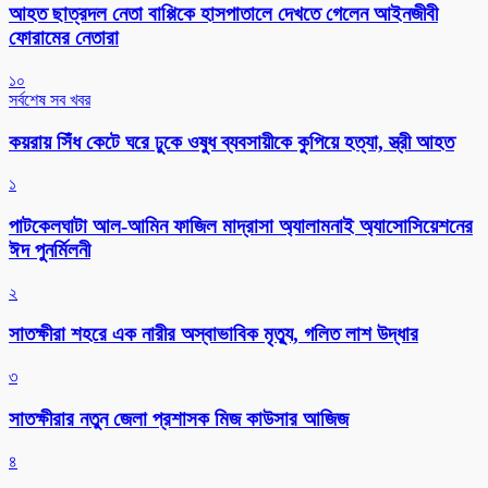
আহত ছাত্রদল নেতা বাপ্পিকে হাসপাতালে দেখতে গেলেন আইনজীবী
ফোরামের নেতারা
১০
সর্বশেষ সব খবর
কয়রায় সিঁধ কেটে ঘরে ঢুকে ওষুধ ব্যবসায়ীকে কুপিয়ে হত্যা, স্ত্রী আহত
১
পাটকেলঘাটা আল-আমিন ফাজিল মাদ্রাসা অ্যালামনাই অ্যাসোসিয়েশনের
ঈদ পুনর্মিলনী
২
সাতক্ষীরা শহরে এক নারীর অস্বাভাবিক মৃত্যু, গলিত লাশ উদ্ধার
৩
সাতক্ষীরার নতুন জেলা প্রশাসক মিজ কাউসার আজিজ
৪