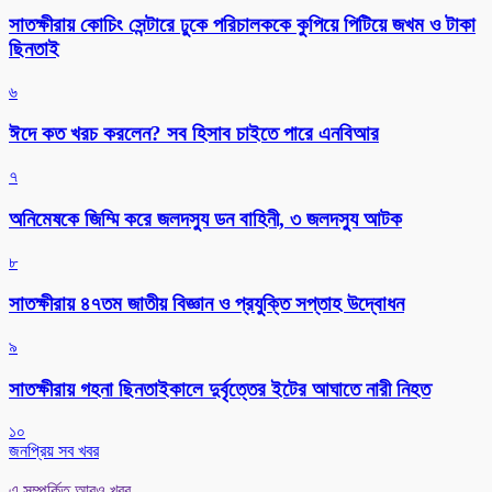
সাতক্ষীরায় কোচিং সেন্টারে ঢুকে পরিচালককে কুপিয়ে পিটিয়ে জখম ও টাকা
ছিনতাই
৬
ঈদে কত খরচ করলেন? সব হিসাব চাইতে পারে এনবিআর
৭
অনিমেষকে জিম্মি করে জলদস্যু ডন বাহিনী, ৩ জলদস্যু আটক
৮
সাতক্ষীরায় ৪৭তম জাতীয় বিজ্ঞান ও প্রযুক্তি সপ্তাহ উদ্বোধন
৯
সাতক্ষীরায় গহনা ছিনতাইকালে দুর্বৃত্তের ইটের আঘাতে নারী নিহত
১০
জনপ্রিয় সব খবর
এ সম্পর্কিত আরও খবর