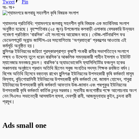
Tweet
Pin
অ-
অ+
শ্যামনগর প্রতিনিধি: শ্যামনগরে জলবায়ু সহনশীল কৃষি বিষয়ক এক মতবিনিময় সংলাপ
অনুষ্ঠিত হয়েছে। বৃহস্পতিবার (২৫ জুন) উপজেলার কলবাড়ী এলাকায় বেসরকারি উন্নয়ন
গবেষণা প্রতিষ্ঠান ‘বারসিক’ এই সংলাপের আয়োজন করে। নেটজ-পার্টনারশিপ ফর
ডেভেলপমেন্ট অ্যান্ড জাস্টিস-এর সহযোগিতায় ‘অগ্রযাত্রা’ প্রকল্পের আওতায় এই
কর্মসূচি অনুষ্ঠিত হয়।
মুন্সিগঞ্জ ইউনিয়নের জয়িতা পুরস্কারপ্রাপ্ত কৃষাণী শংকরী রানীর সভাপতিত্বে সংলাপে
লক্ষ্য ও উদ্দেশ্য তুলে ধরেন বারসিক’র আঞ্চলিক সমন্বয়কারী শাহীন ইসলাম ও ইউনিট
ম্যানেজার মননজয় মন্ডল। বারসিক’র অ্যাডভোকেসি ফ্যাসিলিটেটর ফজলুল হকের
সঞ্চালনায় অনুষ্ঠানে প্রধান অতিথি ছিলেন সবুজ সংহতির সদস্য শিক্ষক রনজিত বর্মন।
বিশেষ অতিথি হিসেবে বক্তব্য রাখেন মুন্সিগঞ্জ ইউনিয়নের উপসহকারী কৃষি কর্মকর্তা মাসুম
বিল্লাহ, বুড়িগোয়ালিনী ইউনিয়নের উপসহকারী কৃষি কর্মকর্তা মো. জামাল হোসেন, গাবুরা
ইউনিয়নের উপসহকারী কৃষি কর্মকর্তা আফতাব উজ-জামান এবং পদ্মপুকুর ইউনিয়নের
উপসহকারী কৃষি কর্মকর্তা কার্তিক চন্দ্র সরকার। স্থানীয় জনগোষ্ঠীর পক্ষে আলোচনায় অংশ
নেন সিএসও সভানেত্রী আসমাউল হুসনা, দেবশ্রী রানী, আজমুন্নাহার কুইন, চন্দনা রানী
প্রমুখ।
Ads small one