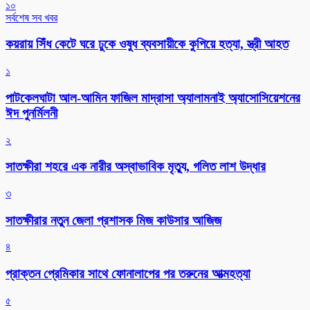
১০
সর্বশেষ সব খবর
কয়রায় সিঁধ কেটে ঘরে ঢুকে ওষুধ ব্যবসায়ীকে কুপিয়ে হত্যা, স্ত্রী আহত
১
পাটকেলঘাটা আল-আমিন ফাজিল মাদ্রাসা অ্যালামনাই অ্যাসোসিয়েশনের
ঈদ পুনর্মিলনী
২
সাতক্ষীরা শহরে এক নারীর অস্বাভাবিক মৃত্যু, গলিত লাশ উদ্ধার
৩
সাতক্ষীরার নতুন জেলা প্রশাসক মিজ কাউসার আজিজ
৪
প্রাক্তন প্রেমিকার সাথে ফোনালাপের পর তরুনের আত্মহত্যা
৫