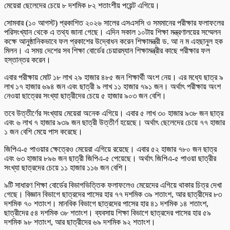
মেয়েরা ছেলেদের চেয়ে ৮ দশমিক ৮২ শতাংশীয় পয়েন্ট এগিয়ে।
সোমবার (১০ আগস্ট) প্রকাশিত ২০২৬ সালের এসএসসি ও সমমানের পরীক্ষার ফলাফলের
পরিসংখ্যান থেকে এ তথ্য জানা গেছে। এদিন সকাল ১০টায় শিক্ষা মন্ত্রণালয়ের সম্মেলন
কক্ষে আনুষ্ঠানিকভাবে ফল প্রকাশের উদ্বোধন করেন শিক্ষামন্ত্রী ড. আ ন ম এহছানুল হক
মিলন। এ সময় দেশের সব শিক্ষা বোর্ডের চেয়ারম্যান শিক্ষামন্ত্রীর কাছে পরীক্ষার ফল
হস্তান্তর করেন।
এবার পরীক্ষায় মোট ১৮ লাখ ২৯ হাজার ৪৮৫ জন শিক্ষার্থী অংশ নেয়। এর মধ্যে ছাত্র ৯
লাখ ১৭ হাজার ৬৯৪ জন এবং ছাত্রী ৯ লাখ ১১ হাজার ৭৯১ জন। অর্থাৎ পরীক্ষায় অংশ
নেওয়া ছাত্রের সংখ্যা ছাত্রীদের চেয়ে ৫ হাজার ৯০৩ জন বেশি।
তবে উত্তীর্ণের সংখ্যায় মেয়েরা অনেক এগিয়ে। এবার ৫ লাখ ৩০ হাজার ৯৩৮ জন ছাত্র
এবং ৬ লাখ ৭ হাজার ৯৩৯ জন ছাত্রী উত্তীর্ণ হয়েছে। অর্থাৎ ছেলেদের চেয়ে ৭৭ হাজার
১ জন বেশি মেয়ে পাস করেছে।
জিপিএ-৫ পাওয়ার ক্ষেত্রেও মেয়েরা এগিয়ে রয়েছে। এবার ৫২ হাজার ৭৮০ জন ছাত্র
এবং ৬৩ হাজার ৮৯৬ জন ছাত্রী জিপিএ-৫ পেয়েছে। অর্থাৎ জিপিএ-৫ পাওয়া ছাত্রীর
সংখ্যা ছাত্রদের চেয়ে ১১ হাজার ১১৬ জন বেশি।
৯টি সাধারণ শিক্ষা বোর্ডের বিভাগভিত্তিক ফলাফলেও মেয়েদের এগিয়ে থাকার চিত্র দেখা
গেছে। বিজ্ঞান বিভাগে ছাত্রদের পাসের হার ৭৭ দশমিক ৩৯ শতাংশ, আর ছাত্রীদের ৮৩
দশমিক ৭০ শতাংশ। মানবিক বিভাগে ছাত্রদের পাসের হার ৪১ দশমিক ১৪ শতাংশ,
ছাত্রীদের ৫৪ দশমিক ৩৮ শতাংশ। ব্যবসায় শিক্ষা বিভাগে ছাত্রদের পাসের হার ৫৯
দশমিক ৯৮ শতাংশ, আর ছাত্রীদের ৬৯ দশমিক ৯২ শতাংশ।