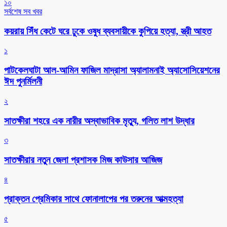
১০
সর্বশেষ সব খবর
কয়রায় সিঁধ কেটে ঘরে ঢুকে ওষুধ ব্যবসায়ীকে কুপিয়ে হত্যা, স্ত্রী আহত
১
পাটকেলঘাটা আল-আমিন ফাজিল মাদ্রাসা অ্যালামনাই অ্যাসোসিয়েশনের
ঈদ পুনর্মিলনী
২
সাতক্ষীরা শহরে এক নারীর অস্বাভাবিক মৃত্যু, গলিত লাশ উদ্ধার
৩
সাতক্ষীরার নতুন জেলা প্রশাসক মিজ কাউসার আজিজ
৪
প্রাক্তন প্রেমিকার সাথে ফোনালাপের পর তরুনের আত্মহত্যা
৫