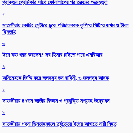
প্রাক্তন প্রেমিকার সাথে ফোনালাপের পর তরুনের আত্মহত্যা
৫
সাতক্ষীরায় কোচিং সেন্টারে ঢুকে পরিচালককে কুপিয়ে পিটিয়ে জখম ও টাকা
ছিনতাই
৬
ঈদে কত খরচ করলেন? সব হিসাব চাইতে পারে এনবিআর
৭
অনিমেষকে জিম্মি করে জলদস্যু ডন বাহিনী, ৩ জলদস্যু আটক
৮
সাতক্ষীরায় ৪৭তম জাতীয় বিজ্ঞান ও প্রযুক্তি সপ্তাহ উদ্বোধন
৯
সাতক্ষীরায় গহনা ছিনতাইকালে দুর্বৃত্তের ইটের আঘাতে নারী নিহত