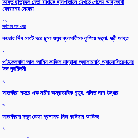
আহত ছাত্রদল নেতা বাপ্পিকে হাসপাতালে দেখতে গেলেন আইনজীবী
ফোরামের নেতারা
১০
সর্বশেষ সব খবর
কয়রায় সিঁধ কেটে ঘরে ঢুকে ওষুধ ব্যবসায়ীকে কুপিয়ে হত্যা, স্ত্রী আহত
১
পাটকেলঘাটা আল-আমিন ফাজিল মাদ্রাসা অ্যালামনাই অ্যাসোসিয়েশনের
ঈদ পুনর্মিলনী
২
সাতক্ষীরা শহরে এক নারীর অস্বাভাবিক মৃত্যু, গলিত লাশ উদ্ধার
৩
সাতক্ষীরার নতুন জেলা প্রশাসক মিজ কাউসার আজিজ
৪