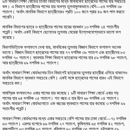
৯টি সাধারণ শিক্ষা বোর্ডের তিনটি বিভাগের মধ্যে মানবিকেই ছাত্রদের পাসের হার সবচেয়ে
কম। এ বিভাগে ছাত্রীদের পাসের হার অবশ্য তুলনামূলকভাবে বেশি—৫৪ দশমিক ৩৮
শতাংশ। অর্থাৎ মানবিক বিভাগে ছাত্রীদেরও প্রতি ১০০ জনে প্রায় ৪৬ জন পাস করতে
পারেনি।
মানবিক বিভাগের ছাত্র ও ছাত্রীদের পাসের হারের ব্যবধান ১৩ দশমিক ২৪ শতাংশীয়
পয়েন্ট। অর্থাৎ একই বিভাগে ছেলেদের তুলনায় মেয়েরা উল্লেখযোগ্যভাবে ভালো ফল
করেছে।
বিভাগভিত্তিক ফলাফলে দেখা যায়, মানবিকের তুলনায় বিজ্ঞান বিভাগে ফলাফল অনেক
ভালো। বিজ্ঞান বিভাগে ছাত্রদের পাসের হার ৭৭ দশমিক ৩৯ শতাংশ এবং ছাত্রীদের ৮৩
দশমিক ৭০ শতাংশ। ব্যবসায় শিক্ষা বিভাগে ছাত্রদের পাসের হার ৫৯ দশমিক ৯৮ শতাংশ,
আর ছাত্রীদের ৬৯ দশমিক ৯২ শতাংশ।
অর্থাৎ সাধারণ শিক্ষা বোর্ডগুলোর তিন বিভাগেই ছাত্রদের তুলনায় ছাত্রীরা এগিয়ে থাকলেও
মানবিক বিভাগে ব্যবধান সবচেয়ে বেশি। একই সঙ্গে ছাত্রদের পাসের হারও এই বিভাগে
সবচেয়ে কম।
সামগ্রিক ফলাফলেও এবার পাসের হার কমেছে। ৯টি সাধারণ শিক্ষা বোর্ডে এবার গড়
পাসের হার ৬৪ দশমিক ০৫ শতাংশ। গত বছর এ হার ছিল ৬৮ দশমিক ০৪ শতাংশ।
অর্থাৎ সাধারণ শিক্ষা বোর্ডগুলোতে এক বছরের ব্যবধানে পাসের হার কমেছে ৩ দশমিক ৯৯
শতাংশীয় পয়েন্ট।
সাধারণ শিক্ষা বোর্ডগুলোর মধ্যে এবার সবচেয়ে বেশি পাসের হার ঢাকা বোর্ডে—৭১ দশমিক
৬৩ শতাংশ। এরপর যশোরে ৬৬ দশমিক ২৭ শতাংশ, কুমিল্লায় ৬৫ দশমিক ৪২ শতাংশ,
রাজশাহীতে ৬৩ দশমিক ৬৭ শতাংশ, বরিশালে ৬০ দশমিক ৩৫ শতাংশ, চট্টগ্রামে ৫৯