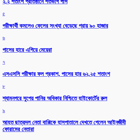
২.২ শতাংশ প্রতিষ্ঠানে শতভাগ পাস
৫
পরীক্ষার্থী কমলেও ফেলের সংখ্যা বেড়েছে প্রায় ৯০ হাজার
৬
পাসের হারে এগিয়ে মেয়েরা
৭
এসএসসি পরীক্ষার ফল প্রকাশ, পাসের হার ৬২.২৫ শতাংশ
৮
শ্যামনগরে সুপেয় পানির অধিকার নিশ্চিতে হাইকোর্টের রুল
৯
আহত ছাত্রদল নেতা বাপ্পিকে হাসপাতালে দেখতে গেলেন আইনজীবী
ফোরামের নেতারা