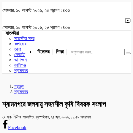
সোমবার, ১০ আগস্ট ২০২৬, ২৫ শ্রাবণ ১৪৩৩
সোমবার, ১০ আগস্ট ২০২৬, ২৫ শ্রাবণ ১৪৩৩
সাতক্ষীরা
সাতক্ষীরা সদর
কলারোয়া
তালা
বিনোদন
শিক্ষা
খেলাধুলা
জাতীয়
খুলনা
যশোর
দেবহাটা
আশাশুনি
কালিগঞ্জ
শ্যামনগর
প্রচ্ছদ
শ্যামনগর
শ্যামনগরে জলবায়ু সহনশীল কৃষি বিষয়ক সংলাপ
ডেস্ক নিউজ
প্রকাশিত: বৃহস্পতিবার, ২৫ জুন, ২০২৬, ১১:৫৮ অপরাহ্ণ
Facebook