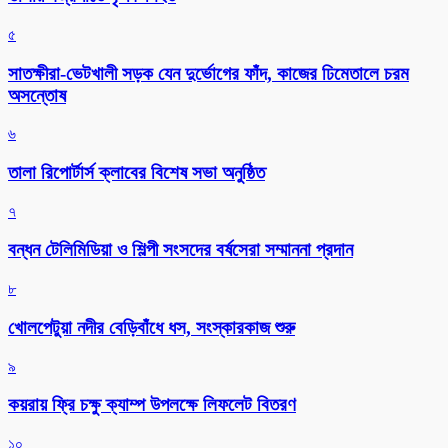
৫
সাতক্ষীরা-ভেটখালী সড়ক যেন দুর্ভোগের ফাঁদ, কাজের ঢিমেতালে চরম
অসন্তোষ
৬
‎তালা রিপোর্টার্স ক্লাবের বিশেষ সভা অনুষ্ঠিত
৭
বন্ধন টেলিমিডিয়া ও শিল্পী সংসদের বর্ষসেরা সম্মাননা প্রদান
৮
খোলপেটুয়া নদীর বেড়িবাঁধে ধস, সংস্কারকাজ শুরু
৯
কয়রায় ফ্রি চক্ষু ক্যাম্প উপলক্ষে লিফলেট বিতরণ
১০