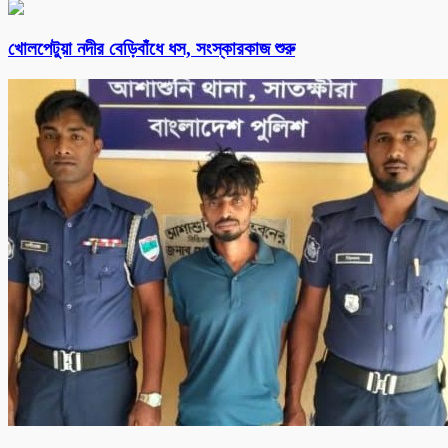
খোলপেটুয়া নদীর বেড়িবাঁধে ধস, সংস্কারকাজ শুরু