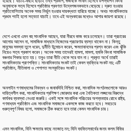
হয়েছে। যাচাই-বাছাই ছাড়াই তথ্য প্রকাশ, গুজবকে সংবাদ হিসেবে উপস্থাপন কিংবা
অনুমানকে সত্য হিসেবে প্রতিষ্ঠার প্রবণতা উদ্বেগজনকভাবে বেড়েছে। দ্রুত হওয়ার
প্রতিযোগিতায় অনেক সময় নির্ভুল হওয়ার দায়বদ্ধতা হারিয়ে যাচ্ছে। অথচ সাংবাদিকতার
প্রথম শর্তই হলো সত্যতা যাচাই। তবে এই অন্ধকারের মধ্যেও আশার জায়গা রয়েছে।
দেশে এখনো এমন বহু সাংবাদিক আছেন, যারা নীরবে কাজ করে চলেছেন। তারা প্রচারের
আলোয় আসেন না, সামাজিক মাধ্যমে নিজেদের প্রচারণায় ব্যস্ত থাকেন না। কিন্তু
মানুষের সমস্যা তুলে ধরেন, দুর্নীতি উন্মোচন করেন, ক্ষমতাবানদের প্রশ্ন করেন এবং ঝুঁকি
নিয়েও সত্য প্রকাশ করেন। অনেক সময় তাদেরই হামলা, মামলা, হুমকি কিংবা সামাজিক
বঞ্চনার শিকার হতে হয়। তবুও তারা নীতি থেকে সরে যান না। প্রকৃত অর্থে তারাই
সাংবাদিকতার প্রাণশক্তি। সাংবাদিকতার সংকট তাই কেবল ব্যক্তির সংকট নয়; এটি
প্রতিষ্ঠান, নীতিমালা ও পেশাগত সংস্কৃতিরও সংকট।
অনলাইন গণমাধ্যমের নিবন্ধন ও জবাবদিহি নিশ্চিত করা, সাংবাদিক সংগঠনগুলোকে আরও
দায়িত্বশীল করা, সাংবাদিকতার প্রশিক্ষণ জোরদার করা এবং নৈতিকতা লঙ্ঘনের বিরুদ্ধে
কার্যকর ব্যবস্থা নেওয়া জরুরি। একই সঙ্গে সাংবাদিক পরিচয়ের অপব্যবহার রোধে রাষ্ট্র,
গণমাধ্যম প্রতিষ্ঠান এবং সাংবাদিক সমাজকে একসঙ্গে কাজ করতে হবে। সবচেয়ে
গুরুত্বপূর্ণ বিষয় হলো, সমাজকে ঠিক করতে হবে তারা কেমন সাংবাদিক চায়।
এমন সাংবাদিক, যিনি ক্ষমতার কাছে নতজানু নন; যিনি ব্যক্তিস্বার্থের জন্য কলম বিক্রি