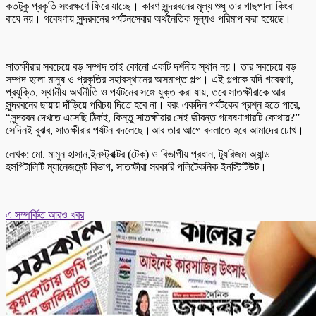
কতটুকু প্রকৃতি সংরক্ষণে ফিরে যাচ্ছে। কারণ সুন্দরবনের মূল্য শুধু তার গাছপালা কিংবা
বাঘে নয়। গবেষণায় সুন্দরবনের পর্যটনসেবার অর্থনৈতিক মূল্যও পরিমাপ করা হয়েছে।
সাতক্ষীরার সবচেয়ে বড় সম্পদ তাই কোনো একটি দর্শনীয় স্থান নয়। তার সবচেয়ে বড়
সম্পদ হলো মানুষ ও প্রকৃতির সহাবস্থানের অসমাপ্ত গল্প। এই গল্পকে যদি গবেষণা,
প্রযুক্তি, স্থানীয় অর্থনীতি ও পর্যটনের সঙ্গে যুক্ত করা যায়, তবে সাতক্ষীরাকে আর
সুন্দরবনের ছায়ায় দাঁড়িয়ে পরিচয় দিতে হবে না। বরং একদিন পর্যটকের প্রশ্ন হতে পারে,
“সুন্দরবন দেখতে এসেছি ঠিকই, কিন্তু সাতক্ষীরার সেই জীবন্ত গবেষণাগারটি কোথায়?”
সেদিনই বুঝব, সাতক্ষীরার পর্যটন বদলেছে।আর তার আগে বদলাতে হবে আমাদের চোখ।
লেখক: মো. মামুন হাসান,ইনস্ট্রাক্টর (টেক) ও বিভাগীয় প্রধান, ট্যুরিজম অ্যান্ড
হসপিটালিটি ম্যানেজমেন্ট বিভাগ, সাতক্ষীরা সরকারি পলিটেকনিক ইনস্টিটিউট।
এ সম্পর্কিত আরও খবর