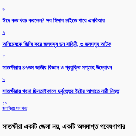
৬
ঈদে কত খরচ করলেন? সব হিসাব চাইতে পারে এনবিআর
৭
অনিমেষকে জিম্মি করে জলদস্যু ডন বাহিনী, ৩ জলদস্যু আটক
৮
সাতক্ষীরায় ৪৭তম জাতীয় বিজ্ঞান ও প্রযুক্তি সপ্তাহ উদ্বোধন
৯
সাতক্ষীরায় গহনা ছিনতাইকালে দুর্বৃত্তের ইটের আঘাতে নারী নিহত
১০
জনপ্রিয় সব খবর
সাতক্ষীরা একটি জেলা নয়, একটি অসমাপ্ত গবেষণাগার