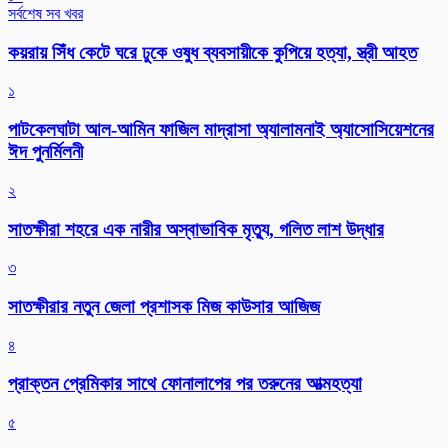
সর্বশেষ সব খবর
কয়রায় সিঁধ কেটে ঘরে ঢুকে ওষুধ ব্যবসায়ীকে কুপিয়ে হত্যা, স্ত্রী আহত
১
পাটকেলঘাটা আল-আমিন ফাজিল মাদ্রাসা অ্যালামনাই অ্যাসোসিয়েশনের
ঈদ পুনর্মিলনী
২
সাতক্ষীরা শহরে এক নারীর অস্বাভাবিক মৃত্যু, গলিত লাশ উদ্ধার
৩
সাতক্ষীরার নতুন জেলা প্রশাসক মিজ কাউসার আজিজ
৪
প্রাক্তন প্রেমিকার সাথে ফোনালাপের পর তরুনের আত্মহত্যা
৫