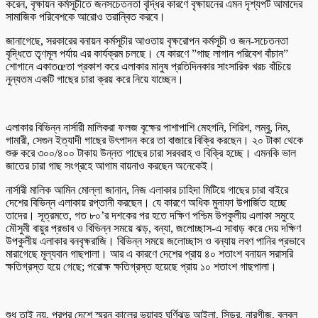
করেন, বৃক্ষায়ন কর্মসূচীতে জনসচেতনতা বৃদ্ধির কারণে বৃক্ষায়নের এমন দৃশ্যপট আমাদের
সামাজিক পরিবেশকে আরোও তরান্বিত করবে।
জানাগেছে, সরকারের বনায়ন কর্মসূচীর আওতায় বৃক্ষরোপন কর্মসূচী ও জন-সচেতনতা
বৃদ্ধিতে তৃণমূল পর্যায় এর কার্যক্রম চলছে। যে কারণে ”গাছ লাগান পরিবেশ বাঁচান”
শোগানে একাতœতা প্রকাশ করে এলাকার মানুষ প্রতিদিনকার সাংসারিক খরচ বাঁচিয়ে
নুন্যতম একটি গাছের চারা ক্রয় করে নিয়ে যাচ্ছেন।
এলাকার বিভিন্ন নার্সারী মালিকরা ফলজ বৃক্ষের পাশাপাশি মেহগনি, শিরিশ, লম্বু, নিম,
গামারী, সেগুন ইত্যাদী গাছের উৎপাদন করে তা বাজারে বিক্রি করছেন। ২০ টাকা থেকে
শুরু করে ৩০০/৪০০ টাকায় উন্নত গাছের চারা সরবরাহ ও বিক্রি হচ্ছে। এমনকি ভাল
জাতের চারা গাছ সংগ্রহে আগাম বায়নাও করছেন অনেকেই।
নার্সারী মালিক আমিন মোল্লা জানান, নিজ এলাকার চাহিদা মিটিয়ে গাছের চারা বাইরে
দেশের বিভিন্ন এলাকায় রপ্তানী করছেন। যে কারণে অধিক মুনাফা উপার্জিত হচ্ছে
তাদের। সূত্রমতে, গত ৮০’র দশকের পর হতে দক্ষিণ পশ্চিম উপকুলীয় এলাকা সমুহে
মৌসুমী বায়ুর প্রভাব ও বিভিন্ন সময়ে ঝড়, বন্যা, জলোচ্ছাস-এ সাবাড় করে দেয় দক্ষিণ
উপকুলীয় এলাকার বনবৃক্ষরাজি। বিভিন্ন সময়ে জলোচ্ছাস ও বন্যায় লবণ পানির প্রভাবে
মারাগেছে মূল্যবান গাছপালা। আর এ কারণে দেশের প্রায় ৪০ শতাংশ বনায়ন সরাসরি
ক্ষতিগ্রস্ত হয়ে গেছে; পরোক্ষ ক্ষতিগ্রস্ত হয়েছে প্রায় ১০ শতাংশ গাছপালা।
শুধু তাই নয়, পরপর দেশে স্মরন কালের ভয়াবহ ঘুর্ণিঝড় আইলা, সিডর, নারগীজ, বুলবুল