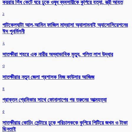
কয়রায় সিঁধ কেটে ঘরে ঢুকে ওষুধ ব্যবসায়ীকে কুপিয়ে হত্যা, স্ত্রী আহত
১
পাটকেলঘাটা আল-আমিন ফাজিল মাদ্রাসা অ্যালামনাই অ্যাসোসিয়েশনের
ঈদ পুনর্মিলনী
২
সাতক্ষীরা শহরে এক নারীর অস্বাভাবিক মৃত্যু, গলিত লাশ উদ্ধার
৩
সাতক্ষীরার নতুন জেলা প্রশাসক মিজ কাউসার আজিজ
৪
প্রাক্তন প্রেমিকার সাথে ফোনালাপের পর তরুনের আত্মহত্যা
৫
সাতক্ষীরায় কোচিং সেন্টারে ঢুকে পরিচালককে কুপিয়ে পিটিয়ে জখম ও টাকা
ছিনতাই