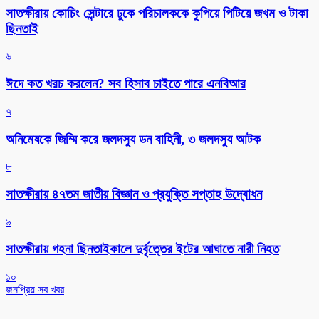
সাতক্ষীরায় কোচিং সেন্টারে ঢুকে পরিচালককে কুপিয়ে পিটিয়ে জখম ও টাকা
ছিনতাই
৬
ঈদে কত খরচ করলেন? সব হিসাব চাইতে পারে এনবিআর
৭
অনিমেষকে জিম্মি করে জলদস্যু ডন বাহিনী, ৩ জলদস্যু আটক
৮
সাতক্ষীরায় ৪৭তম জাতীয় বিজ্ঞান ও প্রযুক্তি সপ্তাহ উদ্বোধন
৯
সাতক্ষীরায় গহনা ছিনতাইকালে দুর্বৃত্তের ইটের আঘাতে নারী নিহত
১০
জনপ্রিয় সব খবর