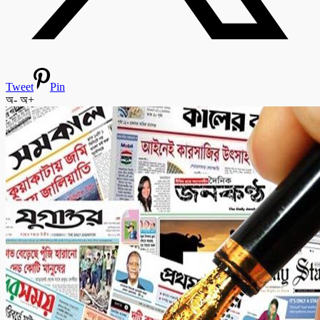
Tweet
Pin
অ-
অ+