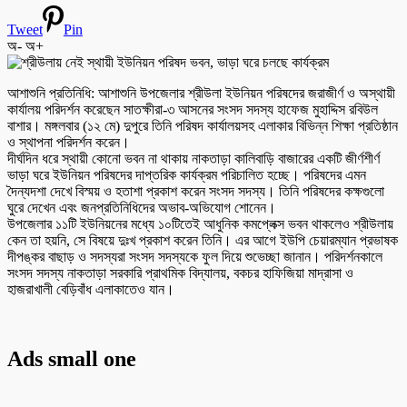
Tweet
Pin
অ-
অ+
আশাশুনি প্রতিনিধি: আশাশুনি উপজেলার শ্রীউলা ইউনিয়ন পরিষদের জরাজীর্ণ ও অস্থায়ী
কার্যালয় পরিদর্শন করেছেন সাতক্ষীরা-৩ আসনের সংসদ সদস্য হাফেজ মুহাদ্দিস রবিউল
বাশার। মঙ্গলবার (১২ মে) দুপুরে তিনি পরিষদ কার্যালয়সহ এলাকার বিভিন্ন শিক্ষা প্রতিষ্ঠান
ও স্থাপনা পরিদর্শন করেন।
দীর্ঘদিন ধরে স্থায়ী কোনো ভবন না থাকায় নাকতাড়া কালিবাড়ি বাজারের একটি জীর্ণশীর্ণ
ভাড়া ঘরে ইউনিয়ন পরিষদের দাপ্তরিক কার্যক্রম পরিচালিত হচ্ছে। পরিষদের এমন
দৈন্যদশা দেখে বিস্ময় ও হতাশা প্রকাশ করেন সংসদ সদস্য। তিনি পরিষদের কক্ষগুলো
ঘুরে দেখেন এবং জনপ্রতিনিধিদের অভাব-অভিযোগ শোনেন।
উপজেলার ১১টি ইউনিয়নের মধ্যে ১০টিতেই আধুনিক কমপ্লেক্স ভবন থাকলেও শ্রীউলায়
কেন তা হয়নি, সে বিষয়ে দুঃখ প্রকাশ করেন তিনি। এর আগে ইউপি চেয়ারম্যান প্রভাষক
দীপঙ্কর বাছাড় ও সদস্যরা সংসদ সদস্যকে ফুল দিয়ে শুভেচ্ছা জানান। পরিদর্শনকালে
সংসদ সদস্য নাকতাড়া সরকারি প্রাথমিক বিদ্যালয়, বকচর হাফিজিয়া মাদ্রাসা ও
হাজরাখালী বেড়িবাঁধ এলাকাতেও যান।
Ads small one