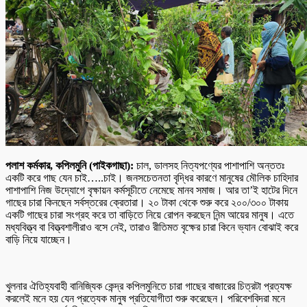
পলাশ কর্মকার, কপিলমুনি (পাইকগাছা):
চাল, ডালসহ নিত্যপণ্যের পাশাপাশি অন্ততঃ
একটি করে গাছ যেন চাই…..চাই। জনসচেতনতা বৃদ্ধির কারণে মানুষের মৌলিক চাহিদার
পাশাপাশি নিজ উদ্যোগে বৃক্ষায়ন কর্মসূচীতে নেমেছে মানব সমাজ। আর তা’ই হাটের দিনে
গাছের চারা কিনছেন সর্বস্তরের ক্রেতারা। ২০ টাকা থেকে শুরু করে ২০০/৩০০ টাকায়
একটি গাছের চারা সংগ্রহ করে তা বাড়িতে নিয়ে রোপন করছেন নিন্ম আয়ের মানুষ। এতে
মধ্যবিত্ত্ব বা বিত্ত্বশালীরাও বসে নেই, তারাও রীতিমত বৃক্ষের চারা কিনে ভ্যান বোঝাই করে
বাড়ি নিয়ে যাচ্ছেন।
খুলনার ঐতিহ্যবাহী বানিজ্যিক কেন্দ্র কপিলমুনিতে চারা গাছের বাজারের চিত্রটা প্রত্যক্ষ
করলেই মনে হয় যেন প্রত্যেক মানুষ প্রতিযোগীতা শুরু করেছেন। পরিবেশবিদরা মনে