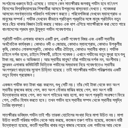
সংগঠনের গুরুত্ব উঠে এসেছে। তাহলে কেন সাতক্ষীরায় জলবায়ু পর্যটন হবে না?দেশ
বিদেশের বিশ্ববিদ্যালয়ের শিক্ষার্থীরা আসবে উপকূলের বাস্তবতা দেখতে। গবেষকরা
আসবেন লবণাক্ততার পরিবর্তন পর্যবেক্ষণ করতে। পরিবেশবিদরা দেখবেন ম্যানগ্রোভ ও
মানুষের সম্পর্ক। পর্যটক দেখবেন কীভাবে প্রতিকূল প্রকৃতির সঙ্গে মানুষ প্রতিদিন নতুন
করে বেঁচে থাকার বিজ্ঞান তৈরি করছে।আরও এক ধাপ এগিয়ে সাতক্ষীরাকে করা যেতে পারে
বাংলাদেশের প্রথম বৃহৎ উন্মুক্ত পর্যটন গবেষণাগার।
প্রতিটি পর্যটন এলাকায় থাকবে একটি গল্প, একটি গবেষণা বিষয় এবং একটি স্থানীয়
অর্থনৈতিক কার্যক্রম। কোথাও নদী ও জোয়ার, কোথাও ম্যানগ্রোভ, কোথাও উপকূলীয়
কৃষি, কোথাও লোকসংস্কৃতি, কোথাও ধর্মীয় ঐতিহ্য, কোথাও স্থানীয় খাদ্য। পর্যটক
চাইলে দর্শক হবেন, চাইলে শিক্ষার্থী, চাইলে গবেষক। এখানে পর্যটনের নতুন মুদ্রা হবে শুধু
টাকা নয়, জ্ঞান ও অভিজ্ঞতা। আর স্থানীয় মানুষ? তাঁরা পর্যটনের দর্শক নন, অংশীদার।
সুন্দরবন এলাকায় কমিউনিটি ভিত্তিক পর্যটনের সম্ভাবনা নিয়ে গবেষণাতেও স্থানীয়
অংশগ্রহণ বাড়ানোর সুযোগ চিহ্নিত হয়েছে। তাই সাতক্ষীরার পর্যটন পরিকল্পনায় একটি
নতুন হিসাব প্রয়োজন।
একজন পর্যটক কত টাকা খরচ করলেন, শুধু সেটি নয়। তাঁর সেই টাকা থেকে কত অংশ
স্থানীয় কৃষকের কাছে গেল, কত অংশ নৌকার মাঝির কাছে গেল, কত অংশ নারী
উদ্যোক্তার কাছে গেল, কত অংশ গাইডের আয় হলো, কত অংশ প্রকৃতি সংরক্ষণে ফিরে
গেল, সেটিও হিসাব করতে হবে। তখন পর্যটন হবে স্থানীয় সম্পদ থেকে স্থানীয় সমৃদ্ধি
তৈরির ব্যবস্থা।
সাতক্ষীরার ভবিষ্যৎ পর্যটন তাই পাঁচ তারকা হোটেলের সংখ্যা দিয়ে মাপা উচিত নয়। মাপা
উচিত কতটি পরিবার পর্যটন থেকে আয় করছে, কতজন তরুণ গাইড হয়েছে, কতজন নারী
উদ্যোক্তা হয়েছে, কতটি স্থানীয় খাবার নতুন বাজার পেয়েছে এবং পর্যটনের আয় থেকে