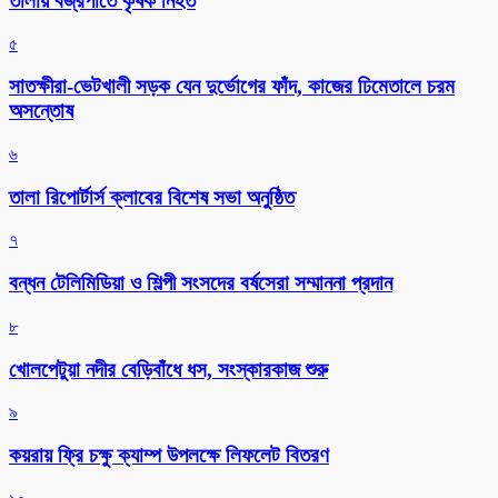
তালায় বজ্রপাতে কৃষক নিহত
৫
সাতক্ষীরা-ভেটখালী সড়ক যেন দুর্ভোগের ফাঁদ, কাজের ঢিমেতালে চরম
অসন্তোষ
৬
‎তালা রিপোর্টার্স ক্লাবের বিশেষ সভা অনুষ্ঠিত
৭
বন্ধন টেলিমিডিয়া ও শিল্পী সংসদের বর্ষসেরা সম্মাননা প্রদান
৮
খোলপেটুয়া নদীর বেড়িবাঁধে ধস, সংস্কারকাজ শুরু
৯
কয়রায় ফ্রি চক্ষু ক্যাম্প উপলক্ষে লিফলেট বিতরণ