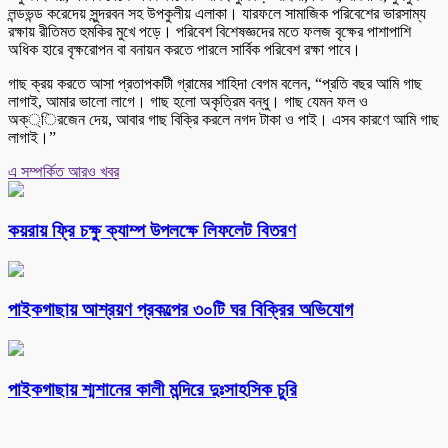
লন্ডভন্ড করেদেয় সুন্দরবন সহ উপকুলীয় এলাকা। যারফলে সামাজিক পরিবেশের ভারসাম্য
রক্ষায় রীতিমত হুমকির মুখে পড়ে। পরিবেশ বিশেষজ্ঞদের মতে ফলজ বৃক্ষের পাশাপাশি
অধিক হারে বৃক্ষরোপন বা বনায়ন করতে পারলে সার্বিক পরিবেশ রক্ষা পাবে।
গাছ ক্রয় করতে আসা প্রতাপকাটী গ্রামের শাহিদা বেগম বলেন, “প্রতি বছর আমি গাছ
লাগাই, আমার ভালো লাগে। গাছ হলো অকৃত্রিম বন্ধু। গাছ যেমন ফল ও
অক্্িরজেন দেয়, আবার গাছ বিক্রি করলে নগদ টাকা ও পাই। এসব কারণে আমি গাছ
লাগাই।”
এ সম্পর্কিত আরও খবর
কয়রায় ফ্রি চক্ষু ক্যাম্প উপলক্ষে লিফলেট বিতরণ
পাইকগাছায় আশ্রয়ণ প্রকল্পের ৩০টি ঘর বিক্রির অভিযোগ
পাইকগাছায় শ্মশানের কালী মন্দিরে দুঃসাহসিক চুরি