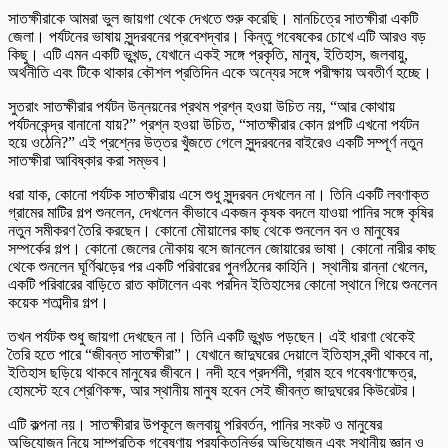
সাতক্ষীরাকে আমরা ভুল জায়গা থেকে দেখতে শুরু করেছি। মানচিত্রে সাতক্ষীরা একটি
জেলা। পর্যটনের ভাষায় সুন্দরবনের প্রবেশদ্বার। কিন্তু গবেষকের চোখে এটি আরও বড়
কিছু। এটি এমন একটি ভূখন্ড, যেখানে একই সঙ্গে প্রকৃতি, মানুষ, ইতিহাস, জলবায়ু,
অর্থনীতি এবং টিকে থাকার কৌশল প্রতিদিন একে অন্যের সঙ্গে পরীক্ষায় অবতীর্ণ হচ্ছে।
সুতরাং সাতক্ষীরার পর্যটন উন্নয়নের প্রথম প্রশ্ন হওয়া উচিত নয়, “আর কোথায়
পর্যটনকেন্দ্র বানানো যায়?” প্রশ্ন হওয়া উচিত, “সাতক্ষীরার কোন গল্পটি এখনো পর্যটন
হয়ে ওঠেনি?” এই প্রশ্নের উত্তর খুঁজতে গেলে সুন্দরবনের বাইরেও একটি সম্পূর্ণ নতুন
সাতক্ষীরা আবিষ্কার করা সম্ভব।
ধরা যাক, কোনো পর্যটক সাতক্ষীরায় এসে শুধু সুন্দরবন দেখলেন না। তিনি একটি লবণাক্ত
গ্রামের মাটির গল্প শুনলেন, দেখলেন কীভাবে একজন কৃষক বদলে যাওয়া পানির সঙ্গে কৃষির
নতুন সমীকরণ তৈরি করছেন। কোনো মৌয়ালের কাছ থেকে শুনলেন বন ও মানুষের
সম্পর্কের গল্প। কোনো জেলের নৌকায় বসে জানলেন জোয়ারের ভাষা। কোনো নারীর কাছ
থেকে শুনলেন ঘূর্ণিঝড়ের পর একটি পরিবারের পুনর্গঠনের কাহিনি। স্থানীয় রান্না খেলেন,
একটি পরিবারের বাড়িতে রাত কাটালেন এবং পরদিন ইতিহাসের কোনো স্থানে গিয়ে শুনলেন
কয়েক শতাব্দীর গল্প।
তখন পর্যটক শুধু জায়গা দেখছেন না। তিনি একটি ভূখন্ড পড়ছেন। এই ধারণা থেকেই
তৈরি হতে পারে “জীবন্ত সাতক্ষীরা”। যেখানে জাদুঘরের দেয়ালে ইতিহাস বন্দী থাকবে না,
ইতিহাস ছড়িয়ে থাকবে মানুষের জীবনে। নদী হবে প্রদর্শনী, গ্রাম হবে গবেষণাক্ষেত্র,
হোমস্টে হবে শ্রেণিকক্ষ, আর স্থানীয় মানুষ হবেন সেই জীবন্ত জাদুঘরের কিউরেটর।
এটি কল্পনা নয়। সাতক্ষীরার উপকূলে জলবায়ু পরিবর্তন, পানির সংকট ও মানুষের
অভিযোজন নিয়ে সাম্প্রতিক গবেষণায় প্রযুক্তিনির্ভর অভিযোজন এবং স্থানীয় জ্ঞান ও