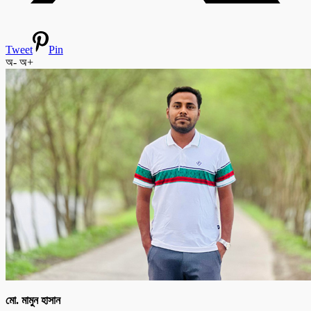
Tweet
Pin
অ-
অ+
মো. মামুন হাসান