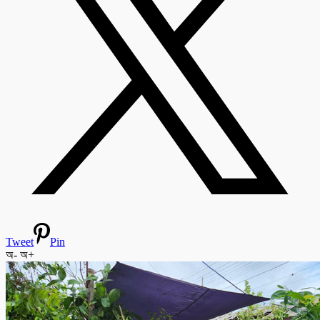
Tweet
Pin
অ-
অ+