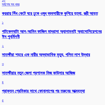
১০
সর্বশেষ সব খবর
কয়রায় সিঁধ কেটে ঘরে ঢুকে ওষুধ ব্যবসায়ীকে কুপিয়ে হত্যা, স্ত্রী আহত
১
পাটকেলঘাটা আল-আমিন ফাজিল মাদ্রাসা অ্যালামনাই অ্যাসোসিয়েশনের
ঈদ পুনর্মিলনী
২
সাতক্ষীরা শহরে এক নারীর অস্বাভাবিক মৃত্যু, গলিত লাশ উদ্ধার
৩
সাতক্ষীরার নতুন জেলা প্রশাসক মিজ কাউসার আজিজ
৪
প্রাক্তন প্রেমিকার সাথে ফোনালাপের পর তরুনের আত্মহত্যা
৫