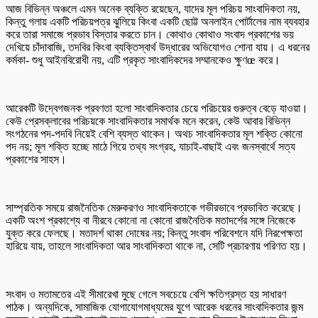
আজ বিভিন্ন অঞ্চলে এমন অনেক ব্যক্তি রয়েছেন, যাদের মূল পরিচয় সাংবাদিকতা নয়,
কিন্তু গলায় একটি পরিচয়পত্র ঝুলিয়ে কিংবা একটি ছোট্ট অনলাইন পোর্টালের নাম ব্যবহার
করে তারা সমাজে প্রভাব বিস্তার করতে চান। কোথাও কোথাও সংবাদ প্রকাশের ভয়
দেখিয়ে চাঁদাবাজি, তদবির কিংবা ব্যক্তিস্বার্থ উদ্ধারের অভিযোগও শোনা যায়। এ ধরনের
কর্মকা- শুধু আইনবিরোধী নয়, এটি প্রকৃত সাংবাদিকদের সম্মানকেও ক্ষুণœ করে।
আরেকটি উদ্বেগজনক প্রবণতা হলো সাংবাদিকতার চেয়ে পরিচয়ের গুরুত্ব বেড়ে যাওয়া।
কেউ প্রেসক্লাবের পরিচয়কে সাংবাদিকতার সমার্থক মনে করেন, কেউ আবার বিভিন্ন
সংগঠনের পদ-পদবি নিয়েই বেশি ব্যস্ত থাকেন। অথচ সাংবাদিকতার মূল শক্তি কোনো
পদ নয়; মূল শক্তি হচ্ছে মাঠে গিয়ে তথ্য সংগ্রহ, যাচাই-বাছাই এবং জনস্বার্থে সত্য
প্রকাশের সাহস।
সাম্প্রতিক সময়ে রাজনৈতিক মেরুকরণও সাংবাদিকতাকে গভীরভাবে প্রভাবিত করেছে।
একটি অংশ প্রকাশ্যে বা নীরবে কোনো না কোনো রাজনৈতিক মতাদর্শের সঙ্গে নিজেকে
যুক্ত করে ফেলছে। মতাদর্শ থাকা দোষের নয়; কিন্তু সংবাদ পরিবেশনে যদি নিরপেক্ষতা
হারিয়ে যায়, তাহলে সাংবাদিকতা আর সাংবাদিকতা থাকে না, সেটি প্রচারণায় পরিণত হয়।
সংবাদ ও মতামতের এই সীমারেখা মুছে গেলে সবচেয়ে বেশি ক্ষতিগ্রস্ত হয় সাধারণ
পাঠক। অন্যদিকে, সামাজিক যোগাযোগমাধ্যমের যুগে আরেক ধরনের সাংবাদিকতার জন্ম