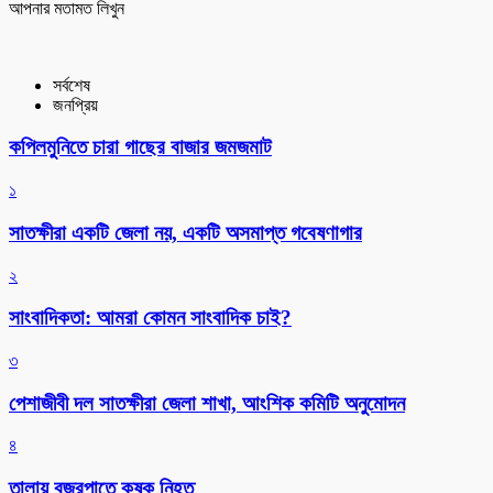
আপনার মতামত লিখুন
সর্বশেষ
জনপ্রিয়
কপিলমুনিতে চারা গাছের বাজার জমজমাট
১
সাতক্ষীরা একটি জেলা নয়, একটি অসমাপ্ত গবেষণাগার
২
সাংবাদিকতা: আমরা কোমন সাংবাদিক চাই?
৩
পেশাজীবী দল সাতক্ষীরা জেলা শাখা, আংশিক কমিটি অনুমোদন
৪
তালায় বজ্রপাতে কৃষক নিহত