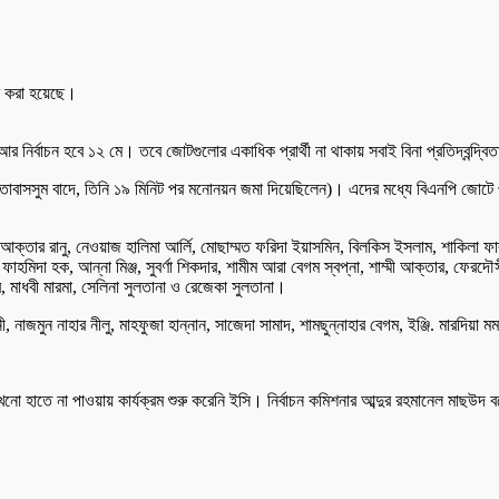
াশ করা হয়েছে।
 আর নির্বাচন হবে ১২ মে। তবে জোটগুলোর একাধিক প্রার্থী না থাকায় সবাই বিনা প্রতিদ্বন্দ্বি
াবাসসুম বাদে, তিনি ১৯ মিনিট পর মনোনয়ন জমা দিয়েছিলেন)। এদের মধ্যে বিএনপি জোটে ৩৬ 
না আক্তার রানু, নেওয়াজ হালিমা আর্লি, মোছাম্মত ফরিদা ইয়াসমিন, বিলকিস ইসলাম, শাকিলা ফা
, ফাহমিদা হক, আন্না মিঞ্জ, সুবর্ণা শিকদার, শামীম আরা বেগম স্বপ্না, শাম্মী আক্তার, ফে
মাধবী মারমা, সেলিনা সুলতানা ও রেজেকা সুলতানা।
ন্নী, নাজমুন নাহার নীলু, মাহফুজা হান্নান, সাজেদা সামাদ, শামছুন্নাহার বেগম, ইঞ্জি. মারদি
নো হাতে না পাওয়ায় কার্যক্রম শুরু করেনি ইসি। নির্বাচন কমিশনার আব্দুর রহমানেল মাছউ