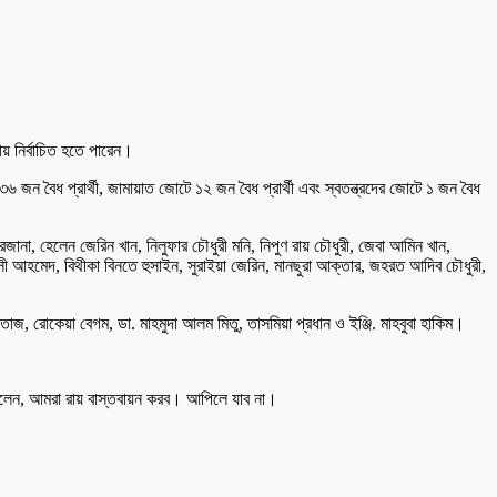
তায় নির্বাচিত হতে পারেন।
জন বৈধ প্রার্থী, জামায়াত জোটে ১২ জন বৈধ প্রার্থী এবং স্বতন্ত্রদের জোটে ১ জন বৈধ
রজানা, হেলেন জেরিন খান, নিলুফার চৌধুরী মনি, নিপুণ রায় চৌধুরী, জেবা আমিন খান,
রদৌসী আহমেদ, বিথীকা বিনতে হুসাইন, সুরাইয়া জেরিন, মানছুরা আক্তার, জহরত আদিব চৌধুরী,
য়া মমতাজ, রোকেয়া বেগম, ডা. মাহমুদা আলম মিতু, তাসমিয়া প্রধান ও ইঞ্জি. মাহবুবা হাকিম।
দ বলেন, আমরা রায় বাস্তবায়ন করব। আপিলে যাব না।