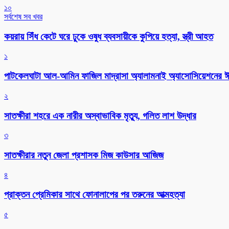
১০
সর্বশেষ সব খবর
কয়রায় সিঁধ কেটে ঘরে ঢুকে ওষুধ ব্যবসায়ীকে কুপিয়ে হত্যা, স্ত্রী আহত
১
পাটকেলঘাটা আল-আমিন ফাজিল মাদ্রাসা অ্যালামনাই অ্যাসোসিয়েশনের ঈদ 
২
সাতক্ষীরা শহরে এক নারীর অস্বাভাবিক মৃত্যু, গলিত লাশ উদ্ধার
৩
সাতক্ষীরার নতুন জেলা প্রশাসক মিজ কাউসার আজিজ
৪
প্রাক্তন প্রেমিকার সাথে ফোনালাপের পর তরুনের আত্মহত্যা
৫