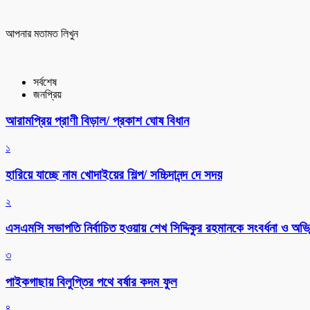
আপনার মতামত লিখুন
সর্বশেষ
জনপ্রিয়
আরামপ্রিয় প্রাণী বিড়াল/ প্রকাশ ঘোষ বিধান
১
হারিয়ে যাচ্ছে নাম খোদাইয়ের শিল্প/ সচ্চিদানন্দ দে সদয়
২
এসএমসি সভাপতি নির্বাচিত হওয়ায় শেখ সিদ্দিকুর রহমানকে সংবর্ধনা ও অভিন
৩
পাইকগাছায় বিলুপ্তির পথে বর্ষার কদম ফুল
৪