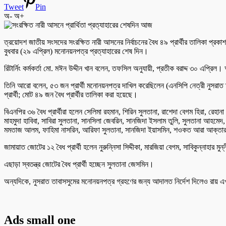
Tweet
Pin
অ-
অ+
ত্রয়োদশ জাতীয় সংসদের সংরক্ষিত নারী আসনের নির্বাচনের বৈধ ৪৯ প্রার্থীর তালিকা প্রক
বুধবার (২৯ এপ্রিল) মনোনয়নপত্র প্রত্যাহারের শেষ দিন।
রিটার্নিং কর্মকর্তা মো. মঈন উদ্দীন খান বলেন, তফসিল অনুযায়ী, প্রতীক বরাদ্দ ৩০ এপ্রিল।
তিনি আরো বলেন, ৫৩ জন প্রার্থী মনোনয়নপত্র দাখিল করেছিলেন (এনসিপি নেত্রী নুসরাত ত
প্রার্থী; মোট ৪৯ জন বৈধ প্রার্থীর তালিকা করা হয়েছে।
বিএনপির ৩৬ বৈধ প্রার্থীরা হলেন সেলিমা রহমান, শিরিন সুলতানা, রাশেদা বেগম হিরা, রেহা
মাহমুদা হাবিবা, সাবিরা সুলতানা, সানসিলা জেবরিন, সানজিদা ইসলাম তুলি, সুলতানা আহমেদ
মমতাজ আলম, ফাহিমা নাসরিন, আরিফা সুলতানা, সানজিদা ইয়াসমিন, শওকত আরা আক্তার, 
জামায়াত জোটের ১২ বৈধ প্রার্থী হলেন নুরুন্নিসা সিদ্দীকা, মারজিয়া বেগম, সাবিকুন্নাহার মু
এছাড়া স্বতন্ত্র জোটের বৈধ প্রার্থী হচ্ছেন সুলতানা জেসমিন।
অন্যদিকে, নুসরাত তাবাসসুমের মনোনয়নপত্র গ্রহণের জন্য আদালত নির্দেশ দিলেও রায় এখ
Ads small one