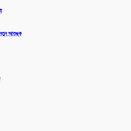
টা
 নতুন আতঙ্ক
ক