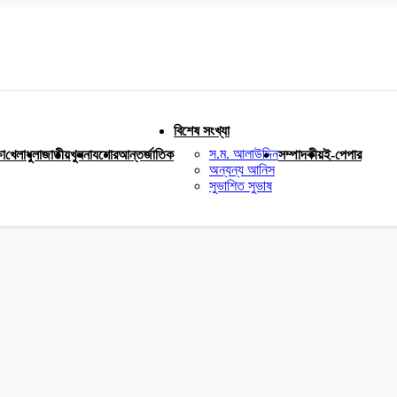
বিশেষ সংখ্যা
স.ম. আলাউদ্দিন
ষা
খেলাধুলা
জাতীয়
খুলনা
যশোর
আন্তর্জাতিক
সম্পাদকীয়
ই-পেপার
অন্যন্য আনিস
সুভাশিত সুভাষ