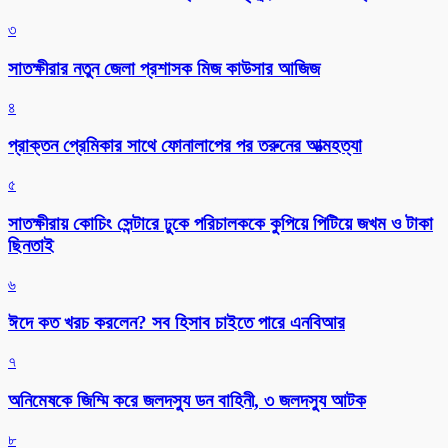
৩
সাতক্ষীরার নতুন জেলা প্রশাসক মিজ কাউসার আজিজ
৪
প্রাক্তন প্রেমিকার সাথে ফোনালাপের পর তরুনের আত্মহত্যা
৫
সাতক্ষীরায় কোচিং সেন্টারে ঢুকে পরিচালককে কুপিয়ে পিটিয়ে জখম ও টাকা
ছিনতাই
৬
ঈদে কত খরচ করলেন? সব হিসাব চাইতে পারে এনবিআর
৭
অনিমেষকে জিম্মি করে জলদস্যু ডন বাহিনী, ৩ জলদস্যু আটক
৮