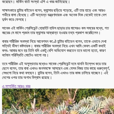
করেছেন। মার্কিন বার্তা সংস্থা এপি এ খবর জানিয়েছে।
সাক্ষাৎকারে হান্টার বাইডেন বলেন, ক্যান্সার ছড়িয়ে পড়েছে, এটি তার হাড়ে এবং আরও
গভীরে বাসা বেঁধেছে। এটি অত্যন্ত যন্ত্রণাদায়ক এবং অনেক দিক থেকেই তাকে বেশ
দুর্বল করে ফেলছে।
সাবেক এই মার্কিন প্রেসিডেন্ট হোয়াইট হাউস ছাড়ার চার মাসেরও কম সময়ের মধ্যে, গত
বছরের মে মাসে প্রথম তার ক্যান্সার আক্রান্ত হওয়ার তথ্য প্রকাশ করেছিলেন।
বাবার শারীরিক অবস্থা নিয়ে আবেগঘন কণ্ঠে হান্টার বাইডেন বলেন, তাকে এভাবে দেখা
সত্যিই ভীষণ কষ্টদায়ক। বাবার শারীরিক অবস্থা নিয়ে এখন আমি কেবল একটি কথাই
বলব- আমার মনে হয় তিনি যদি একটু বেশি অভিযোগ করতেন তবে ভালো হতো, কারণ
বর্তমান পরিস্থিতি মোটেও ভালো নয়।
তবে শারীরিক এই অসুস্থতার মধ্যেও সাবেক প্রেসিডেন্ট দমে যাননি উল্লেখ করে তার
ছেলে বলেন, তার বাবা এখনও জনসমক্ষে আসছেন এবং যেসব বিষয় তার কাছে গুরুত্বপূর্ণ,
সেগুলো নিয়ে কথা বলছেন। হান্টার বলেন, তিনি এখনও তার কাজ চালিয়ে যাচ্ছেন। এই
দেশের ওপর তার অগাধ বিশ্বাস রয়েছে।
এ সম্পর্কিত আরও খবর