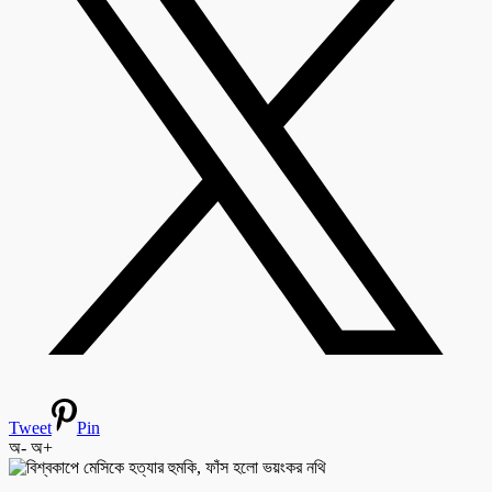
Tweet
Pin
অ-
অ+