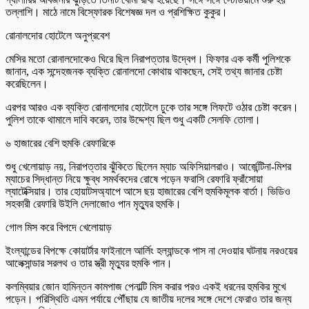
তল্লাশি। মাঠে নামে বিস্ফোরক বিশেষজ্ঞ দল ও প্রশিক্ষিত কুকুর।
রোনালদোর হোটেলে অনুপ্রবেশ
মেসির মতো রোনালদোকেও ঘিরে ছিল নিরাপত্তার উদ্বেগ। ফিফার এক কর্মী পুলিশকে
জানান, এক সন্দেহজনক ব্যক্তি রোনালদো কোথায় থাকছেন, সেই তথ্য জানার চেষ্টা
করেছিলেন।
এরপর আরও এক ব্যক্তি রোনালদোর হোটেলে ঢুকে তার সঙ্গে লিফটে ওঠার চেষ্টা করেন।
পুলিশ তাকে থামালে দাবি করেন, তার উদ্দেশ্য ছিল শুধু একটি সেলফি তোলা।
৬ হাজারের বেশি হুমকি রেফারিকে
শুধু খেলোয়াড় নয়, নিরাপত্তার ঝুঁকিতে ছিলেন ম্যাচ অফিসিয়ালরাও। আর্জেন্টিনা-মিশর
ম্যাচের সিদ্ধান্ত নিয়ে ক্ষুব্ধ সমর্থকদের রোষে পড়েন ফরাসি রেফারি ফ্রাঁসোয়া
ল্যাটেক্সিয়ার। তার হোয়াটসঅ্যাপে আসে ছয় হাজারের বেশি হুমকিমূলক বার্তা। ভিডিও
সহকারী রেফারি উইলি দেলাজোও পান মৃত্যুর হুমকি।
গোল মিস করে বিপদে খেলোয়াড়
ইংল্যান্ডের বিপক্ষে কোয়ার্টার ফাইনালে আর্লিং হল্যান্ডকে পাস না দেওয়ার ঘটনায় নরওয়ের
আলেক্সান্ডার সরলথ ও তার স্ত্রী মৃত্যুর হুমকি পান।
কলম্বিয়ার জোন হামিন্তন কামপাজ পেনাল্টি মিস করার পরও একই ধরনের হুমকির মুখে
পড়েন। পরিস্থিতি এমন পর্যায়ে পৌঁছায় যে জাতীয় দলের সঙ্গে দেশে ফেরাও তার জন্য