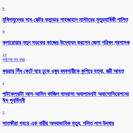
৮
মুক্তিযুদ্ধের সাব-সেক্টর কমান্ডার শাহজাহান মাস্টারের মৃত্যুবার্ষিকী পালিত
৯
কলারোয়ায় নতুন সড়কের কাজের উদ্বোধন করলেন জেলা পরিষদ প্রশাসক
১০
সর্বশেষ সব খবর
কয়রায় সিঁধ কেটে ঘরে ঢুকে ওষুধ ব্যবসায়ীকে কুপিয়ে হত্যা, স্ত্রী আহত
১
পাটকেলঘাটা আল-আমিন ফাজিল মাদ্রাসা অ্যালামনাই অ্যাসোসিয়েশনের
ঈদ পুনর্মিলনী
২
সাতক্ষীরা শহরে এক নারীর অস্বাভাবিক মৃত্যু, গলিত লাশ উদ্ধার