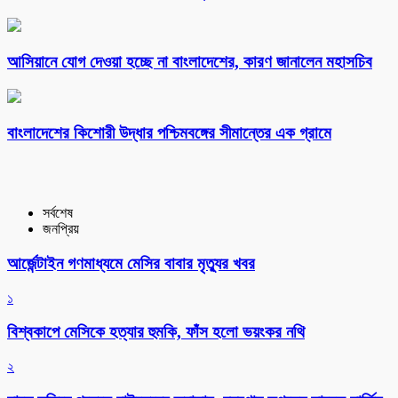
আসিয়ানে যোগ দেওয়া হচ্ছে না বাংলাদেশের, কারণ জানালেন মহাসচিব
বাংলাদেশের কিশোরী উদ্ধার পশ্চিমবঙ্গের সীমান্তের এক গ্রামে
সর্বশেষ
জনপ্রিয়
আর্জেন্টাইন গণমাধ্যমে মেসির বাবার মৃত্যুর খবর
১
বিশ্বকাপে মেসিকে হত্যার হুমকি, ফাঁস হলো ভয়ংকর নথি
২