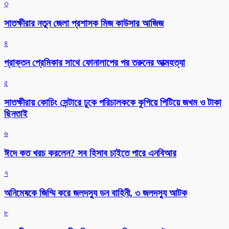
৩
সাতক্ষীরার নতুন জেলা প্রশাসক মিজ কাউসার আজিজ
৪
প্রাক্তন প্রেমিকার সাথে ফোনালাপের পর তরুনের আত্মহত্যা
৫
সাতক্ষীরায় কোচিং সেন্টারে ঢুকে পরিচালককে কুপিয়ে পিটিয়ে জখম ও টাকা
ছিনতাই
৬
ঈদে কত খরচ করলেন? সব হিসাব চাইতে পারে এনবিআর
৭
অনিমেষকে জিম্মি করে জলদস্যু ডন বাহিনী, ৩ জলদস্যু আটক
৮