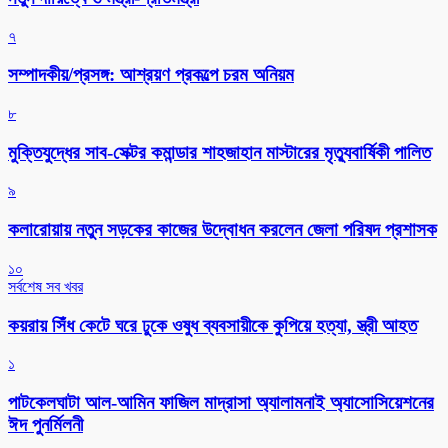
৭
সম্পাদকীয়/প্রসঙ্গ: আশ্রয়ণ প্রকল্পে চরম অনিয়ম
৮
মুক্তিযুদ্ধের সাব-সেক্টর কমান্ডার শাহজাহান মাস্টারের মৃত্যুবার্ষিকী পালিত
৯
কলারোয়ায় নতুন সড়কের কাজের উদ্বোধন করলেন জেলা পরিষদ প্রশাসক
১০
সর্বশেষ সব খবর
কয়রায় সিঁধ কেটে ঘরে ঢুকে ওষুধ ব্যবসায়ীকে কুপিয়ে হত্যা, স্ত্রী আহত
১
পাটকেলঘাটা আল-আমিন ফাজিল মাদ্রাসা অ্যালামনাই অ্যাসোসিয়েশনের
ঈদ পুনর্মিলনী