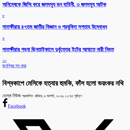
অনিমেষকে জিম্মি করে জলদস্যু ডন বাহিনী, ৩ জলদস্যু আটক
৮
সাতক্ষীরায় ৪৭তম জাতীয় বিজ্ঞান ও প্রযুক্তি সপ্তাহ উদ্বোধন
৯
সাতক্ষীরায় গহনা ছিনতাইকালে দুর্বৃত্তের ইটের আঘাতে নারী নিহত
১০
জনপ্রিয় সব খবর
বিশ্বকাপে মেসিকে হত্যার হুমকি, ফাঁস হলো ভয়ংকর নথি
ডেস্ক নিউজ
প্রকাশিত: রবিবার, ৯ আগস্ট, ২০২৬, ১২:৪৫ পূর্বাহ্ণ
Facebook