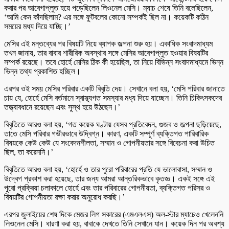
করার পর আবেগাপ্লুত হয়ে পড়েছিলেন লিওনেল মেসি। ম্যাচ শেষে তিনি বলেছিলেন,
‘আমি কেন কাঁদছিলাম? এর সঙ্গে ফুটবলের কোনো সম্পর্কই ছিল না। কয়েকটি কঠিন
সময়ের মধ্য দিয়ে যাচ্ছি।’
মেসির এই মন্তব্যের পর বিষয়টি নিয়ে ব্যাপক জল্পনা শুরু হয়। একাধিক সংবাদমাধ্যম
তখন জানায়, তার বাবার শারীরিক অবস্থার সঙ্গে মেসির আবেগাপ্লুত হওয়ার বিষয়টির
সম্পর্ক রয়েছে। তবে হোর্হে মেসির ঠিক কী হয়েছিল, তা নিয়ে বিভিন্ন সংবাদমাধ্যমে ভিন্ন
ভিন্ন তথ্য প্রকাশিত হচ্ছিল।
এরপর ওই সময় মেসির পরিবার একটি বিবৃতি দেয়। সেখানে বলা হয়, ‘মেসি পরিবার জানাতে
চায় যে, হোর্হে মেসি বর্তমানে স্বাস্থ্যগত সমস্যার মধ্য দিয়ে যাচ্ছেন। তিনি চিকিৎসকদের
তত্ত্বাবধানে রয়েছেন এবং সুস্থ হয়ে উঠছেন।’
বিবৃতিতে আরও বলা হয়, ‘গত কয়েক ঘণ্টায় যেসব প্রতিবেদন, গুজব ও জল্পনা ছড়িয়েছে,
তাতে মেসি পরিবার গভীরভাবে উদ্বিগ্ন। কারণ, একটি সম্পূর্ণ ব্যক্তিগত পারিবারিক
বিষয়কে কেউ কেউ যে সংবেদনশীলতা, সম্মান ও গোপনীয়তার সঙ্গে বিবেচনা করা উচিত
ছিল, তা করেননি।’
বিবৃতিতে আরও বলা হয়, ‘হোর্হে ও তার পুরো পরিবারের প্রতি যে ভালোবাসা, সম্মান ও
উদ্বেগ প্রকাশ করা হয়েছে, তার জন্য আমরা আন্তরিকভাবে কৃতজ্ঞ। একই সঙ্গে এই
পুরো প্রক্রিয়া চলাকালে হোর্হে এবং তার পরিবারের গোপনীয়তা, ব্যক্তিগত পরিসর ও
বিষয়টির গোপনীয়তা রক্ষা করার অনুরোধ করছি।’
এরপর জুলাইয়ের শেষ দিকে মেজর লিগ সকারের (এমএলএস) অল-স্টার ম্যাচেও খেলেননি
লিওনেল মেসি। ধারণা করা হয়, বাবাকে দেখতে তিনি সেখানে যান। কয়েক দিন পর অবশ্য