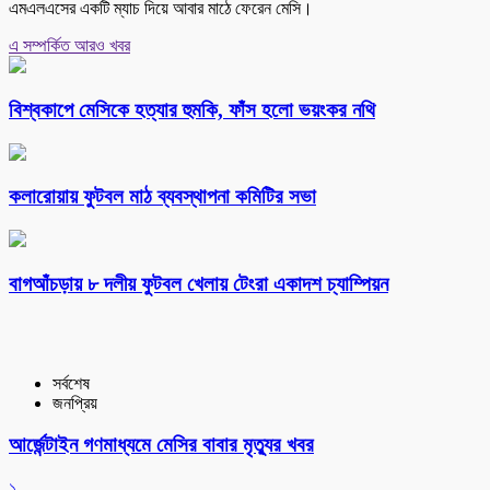
এমএলএসের একটি ম্যাচ দিয়ে আবার মাঠে ফেরেন মেসি।
এ সম্পর্কিত আরও খবর
বিশ্বকাপে মেসিকে হত্যার হুমকি, ফাঁস হলো ভয়ংকর নথি
কলারোয়ায় ফুটবল মাঠ ব্যবস্থাপনা কমিটির সভা
বাগআঁচড়ায় ৮ দলীয় ফুটবল খেলায় টেংরা একাদশ চ্যাম্পিয়ন
সর্বশেষ
জনপ্রিয়
আর্জেন্টাইন গণমাধ্যমে মেসির বাবার মৃত্যুর খবর
১