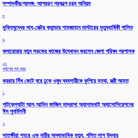
সম্পাদকীয়/প্রসঙ্গ: আশ্রয়ণ প্রকল্পে চরম অনিয়ম
৮
মুক্তিযুদ্ধের সাব-সেক্টর কমান্ডার শাহজাহান মাস্টারের মৃত্যুবার্ষিকী পালিত
৯
কলারোয়ায় নতুন সড়কের কাজের উদ্বোধন করলেন জেলা পরিষদ প্রশাসক
১০
সর্বশেষ সব খবর
কয়রায় সিঁধ কেটে ঘরে ঢুকে ওষুধ ব্যবসায়ীকে কুপিয়ে হত্যা, স্ত্রী আহত
১
পাটকেলঘাটা আল-আমিন ফাজিল মাদ্রাসা অ্যালামনাই অ্যাসোসিয়েশনের
ঈদ পুনর্মিলনী
২
সাতক্ষীরা শহরে এক নারীর অস্বাভাবিক মৃত্যু, গলিত লাশ উদ্ধার