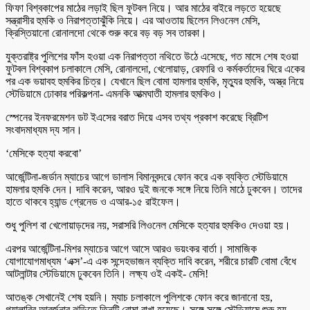
ফিফা বিশ্বকাপের মাঠের লড়াই ছিল ফুটবল নিয়ে। আর মাঠের বাইরে লড়তে হয়েছে
সন্ত্রাসীর হুমকি ও নিরাপত্তাঝুঁকি নিয়ে। এর আওতায় ছিলেন লিওনেল মেসি,
ক্রিস্তিয়ানো রোনালদো থেকে শুরু করে বড় বড় সব তারকা।
যুক্তরাষ্ট্র পুলিশের ফাঁস হওয়া এক নিরাপত্তা নথিতে উঠে এসেছে, গত মাসে শেষ হওয়া
ফুটবল বিশ্বকাপ চলাকালে মেসি, রোনালদো, খেলোয়াড়, রেফারি ও কর্মকর্তাদের ঘিরে একের
পর এক ভয়াবহ হুমকির চিত্র। যেখানে ছিল বোমা হামলার হুমকি, মৃত্যুর হুমকি, অস্ত্র নিয়ে
স্টেডিয়ামে ঢোকার পরিকল্পনা- এমনকি আত্মঘাতী হামলার হুমকিও।
স্পেনের ইনফরমেশন ডট ইএসের বরাত দিয়ে এসব তথ্য প্রকাশ করেছে ব্রিটিশ
সংবাদমাধ্যম দ্য সান।
‘মেসিকে হত্যা করবো’
আর্জেন্টিনা-জর্ডান ম্যাচের আগে ডালাস বিমানবন্দরে ফোন করে এক ব্যক্তি স্টেডিয়ামে
হামলার হুমকি দেন। দাবি করেন, আরও দুই জনকে সঙ্গে নিয়ে তিনি মাঠে ঢুকবেন। তাদের
হাতে থাকবে হ্যান্ড গ্রেনেড ও এআর-১৫ রাইফেল।
শুধু পুলিশ বা খেলোয়াড়দের নয়, সরাসরি লিওনেল মেসিকে হত্যার হুমকিও দেওয়া হয়।
এরপর আর্জেন্টিনা-মিশর ম্যাচের আগে আসে আরও ভয়ংকর বার্তা। সামাজিক
যোগাযোগমাধ্যম ‘এক্স’-এ এক সন্দেহভাজন ব্যক্তি দাবি করেন, শরীরে চারটি বোমা বেঁধে
আটলান্টার স্টেডিয়ামে ঢুকবেন তিনি। লক্ষ্য ওই একই- মেসি!
আতঙ্ক সেখানেই শেষ হয়নি। ম্যাচ চলাকালে পুলিশকে ফোন করে জানানো হয়,
গ্যালারির আবর্জনার ঝুড়িতে তিনটি বোমা রাখা হয়েছে। সঙ্গে সঙ্গে স্টেডিয়ামে শুরু হয়