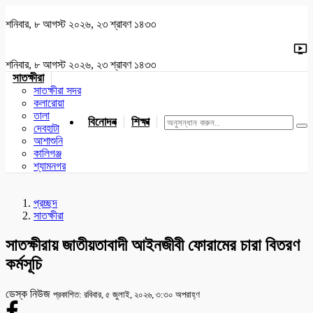
শনিবার, ৮ আগস্ট ২০২৬, ২৩ শ্রাবণ ১৪৩৩
শনিবার, ৮ আগস্ট ২০২৬, ২৩ শ্রাবণ ১৪৩৩
সাতক্ষীরা
সাতক্ষীরা সদর
কলারোয়া
তালা
বিনোদন
শিক্ষা
খেলাধুলা
জাতীয়
খুলনা
যশোর
দেবহাটা
আশাশুনি
কালিগঞ্জ
শ্যামনগর
প্রচ্ছদ
সাতক্ষীরা
সাতক্ষীরায় জাতীয়তাবাদী আইনজীবী ফোরামের চারা বিতরণ
কর্মসূচি
ডেস্ক নিউজ
প্রকাশিত: রবিবার, ৫ জুলাই, ২০২৬, ৩:৩০ অপরাহ্ণ