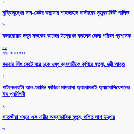
৮
মুক্তিযুদ্ধের সাব-সেক্টর কমান্ডার শাহজাহান মাস্টারের মৃত্যুবার্ষিকী পালিত
৯
কলারোয়ায় নতুন সড়কের কাজের উদ্বোধন করলেন জেলা পরিষদ প্রশাসক
১০
সর্বশেষ সব খবর
কয়রায় সিঁধ কেটে ঘরে ঢুকে ওষুধ ব্যবসায়ীকে কুপিয়ে হত্যা, স্ত্রী আহত
১
পাটকেলঘাটা আল-আমিন ফাজিল মাদ্রাসা অ্যালামনাই অ্যাসোসিয়েশনের
ঈদ পুনর্মিলনী
২
সাতক্ষীরা শহরে এক নারীর অস্বাভাবিক মৃত্যু, গলিত লাশ উদ্ধার
৩