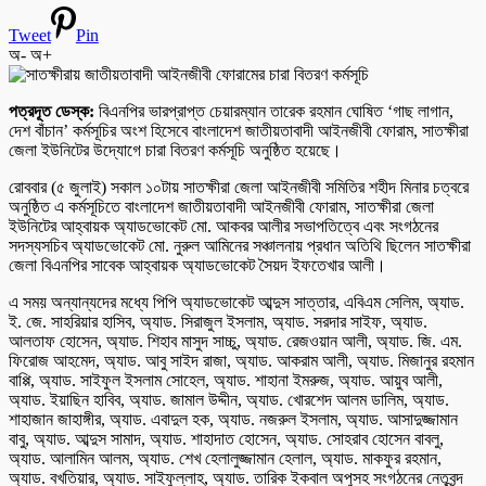
Tweet
Pin
অ-
অ+
পত্রদূত ডেস্ক:
বিএনপির ভারপ্রাপ্ত চেয়ারম্যান তারেক রহমান ঘোষিত ‘গাছ লাগান,
দেশ বাঁচান’ কর্মসূচির অংশ হিসেবে বাংলাদেশ জাতীয়তাবাদী আইনজীবী ফোরাম, সাতক্ষীরা
জেলা ইউনিটের উদ্যোগে চারা বিতরণ কর্মসূচি অনুষ্ঠিত হয়েছে।
রোববার (৫ জুলাই) সকাল ১০টায় সাতক্ষীরা জেলা আইনজীবী সমিতির শহীদ মিনার চত্বরে
অনুষ্ঠিত এ কর্মসূচিতে বাংলাদেশ জাতীয়তাবাদী আইনজীবী ফোরাম, সাতক্ষীরা জেলা
ইউনিটের আহ্বায়ক অ্যাডভোকেট মো. আকবর আলীর সভাপতিত্বে এবং সংগঠনের
সদস্যসচিব অ্যাডভোকেট মো. নুরুল আমিনের সঞ্চালনায় প্রধান অতিথি ছিলেন সাতক্ষীরা
জেলা বিএনপির সাবেক আহ্বায়ক অ্যাডভোকেট সৈয়দ ইফতেখার আলী।
এ সময় অন্যান্যদের মধ্যে পিপি অ্যাডভোকেট আব্দুস সাত্তার, এবিএম সেলিম, অ্যাড.
ই. জে. সাহরিয়ার হাসিব, অ্যাড. সিরাজুল ইসলাম, অ্যাড. সরদার সাইফ, অ্যাড.
আলতাফ হোসেন, অ্যাড. শিহাব মাসুদ সাচ্চু, অ্যাড. রেজওয়ান আলী, অ্যাড. জি. এম.
ফিরোজ আহমেদ, অ্যাড. আবু সাইদ রাজা, অ্যাড. আকরাম আলী, অ্যাড. মিজানুর রহমান
বাপ্পি, অ্যাড. সাইফুল ইসলাম সোহেল, অ্যাড. শাহানা ইমরুজ, অ্যাড. আয়ুব আলী,
অ্যাড. ইয়াছিন হাবিব, অ্যাড. জামাল উদ্দীন, অ্যাড. খোরশেদ আলম ডালিম, অ্যাড.
শাহাজান জাহাঙ্গীর, অ্যাড. এবাদুল হক, অ্যাড. নজরুল ইসলাম, অ্যাড. আসাদুজ্জামান
বাবু, অ্যাড. আব্দুস সামাদ, অ্যাড. শাহাদাত হোসেন, অ্যাড. সোহরাব হোসেন বাবলু,
অ্যাড. আলামিন আলম, অ্যাড. শেখ হেলালুজ্জামান হেলাল, অ্যাড. মাকফুর রহমান,
অ্যাড. বখতিয়ার, অ্যাড. সাইফুল্লাহ, অ্যাড. তারিক ইকবাল অপুসহ সংগঠনের নেতৃবৃন্দ