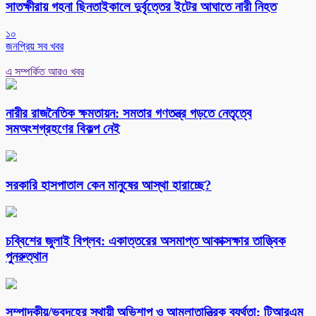
সাতক্ষীরায় গহনা ছিনতাইকালে দুর্বৃত্তের ইটের আঘাতে নারী নিহত
১০
জনপ্রিয় সব খবর
এ সম্পর্কিত আরও খবর
নারীর রাজনৈতিক ক্ষমতায়ন: সমতার গণতন্ত্র গড়তে নেতৃত্বে
সমঅংশগ্রহণের বিকল্প নেই
সরকারি হাসপাতাল কেন মানুষের আস্থা হারাচ্ছে?
চব্বিশের জুলাই বিপ্লব: একাত্তরের অসমাপ্ত আকাক্সক্ষার তাত্ত্বিক
পুনরুত্থান
সম্পাদকীয়/ভবদহের স্থায়ী অভিশাপ ও আমলাতান্ত্রিক ব্যর্থতা: টিআরএম