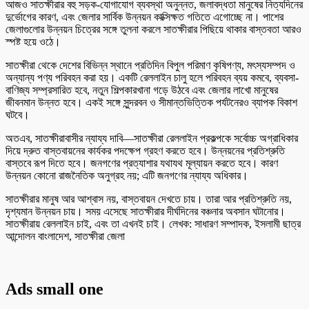
আজও সাতক্ষীরার বহু সড়ক-যোগাযোগ ব্যবস্থা অনুন্নত, জলাবদ্ধতা মানুষের নিত্যদিনের
দুর্ভোগের কারণ, এবং জেলার সার্বিক উন্নয়ন কাক্সিক্ষত গতিতে এগোচ্ছে না। পাশের
জেলাগুলোর উন্নয়ন চিত্রের সঙ্গে তুলনা করলে সাতক্ষীরার পিছিয়ে থাকার বাস্তবতা আরও
স্পষ্ট হয়ে ওঠে।
সাতক্ষীরা থেকে দেশের বিভিন্ন স্থানে প্রতিদিন বিপুল পরিমাণ কৃষিপণ্য, মৎস্যসম্পদ ও
অন্যান্য পণ্য পরিবহন করা হয়। একটি রেললাইন চালু হলে পরিবহন ব্যয় কমবে, ব্যবসা-
বাণিজ্য সম্প্রসারিত হবে, নতুন শিল্পকারখানা গড়ে উঠবে এবং জেলার লাখো মানুষের
জীবনমান উন্নত হবে। একই সঙ্গে সুন্দরবন ও সীমান্তভিত্তিক পর্যটনেরও ব্যাপক বিকাশ
ঘটবে।
অতএব, সাতক্ষীরাবাসীর ন্যায্য দাবি—সাতক্ষীরা রেললাইন প্রকল্পকে সর্বোচ্চ অগ্রাধিকার
দিয়ে দ্রুত বাস্তবায়নের কার্যকর পদক্ষেপ গ্রহণ করতে হবে। উন্নয়নের প্রতিশ্রুতি
বাস্তবে রূপ দিতে হবে। জনগণের প্রত্যাশার যথাযথ মূল্যায়ন করতে হবে। কারণ
উন্নয়ন কোনো রাজনৈতিক অনুগ্রহ নয়; এটি জনগণের ন্যায্য অধিকার।
সাতক্ষীরার মানুষ আর আশ্বাস নয়, বাস্তবায়ন দেখতে চায়। তারা আর প্রতিশ্রুতি নয়,
দৃশ্যমান উন্নয়ন চায়। সময় এসেছে সাতক্ষীরার দীর্ঘদিনের বঞ্চনার অবসান ঘটানোর।
সাতক্ষীরায় রেললাইন চাই, এবং তা এখনই চাই। লেখক: সাধারণ সম্পাদক, ইসলামী ছাত্র
আন্দোলন বাংলাদেশ, সাতক্ষীরা জেলা
Ads small one