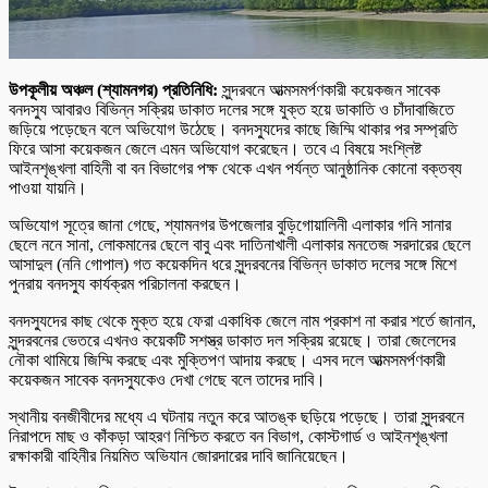
উপকূলীয় অঞ্চল (শ্যামনগর) প্রতিনিধি:
সুন্দরবনে আত্মসমর্পণকারী কয়েকজন সাবেক
বনদস্যু আবারও বিভিন্ন সক্রিয় ডাকাত দলের সঙ্গে যুক্ত হয়ে ডাকাতি ও চাঁদাবাজিতে
জড়িয়ে পড়েছেন বলে অভিযোগ উঠেছে। বনদস্যুদের কাছে জিম্মি থাকার পর সম্প্রতি
ফিরে আসা কয়েকজন জেলে এমন অভিযোগ করেছেন। তবে এ বিষয়ে সংশ্লিষ্ট
আইনশৃঙ্খলা বাহিনী বা বন বিভাগের পক্ষ থেকে এখন পর্যন্ত আনুষ্ঠানিক কোনো বক্তব্য
পাওয়া যায়নি।
অভিযোগ সূত্রে জানা গেছে, শ্যামনগর উপজেলার বুড়িগোয়ালিনী এলাকার গনি সানার
ছেলে ননে সানা, লোকমানের ছেলে বাবু এবং দাতিনাখালী এলাকার মনতেজ সরদারের ছেলে
আসাদুল (ননি গোপাল) গত কয়েকদিন ধরে সুন্দরবনের বিভিন্ন ডাকাত দলের সঙ্গে মিশে
পুনরায় বনদস্যু কার্যক্রম পরিচালনা করছেন।
বনদস্যুদের কাছ থেকে মুক্ত হয়ে ফেরা একাধিক জেলে নাম প্রকাশ না করার শর্তে জানান,
সুন্দরবনের ভেতরে এখনও কয়েকটি সশস্ত্র ডাকাত দল সক্রিয় রয়েছে। তারা জেলেদের
নৌকা থামিয়ে জিম্মি করছে এবং মুক্তিপণ আদায় করছে। এসব দলে আত্মসমর্পণকারী
কয়েকজন সাবেক বনদস্যুকেও দেখা গেছে বলে তাদের দাবি।
স্থানীয় বনজীবীদের মধ্যে এ ঘটনায় নতুন করে আতঙ্ক ছড়িয়ে পড়েছে। তারা সুন্দরবনে
নিরাপদে মাছ ও কাঁকড়া আহরণ নিশ্চিত করতে বন বিভাগ, কোস্টগার্ড ও আইনশৃঙ্খলা
রক্ষাকারী বাহিনীর নিয়মিত অভিযান জোরদারের দাবি জানিয়েছেন।