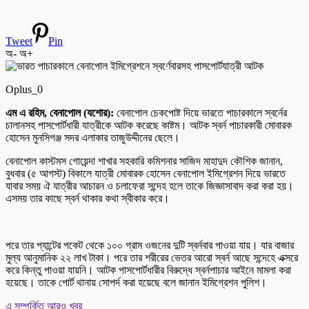
Tweet
Pin
অ-
অ+
Oplus_0
এম এ রহিম, বেনাপোল (যশোর):
বেনাপোল চেকপোষ্ট দিয়ে ভারতে পাচারকালে স্বর্নের
চালানসহ পাসপোর্টধারী যাত্রীকে আটক করেছে কাষ্টম। আটক স্বর্ন পাচারকারী মোবারক
হোসেন মুনসিগঞ্জ সদর এলাকার তাজুউদ্দীনের ছেলে।
বেনাপোল কাস্টমস গোয়েন্দা শাখার সহকারি কমিশনার সাজিদ মাহাদুদ কৌশিক জানান,
বুধবার (৫ আগস্ট) বিকালে যাত্রী মোবারক হোসেন বেনাপোল ইমিগ্রেশন দিয়ে ভারতে
যাবার সময় ঐ যাত্রীর আচারন ও চলাফেরা সন্দেহ হলে তাকে জিজ্ঞাসাবাদ করা করা হয়।
এসময় তার কাছে স্বর্ন থাকার কথা স্বীকার করে।
পরে তার প্যান্টের পকেট থেকে ১০০ গ্রাম ওজনের দুটি স্বর্নবার পাওয়া যায়। যার বাজার
মুল্য আনুমানিক ২২ লাখ টাকা। পরে তার শরীরের ভেতর আরো স্বর্ন আছে সন্দেহে এক্সরে
করে কিন্তু পাওয়া যায়নি। আটক পাসপোর্টধারীর বিরুদ্ধে স্বর্নপাচার আইনে মামলা করা
হয়েছে। তাকে পোর্ট থানায় সোপর্দ করা হয়েছে বলে জানান ইমিগ্রেশন পুলিশ।
এ সম্পর্কিত আরও খবর