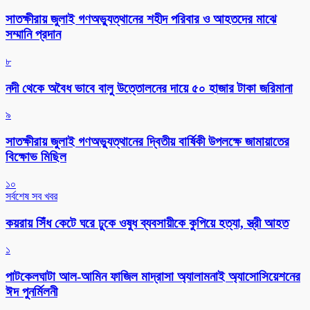
সাতক্ষীরায় জুলাই গণঅভ্যুত্থানের শহীদ পরিবার ও আহতদের মাঝে
সম্মানি প্রদান
৮
নদী থেকে অবৈধ ভাবে বালু উত্তোলনের দায়ে ৫০ হাজার টাকা জরিমানা
৯
সাতক্ষীরায় জুলাই গণঅভ্যুত্থানের দ্বিতীয় বার্ষিকী উপলক্ষে জামায়াতের
বিক্ষোভ মিছিল
১০
সর্বশেষ সব খবর
কয়রায় সিঁধ কেটে ঘরে ঢুকে ওষুধ ব্যবসায়ীকে কুপিয়ে হত্যা, স্ত্রী আহত
১
পাটকেলঘাটা আল-আমিন ফাজিল মাদ্রাসা অ্যালামনাই অ্যাসোসিয়েশনের
ঈদ পুনর্মিলনী