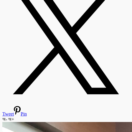
Tweet
Pin
অ-
অ+