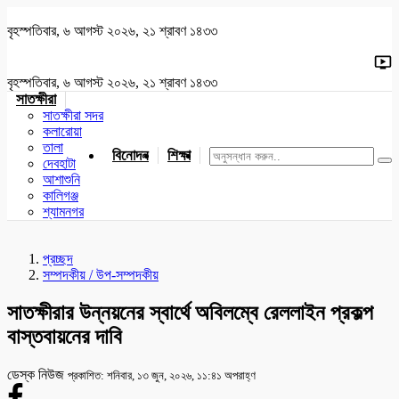
বৃহস্পতিবার, ৬ আগস্ট ২০২৬, ২১ শ্রাবণ ১৪৩৩
বৃহস্পতিবার, ৬ আগস্ট ২০২৬, ২১ শ্রাবণ ১৪৩৩
সাতক্ষীরা
সাতক্ষীরা সদর
কলারোয়া
তালা
বিনোদন
শিক্ষা
খেলাধুলা
জাতীয়
খুলনা
যশোর
দেবহাটা
আশাশুনি
কালিগঞ্জ
শ্যামনগর
প্রচ্ছদ
সম্পদকীয় / উপ-সম্পদকীয়
সাতক্ষীরার উন্নয়নের স্বার্থে অবিলম্বে রেললাইন প্রকল্প
বাস্তবায়নের দাবি
ডেস্ক নিউজ
প্রকাশিত: শনিবার, ১৩ জুন, ২০২৬, ১১:৪১ অপরাহ্ণ