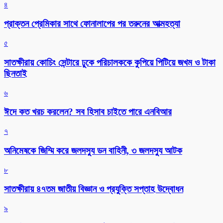
৪
প্রাক্তন প্রেমিকার সাথে ফোনালাপের পর তরুনের আত্মহত্যা
৫
সাতক্ষীরায় কোচিং সেন্টারে ঢুকে পরিচালককে কুপিয়ে পিটিয়ে জখম ও টাকা
ছিনতাই
৬
ঈদে কত খরচ করলেন? সব হিসাব চাইতে পারে এনবিআর
৭
অনিমেষকে জিম্মি করে জলদস্যু ডন বাহিনী, ৩ জলদস্যু আটক
৮
সাতক্ষীরায় ৪৭তম জাতীয় বিজ্ঞান ও প্রযুক্তি সপ্তাহ উদ্বোধন
৯