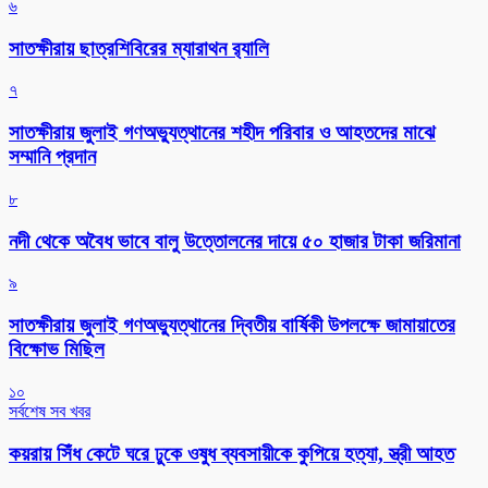
৬
সাতক্ষীরায় ছাত্রশিবিরের ম্যারাথন র‌্যালি
৭
সাতক্ষীরায় জুলাই গণঅভ্যুত্থানের শহীদ পরিবার ও আহতদের মাঝে
সম্মানি প্রদান
৮
নদী থেকে অবৈধ ভাবে বালু উত্তোলনের দায়ে ৫০ হাজার টাকা জরিমানা
৯
সাতক্ষীরায় জুলাই গণঅভ্যুত্থানের দ্বিতীয় বার্ষিকী উপলক্ষে জামায়াতের
বিক্ষোভ মিছিল
১০
সর্বশেষ সব খবর
কয়রায় সিঁধ কেটে ঘরে ঢুকে ওষুধ ব্যবসায়ীকে কুপিয়ে হত্যা, স্ত্রী আহত