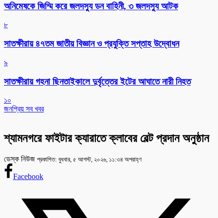
অনিমেষকে জিম্মি করে জলদস্যু ডন বাহিনী, ৩ জলদস্যু আটক
৮
সাতক্ষীরায় ৪৭তম জাতীয় বিজ্ঞান ও প্রযুক্তি সপ্তাহ উদ্বোধন
৯
সাতক্ষীরায় গহনা ছিনতাইকালে দুর্বৃত্তের ইটের আঘাতে নারী নিহত
১০
জনপ্রিয় সব খবর
শ্যামনগরে ফাইটার ক্যারাতে ক্লাবের বেল্ট প্রদান অনুষ্ঠান
ডেস্ক নিউজ
প্রকাশিত: বুধবার, ৫ আগস্ট, ২০২৬, ১১:৩৪ অপরাহ্ণ
Facebook