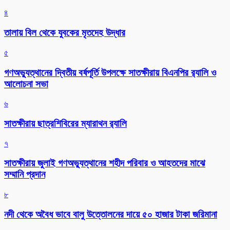
৪
তালায় বিল থেকে যুবকের মৃতদেহ উদ্ধার
৫
গণঅভ্যুত্থানের দ্বিতীয় বর্ষপূর্তি উপলক্ষে সাতক্ষীরায় বিএনপির র‌্যালি ও
আলোচনা সভা
৬
সাতক্ষীরায় ছাত্রশিবিরের ম্যারাথন র‌্যালি
৭
সাতক্ষীরায় জুলাই গণঅভ্যুত্থানের শহীদ পরিবার ও আহতদের মাঝে
সম্মানি প্রদান
৮
নদী থেকে অবৈধ ভাবে বালু উত্তোলনের দায়ে ৫০ হাজার টাকা জরিমানা