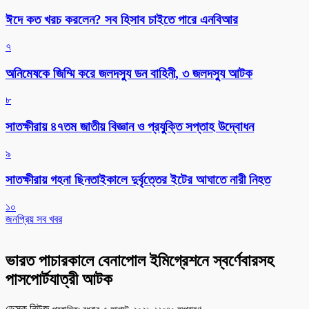
ঈদে কত খরচ করলেন? সব হিসাব চাইতে পারে এনবিআর
৭
অনিমেষকে জিম্মি করে জলদস্যু ডন বাহিনী, ৩ জলদস্যু আটক
৮
সাতক্ষীরায় ৪৭তম জাতীয় বিজ্ঞান ও প্রযুক্তি সপ্তাহ উদ্বোধন
৯
সাতক্ষীরায় গহনা ছিনতাইকালে দুর্বৃত্তের ইটের আঘাতে নারী নিহত
১০
জনপ্রিয় সব খবর
ভারত পাচারকালে বেনাপোল ইমিগ্রেশনে স্বর্ণেবারসহ
পাসপোর্টযাত্রী আটক
ডেস্ক নিউজ