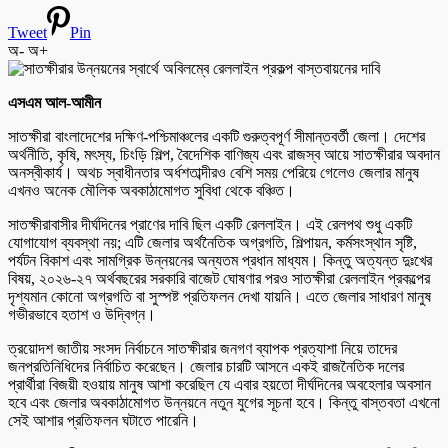
Tweet
Pin
অ-
অ+
এসএম আল-আমীন
সাতক্ষীরা বাংলাদেশের দক্ষিণ-পশ্চিমাঞ্চলের একটি গুরুত্বপূর্ণ সীমান্তবর্তী জেলা। দেশের
অর্থনীতি, কৃষি, মৎস্য, চিংড়ি শিল্প, বৈদেশিক বাণিজ্য এবং রাজস্ব আয়ে সাতক্ষীরার অবদান
অনস্বীকার্য। অথচ স্বাধীনতার অর্ধশতাব্দীরও বেশি সময় পেরিয়ে গেলেও জেলার মানুষ
এখনও অনেক মৌলিক অবকাঠামোগত সুবিধা থেকে বঞ্চিত।
সাতক্ষীরাবাসীর দীর্ঘদিনের প্রাণের দাবি ছিল একটি রেললাইন। এই রেলপথ শুধু একটি
যোগাযোগ ব্যবস্থা নয়; এটি জেলার অর্থনৈতিক অগ্রগতি, শিল্পায়ন, কর্মসংস্থান সৃষ্টি,
পর্যটন বিকাশ এবং সামগ্রিক উন্নয়নের অন্যতম প্রধান মাধ্যম। কিন্তু অত্যন্ত দুঃখের
বিষয়, ২০২৬-২৭ অর্থবছরের সরকারি বাজেট ঘোষণার পরও সাতক্ষীরা রেললাইন প্রকল্পের
দৃশ্যমান কোনো অগ্রগতি বা সুস্পষ্ট প্রতিফলন দেখা যায়নি। এতে জেলার সাধারণ মানুষ
গভীরভাবে হতাশ ও উদ্বিগ্ন।
ত্রয়োদশ জাতীয় সংসদ নির্বাচনে সাতক্ষীরার জনগণ ব্যাপক প্রত্যাশা নিয়ে তাদের
জনপ্রতিনিধিদের নির্বাচিত করেছেন। জেলার চারটি আসনে একই রাজনৈতিক দলের
প্রার্থীরা বিজয়ী হওয়ায় মানুষ আশা করেছিল যে এবার হয়তো দীর্ঘদিনের অবহেলার অবসান
হবে এবং জেলার অবকাঠামোগত উন্নয়নে নতুন যুগের সূচনা হবে। কিন্তু বাস্তবতা এখনো
সেই আশার প্রতিফলন ঘটাতে পারেনি।