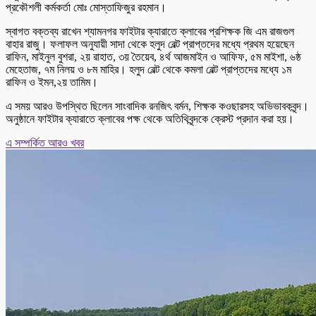
প্রকৌশলী কর্মকর্তা মোঃ মোস্তাফিজুর রহমান।
স্বাগত বক্তব্য রাখেন শ্যামনগর ফাইটার ক্যারাতে ক্লাবের প্রশিক্ষক জি এম রাজগুল
বাহার রাজু। ফলাফল অনুযায়ী সাদা থেকে হলুদ বেল্ট প্রাপ্তদের মধ্যে প্রথম হয়েছেন
রাফিন, মাইনুল বুশরা, ২য় রাহাত, ৩য় তৈয়েব, ৪র্থ আজমাইন ও আফিফ, ৫ম মাইশা, ৬ষ্ঠ
মেহেতাজ, ৭ম নিলয় ও ৮ম মাহির। হলুদ বেল্ট থেকে কমলা বেল্ট প্রাপ্তদের মধ্যে ১ম
রাফিন ও ইমন,২য় তামিম।
এ সময় আরও উপস্থিত ছিলেন সাংবাদিক রনজিৎ বর্মন, শিক্ষক কওছারসহ অভিভাবকবৃন্দ।
অনুষ্ঠানে ফাইটার ক্যারাতে ক্লাবের পক্ষ থেকে অতিথিবৃন্দকে ক্রেস্ট প্রদান করা হয়।
এ সম্পর্কিত আরও খবর