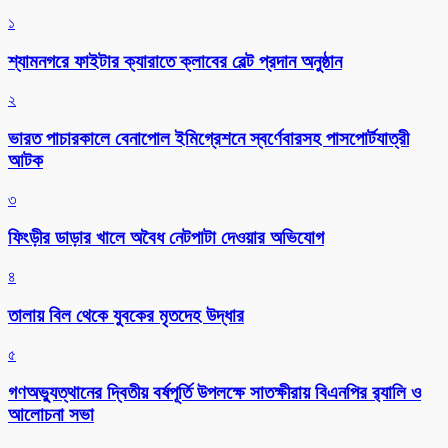
১
শ্যামনগরে ফাইটার ক্যারাতে ক্লাবের বেল্ট প্রদান অনুষ্ঠান
২
ভারত পাচারকালে বেনাপোল ইমিগ্রেশনে স্বর্ণেবারসহ পাসপোর্টযাত্রী
আটক
৩
ফিংড়ীর ডাড়ার খালে অবৈধ নেটপাটা দেওয়ার অভিযোগ
৪
তালায় বিল থেকে যুবকের মৃতদেহ উদ্ধার
৫
গণঅভ্যুত্থানের দ্বিতীয় বর্ষপূর্তি উপলক্ষে সাতক্ষীরায় বিএনপির র‌্যালি ও
আলোচনা সভা