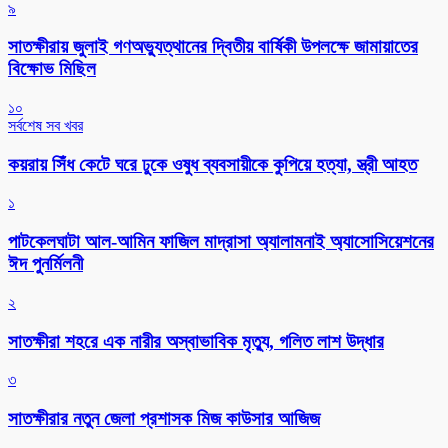
৯
সাতক্ষীরায় জুলাই গণঅভ্যুত্থানের দ্বিতীয় বার্ষিকী উপলক্ষে জামায়াতের
বিক্ষোভ মিছিল
১০
সর্বশেষ সব খবর
কয়রায় সিঁধ কেটে ঘরে ঢুকে ওষুধ ব্যবসায়ীকে কুপিয়ে হত্যা, স্ত্রী আহত
১
পাটকেলঘাটা আল-আমিন ফাজিল মাদ্রাসা অ্যালামনাই অ্যাসোসিয়েশনের
ঈদ পুনর্মিলনী
২
সাতক্ষীরা শহরে এক নারীর অস্বাভাবিক মৃত্যু, গলিত লাশ উদ্ধার
৩
সাতক্ষীরার নতুন জেলা প্রশাসক মিজ কাউসার আজিজ