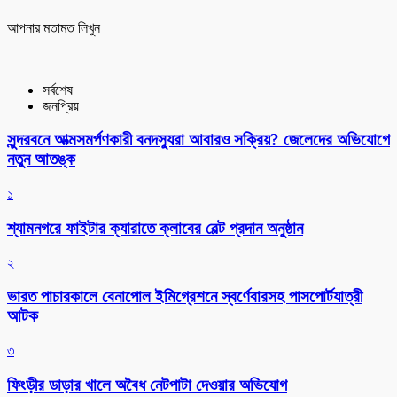
আপনার মতামত লিখুন
সর্বশেষ
জনপ্রিয়
সুন্দরবনে আত্মসমর্পণকারী বনদস্যুরা আবারও সক্রিয়? জেলেদের অভিযোগে
নতুন আতঙ্ক
১
শ্যামনগরে ফাইটার ক্যারাতে ক্লাবের বেল্ট প্রদান অনুষ্ঠান
২
ভারত পাচারকালে বেনাপোল ইমিগ্রেশনে স্বর্ণেবারসহ পাসপোর্টযাত্রী
আটক
৩
ফিংড়ীর ডাড়ার খালে অবৈধ নেটপাটা দেওয়ার অভিযোগ