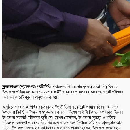
সুন্দরবনাঞ্চল (শ্যামনগর) প্রতিনিধি:
শ্যামনগর উপজেলায় বুধবার(৫ আগস্ট) বিকালে
উপজেলা পরিষদ হল রুমে শ্যামনগর ফাইটার ক্যারাতে ক্লাবের আয়োজনে বেল্ট পরীক্ষার
ফলাফল ও বেল্ট প্রদান অনুষ্ঠান করা হয়।
অনুষ্ঠানে প্রধান অতিথির বক্তব্যসহ উত্তীর্ণদের মাঝে বেল্ট প্রদান করেন শ্যামনগর
উপজেলা নির্বাহী অফিসার শামসুজ্জাহান কনক। বিশেষ অতিথি হিসাবে উপস্থিত ছিলেন
উপজেলা সহকারী কমিশনার ভূমি মোঃ রাশেদ হোসাইন, উপজেলা স্বাস্থ্য ও পরিবার
পরিকল্পনা কর্মকর্তা ডাঃ মোঃ জিয়াউর রহমান, উপজেলা নির্বাচন অফিসার আব্দুল্লাহ আল
মামুন, উপজেলা সমাজসেবা অফিসার এস এম দেলোয়ার হোসেন, উপজেলা জনস্বাস্থ্য