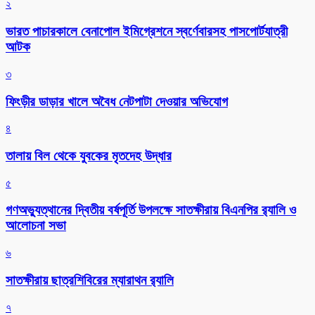
২
ভারত পাচারকালে বেনাপোল ইমিগ্রেশনে স্বর্ণেবারসহ পাসপোর্টযাত্রী
আটক
৩
ফিংড়ীর ডাড়ার খালে অবৈধ নেটপাটা দেওয়ার অভিযোগ
৪
তালায় বিল থেকে যুবকের মৃতদেহ উদ্ধার
৫
গণঅভ্যুত্থানের দ্বিতীয় বর্ষপূর্তি উপলক্ষে সাতক্ষীরায় বিএনপির র‌্যালি ও
আলোচনা সভা
৬
সাতক্ষীরায় ছাত্রশিবিরের ম্যারাথন র‌্যালি
৭