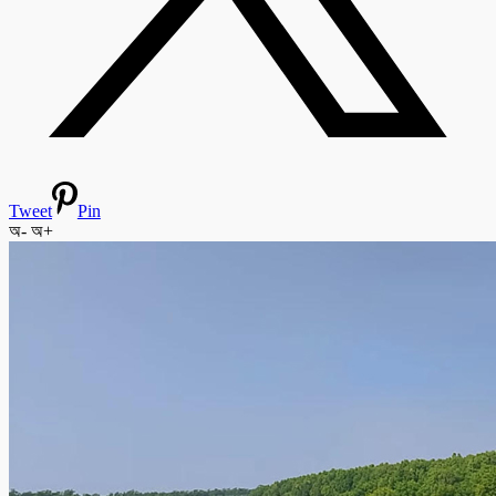
Tweet
Pin
অ-
অ+