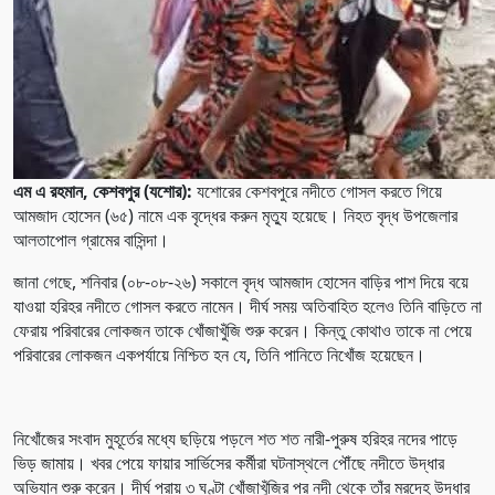
এম এ রহমান, কেশবপুর (যশোর):
যশোরের কেশবপুরে নদীতে গোসল করতে গিয়ে
আমজাদ হোসেন (৬৫) নামে এক বৃদ্ধের করুন মৃত্যু হয়েছে। নিহত বৃদ্ধ উপজেলার
আলতাপোল গ্রামের বাসিন্দা।
জানা গেছে, শনিবার (০৮-০৮-২৬) সকালে বৃদ্ধ আমজাদ হোসেন বাড়ির পাশ দিয়ে বয়ে
যাওয়া হরিহর নদীতে গোসল করতে নামেন। দীর্ঘ সময় অতিবাহিত হলেও তিনি বাড়িতে না
ফেরায় পরিবারের লোকজন তাকে খোঁজাখুঁজি শুরু করেন। কিন্তু কোথাও তাকে না পেয়ে
পরিবারের লোকজন একপর্যায়ে নিশ্চিত হন যে, তিনি পানিতে নিখোঁজ হয়েছেন।
নিখোঁজের সংবাদ মুহূর্তের মধ্যে ছড়িয়ে পড়লে শত শত নারী-পুরুষ হরিহর নদের পাড়ে
ভিড় জামায়। খবর পেয়ে ফায়ার সার্ভিসের কর্মীরা ঘটনাস্থলে পৌঁছে নদীতে উদ্ধার
অভিযান শুরু করেন। দীর্ঘ প্রায় ৩ ঘণ্টা খোঁজাখুঁজির পর নদী থেকে তাঁর মরদেহ উদ্ধার