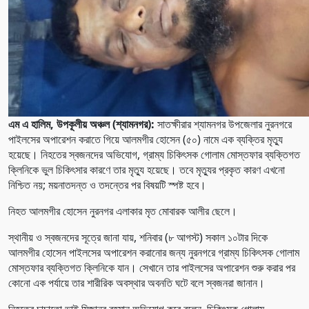
এম এ হালিম, উপকূলীয় অঞ্চল (শ্যামনগর):
সাতক্ষীরার শ্যামনগর উপজেলার নুরনগরে
পাইলসের অপারেশন করাতে গিয়ে আলমগীর হোসেন (৫০) নামে এক ব্যক্তির মৃত্যু
হয়েছে। নিহতের স্বজনদের অভিযোগ, গ্রাম্য চিকিৎসক গোলাম মোস্তফার ব্যক্তিগত
ক্লিনিকে ভুল চিকিৎসার কারণে তার মৃত্যু হয়েছে। তবে মৃত্যুর প্রকৃত কারণ এখনো
নিশ্চিত নয়; ময়নাতদন্ত ও তদন্তের পর বিষয়টি স্পষ্ট হবে।
নিহত আলমগীর হোসেন নুরনগর এলাকার মৃত মোবারক আলীর ছেলে।
স্থানীয় ও স্বজনদের সূত্রে জানা যায়, শনিবার (৮ আগস্ট) সকাল ১০টার দিকে
আলমগীর হোসেন পাইলসের অপারেশন করানোর জন্য নুরনগরে গ্রাম্য চিকিৎসক গোলাম
মোস্তফার ব্যক্তিগত ক্লিনিকে যান। সেখানে তার পাইলসের অপারেশন শুরু করার পর
কোনো এক পর্যায়ে তার শারীরিক অবস্থার অবনতি ঘটে বলে স্বজনরা জানান।