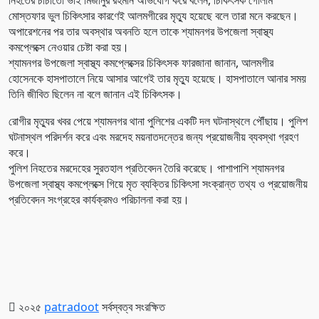
নিহতের চাচাতো ভাই মিজানুর রহমান অভিযোগ করে বলেন, চিকিৎসক গোলাম
মোস্তফার ভুল চিকিৎসার কারণেই আলমগীরের মৃত্যু হয়েছে বলে তারা মনে করছেন।
অপারেশনের পর তার অবস্থার অবনতি হলে তাকে শ্যামনগর উপজেলা স্বাস্থ্য
কমপ্লেক্সে নেওয়ার চেষ্টা করা হয়।
শ্যামনগর উপজেলা স্বাস্থ্য কমপ্লেক্সের চিকিৎসক ফারজানা জানান, আলমগীর
হোসেনকে হাসপাতালে নিয়ে আসার আগেই তার মৃত্যু হয়েছে। হাসপাতালে আনার সময়
তিনি জীবিত ছিলেন না বলে জানান এই চিকিৎসক।
রোগীর মৃত্যুর খবর পেয়ে শ্যামনগর থানা পুলিশের একটি দল ঘটনাস্থলে পৌঁছায়। পুলিশ
ঘটনাস্থল পরিদর্শন করে এবং মরদেহ ময়নাতদন্তের জন্য প্রয়োজনীয় ব্যবস্থা গ্রহণ
করে।
পুলিশ নিহতের মরদেহের সুরতহাল প্রতিবেদন তৈরি করেছে। পাশাপাশি শ্যামনগর
উপজেলা স্বাস্থ্য কমপ্লেক্সে গিয়ে মৃত ব্যক্তির চিকিৎসা সংক্রান্ত তথ্য ও প্রয়োজনীয়
প্রতিবেদন সংগ্রহের কার্যক্রমও পরিচালনা করা হয়।
২০২৫
patradoot
সর্বস্বত্ব সংরক্ষিত