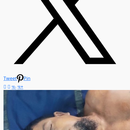
Tweet
Pin
অ-
অ+