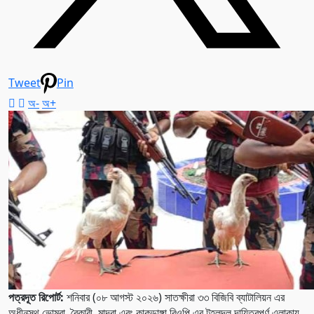
Tweet
Pin
অ-
অ+
পত্রদূত রিপোর্ট:
শনিবার (০৮ আগস্ট ২০২৬) সাতক্ষীরা ৩৩ বিজিবি ব্যাটালিয়ন এর
অধীনস্থ ভোমরা, বৈকারী, মাদরা এবং কাকডাঙ্গা বিওপি এর টহলদল দায়িত্বপূর্ণ এলাকায়