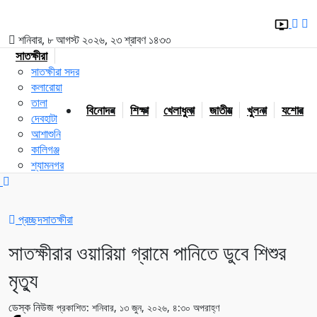
শনিবার, ৮ আগস্ট ২০২৬, ২৩ শ্রাবণ ১৪৩৩
সাতক্ষীরা
সাতক্ষীরা সদর
কলারোয়া
তালা
বিনোদন
শিক্ষা
খেলাধুলা
জাতীয়
খুলনা
যশোর
দেবহাটা
আশাশুনি
কালিগঞ্জ
শ্যামনগর
প্রচ্ছদ
সাতক্ষীরা
সাতক্ষীরার ওয়ারিয়া গ্রামে পানিতে ডুবে শিশুর
মৃত্যু
ডেস্ক নিউজ
প্রকাশিত: শনিবার, ১৩ জুন, ২০২৬, ৪:৩০ অপরাহ্ণ