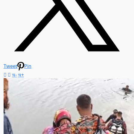
Tweet
Pin
অ-
অ+