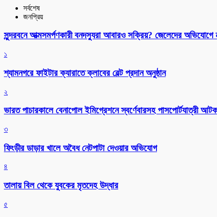
সর্বশেষ
জনপ্রিয়
সুন্দরবনে আত্মসমর্পণকারী বনদস্যুরা আবারও সক্রিয়? জেলেদের অভিযোগে
১
শ্যামনগরে ফাইটার ক্যারাতে ক্লাবের বেল্ট প্রদান অনুষ্ঠান
২
ভারত পাচারকালে বেনাপোল ইমিগ্রেশনে স্বর্ণেবারসহ পাসপোর্টযাত্রী আট
৩
ফিংড়ীর ডাড়ার খালে অবৈধ নেটপাটা দেওয়ার অভিযোগ
৪
তালায় বিল থেকে যুবকের মৃতদেহ উদ্ধার
৫