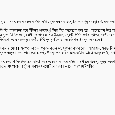
েজ এন্ড হাসপাতালে সচেতন নাগরিক কমিটি (সনাক)-এর উদ্যোগে এবং ট্রান্সপারেন্সি ইন্টারন্
্থিতি পর্যালোচনা করে বিভিন্ন গুরুত্বপূর্ণ বিষয় নিয়ে আলোচনা করা হয়। আলোচনায় উঠে আসেÑস
্ছন্নতা নিশ্চিতকরণ, রোগীদের খাবারের মান উন্নয়ন, ব্রেস্ট ফিডিং কর্নার স্থাপন, রোগীদের ব
ির্ধারণে সভায় অংশগ্রহণকারীরা বিভিন্ন সুপারিশ ও কর্ম-কৌশল উপস্থাপন করেন।
-ই-খোদা। স্বাগত বক্তব্য প্রদান করেন ডা. সুশান্ত কুমার ঘোষ, আহ্বায়ক, স্বাস্থ্যবিষয়ক 
বিল্লাহ প্রমুখ। সভা পরিচালনা ও তথ্য উপস্থাপন করেন আল-আমিন, এরিয়া সমন্বয়কারী, সন
সপাতালের সার্বিক উন্নয়নে আমরা নিরলসভাবে কাজ করে যাচ্ছি। দুর্নীতির বিরুদ্ধে শূন্য-সহ
রে হাসপাতাল কর্তৃপক্ষ সর্বাত্মক সহযোগিতা প্রদান করবে।” প্রেসবিজ্ঞপ্তি