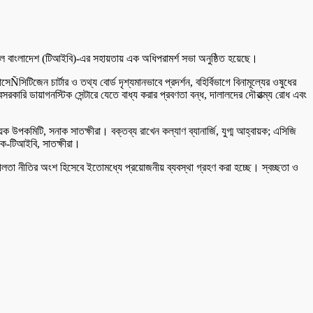
যাশনাল বাংলাদেশ (টিআইবি)-এর সহায়তায় এক অধিপরামর্শ সভা অনুষ্ঠিত হয়েছে।
িটিজেন চার্টার ও তথ্য বোর্ড দৃশ্যমানভাবে প্রদর্শন, বহির্বিভাগে বিনামূল্যের ওষুধের
েসরকারি ডায়াগনস্টিক সেন্টারে যেতে বাধ্য করার প্রবণতা বন্ধ, দালালদের দৌরাত্ম্য রোধ এবং
উপকমিটি, সনাক সাতক্ষীরা। বক্তব্য রাখেন কল্যাণ ব্যানার্জি, যুগ্ম আহ্বায়ক; এসিজি
াক-টিআইবি, সাতক্ষীরা।
নশীলতা নীতির অংশ হিসেবে ইতোমধ্যে প্রয়োজনীয় ব্যবস্থা গ্রহণ করা হচ্ছে। স্বচ্ছতা ও