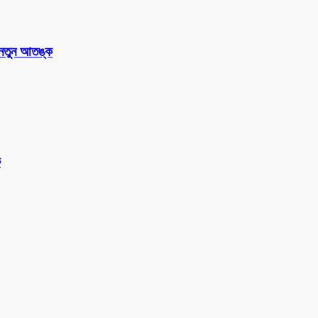
 নতুন আতঙ্ক
ক