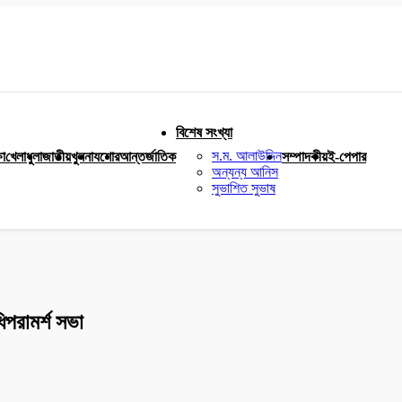
বিশেষ সংখ্যা
স.ম. আলাউদ্দিন
ষা
খেলাধুলা
জাতীয়
খুলনা
যশোর
আন্তর্জাতিক
সম্পাদকীয়
ই-পেপার
অন্যন্য আনিস
সুভাশিত সুভাষ
পরামর্শ সভা