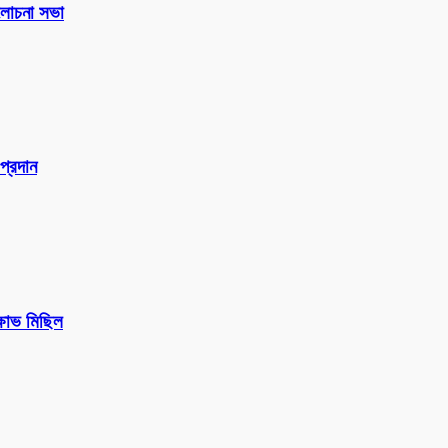
 আলোচনা সভা
প্রদান
ক্ষোভ মিছিল