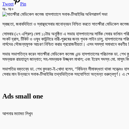
Tweet
Pin
অ-
অ+
স্বচ্ছতা, জবাবদিহিতা ও স্বাস্থ্যসেবার মানোন্নয়ন নিশ্চিত করতে সাতক্ষীরা মেডিকেল কল
সোমবার (২৭ এপ্রিল) বেলা ১১টায় অনুষ্ঠিত এ সভায় হাসপাতালের সার্বিক সেবার বর্তমান পরিস
সংকট হ্রাস, টিকিট ও ওষুধ কাউন্টারে নারী-পুরুষের জন্য পৃথক লাইন চালু, হাসপাতালের পরিচ
নার্সদের সৌজন্যমূলক আচরণ নিশ্চিত করার প্রয়োজনীয়তা। এসব সমস্যা সমাধানে করণীয় ন
সভায় সভাপতিত্ব করেন সাতক্ষীরা মেডিকেল কলেজ এন্ড হাসপাতালের পরিচালক ডা. শেখ কুদরত
সমন্বয়ক রায়হাতুল জান্নাত; সহ-সমন্বয়ক উজ্জ্বল মাখাল; এবং ইয়েস সদস্য মো. মাসুম 
সভাপতির বক্তব্যে ডা. শেখ কুদরত-ই-খোদা বলেন, “বিভিন্ন সীমাবদ্ধতা থাকা সত্ত্বেও হা
সেবার মান উন্নয়নে সনাক-টিআইবির তথ্যভিত্তিক সহযোগিতা অত্যন্ত গুরুত্বপূর্ণ। এ ক্ষেত্
Ads small one
আপনার মতামত লিখুন