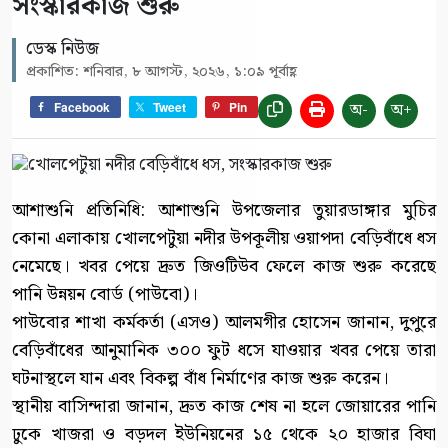
সংস্কারকাজ শুরু
ডেস্ক নিউজ
প্রকাশিত: শনিবার, ৮ আগস্ট, ২০২৬, ১:০৯ পূর্বাহ্ণ
অ-
অ+
Facebook
Tweet
Pin
আশাশুনি প্রতিনিধি: আশাশুনি উপজেলার তুয়ারডাঙ্গার মুচির
কোনা এলাকায় খোলপেটুয়া নদীর উপকূলীয় ওয়াপদা বেড়িবাঁধে ধস
নেমেছে। খবর পেয়ে দ্রুত জিওটিউব ফেলে কাজ শুরু করেছে
পানি উন্নয়ন বোর্ড (পাউবো)।
পাউবোর শাখা কর্মকর্তা (এসও) আলমগীর হোসেন জানান, দুপুরে
বেড়িবাঁধের আনুমানিক ৩০০ ফুট ধসে যাওয়ার খবর পেয়ে তারা
ঘটনাস্থলে যান এবং বিকল্প বাঁধ নির্মাণের কাজ শুরু করেন।
স্থানীয় বাসিন্দারা জানান, দ্রুত কাজ শেষ না হলে জোয়ারের পানি
ঢুকে খাজরা ও বড়দল ইউনিয়নের ১৫ থেকে ২০ হাজার বিঘা