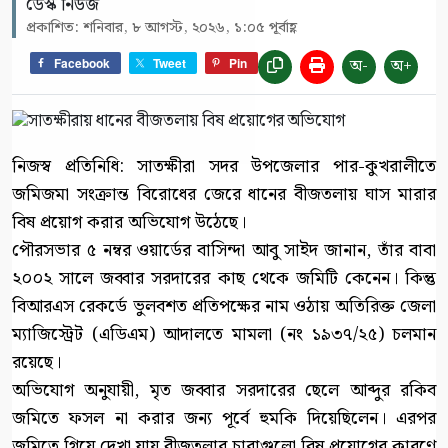
ডেস্ক নিউজ
প্রকাশিত: শনিবার, ৮ আগস্ট, ২০২৬, ১:০৫ পূর্বাহ্ণ
অ-
অ+
Facebook
Tweet
Pin
নিজস্ব প্রতিনিধি: সাতক্ষীরা সদর উপজেলার পার-কুখরালীতে
জমিজমা সংক্রান্ত বিরোধের জেরে ধানের বীজতলায় ঘাস মারার
বিষ প্রয়োগ করার অভিযোগ উঠেছে।
পৌরসভার ৫ নম্বর ওয়ার্ডের বাসিন্দা আবু সাইদ জানান, তাঁর বাবা
২০০২ সালে জব্বার সরদারের কাছ থেকে জমিটি কেনেন। কিন্তু
বিআরএস রেকর্ডে ভুলবশত প্রতিপক্ষের নাম ওঠায় অতিরিক্ত জেলা
ম্যাজিস্ট্রেট (এডিএম) আদালতে মামলা (নং ১৯৩৭/২৫) চলমান
রয়েছে।
অভিযোগ অনুযায়ী, মৃত জব্বার সরদারের ছেলে আব্দুর রকিব
জমিতে ফসল না করার জন্য পূর্বে হুমকি দিয়েছিলেন। এরপর
জমিতে গিয়ে দেখা যায় বীজতলার চারাগুলো বিষ প্রয়োগের কারণে