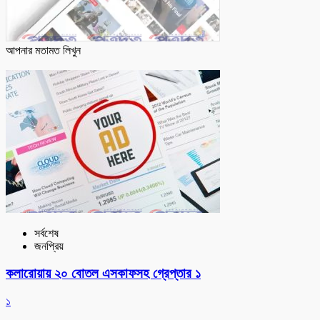
আপনার মতামত লিখুন
সর্বশেষ
জনপ্রিয়
কলারোয়ায় ২০ বোতল এসকাফসহ গ্রেপ্তার ১
১