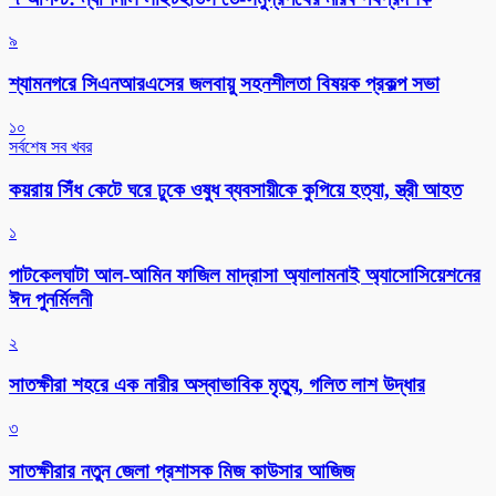
৯
শ্যামনগরে সিএনআরএসের জলবায়ু সহনশীলতা বিষয়ক প্রকল্প সভা
১০
সর্বশেষ সব খবর
কয়রায় সিঁধ কেটে ঘরে ঢুকে ওষুধ ব্যবসায়ীকে কুপিয়ে হত্যা, স্ত্রী আহত
১
পাটকেলঘাটা আল-আমিন ফাজিল মাদ্রাসা অ্যালামনাই অ্যাসোসিয়েশনের
ঈদ পুনর্মিলনী
২
সাতক্ষীরা শহরে এক নারীর অস্বাভাবিক মৃত্যু, গলিত লাশ উদ্ধার
৩
সাতক্ষীরার নতুন জেলা প্রশাসক মিজ কাউসার আজিজ