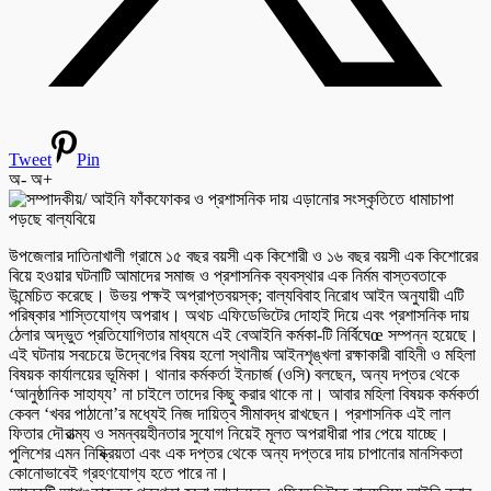
Tweet
Pin
অ-
অ+
উপজেলার দাতিনাখালী গ্রামে ১৫ বছর বয়সী এক কিশোরী ও ১৬ বছর বয়সী এক কিশোরের
বিয়ে হওয়ার ঘটনাটি আমাদের সমাজ ও প্রশাসনিক ব্যবস্থার এক নির্মম বাস্তবতাকে
উন্মেচিত করেছে। উভয় পক্ষই অপ্রাপ্তবয়স্ক; বাল্যবিবাহ নিরোধ আইন অনুযায়ী এটি
পরিষ্কার শাস্তিযোগ্য অপরাধ। অথচ এফিডেভিটের দোহাই দিয়ে এবং প্রশাসনিক দায়
ঠেলার অদ্ভুত প্রতিযোগিতার মাধ্যমে এই বেআইনি কর্মকা-টি নির্বিঘেœ সম্পন্ন হয়েছে।
এই ঘটনায় সবচেয়ে উদ্বেগের বিষয় হলো স্থানীয় আইনশৃঙ্খলা রক্ষাকারী বাহিনী ও মহিলা
বিষয়ক কার্যালয়ের ভূমিকা। থানার কর্মকর্তা ইনচার্জ (ওসি) বলছেন, অন্য দপ্তর থেকে
‘আনুষ্ঠানিক সাহায্য’ না চাইলে তাদের কিছু করার থাকে না। আবার মহিলা বিষয়ক কর্মকর্তা
কেবল ‘খবর পাঠানো’র মধ্যেই নিজ দায়িত্ব সীমাবদ্ধ রাখছেন। প্রশাসনিক এই লাল
ফিতার দৌরাত্ম্য ও সমন্বয়হীনতার সুযোগ নিয়েই মূলত অপরাধীরা পার পেয়ে যাচ্ছে।
পুলিশের এমন নিষ্ক্রিয়তা এবং এক দপ্তর থেকে অন্য দপ্তরে দায় চাপানোর মানসিকতা
কোনোভাবেই গ্রহণযোগ্য হতে পারে না।