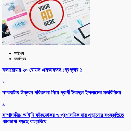
সর্বশেষ
জনপ্রিয়
কলারোয়ায় ২০ বোতল এসকাফসহ গ্রেপ্তার ১
১
নগরঘাটায় উন্নয়ন পরিকল্পনা নিয়ে প্রার্থী ইবাদুল ইসলামের মতবিনিময়
২
সম্পাদকীয়/ আইনি ফাঁকফোকর ও প্রশাসনিক দায় এড়ানোর সংস্কৃতিতে
ধামাচাপা পড়ছে বাল্যবিয়ে