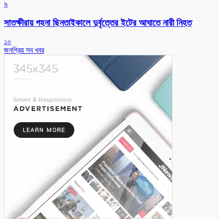
৯
সাতক্ষীরায় গহনা ছিনতাইকালে দুর্বৃত্তের ইটের আঘাতে নারী নিহত
১০
জনপ্রিয় সব খবর