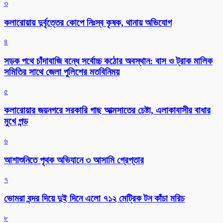
৩
কলারোয়ায় দুর্বৃত্তের কোপে নিঃস্ব কৃষক, থানায় অভিযোগ
৪
সড়ক পথে চাঁদাবাজি বন্ধে সর্বোচ্চ কঠোর অবস্থান: বাস ও ট্রাক মালিক
সমিতির সাথে জেলা পুলিশের মতবিনিময়
৫
কলারোয়ার জয়নগরে সরকারি গাছ আত্মসাতের চেষ্টা, এলাকাবাসীর বাধার
মুখে পন্ড
৬
আশাশুনিতে পৃথক অভিযানে ৩ আসামি গ্রেপ্তার
৭
ভোমরা বন্দর দিয়ে দুই দিনে এলো ৭১২ মেট্রিক টন কাঁচা মরিচ
৮