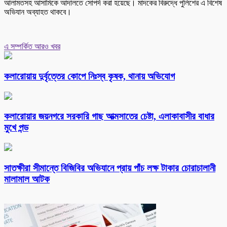
আলামতসহ আসামিকে আদালতে সোপর্দ করা হয়েছে। মাদকের বিরুদ্ধে পুলিশের এ বিশেষ
অভিযান অব্যাহত থাকবে।
এ সম্পর্কিত আরও খবর
কলারোয়ায় দুর্বৃত্তের কোপে নিঃস্ব কৃষক, থানায় অভিযোগ
কলারোয়ার জয়নগরে সরকারি গাছ আত্মসাতের চেষ্টা, এলাকাবাসীর বাধার
মুখে পন্ড
সাতক্ষীরা সীমান্তে বিজিবির অভিযানে প্রায় পাঁচ লক্ষ টাকার চোরাচালানী
মালামাল আটক