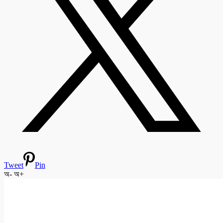
Tweet
Pin
অ-
অ+