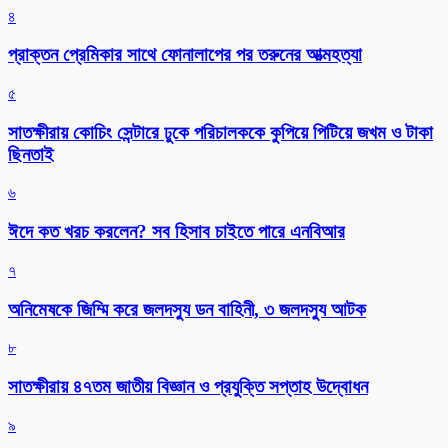
৪
প্রাক্তন প্রেমিকার সাথে ফোনালাপের পর তরুনের আত্মহত্যা
৫
সাতক্ষীরায় কোচিং সেন্টারে ঢুকে পরিচালককে কুপিয়ে পিটিয়ে জখম ও টাকা
ছিনতাই
৬
ঈদে কত খরচ করলেন? সব হিসাব চাইতে পারে এনবিআর
৭
অনিমেষকে জিম্মি করে জলদস্যু ডন বাহিনী, ৩ জলদস্যু আটক
৮
সাতক্ষীরায় ৪৭তম জাতীয় বিজ্ঞান ও প্রযুক্তি সপ্তাহ উদ্বোধন
৯