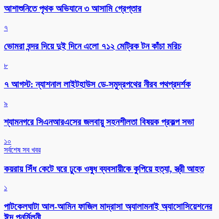
আশাশুনিতে পৃথক অভিযানে ৩ আসামি গ্রেপ্তার
৭
ভোমরা বন্দর দিয়ে দুই দিনে এলো ৭১২ মেট্রিক টন কাঁচা মরিচ
৮
৭ আগস্ট: ন্যাশনাল লাইটহাউস ডে-সমুদ্রপথের নীরব পথপ্রদর্শক
৯
শ্যামনগরে সিএনআরএসের জলবায়ু সহনশীলতা বিষয়ক প্রকল্প সভা
১০
সর্বশেষ সব খবর
কয়রায় সিঁধ কেটে ঘরে ঢুকে ওষুধ ব্যবসায়ীকে কুপিয়ে হত্যা, স্ত্রী আহত
১
পাটকেলঘাটা আল-আমিন ফাজিল মাদ্রাসা অ্যালামনাই অ্যাসোসিয়েশনের
ঈদ পুনর্মিলনী