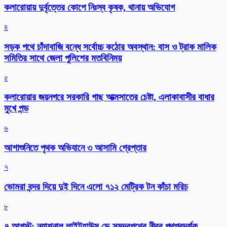
কলারোয়ায় দুর্বৃত্তের কোপে নিঃস্ব কৃষক, থানায় অভিযোগ
৪
সড়ক পথে চাঁদাবাজি বন্ধে সর্বোচ্চ কঠোর অবস্থান: বাস ও ট্রাক মালিক
সমিতির সাথে জেলা পুলিশের মতবিনিময়
৫
কলারোয়ার জয়নগরে সরকারি গাছ আত্মসাতের চেষ্টা, এলাকাবাসীর বাধার
মুখে পন্ড
৬
আশাশুনিতে পৃথক অভিযানে ৩ আসামি গ্রেপ্তার
৭
ভোমরা বন্দর দিয়ে দুই দিনে এলো ৭১২ মেট্রিক টন কাঁচা মরিচ
৮
৭ আগস্ট: ন্যাশনাল লাইটহাউস ডে-সমুদ্রপথের নীরব পথপ্রদর্শক