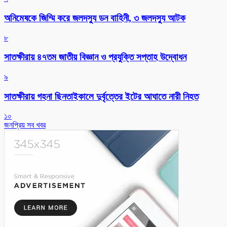
অনিমেষকে জিম্মি করে জলদস্যু ডন বাহিনী, ৩ জলদস্যু আটক
৮
সাতক্ষীরায় ৪৭তম জাতীয় বিজ্ঞান ও প্রযুক্তি সপ্তাহ উদ্বোধন
৯
সাতক্ষীরায় গহনা ছিনতাইকালে দুর্বৃত্তের ইটের আঘাতে নারী নিহত
১০
জনপ্রিয় সব খবর