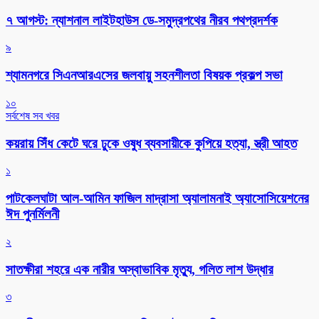
৭ আগস্ট: ন্যাশনাল লাইটহাউস ডে-সমুদ্রপথের নীরব পথপ্রদর্শক
৯
শ্যামনগরে সিএনআরএসের জলবায়ু সহনশীলতা বিষয়ক প্রকল্প সভা
১০
সর্বশেষ সব খবর
কয়রায় সিঁধ কেটে ঘরে ঢুকে ওষুধ ব্যবসায়ীকে কুপিয়ে হত্যা, স্ত্রী আহত
১
পাটকেলঘাটা আল-আমিন ফাজিল মাদ্রাসা অ্যালামনাই অ্যাসোসিয়েশনের
ঈদ পুনর্মিলনী
২
সাতক্ষীরা শহরে এক নারীর অস্বাভাবিক মৃত্যু, গলিত লাশ উদ্ধার
৩