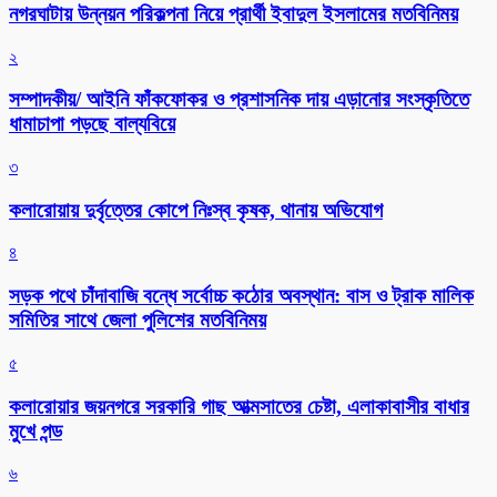
নগরঘাটায় উন্নয়ন পরিকল্পনা নিয়ে প্রার্থী ইবাদুল ইসলামের মতবিনিময়
২
সম্পাদকীয়/ আইনি ফাঁকফোকর ও প্রশাসনিক দায় এড়ানোর সংস্কৃতিতে
ধামাচাপা পড়ছে বাল্যবিয়ে
৩
কলারোয়ায় দুর্বৃত্তের কোপে নিঃস্ব কৃষক, থানায় অভিযোগ
৪
সড়ক পথে চাঁদাবাজি বন্ধে সর্বোচ্চ কঠোর অবস্থান: বাস ও ট্রাক মালিক
সমিতির সাথে জেলা পুলিশের মতবিনিময়
৫
কলারোয়ার জয়নগরে সরকারি গাছ আত্মসাতের চেষ্টা, এলাকাবাসীর বাধার
মুখে পন্ড
৬