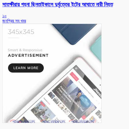
সাতক্ষীরায় গহনা ছিনতাইকালে দুর্বৃত্তের ইটের আঘাতে নারী নিহত
১০
জনপ্রিয় সব খবর