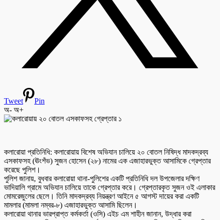
Tweet
Pin
অ-
অ+
কলারোয়া প্রতিনিধি: কলারোয়ায় বিশেষ অভিযান চালিয়ে ২০ বোতল নিষিদ্ধ মাদকদ্রব্য
এসকাফসহ (ঊংশঁভ) সুজন হোসেন (২৮) নামের এক এজাহারভুক্ত আসামিকে গ্রেপ্তার
করেছে পুলিশ।
পুলিশ জানায়, বুধবার কলারোয়া থানা-পুলিশের একটি প্রতিনিধি দল উপজেলার দক্ষিণ
ভাদিয়ালি গ্রামে অভিযান চালিয়ে তাকে গ্রেপ্তার করে। গ্রেপ্তারকৃত সুজন ওই এলাকার
মোমরেজুলের ছেলে। তিনি মাদকদ্রব্য নিয়ন্ত্রণ আইনে ৫ আগস্ট দায়ের করা একটি
মামলার (মামলা নম্বর-৮) এজাহারভুক্ত আসামি ছিলেন।
কলারোয়া থানার ভারপ্রাপ্ত কর্মকর্তা (ওসি) এইচ এম শাহীন জানান, উদ্ধার করা