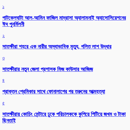
১
পাটকেলঘাটা আল-আমিন ফাজিল মাদ্রাসা অ্যালামনাই অ্যাসোসিয়েশনের
ঈদ পুনর্মিলনী
২
সাতক্ষীরা শহরে এক নারীর অস্বাভাবিক মৃত্যু, গলিত লাশ উদ্ধার
৩
সাতক্ষীরার নতুন জেলা প্রশাসক মিজ কাউসার আজিজ
৪
প্রাক্তন প্রেমিকার সাথে ফোনালাপের পর তরুনের আত্মহত্যা
৫
সাতক্ষীরায় কোচিং সেন্টারে ঢুকে পরিচালককে কুপিয়ে পিটিয়ে জখম ও টাকা
ছিনতাই