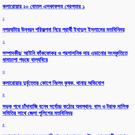
কলারোয়ায় ২০ বোতল এসকাফসহ গ্রেপ্তার ১
১
নগরঘাটায় উন্নয়ন পরিকল্পনা নিয়ে প্রার্থী ইবাদুল ইসলামের মতবিনিময়
২
সম্পাদকীয়/ আইনি ফাঁকফোকর ও প্রশাসনিক দায় এড়ানোর সংস্কৃতিতে
ধামাচাপা পড়ছে বাল্যবিয়ে
৩
কলারোয়ায় দুর্বৃত্তের কোপে নিঃস্ব কৃষক, থানায় অভিযোগ
৪
সড়ক পথে চাঁদাবাজি বন্ধে সর্বোচ্চ কঠোর অবস্থান: বাস ও ট্রাক মালিক
সমিতির সাথে জেলা পুলিশের মতবিনিময়
৫