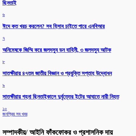
ছিনতাই
৬
ঈদে কত খরচ করলেন? সব হিসাব চাইতে পারে এনবিআর
৭
অনিমেষকে জিম্মি করে জলদস্যু ডন বাহিনী, ৩ জলদস্যু আটক
৮
সাতক্ষীরায় ৪৭তম জাতীয় বিজ্ঞান ও প্রযুক্তি সপ্তাহ উদ্বোধন
৯
সাতক্ষীরায় গহনা ছিনতাইকালে দুর্বৃত্তের ইটের আঘাতে নারী নিহত
১০
জনপ্রিয় সব খবর
সম্পাদকীয়/ আইনি ফাঁকফোকর ও প্রশাসনিক দায়