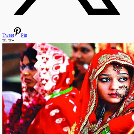
Tweet
Pin
অ-
অ+