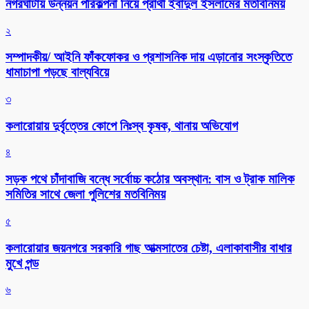
নগরঘাটায় উন্নয়ন পরিকল্পনা নিয়ে প্রার্থী ইবাদুল ইসলামের মতবিনিময়
২
সম্পাদকীয়/ আইনি ফাঁকফোকর ও প্রশাসনিক দায় এড়ানোর সংস্কৃতিতে
ধামাচাপা পড়ছে বাল্যবিয়ে
৩
কলারোয়ায় দুর্বৃত্তের কোপে নিঃস্ব কৃষক, থানায় অভিযোগ
৪
সড়ক পথে চাঁদাবাজি বন্ধে সর্বোচ্চ কঠোর অবস্থান: বাস ও ট্রাক মালিক
সমিতির সাথে জেলা পুলিশের মতবিনিময়
৫
কলারোয়ার জয়নগরে সরকারি গাছ আত্মসাতের চেষ্টা, এলাকাবাসীর বাধার
মুখে পন্ড
৬