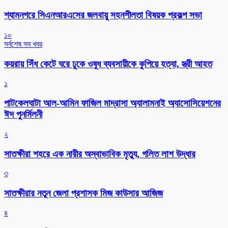
শ্যামনগরে সিএনআরএসের জলবায়ু সহনশীলতা বিষয়ক প্রকল্প সভা
১০
সর্বশেষ সব খবর
কয়রায় সিঁধ কেটে ঘরে ঢুকে ওষুধ ব্যবসায়ীকে কুপিয়ে হত্যা, স্ত্রী আহত
১
পাটকেলঘাটা আল-আমিন ফাজিল মাদ্রাসা অ্যালামনাই অ্যাসোসিয়েশনের
ঈদ পুনর্মিলনী
২
সাতক্ষীরা শহরে এক নারীর অস্বাভাবিক মৃত্যু, গলিত লাশ উদ্ধার
৩
সাতক্ষীরার নতুন জেলা প্রশাসক মিজ কাউসার আজিজ
৪