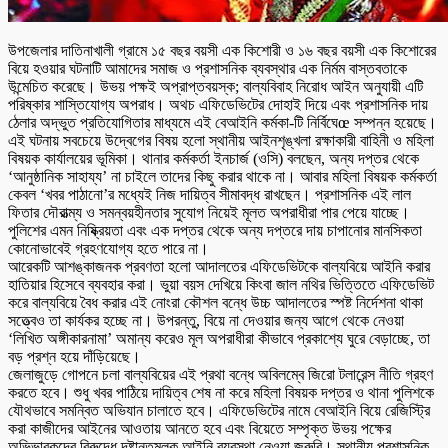
উপজেলার দাতিনাখালী গ্রামে ১৫ বছর বয়সী এক কিশোরী ও ১৬ বছর বয়সী এক কিশোরের
বিয়ে হওয়ার ঘটনাটি আমাদের সমাজ ও প্রশাসনিক ব্যবস্থার এক নির্মম বাস্তবতাকে
উন্মেচিত করেছে। উভয় পক্ষই অপ্রাপ্তবয়স্ক; বাল্যবিবাহ নিরোধ আইন অনুযায়ী এটি
পরিষ্কার শাস্তিযোগ্য অপরাধ। অথচ এফিডেভিটের দোহাই দিয়ে এবং প্রশাসনিক দায়
ঠেলার অদ্ভুত প্রতিযোগিতার মাধ্যমে এই বেআইনি কর্মকা-টি নির্বিঘেœ সম্পন্ন হয়েছে।
এই ঘটনায় সবচেয়ে উদ্বেগের বিষয় হলো স্থানীয় আইনশৃঙ্খলা রক্ষাকারী বাহিনী ও মহিলা
বিষয়ক কার্যালয়ের ভূমিকা। থানার কর্মকর্তা ইনচার্জ (ওসি) বলছেন, অন্য দপ্তর থেকে
‘আনুষ্ঠানিক সাহায্য’ না চাইলে তাদের কিছু করার থাকে না। আবার মহিলা বিষয়ক কর্মকর্তা
কেবল ‘খবর পাঠানো’র মধ্যেই নিজ দায়িত্ব সীমাবদ্ধ রাখছেন। প্রশাসনিক এই লাল
ফিতার দৌরাত্ম্য ও সমন্বয়হীনতার সুযোগ নিয়েই মূলত অপরাধীরা পার পেয়ে যাচ্ছে।
পুলিশের এমন নিষ্ক্রিয়তা এবং এক দপ্তর থেকে অন্য দপ্তরে দায় চাপানোর মানসিকতা
কোনোভাবেই গ্রহণযোগ্য হতে পারে না।
আরেকটি আশঙ্কাজনক প্রবণতা হলো আদালতের এফিডেভিটকে বাল্যবিয়ে আইনি করার
হাতিয়ার হিসেবে ব্যবহার করা। ভুয়া বয়স দেখিয়ে কিংবা জাল নথির ভিত্তিতে এফিডেভিট
করে বাল্যবিয়ে বৈধ করার এই নোংরা কৌশল বন্ধে উচ্চ আদালতের স্পষ্ট নির্দেশনা থাকা
সত্ত্বেও তা কার্যকর হচ্ছে না। উপরন্তু, বিয়ে না দেওয়ার জন্য আগে থেকে নেওয়া
‘লিখিত অঙ্গীকারনামা’ অমান্য করেও মূল অপরাধীরা কীভাবে প্রকাশ্যে ঘুরে বেড়াচ্ছে, তা
বড় প্রশ্ন হয়ে দাঁড়িয়েছে।
জেলাজুড়ে গোপনে চলা বাল্যবিয়ের এই প্রথা বন্ধে অবিলম্বে জিরো টলারেন্স নীতি গ্রহণ
করতে হবে। শুধু খবর পাঠিয়ে দায়িত্ব শেষ না করে মহিলা বিষয়ক দপ্তর ও থানা পুলিশকে
যৌথভাবে সমন্বিত অভিযান চালাতে হবে। এফিডেভিটের নামে বেআইনি বিয়ে রেজিস্ট্রি
করা কাজীদের আইনের আওতায় আনতে হবে এবং বিয়েতে সম্পৃক্ত উভয় পক্ষের
অভিভাবকদের বিরুদ্ধে দৃষ্টান্তমূলক আইনি ব্যবস্থা নেওয়া জরুরি। স্থানীয় প্রশাসনিক