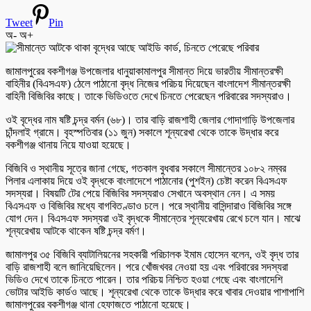
Tweet
Pin
অ-
অ+
জামালপুরের বকশীগঞ্জ উপজেলার ধানুয়াকামালপুর সীমান্ত দিয়ে ভারতীয় সীমান্তরক্ষী
বাহিনীর (বিএসএফ) ঠেলে পাঠানো বৃদ্ধ নিজের পরিচয় দিয়েছেন বাংলাদেশ সীমান্তরক্ষী
বাহিনী বিজিবির কাছে। তাকে ভিডিওতে দেখে চিনতে পেরেছেন পরিবারের সদস্যরাও।
ওই বৃদ্ধের নাম ষষ্টি চন্দ্র বর্মন (৬৮)। তার বাড়ি রাজশাহী জেলার গোদাগাড়ি উপজেলার
চাঁন্দলাই গ্রামে। বৃহস্পতিবার (১১ জুন) সকালে শূন্যরেখা থেকে তাকে উদ্ধার করে
বকশীগঞ্জ থানায় নিয়ে যাওয়া হয়েছে।
বিজিবি ও স্থানীয় সূত্রে জানা গেছে, গতকাল বুধবার সকালে সীমান্তের ১০৮২ নম্বর
পিলার এলাকায় দিয়ে ওই বৃদ্ধকে বাংলাদেশে পাঠানোর (পুশইন) চেষ্টা করেন বিএসএফ
সদস্যরা। বিষয়টি টের পেয়ে বিজিবির সদস্যরাও সেখানে অবস্থান নেন। এ সময়
বিএসএফ ও বিজিবির মধ্যে বাগবিতণ্ডাও চলে। পরে স্থানীয় বাসিন্দারাও বিজিবির সঙ্গে
যোগ দেন। বিএসএফ সদস্যরা ওই বৃদ্ধকে সীমান্তের শূন্যরেখায় রেখে চলে যান। মাঝে
শূন্যরেখায় আটকে থাকেন ষষ্টি চন্দ্র বর্মণ।
জামালপুর ৩৫ বিজিবি ব্যাটালিয়নের সহকারী পরিচালক ইমাম হোসেন বলেন, ওই বৃদ্ধ তার
বাড়ি রাজশাহী বলে জানিয়েছিলেন। পরে খোঁজখবর নেওয়া হয় এবং পরিবারের সদস্যরা
ভিডিও দেখে তাকে চিনতে পারেন। তার পরিচয় নিশ্চিত হওয়া গেছে এবং বাংলাদেশি
ভোটার আইডি কার্ডও আছে। শূন্যরেখা থেকে তাকে উদ্ধার করে খাবার দেওয়ার পাশাপাশি
জামালপুরের বকশীগঞ্জ থানা হেফাজতে পাঠানো হয়েছে।