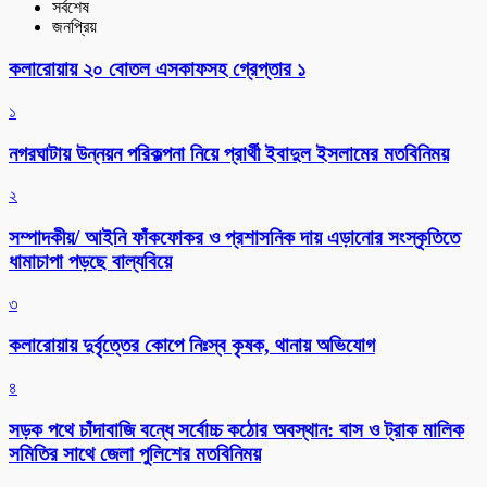
সর্বশেষ
জনপ্রিয়
কলারোয়ায় ২০ বোতল এসকাফসহ গ্রেপ্তার ১
১
নগরঘাটায় উন্নয়ন পরিকল্পনা নিয়ে প্রার্থী ইবাদুল ইসলামের মতবিনিময়
২
সম্পাদকীয়/ আইনি ফাঁকফোকর ও প্রশাসনিক দায় এড়ানোর সংস্কৃতিতে
ধামাচাপা পড়ছে বাল্যবিয়ে
৩
কলারোয়ায় দুর্বৃত্তের কোপে নিঃস্ব কৃষক, থানায় অভিযোগ
৪
সড়ক পথে চাঁদাবাজি বন্ধে সর্বোচ্চ কঠোর অবস্থান: বাস ও ট্রাক মালিক
সমিতির সাথে জেলা পুলিশের মতবিনিময়