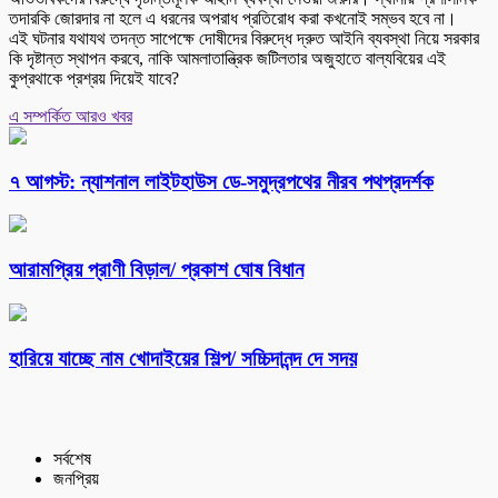
তদারকি জোরদার না হলে এ ধরনের অপরাধ প্রতিরোধ করা কখনোই সম্ভব হবে না।
এই ঘটনার যথাযথ তদন্ত সাপেক্ষে দোষীদের বিরুদ্ধে দ্রুত আইনি ব্যবস্থা নিয়ে সরকার
কি দৃষ্টান্ত স্থাপন করবে, নাকি আমলাতান্ত্রিক জটিলতার অজুহাতে বাল্যবিয়ের এই
কুপ্রথাকে প্রশ্রয় দিয়েই যাবে?
এ সম্পর্কিত আরও খবর
৭ আগস্ট: ন্যাশনাল লাইটহাউস ডে-সমুদ্রপথের নীরব পথপ্রদর্শক
আরামপ্রিয় প্রাণী বিড়াল/ প্রকাশ ঘোষ বিধান
হারিয়ে যাচ্ছে নাম খোদাইয়ের শিল্প/ সচ্চিদানন্দ দে সদয়
সর্বশেষ
জনপ্রিয়