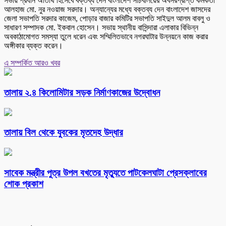
সভায় প্রধান অতিথি হিসেবে বক্তব্য দেন বাংলাদেশ সচিবালয়ের অবসরপ্রাপ্ত কর্মকর্তা
আলহাজ মো. নুর নওয়াজ সরদার। অন্যান্যের মধ্যে বক্তব্য দেন বাংলাদেশ জাসদের
জেলা সভাপতি সরদার কাজেম, পোড়ার বাজার কমিটির সভাপতি সাইদুল আলম বাবলু ও
সাধারণ সম্পাদক মো. ইকবাল হোসেন। সভায় স্থানীয় বাসিন্দারা এলাকার বিভিন্ন
অবকাঠামোগত সমস্যা তুলে ধরেন এবং সম্মিলিতভাবে নগরঘাটার উন্নয়নে কাজ করার
অঙ্গীকার ব্যক্ত করেন।
এ সম্পর্কিত আরও খবর
তালায় ২.৪ কিলোমিটার সড়ক নির্মাণকাজের উদ্বোধন
তালায় বিল থেকে যুবকের মৃতদেহ উদ্ধার
সাবেক মন্ত্রীর পুত্র উপল বখতের মৃত্যুতে পাটকেলঘাটা প্রেসক্লাবের
শোক প্রকাশ