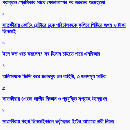
প্রাক্তন প্রেমিকার সাথে ফোনালাপের পর তরুনের আত্মহত্যা
৫
সাতক্ষীরায় কোচিং সেন্টারে ঢুকে পরিচালককে কুপিয়ে পিটিয়ে জখম ও টাকা
ছিনতাই
৬
ঈদে কত খরচ করলেন? সব হিসাব চাইতে পারে এনবিআর
৭
অনিমেষকে জিম্মি করে জলদস্যু ডন বাহিনী, ৩ জলদস্যু আটক
৮
সাতক্ষীরায় ৪৭তম জাতীয় বিজ্ঞান ও প্রযুক্তি সপ্তাহ উদ্বোধন
৯
সাতক্ষীরায় গহনা ছিনতাইকালে দুর্বৃত্তের ইটের আঘাতে নারী নিহত