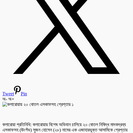
Tweet
Pin
অ-
অ+
কলারোয়া প্রতিনিধি: কলারোয়ায় বিশেষ অভিযান চালিয়ে ২০ বোতল নিষিদ্ধ মাদকদ্রব্য
এসকাফসহ (ঊংশঁভ) সুজন হোসেন (২৮) নামের এক এজাহারভুক্ত আসামিকে গ্রেপ্তার