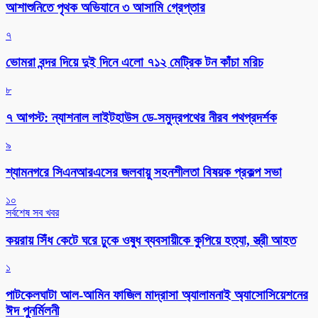
আশাশুনিতে পৃথক অভিযানে ৩ আসামি গ্রেপ্তার
৭
ভোমরা বন্দর দিয়ে দুই দিনে এলো ৭১২ মেট্রিক টন কাঁচা মরিচ
৮
৭ আগস্ট: ন্যাশনাল লাইটহাউস ডে-সমুদ্রপথের নীরব পথপ্রদর্শক
৯
শ্যামনগরে সিএনআরএসের জলবায়ু সহনশীলতা বিষয়ক প্রকল্প সভা
১০
সর্বশেষ সব খবর
কয়রায় সিঁধ কেটে ঘরে ঢুকে ওষুধ ব্যবসায়ীকে কুপিয়ে হত্যা, স্ত্রী আহত
১
পাটকেলঘাটা আল-আমিন ফাজিল মাদ্রাসা অ্যালামনাই অ্যাসোসিয়েশনের
ঈদ পুনর্মিলনী