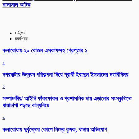
মালামাল আটক
সর্বশেষ
জনপ্রিয়
কলারোয়ায় ২০ বোতল এসকাফসহ গ্রেপ্তার ১
১
নগরঘাটায় উন্নয়ন পরিকল্পনা নিয়ে প্রার্থী ইবাদুল ইসলামের মতবিনিময়
২
সম্পাদকীয়/ আইনি ফাঁকফোকর ও প্রশাসনিক দায় এড়ানোর সংস্কৃতিতে
ধামাচাপা পড়ছে বাল্যবিয়ে
৩
কলারোয়ায় দুর্বৃত্তের কোপে নিঃস্ব কৃষক, থানায় অভিযোগ