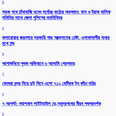
৪
সড়ক পথে চাঁদাবাজি বন্ধে সর্বোচ্চ কঠোর অবস্থান: বাস ও ট্রাক মালিক
সমিতির সাথে জেলা পুলিশের মতবিনিময়
৫
কলারোয়ার জয়নগরে সরকারি গাছ আত্মসাতের চেষ্টা, এলাকাবাসীর বাধার
মুখে পন্ড
৬
আশাশুনিতে পৃথক অভিযানে ৩ আসামি গ্রেপ্তার
৭
ভোমরা বন্দর দিয়ে দুই দিনে এলো ৭১২ মেট্রিক টন কাঁচা মরিচ
৮
৭ আগস্ট: ন্যাশনাল লাইটহাউস ডে-সমুদ্রপথের নীরব পথপ্রদর্শক
৯