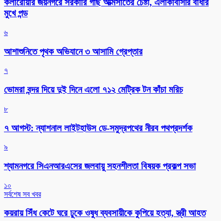
কলারোয়ার জয়নগরে সরকারি গাছ আত্মসাতের চেষ্টা, এলাকাবাসীর বাধার
মুখে পন্ড
৬
আশাশুনিতে পৃথক অভিযানে ৩ আসামি গ্রেপ্তার
৭
ভোমরা বন্দর দিয়ে দুই দিনে এলো ৭১২ মেট্রিক টন কাঁচা মরিচ
৮
৭ আগস্ট: ন্যাশনাল লাইটহাউস ডে-সমুদ্রপথের নীরব পথপ্রদর্শক
৯
শ্যামনগরে সিএনআরএসের জলবায়ু সহনশীলতা বিষয়ক প্রকল্প সভা
১০
সর্বশেষ সব খবর
কয়রায় সিঁধ কেটে ঘরে ঢুকে ওষুধ ব্যবসায়ীকে কুপিয়ে হত্যা, স্ত্রী আহত