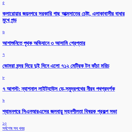
৫
কলারোয়ার জয়নগরে সরকারি গাছ আত্মসাতের চেষ্টা, এলাকাবাসীর বাধার
মুখে পন্ড
৬
আশাশুনিতে পৃথক অভিযানে ৩ আসামি গ্রেপ্তার
৭
ভোমরা বন্দর দিয়ে দুই দিনে এলো ৭১২ মেট্রিক টন কাঁচা মরিচ
৮
৭ আগস্ট: ন্যাশনাল লাইটহাউস ডে-সমুদ্রপথের নীরব পথপ্রদর্শক
৯
শ্যামনগরে সিএনআরএসের জলবায়ু সহনশীলতা বিষয়ক প্রকল্প সভা
১০
সর্বশেষ সব খবর