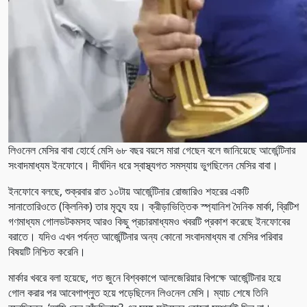
লিওনেল মেসির বাবা হোর্হে মেসি ৬৮ বছর বয়সে মারা গেছেন বলে জানিয়েছে আর্জেন্টিনার
সংবাদমাধ্যম ইনফোবে। দীর্ঘদিন ধরে স্বাস্থ্যগত সমস্যায় ভুগছিলেন মেসির বাবা।
ইনফোবে বলছে, শুক্রবার রাত ১০টায় আর্জেন্টিনার রোজারিও শহরের একটি
সানাতোরিওতে (ক্লিনিক) তার মৃত্যু হয়। ক্রীড়াভিত্তিক স্প্যানিশ দৈনিক মার্কা, ব্রিটিশ
গণমাধ্যম গোলডটকমসহ আরও কিছু প্রচারমাধ্যমও খবরটি প্রকাশ করেছে ইনফোবের
বরাতে। যদিও এখন পর্যন্ত আর্জেন্টিনার অন্য কোনো সংবাদমাধ্যম বা মেসির পরিবার
বিষয়টি নিশ্চিত করেনি।
মার্কার খবরে বলা হয়েছে, গত জুনে বিশ্বকাপে আলজেরিয়ার বিপক্ষে আর্জেন্টিনার হয়ে
গোল করার পর আবেগাপ্লুত হয়ে পড়েছিলেন লিওনেল মেসি। ম্যাচ শেষে তিনি