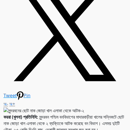
Tweet
Pin
অ-
অ+
কয়রা (খুলনা) প্রতিনিধি:
সুন্দরবন পশ্চিম বনবিভাগের মাদারবাড়ীয়া খালের সন্নিকটে ছোট
নাক জোড়া খাল এলাকা থেকে ২ ব্যক্তিকে আটক করেছে বন বিভাগ। এসময় দুইটি
নৌকা, ৬৫ কেজি চিংড়ি মাছ, ভেষালী জালসহ সরঞ্জাম জব্দ করা হয়।