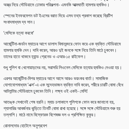
অস্ত্র নিয়ে স্টেডিয়ামে ঢোকার পরিকল্পনা- এমনকি আত্মঘাতী হামলার হুমকিও।
স্পেনের ইনফরমেশন ডট ইএসের বরাত দিয়ে এসব তথ্য প্রকাশ করেছে ব্রিটিশ
সংবাদমাধ্যম দ্য সান।
‘মেসিকে হত্যা করবো’
আর্জেন্টিনা-জর্ডান ম্যাচের আগে ডালাস বিমানবন্দরে ফোন করে এক ব্যক্তি স্টেডিয়ামে
হামলার হুমকি দেন। দাবি করেন, আরও দুই জনকে সঙ্গে নিয়ে তিনি মাঠে ঢুকবেন।
তাদের হাতে থাকবে হ্যান্ড গ্রেনেড ও এআর-১৫ রাইফেল।
শুধু পুলিশ বা খেলোয়াড়দের নয়, সরাসরি লিওনেল মেসিকে হত্যার হুমকিও দেওয়া হয়।
এরপর আর্জেন্টিনা-মিশর ম্যাচের আগে আসে আরও ভয়ংকর বার্তা। সামাজিক
যোগাযোগমাধ্যম ‘এক্স’-এ এক সন্দেহভাজন ব্যক্তি দাবি করেন, শরীরে চারটি বোমা বেঁধে
আটলান্টার স্টেডিয়ামে ঢুকবেন তিনি। লক্ষ্য ওই একই- মেসি!
আতঙ্ক সেখানেই শেষ হয়নি। ম্যাচ চলাকালে পুলিশকে ফোন করে জানানো হয়,
গ্যালারির আবর্জনার ঝুড়িতে তিনটি বোমা রাখা হয়েছে। সঙ্গে সঙ্গে স্টেডিয়ামে শুরু হয়
তল্লাশি। মাঠে নামে বিস্ফোরক বিশেষজ্ঞ দল ও প্রশিক্ষিত কুকুর।
রোনালদোর হোটেলে অনুপ্রবেশ