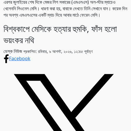
এরপর জুলাইয়ের শেষ দিকে মেজর লিগ সকারের (এমএলএস) অল-স্টার ম্যাচেও
খেলেননি লিওনেল মেসি। ধারণা করা হয়, বাবাকে দেখতে তিনি সেখানে যান। কয়েক দিন
পর অবশ্য এমএলএসের একটি ম্যাচ দিয়ে আবার মাঠে ফেরেন মেসি।
বিশ্বকাপে মেসিকে হত্যার হুমকি, ফাঁস হলো
ভয়ংকর নথি
ডেস্ক নিউজ
প্রকাশিত: রবিবার, ৯ আগস্ট, ২০২৬, ১২:৪৫ পূর্বাহ্ণ
Facebook