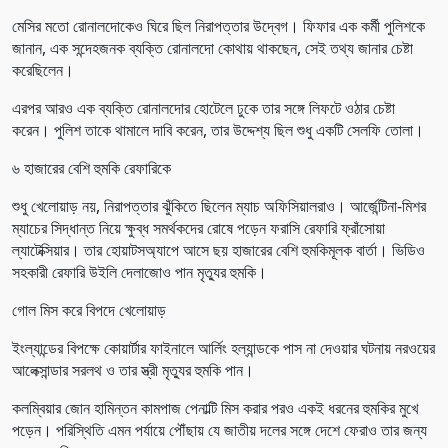
মেসির মতো রোনালদোকেও ঘিরে ছিল নিরাপত্তার উদ্বেগ। ফিফার এক কর্মী পুলিশকে
জানান, এক সন্দেহজনক ব্যক্তি রোনালদো কোথায় থাকছেন, সেই তথ্য জানার চেষ্টা
করেছিলেন।
এরপর আরও এক ব্যক্তি রোনালদোর হোটেলে ঢুকে তার সঙ্গে লিফটে ওঠার চেষ্টা
করেন। পুলিশ তাকে থামালে দাবি করেন, তার উদ্দেশ্য ছিল শুধু একটি সেলফি তোলা।
৬ হাজারের বেশি হুমকি রেফারিকে
শুধু খেলোয়াড় নয়, নিরাপত্তার ঝুঁকিতে ছিলেন ম্যাচ অফিসিয়ালরাও। আর্জেন্টিনা-মিশর
ম্যাচের সিদ্ধান্ত নিয়ে ক্ষুব্ধ সমর্থকদের রোষে পড়েন ফরাসি রেফারি ফ্রাঁসোয়া
ল্যাটেক্সিয়ার। তার হোয়াটসঅ্যাপে আসে ছয় হাজারের বেশি হুমকিমূলক বার্তা। ভিডিও
সহকারী রেফারি উইলি দেলাজোও পান মৃত্যুর হুমকি।
গোল মিস করে বিপদে খেলোয়াড়
ইংল্যান্ডের বিপক্ষে কোয়ার্টার ফাইনালে আর্লিং হল্যান্ডকে পাস না দেওয়ার ঘটনায় নরওয়ের
আলেক্সান্ডার সরলথ ও তার স্ত্রী মৃত্যুর হুমকি পান।
কলম্বিয়ার জোন হামিন্তন কামপাজ পেনাল্টি মিস করার পরও একই ধরনের হুমকির মুখে
পড়েন। পরিস্থিতি এমন পর্যায়ে পৌঁছায় যে জাতীয় দলের সঙ্গে দেশে ফেরাও তার জন্য