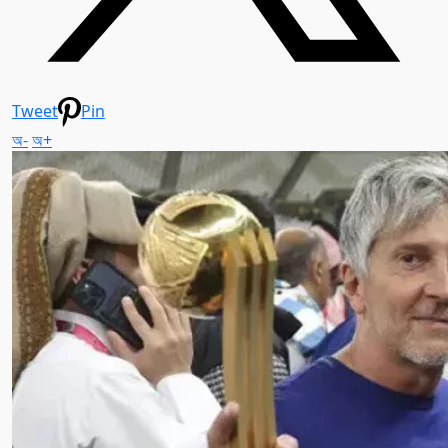
Tweet
Pin
অ-
অ+