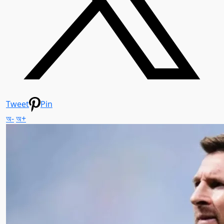
Tweet
Pin
অ-
অ+