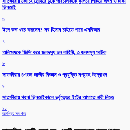
সাতক্ষীরায় কোচিং সেন্টারে ঢুকে পরিচালককে কুপিয়ে পিটিয়ে জখম ও টাকা
ছিনতাই
৬
ঈদে কত খরচ করলেন? সব হিসাব চাইতে পারে এনবিআর
৭
অনিমেষকে জিম্মি করে জলদস্যু ডন বাহিনী, ৩ জলদস্যু আটক
৮
সাতক্ষীরায় ৪৭তম জাতীয় বিজ্ঞান ও প্রযুক্তি সপ্তাহ উদ্বোধন
৯
সাতক্ষীরায় গহনা ছিনতাইকালে দুর্বৃত্তের ইটের আঘাতে নারী নিহত
১০
জনপ্রিয় সব খবর