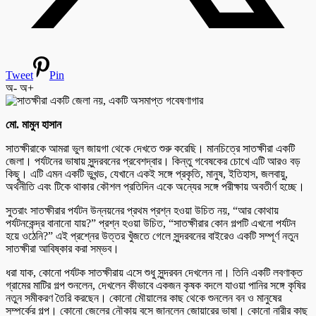
Tweet
Pin
অ-
অ+
মো. মামুন হাসান
সাতক্ষীরাকে আমরা ভুল জায়গা থেকে দেখতে শুরু করেছি। মানচিত্রে সাতক্ষীরা একটি
জেলা। পর্যটনের ভাষায় সুন্দরবনের প্রবেশদ্বার। কিন্তু গবেষকের চোখে এটি আরও বড়
কিছু। এটি এমন একটি ভূখন্ড, যেখানে একই সঙ্গে প্রকৃতি, মানুষ, ইতিহাস, জলবায়ু,
অর্থনীতি এবং টিকে থাকার কৌশল প্রতিদিন একে অন্যের সঙ্গে পরীক্ষায় অবতীর্ণ হচ্ছে।
সুতরাং সাতক্ষীরার পর্যটন উন্নয়নের প্রথম প্রশ্ন হওয়া উচিত নয়, “আর কোথায়
পর্যটনকেন্দ্র বানানো যায়?” প্রশ্ন হওয়া উচিত, “সাতক্ষীরার কোন গল্পটি এখনো পর্যটন
হয়ে ওঠেনি?” এই প্রশ্নের উত্তর খুঁজতে গেলে সুন্দরবনের বাইরেও একটি সম্পূর্ণ নতুন
সাতক্ষীরা আবিষ্কার করা সম্ভব।
ধরা যাক, কোনো পর্যটক সাতক্ষীরায় এসে শুধু সুন্দরবন দেখলেন না। তিনি একটি লবণাক্ত
গ্রামের মাটির গল্প শুনলেন, দেখলেন কীভাবে একজন কৃষক বদলে যাওয়া পানির সঙ্গে কৃষির
নতুন সমীকরণ তৈরি করছেন। কোনো মৌয়ালের কাছ থেকে শুনলেন বন ও মানুষের
সম্পর্কের গল্প। কোনো জেলের নৌকায় বসে জানলেন জোয়ারের ভাষা। কোনো নারীর কাছ