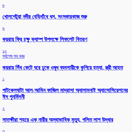
৮
খোলপেটুয়া নদীর বেড়িবাঁধে ধস, সংস্কারকাজ শুরু
৯
কয়রায় ফ্রি চক্ষু ক্যাম্প উপলক্ষে লিফলেট বিতরণ
১০
সর্বশেষ সব খবর
কয়রায় সিঁধ কেটে ঘরে ঢুকে ওষুধ ব্যবসায়ীকে কুপিয়ে হত্যা, স্ত্রী আহত
১
পাটকেলঘাটা আল-আমিন ফাজিল মাদ্রাসা অ্যালামনাই অ্যাসোসিয়েশনের
ঈদ পুনর্মিলনী
২
সাতক্ষীরা শহরে এক নারীর অস্বাভাবিক মৃত্যু, গলিত লাশ উদ্ধার
৩