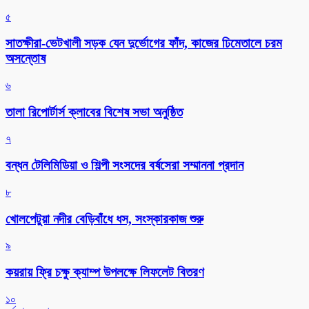
৫
সাতক্ষীরা-ভেটখালী সড়ক যেন দুর্ভোগের ফাঁদ, কাজের ঢিমেতালে চরম
অসন্তোষ
৬
‎তালা রিপোর্টার্স ক্লাবের বিশেষ সভা অনুষ্ঠিত
৭
বন্ধন টেলিমিডিয়া ও শিল্পী সংসদের বর্ষসেরা সম্মাননা প্রদান
৮
খোলপেটুয়া নদীর বেড়িবাঁধে ধস, সংস্কারকাজ শুরু
৯
কয়রায় ফ্রি চক্ষু ক্যাম্প উপলক্ষে লিফলেট বিতরণ
১০