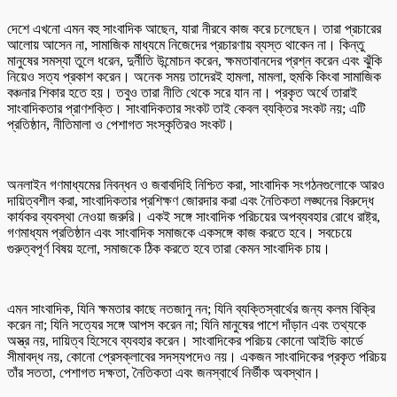
দেশে এখনো এমন বহু সাংবাদিক আছেন, যারা নীরবে কাজ করে চলেছেন। তারা প্রচারের
আলোয় আসেন না, সামাজিক মাধ্যমে নিজেদের প্রচারণায় ব্যস্ত থাকেন না। কিন্তু
মানুষের সমস্যা তুলে ধরেন, দুর্নীতি উন্মোচন করেন, ক্ষমতাবানদের প্রশ্ন করেন এবং ঝুঁকি
নিয়েও সত্য প্রকাশ করেন। অনেক সময় তাদেরই হামলা, মামলা, হুমকি কিংবা সামাজিক
বঞ্চনার শিকার হতে হয়। তবুও তারা নীতি থেকে সরে যান না। প্রকৃত অর্থে তারাই
সাংবাদিকতার প্রাণশক্তি। সাংবাদিকতার সংকট তাই কেবল ব্যক্তির সংকট নয়; এটি
প্রতিষ্ঠান, নীতিমালা ও পেশাগত সংস্কৃতিরও সংকট।
অনলাইন গণমাধ্যমের নিবন্ধন ও জবাবদিহি নিশ্চিত করা, সাংবাদিক সংগঠনগুলোকে আরও
দায়িত্বশীল করা, সাংবাদিকতার প্রশিক্ষণ জোরদার করা এবং নৈতিকতা লঙ্ঘনের বিরুদ্ধে
কার্যকর ব্যবস্থা নেওয়া জরুরি। একই সঙ্গে সাংবাদিক পরিচয়ের অপব্যবহার রোধে রাষ্ট্র,
গণমাধ্যম প্রতিষ্ঠান এবং সাংবাদিক সমাজকে একসঙ্গে কাজ করতে হবে। সবচেয়ে
গুরুত্বপূর্ণ বিষয় হলো, সমাজকে ঠিক করতে হবে তারা কেমন সাংবাদিক চায়।
এমন সাংবাদিক, যিনি ক্ষমতার কাছে নতজানু নন; যিনি ব্যক্তিস্বার্থের জন্য কলম বিক্রি
করেন না; যিনি সত্যের সঙ্গে আপস করেন না; যিনি মানুষের পাশে দাঁড়ান এবং তথ্যকে
অস্ত্র নয়, দায়িত্ব হিসেবে ব্যবহার করেন। সাংবাদিকের পরিচয় কোনো আইডি কার্ডে
সীমাবদ্ধ নয়, কোনো প্রেসক্লাবের সদস্যপদেও নয়। একজন সাংবাদিকের প্রকৃত পরিচয়
তাঁর সততা, পেশাগত দক্ষতা, নৈতিকতা এবং জনস্বার্থে নির্ভীক অবস্থান।