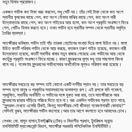
নতুন হিসাব প্রয়োজন।
একজন পর্যটক কত টাকা খরচ করলেন, শুধু সেটি নয়। তাঁর সেই টাকা থেকে কত অংশ
স্থানীয় কৃষকের কাছে গেল, কত অংশ নৌকার মাঝির কাছে গেল, কত অংশ নারী
উদ্যোক্তার কাছে গেল, কত অংশ গাইডের আয় হলো, কত অংশ প্রকৃতি সংরক্ষণে ফিরে
গেল, সেটিও হিসাব করতে হবে। তখন পর্যটন হবে স্থানীয় সম্পদ থেকে স্থানীয় সমৃদ্ধি
তৈরির ব্যবস্থা।
সাতক্ষীরার ভবিষ্যৎ পর্যটন তাই পাঁচ তারকা হোটেলের সংখ্যা দিয়ে মাপা উচিত নয়। মাপা
উচিত কতটি পরিবার পর্যটন থেকে আয় করছে, কতজন তরুণ গাইড হয়েছে, কতজন নারী
উদ্যোক্তা হয়েছে, কতটি স্থানীয় খাবার নতুন বাজার পেয়েছে এবং পর্যটনের আয় থেকে
কতটুকু প্রকৃতি সংরক্ষণে ফিরে যাচ্ছে। কারণ সুন্দরবনের মূল্য শুধু তার গাছপালা কিংবা
বাঘে নয়। গবেষণায় সুন্দরবনের পর্যটনসেবার অর্থনৈতিক মূল্যও পরিমাপ করা হয়েছে।
সাতক্ষীরার সবচেয়ে বড় সম্পদ তাই কোনো একটি দর্শনীয় স্থান নয়। তার সবচেয়ে বড়
সম্পদ হলো মানুষ ও প্রকৃতির সহাবস্থানের অসমাপ্ত গল্প। এই গল্পকে যদি গবেষণা,
প্রযুক্তি, স্থানীয় অর্থনীতি ও পর্যটনের সঙ্গে যুক্ত করা যায়, তবে সাতক্ষীরাকে আর
সুন্দরবনের ছায়ায় দাঁড়িয়ে পরিচয় দিতে হবে না। বরং একদিন পর্যটকের প্রশ্ন হতে পারে,
“সুন্দরবন দেখতে এসেছি ঠিকই, কিন্তু সাতক্ষীরার সেই জীবন্ত গবেষণাগারটি কোথায়?”
সেদিনই বুঝব, সাতক্ষীরার পর্যটন বদলেছে।আর তার আগে বদলাতে হবে আমাদের চোখ।
লেখক: মো. মামুন হাসান,ইনস্ট্রাক্টর (টেক) ও বিভাগীয় প্রধান, ট্যুরিজম অ্যান্ড
হসপিটালিটি ম্যানেজমেন্ট বিভাগ, সাতক্ষীরা সরকারি পলিটেকনিক ইনস্টিটিউট।