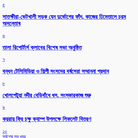
৫
সাতক্ষীরা-ভেটখালী সড়ক যেন দুর্ভোগের ফাঁদ, কাজের ঢিমেতালে চরম
অসন্তোষ
৬
‎তালা রিপোর্টার্স ক্লাবের বিশেষ সভা অনুষ্ঠিত
৭
বন্ধন টেলিমিডিয়া ও শিল্পী সংসদের বর্ষসেরা সম্মাননা প্রদান
৮
খোলপেটুয়া নদীর বেড়িবাঁধে ধস, সংস্কারকাজ শুরু
৯
কয়রায় ফ্রি চক্ষু ক্যাম্প উপলক্ষে লিফলেট বিতরণ
১০
সর্বশেষ সব খবর