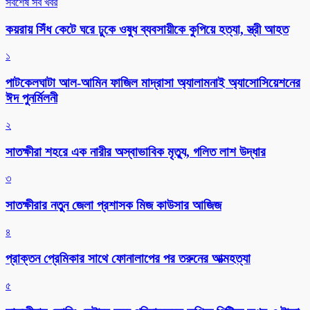
সর্বশেষ সব খবর
কয়রায় সিঁধ কেটে ঘরে ঢুকে ওষুধ ব্যবসায়ীকে কুপিয়ে হত্যা, স্ত্রী আহত
১
পাটকেলঘাটা আল-আমিন ফাজিল মাদ্রাসা অ্যালামনাই অ্যাসোসিয়েশনের
ঈদ পুনর্মিলনী
২
সাতক্ষীরা শহরে এক নারীর অস্বাভাবিক মৃত্যু, গলিত লাশ উদ্ধার
৩
সাতক্ষীরার নতুন জেলা প্রশাসক মিজ কাউসার আজিজ
৪
প্রাক্তন প্রেমিকার সাথে ফোনালাপের পর তরুনের আত্মহত্যা
৫