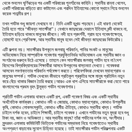
থেকে শুনলেন ঘূর্ণিঝড়ের পর একটি পরিবারের পুনর্গঠনের কাহিনি। স্থানীয় রান্না খেলেন,
একটি পরিবারের বাড়িতে রাত কাটালেন এবং পরদিন ইতিহাসের কোনো স্থানে গিয়ে শুনলেন
কয়েক শতাব্দীর গল্প।
তখন পর্যটক শুধু জায়গা দেখছেন না। তিনি একটি ভূখন্ড পড়ছেন। এই ধারণা থেকেই
তৈরি হতে পারে “জীবন্ত সাতক্ষীরা”। যেখানে জাদুঘরের দেয়ালে ইতিহাস বন্দী থাকবে না,
ইতিহাস ছড়িয়ে থাকবে মানুষের জীবনে। নদী হবে প্রদর্শনী, গ্রাম হবে গবেষণাক্ষেত্র,
হোমস্টে হবে শ্রেণিকক্ষ, আর স্থানীয় মানুষ হবেন সেই জীবন্ত জাদুঘরের কিউরেটর।
এটি কল্পনা নয়। সাতক্ষীরার উপকূলে জলবায়ু পরিবর্তন, পানির সংকট ও মানুষের
অভিযোজন নিয়ে সাম্প্রতিক গবেষণায় প্রযুক্তিনির্ভর অভিযোজন এবং স্থানীয় জ্ঞান ও
সংগঠনের গুরুত্ব উঠে এসেছে। তাহলে কেন সাতক্ষীরায় জলবায়ু পর্যটন হবে না?দেশ
বিদেশের বিশ্ববিদ্যালয়ের শিক্ষার্থীরা আসবে উপকূলের বাস্তবতা দেখতে। গবেষকরা
আসবেন লবণাক্ততার পরিবর্তন পর্যবেক্ষণ করতে। পরিবেশবিদরা দেখবেন ম্যানগ্রোভ ও
মানুষের সম্পর্ক। পর্যটক দেখবেন কীভাবে প্রতিকূল প্রকৃতির সঙ্গে মানুষ প্রতিদিন নতুন
করে বেঁচে থাকার বিজ্ঞান তৈরি করছে।আরও এক ধাপ এগিয়ে সাতক্ষীরাকে করা যেতে পারে
বাংলাদেশের প্রথম বৃহৎ উন্মুক্ত পর্যটন গবেষণাগার।
প্রতিটি পর্যটন এলাকায় থাকবে একটি গল্প, একটি গবেষণা বিষয় এবং একটি স্থানীয়
অর্থনৈতিক কার্যক্রম। কোথাও নদী ও জোয়ার, কোথাও ম্যানগ্রোভ, কোথাও উপকূলীয়
কৃষি, কোথাও লোকসংস্কৃতি, কোথাও ধর্মীয় ঐতিহ্য, কোথাও স্থানীয় খাদ্য। পর্যটক
চাইলে দর্শক হবেন, চাইলে শিক্ষার্থী, চাইলে গবেষক। এখানে পর্যটনের নতুন মুদ্রা হবে শুধু
টাকা নয়, জ্ঞান ও অভিজ্ঞতা। আর স্থানীয় মানুষ? তাঁরা পর্যটনের দর্শক নন, অংশীদার।
সুন্দরবন এলাকায় কমিউনিটি ভিত্তিক পর্যটনের সম্ভাবনা নিয়ে গবেষণাতেও স্থানীয়
অংশগ্রহণ বাড়ানোর সুযোগ চিহ্নিত হয়েছে। তাই সাতক্ষীরার পর্যটন পরিকল্পনায় একটি