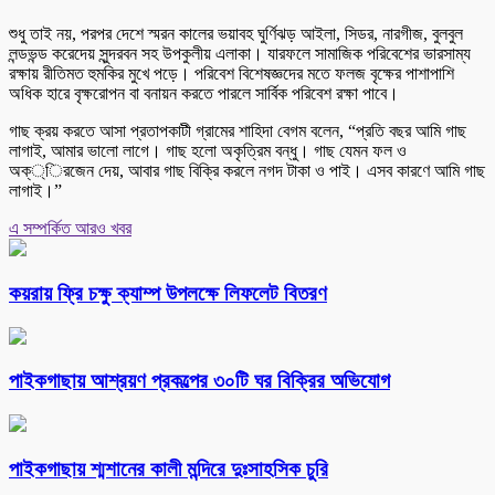
শুধু তাই নয়, পরপর দেশে স্মরন কালের ভয়াবহ ঘুর্ণিঝড় আইলা, সিডর, নারগীজ, বুলবুল
লন্ডভন্ড করেদেয় সুন্দরবন সহ উপকুলীয় এলাকা। যারফলে সামাজিক পরিবেশের ভারসাম্য
রক্ষায় রীতিমত হুমকির মুখে পড়ে। পরিবেশ বিশেষজ্ঞদের মতে ফলজ বৃক্ষের পাশাপাশি
অধিক হারে বৃক্ষরোপন বা বনায়ন করতে পারলে সার্বিক পরিবেশ রক্ষা পাবে।
গাছ ক্রয় করতে আসা প্রতাপকাটী গ্রামের শাহিদা বেগম বলেন, “প্রতি বছর আমি গাছ
লাগাই, আমার ভালো লাগে। গাছ হলো অকৃত্রিম বন্ধু। গাছ যেমন ফল ও
অক্্িরজেন দেয়, আবার গাছ বিক্রি করলে নগদ টাকা ও পাই। এসব কারণে আমি গাছ
লাগাই।”
এ সম্পর্কিত আরও খবর
কয়রায় ফ্রি চক্ষু ক্যাম্প উপলক্ষে লিফলেট বিতরণ
পাইকগাছায় আশ্রয়ণ প্রকল্পের ৩০টি ঘর বিক্রির অভিযোগ
পাইকগাছায় শ্মশানের কালী মন্দিরে দুঃসাহসিক চুরি