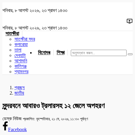
শনিবার, ৮ আগস্ট ২০২৬, ২৩ শ্রাবণ ১৪৩৩
শনিবার, ৮ আগস্ট ২০২৬, ২৩ শ্রাবণ ১৪৩৩
সাতক্ষীরা
সাতক্ষীরা সদর
কলারোয়া
তালা
বিনোদন
শিক্ষা
খেলাধুলা
জাতীয়
খুলনা
যশোর
দেবহাটা
আশাশুনি
কালিগঞ্জ
শ্যামনগর
প্রচ্ছদ
জাতীয়
সুন্দরবনে আবারও ট্রলারসহ ১২ জেলে অপহরণ
ডেস্ক নিউজ
প্রকাশিত: বৃহস্পতিবার, ২১ মে, ২০২৬, ১১:৩০ পূর্বাহ্ণ
Facebook