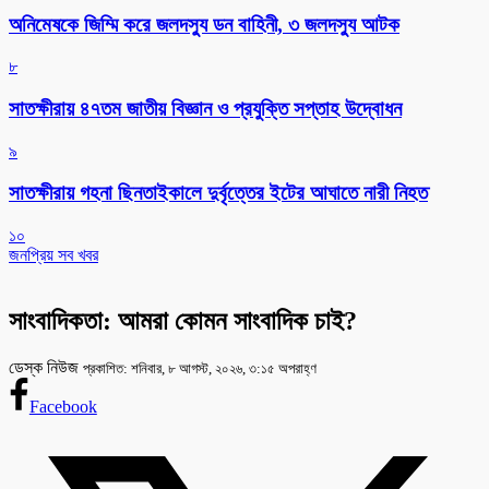
অনিমেষকে জিম্মি করে জলদস্যু ডন বাহিনী, ৩ জলদস্যু আটক
৮
সাতক্ষীরায় ৪৭তম জাতীয় বিজ্ঞান ও প্রযুক্তি সপ্তাহ উদ্বোধন
৯
সাতক্ষীরায় গহনা ছিনতাইকালে দুর্বৃত্তের ইটের আঘাতে নারী নিহত
১০
জনপ্রিয় সব খবর
সাংবাদিকতা: আমরা কোমন সাংবাদিক চাই?
ডেস্ক নিউজ
প্রকাশিত: শনিবার, ৮ আগস্ট, ২০২৬, ৩:১৫ অপরাহ্ণ
Facebook