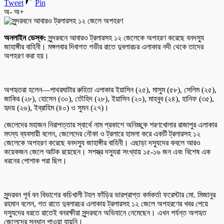
Tweet
Pin
অ-
অ+
অনলাইন ডেস্ক:
সুন্দরবনে আবারও ট্রলারসহ ১২ জেলেকে অপহরণ করেছে বনদস্যু
জাহাঙ্গীর বাহিনী। মঙ্গলবার দিবাগত গভীর রাতে দুবলারচর এলাকার নদী থেকে তাদের
অপহরণ করা হয়।
অপহৃতরা হলেন—পাথরঘাটার রুহিতা এলাকার ইয়াসিন (২৫), মাসুম (৫৮), সেলিম (২৫),
জাকির (২৮), হোসেন (৩০), তৌহিদ (২৮), ইয়াসিন (২০), মাহবুব (২৪), হানিফ (৩৫),
হৃদয় (২৬), ইব্রাহিম (৪০) ও সুমন (২৭)।
জেলেদের মহাজন নিরাপত্তার স্বার্থে নাম প্রকাশে অনিচ্ছুক শরণখোলার রাজাপুর এলাকার
মৎস্য ব্যবসায়ী বলেন, জেলেদের নৌকা ও ট্রলারে হামলা করে একটি ট্রলারসহ ১২
জেলেকে অপহরণ করেছে বনদস্যু জাহাঙ্গীর বাহিনী। এছাড়া দস্যুদের কবলে আরও
কয়েকজন জেলে আটক রয়েছেন। সশস্ত্র দস্যুরা সংখ্যায় ১৫-১৬ জন এবং বিশেষ এক
ধরনের পোশাক পরা ছিল।
সুন্দরবন পূর্ব বন বিভাগের কচিখালী টহল ফাঁড়ির ভারপ্রাপ্ত কর্মকর্তা ফরেস্টার মো. মিজানুর
রহমান বলেন, গত রাতে দুবলারচর এলাকায় ট্রলারসহ ১২ জেলে অপহরণের খবর পেয়ে
দস্যুদের ধরতে রাতেই বনরক্ষীরা সুন্দরবনে অভিযানে নেমেছেন। এখন পর্যন্ত অপহৃত
জেলেদের সন্ধান পাওয়া যায়নি।