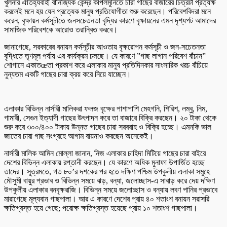
খুলনার ঐতিহ্যবাহী বানিজ্যিক কেন্দ্র কপিলমুনিতে চারা গাছের বাজারের চিত্রটা প্রত্যক্ষ
করলেই মনে হয় যেন প্রত্যেক মানুষ প্রতিযোগীতা শুরু করেছেন। পরিবেশবিদরা মনে
করেন, বৃক্ষায়ন কর্মসূচীতে জনসচেতনতা বৃদ্ধির কারণে বৃক্ষায়নের এমন দৃশ্যপট আমাদের
সামাজিক পরিবেশকে আরোও তরান্বিত করবে।
জানাগেছে, সরকারের বনায়ন কর্মসূচীর আওতায় বৃক্ষরোপন কর্মসূচী ও জন-সচেতনতা
বৃদ্ধিতে তৃণমূল পর্যায় এর কার্যক্রম চলছে। যে কারণে ”গাছ লাগান পরিবেশ বাঁচান”
শোগানে একাতœতা প্রকাশ করে এলাকার মানুষ প্রতিদিনকার সাংসারিক খরচ বাঁচিয়ে
নুন্যতম একটি গাছের চারা ক্রয় করে নিয়ে যাচ্ছেন।
এলাকার বিভিন্ন নার্সারী মালিকরা ফলজ বৃক্ষের পাশাপাশি মেহগনি, শিরিশ, লম্বু, নিম,
গামারী, সেগুন ইত্যাদী গাছের উৎপাদন করে তা বাজারে বিক্রি করছেন। ২০ টাকা থেকে
শুরু করে ৩০০/৪০০ টাকায় উন্নত গাছের চারা সরবরাহ ও বিক্রি হচ্ছে। এমনকি ভাল
জাতের চারা গাছ সংগ্রহে আগাম বায়নাও করছেন অনেকেই।
নার্সারী মালিক আমিন মোল্লা জানান, নিজ এলাকার চাহিদা মিটিয়ে গাছের চারা বাইরে
দেশের বিভিন্ন এলাকায় রপ্তানী করছেন। যে কারণে অধিক মুনাফা উপার্জিত হচ্ছে
তাদের। সূত্রমতে, গত ৮০’র দশকের পর হতে দক্ষিণ পশ্চিম উপকুলীয় এলাকা সমুহে
মৌসুমী বায়ুর প্রভাব ও বিভিন্ন সময়ে ঝড়, বন্যা, জলোচ্ছাস-এ সাবাড় করে দেয় দক্ষিণ
উপকুলীয় এলাকার বনবৃক্ষরাজি। বিভিন্ন সময়ে জলোচ্ছাস ও বন্যায় লবণ পানির প্রভাবে
মারাগেছে মূল্যবান গাছপালা। আর এ কারণে দেশের প্রায় ৪০ শতাংশ বনায়ন সরাসরি
ক্ষতিগ্রস্ত হয়ে গেছে; পরোক্ষ ক্ষতিগ্রস্ত হয়েছে প্রায় ১০ শতাংশ গাছপালা।