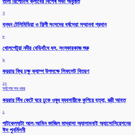
‎তালা রিপোর্টার্স ক্লাবের বিশেষ সভা অনুষ্ঠিত
৭
বন্ধন টেলিমিডিয়া ও শিল্পী সংসদের বর্ষসেরা সম্মাননা প্রদান
৮
খোলপেটুয়া নদীর বেড়িবাঁধে ধস, সংস্কারকাজ শুরু
৯
কয়রায় ফ্রি চক্ষু ক্যাম্প উপলক্ষে লিফলেট বিতরণ
১০
সর্বশেষ সব খবর
কয়রায় সিঁধ কেটে ঘরে ঢুকে ওষুধ ব্যবসায়ীকে কুপিয়ে হত্যা, স্ত্রী আহত
১
পাটকেলঘাটা আল-আমিন ফাজিল মাদ্রাসা অ্যালামনাই অ্যাসোসিয়েশনের
ঈদ পুনর্মিলনী