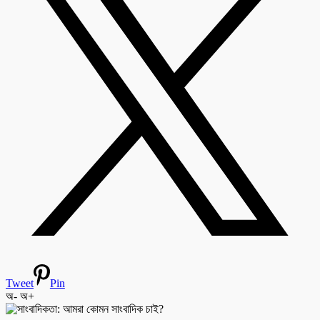
Tweet
Pin
অ-
অ+