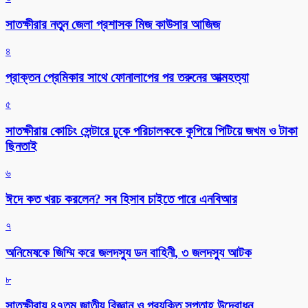
সাতক্ষীরার নতুন জেলা প্রশাসক মিজ কাউসার আজিজ
৪
প্রাক্তন প্রেমিকার সাথে ফোনালাপের পর তরুনের আত্মহত্যা
৫
সাতক্ষীরায় কোচিং সেন্টারে ঢুকে পরিচালককে কুপিয়ে পিটিয়ে জখম ও টাকা
ছিনতাই
৬
ঈদে কত খরচ করলেন? সব হিসাব চাইতে পারে এনবিআর
৭
অনিমেষকে জিম্মি করে জলদস্যু ডন বাহিনী, ৩ জলদস্যু আটক
৮
সাতক্ষীরায় ৪৭তম জাতীয় বিজ্ঞান ও প্রযুক্তি সপ্তাহ উদ্বোধন