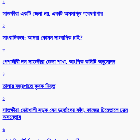
১
সাতক্ষীরা একটি জেলা নয়, একটি অসমাপ্ত গবেষণাগার
২
সাংবাদিকতা: আমরা কোমন সাংবাদিক চাই?
৩
পেশাজীবী দল সাতক্ষীরা জেলা শাখা, আংশিক কমিটি অনুমোদন
৪
তালায় বজ্রপাতে কৃষক নিহত
৫
সাতক্ষীরা-ভেটখালী সড়ক যেন দুর্ভোগের ফাঁদ, কাজের ঢিমেতালে চরম
অসন্তোষ
৬