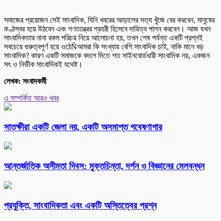
সমাজের প্রয়োজন সেই সাংবাদিক, যিনি খবরের আড়ালের সত্য খুঁজে বের করবেন, মানুষের
কণ্ঠস্বর হয়ে উঠবেন এবং গণতন্ত্রের প্রহরী হিসেবে দায়িত্ব পালন করবেন। আজ যখন
সাংবাদিকতার নানা রকম পরিচয় নিয়ে আলোচনা হয়, তখন শেষ পর্যন্ত একটি প্রশ্নই
সবচেয়ে গুরুত্বপূর্ণ হয়ে ওঠেÑআমরা কি সংখ্যায় বেশি সাংবাদিক চাই, নাকি মানে বড়
সাংবাদিক? কারণ একটি সমাজকে বদলে দিতে শত সাইনবোর্ডধারী সাংবাদিক নয়, একজন
সৎ ও নির্ভীক সাংবাদিকই যথেষ্ট।
লেখক: সংবাদকর্মী
এ সম্পর্কিত আরও খবর
সাতক্ষীরা একটি জেলা নয়, একটি অসমাপ্ত গবেষণাগার
আন্তর্জাতিক অসীমতা দিবস: মুক্তচিন্তা, দর্শন ও বিজ্ঞানের মেলবন্ধন
প্রযুক্তি, সাংবাদিকতা এবং একটি অস্তিত্বের প্রশ্ন