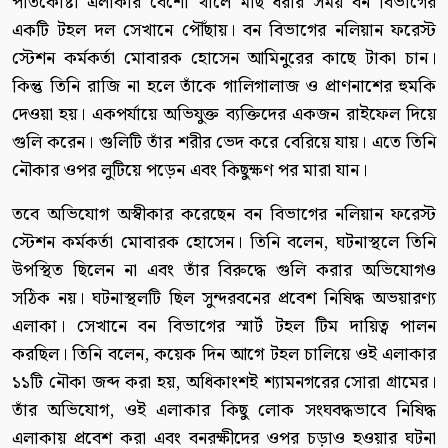
পাতকোষ্টা এলাকার বেশো খালে মাছ ধরার সময় বন বিভাগের
একটি টহল দল সেখানে পৌঁছায়। বন বিভাগের নলিয়ান ফরেস্ট
স্টেশন কর্মকর্তা মোবারক হোসেন আমিনুরের কাছে টাকা চান।
কিন্তু তিনি রাজি না হলে তাঁকে গালিগালাজ ও প্রাণনাশের হুমকি
দেওয়া হয়। একপর্যায়ে অভিযুক্ত ব্যক্তিদের একজন রাইফেল দিয়ে
গুলি করেন। গুলিটি তাঁর শরীর ভেদ করে বেরিয়ে যায়। এতে তিনি
নৌকার ওপর লুটিয়ে পড়েন এবং কিছুক্ষণ পর মারা যান।
তবে অভিযোগ অস্বীকার করেছেন বন বিভাগের নলিয়ান ফরেস্ট
স্টেশন কর্মকর্তা মোবারক হোসেন। তিনি বলেন, ঘটনাস্থলে তিনি
উপস্থিত ছিলেন না এবং তাঁর বিরুদ্ধে গুলি করার অভিযোগও
সঠিক নয়। ঘটনাস্থলটি ছিল সুন্দরবনের প্রবেশ নিষিদ্ধ অভয়ারণ্য
এলাকা। সেখানে বন বিভাগের স্মার্ট টহল টিম দায়িত্ব পালন
করছিল। তিনি বলেন, কয়েক দিন আগে টহল চালিয়ে ওই এলাকার
১১টি নৌকা জব্দ করা হয়, অধিকাংশই শ্যামনগরের সোরা গ্রামের।
তাঁর অভিযোগ, ওই এলাকার কিছু লোক সংঘবদ্ধভাবে নিষিদ্ধ
এলাকায় প্রবেশ করা এবং বনরক্ষীদের ওপর চড়াও হওয়ার ঘটনা