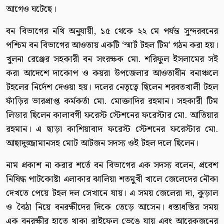
আগেও ঘটেছে।
বন বিভাগের নথি অনুযায়ী, ১৫ থেকে ২২ মে পর্যন্ত সুন্দরবনের
পশ্চিম বন বিভাগের আওতায় একটি ‘স্মার্ট টহল টিম’ গঠন করা হয়।
খুলনা রেঞ্জের সহকারী বন সংরক্ষক মো. শরিফুল ইসলামের সই
করা আদেশে দাকোপ ও কয়রা উপজেলার আওতাধীন বনাঞ্চলে
টহলের নির্দেশ দেওয়া হয়। দলের নেতৃত্বে ছিলেন শরবতখালী টহল
ফাঁড়ির ভারপ্রাপ্ত কর্মকর্তা মো. মোক্তাদির রহমান। সহকারী টিম
লিডার ছিলেন কালাবগী ফরেস্ট স্টেশনের ফরেস্টার মো. আতিয়ার
রহমান। এ ছাড়া কাশিয়াবাদ ফরেস্ট স্টেশনের ফরেস্টার মো.
আছাদুজ্জামানসহ মোট আটজন সদস্য ওই টহল দলে ছিলেন।
নাম প্রকাশ না করার শর্তে বন বিভাগের এক সদস্য বলেন, প্রবেশ
নিষিদ্ধ পাটকোষ্টা এলাকার ঝালিয়া শতমুখী খালে জেলেদের নৌকা
দেখতে পেয়ে টহল দল সেখানে যায়। এ সময় জেলেরা দা, কুড়াল
ও বৈঠা নিয়ে বনরক্ষীদের দিকে তেড়ে আসেন। ধস্তাধস্তির সময়
এক বনরক্ষীর হাতে থাকা রাইফেল ভেঙে যায় এবং আরেকজনের